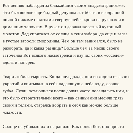
Кот лениво наблюдал за ближайшим своим «надсмотрщиком».
Это был вполне еще бодрый дедушка лет 60-ти, в изодранной
ночной пижаме с пятнами свернувшейся крови на рукавах и в
домашних тапочках. В руках он держал железный кухонный
молоток. Дед спрятался от солнца в тени забора, да еще и залез
в густые заросли смородины. Чем он там занимался, было не
разобрать, да и какая разница? Больше чем за месяц своего
заточения Кот всякого насмотрелся и изучил своих «соседей»
вдоль и поперек.
Твари любили сырость. Когда шел дождь, они выходили из своих
укрытий и впитывали в себя падающую с неба воду, словно
губка. Лужи, остающиеся после дождя часто посещались ими, и
это было отвратительней всего – как свиньи они месили грязь
своими телами, стараясь вобрать в себя как можно больше
жидкости.
Солнце не убивало их и не ранило. Как понял Кот, оно просто