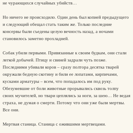
не чурающихся случайных убийств…
Но ничего не происходило. Один день был копией предыдущего
и следующий обещал стать таким же. Только последние
консервы были съедены целую вечность назад, а ночами
становилось заметно прохладней.
Собак убили первыми. Привязанные к своим будкам, они стали
легкой добычей. Птицу и свиней задрали чуть позже.
Последними убивали коров – сразу полтора десятка тварей
окружали бедную скотину и били ее лопатами, кирпичами,
кусками арматуры – всем, что попадалось им под руку.
Обезумевшие от боли животные прорывались сквозь толпу
своих мучителей, но твари цеплялись за ноги, за шею… Не ведая
страха, не думая о смерти. Потому что они уже были мертвы.
Все они.
Мертвая станица. Станица с ожившими мертвецами.