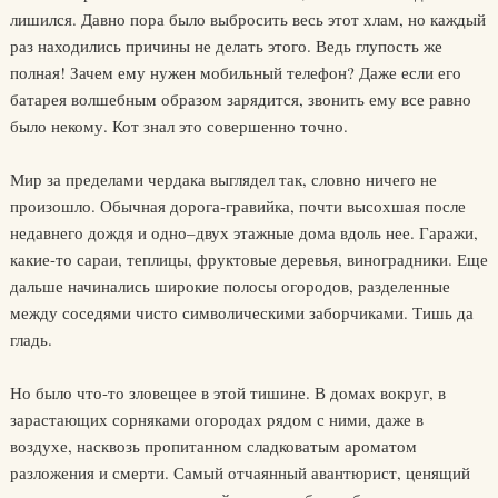
лишился. Давно пора было выбросить весь этот хлам, но каждый
раз находились причины не делать этого. Ведь глупость же
полная! Зачем ему нужен мобильный телефон? Даже если его
батарея волшебным образом зарядится, звонить ему все равно
было некому. Кот знал это совершенно точно.
Мир за пределами чердака выглядел так, словно ничего не
произошло. Обычная дорога-гравийка, почти высохшая после
недавнего дождя и одно–двух этажные дома вдоль нее. Гаражи,
какие-то сараи, теплицы, фруктовые деревья, виноградники. Еще
дальше начинались широкие полосы огородов, разделенные
между соседями чисто символическими заборчиками. Тишь да
гладь.
Но было что-то зловещее в этой тишине. В домах вокруг, в
зарастающих сорняками огородах рядом с ними, даже в
воздухе, насквозь пропитанном сладковатым ароматом
разложения и смерти. Самый отчаянный авантюрист, ценящий