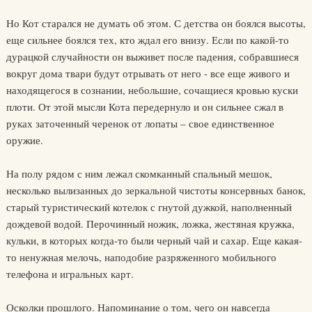
Но Кот старался не думать об этом. С детства он боялся высоты,
еще сильнее боялся тех, кто ждал его внизу. Если по какой-то
дурацкой случайности он выживет после падения, собравшиеся
вокруг дома твари будут отрывать от него - все еще живого и
находящегося в сознании, небольшие, сочащиеся кровью куски
плоти. От этой мысли Кота передернуло и он сильнее сжал в
руках заточенный черенок от лопаты – свое единственное
оружие.
На полу рядом с ним лежал скомканный спальный мешок,
несколько вылизанных до зеркальной чистоты консервных банок,
старый туристический котелок с гнутой дужкой, наполненный
дождевой водой. Перочинный ножик, ложка, жестяная кружка,
кульки, в которых когда-то были черный чай и сахар. Еще какая-
то ненужная мелочь, наподобие разряженного мобильного
телефона и игральных карт.
Осколки прошлого. Напоминание о том, чего он навсегда