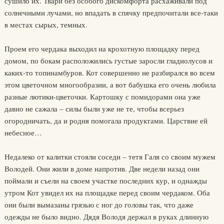
сушило их. Твари без особого дискомфорта расхаживали под
солнечными лучами, но впадать в спячку предпочитали все-таки
в местах сырых, темных.
Проем его чердака выходил на крохотную площадку перед
домом, по бокам расположились густые заросли гладиолусов и
каких-то топинамбуров. Кот совершенно не разбирался во всем
этом цветочном многообразии, а вот бабушка его очень любила
разные лютики-цветочки. Картошку с помидорами она уже
давно не сажала – силы были уже не те, чтобы всерьез
огородничать, да и родня помогала продуктами. Царствие ей
небесное…
Недалеко от калитки стояли соседи – тетя Галя со своим мужем
Володей. Они жили в доме напротив. Две недели назад они
поймали и съели на своем участке последних кур, и однажды
утром Кот увидел их на площадке перед своим чердаком. Оба
они были вымазаны грязью с ног до головы так, что даже
одежды не было видно. Дядя Володя держал в руках длинную