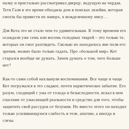
палку и пристально рассматривал дверцу, ведущую на чердак.
Тетя Галя в это время обходила дом в поисках лазейки, которая
смогла бы привести их наверх, к вожделенному мясу…
Для Кота это не стало чем-то удивительным. К тому времени его
осаждали уже семь или восемь голодных тварей – это только те,
которых он смог разглядеть. Сколько их находилось вне поля его
зрения, можно было только гадать. Про «большой мир» Кот
старался вообще не думать. Зачем думать о том, чего больше
нет?
Как-то сами собой нахлынули воспоминания. Все чаще и чаще
Кот погружался в это сладкое, почти наркотическое забытие. Его
разум, сходящий с ума от голода и безысходности, искал в нем
спасение от ужасающей реальности и средство для того, чтобы
защитить свой рассудок от безумия. Но вместо этого он находил
только усиливающуюся слабость в теле, апатию, а иногда и
слезы.