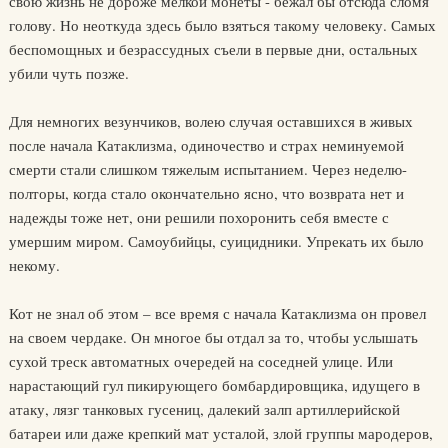
свою жизнь не дороже мелкой монеты - бежал бы отсюда сломя
голову. Но неоткуда здесь было взяться такому человеку. Самых
беспомощных и безрассудных съели в первые дни, остальных
убили чуть позже.
Для немногих везунчиков, волею случая оставшихся в живых
после начала Катаклизма, одиночество и страх неминуемой
смерти стали слишком тяжелым испытанием. Через неделю-
полторы, когда стало окончательно ясно, что возврата нет и
надежды тоже нет, они решили похоронить себя вместе с
умершим миром. Самоубийцы, суицидники. Упрекать их было
некому.
Кот не знал об этом – все время с начала Катаклизма он провел
на своем чердаке. Он многое бы отдал за то, чтобы услышать
сухой треск автоматных очередей на соседней улице. Или
нарастающий гул пикирующего бомбардировщика, идущего в
атаку, лязг танковых гусениц, далекий залп артиллерийской
батареи или даже крепкий мат усталой, злой группы мародеров,