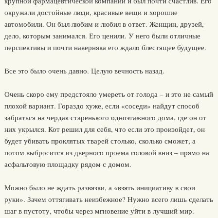
крупной фармацевтической компании и был почти счастлив. Его
окружали достойные люди, красивые вещи и хорошие
автомобили. Он был любим и любил в ответ. Женщин, друзей,
дело, которым занимался. Его ценили. У него были отличные
перспективы и почти наверняка его ждало блестящее будущее.
Все это было очень давно. Целую вечность назад.
Очень скоро ему предстояло умереть от голода – и это не самый
плохой вариант. Гораздо хуже, если «соседи» найдут способ
забраться на чердак старенького одноэтажного дома, где он от
них укрылся. Кот решил для себя, что если это произойдет, он
будет убивать проклятых тварей столько, сколько сможет, а
потом выбросится из дверного проема головой вниз – прямо на
асфальтовую площадку рядом с домом.
Можно было не ждать развязки, а «взять инициативу в свои
руки». Зачем оттягивать неизбежное? Нужно всего лишь сделать
шаг в пустоту, чтобы через мгновение уйти в лучший мир.