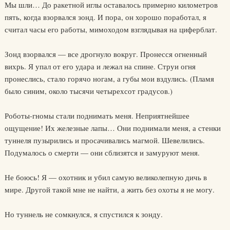
Мы шли… До ракетной иглы оставалось примерно километров
пять, когда взорвался зонд. И пора, он хорошо поработал, я
считал часы его работы, мимоходом взглядывая на циферблат.
Зонд взорвался — все дрогнуло вокруг. Пронесся огненный
вихрь. Я упал от его удара и лежал на спине. Струи огня
пронеслись, стало горячо ногам, а губы мои вздулись. (Пламя
было синим, около тысячи четырехсот градусов.)
Роботы-гномы стали поднимать меня. Неприятнейшее
ощущение! Их железные лапы… Они поднимали меня, а стенки
туннеля пузырились и просачивались магмой. Шевелились.
Подумалось о смерти — они сблизятся и замуруют меня.
Не боюсь! Я — охотник и убил самую великолепную дичь в
мире. Другой такой мне не найти, а жить без охоты я не могу.
Но туннель не сомкнулся, я спустился к зонду.