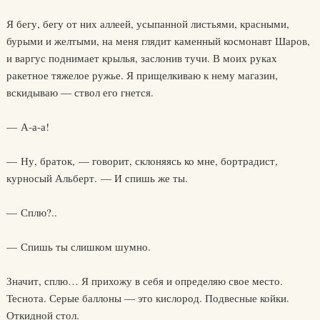
Я бегу, бегу от них аллеей, усыпанной листьями, красными,
бурыми и желтыми, на меня глядит каменный космонавт Шаров,
и варгус поднимает крылья, заслонив тучи. В моих руках
ракетное тяжелое ружье. Я прищелкиваю к нему магазин,
вскидываю — ствол его гнется.
— А-а-а!
— Ну, браток, — говорит, склоняясь ко мне, бортрадист,
курносый Альберт. — И спишь же ты.
— Сплю?..
— Спишь ты слишком шумно.
Значит, сплю… Я прихожу в себя и определяю свое место.
Теснота. Серые баллоны — это кислород. Подвесные койки.
Откидной стол.