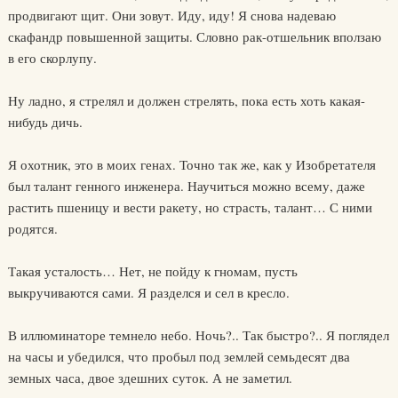
продвигают щит. Они зовут. Иду, иду! Я снова надеваю
скафандр повышенной защиты. Словно рак-отшельник вползаю
в его скорлупу.
Ну ладно, я стрелял и должен стрелять, пока есть хоть какая-
нибудь дичь.
Я охотник, это в моих генах. Точно так же, как у Изобретателя
был талант генного инженера. Научиться можно всему, даже
растить пшеницу и вести ракету, но страсть, талант… С ними
родятся.
Такая усталость… Нет, не пойду к гномам, пусть
выкручиваются сами. Я разделся и сел в кресло.
В иллюминаторе темнело небо. Ночь?.. Так быстро?.. Я поглядел
на часы и убедился, что пробыл под землей семьдесят два
земных часа, двое здешних суток. А не заметил.