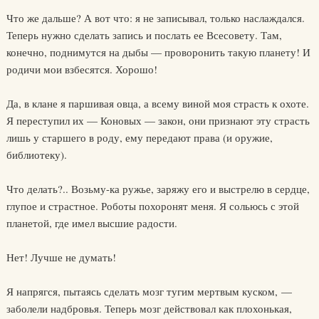
Что же дальше? А вот что: я не записывал, только наслаждался.
Теперь нужно сделать запись и послать ее Всесовету. Там,
конечно, поднимутся на дыбы — проворонить такую планету! И
родичи мои взбесятся. Хорошо!
Да, в клане я паршивая овца, а всему виной моя страсть к охоте.
Я переступил их — Коновых — закон, они признают эту страсть
лишь у старшего в роду, ему передают права (и оружие,
библиотеку).
Что делать?.. Возьму-ка ружье, заряжу его и выстрелю в сердце,
глупое и страстное. Роботы похоронят меня. Я сольюсь с этой
планетой, где имел высшие радости.
Нет! Лучше не думать!
Я напрягся, пытаясь сделать мозг тугим мертвым куском, —
заболели надбровья. Теперь мозг действовал как плохонькая,