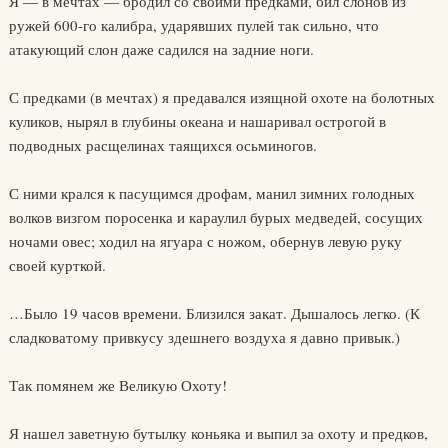
Я — в мечтах — бродил со своими предками, бил слонов из
ружей 600-го калибра, ударявших пулей так сильно, что
атакующий слон даже садился на задние ноги.
С предками (в мечтах) я предавался изящной охоте на болотных
куликов, нырял в глубины океана и нашаривал острогой в
подводных расщелинах таящихся осьминогов.
С ними крался к пасущимся дрофам, манил зимних голодных
волков визгом поросенка и караулил бурых медведей, сосущих
ночами овес; ходил на ягуара с ножом, обернув левую руку
своей курткой.
…Было 19 часов времени. Близился закат. Дышалось легко. (К
сладковатому привкусу здешнего воздуха я давно привык.)
Так помянем же Великую Охоту!
Я нашел заветную бутылку коньяка и выпил за охоту и предков,