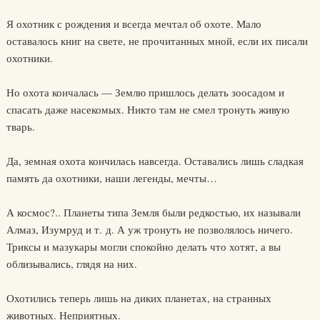
Я охотник с рождения и всегда мечтал об охоте. Мало
оставалось книг на свете, не прочитанных мной, если их писали
охотники.
Но охота кончалась — Землю пришлось делать зоосадом и
спасать даже насекомых. Никто там не смел тронуть живую
тварь.
Да, земная охота кончилась навсегда. Оставались лишь сладкая
память да охотники, наши легенды, мечты…
А космос?.. Планеты типа Земля были редкостью, их называли
Алмаз, Изумруд и т. д. А уж тронуть не позволялось ничего.
Триксы и мазукары могли спокойно делать что хотят, а вы
облизывались, глядя на них.
Охотились теперь лишь на диких планетах, на странных
животных. Неприятных.