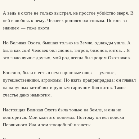
А ведь в охоте не только выстрел, не простое убийство зверя. В
ней и любовь к нему. Человек родился охотником. Погоня за
знанием — тоже охота.
Но Великая Охота, бывшая только на Земле, однажды ушла. А
была как сон! Человек бил слонов, тигров, бизонов, китов… Я
это знаю лучше других, мой род всегда был родом Охотников.
Конечно, были и есть в нем паршивые овцы — ученые,
путешественники, агрономы. Но взять прапрапрадеда: он плавал
на парусных китобоях и ручным гарпуном бил китов. Такое
счастье дано немногим.
Настоящая Великая Охота была только на Земле, и она не
повторится. Мой клан это понимал. Поэтому он вел поиски
Первичного Ила и землеподобной планеты.