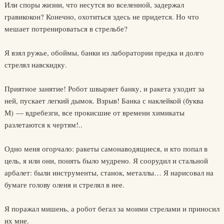
Или споры жизни, что несутся во вселенной, задержал
гравикокон? Конечно, охотиться здесь не придется. Но что
мешает потренироваться в стрельбе?
Я взял ружье, обоймы, банки из лаборатории предка и долго
стрелял навскидку.
Приятное занятие! Робот швыряет банку, и ракета уходит за
ней, пускает легкий дымок. Взрыв! Банка с наклейкой (буква
М) — вдребезги, все прокисшие от времени химикаты
разлетаются к чертям!..
Одно меня огорчало: ракеты самонаводящиеся, и кто попал в
цель, я или они, понять было мудрено. Я соорудил и стальной
арбалет: были инструменты, станок, металлы… Я нарисовал на
бумаге голову оленя и стрелял в нее.
Я поражал мишень, а робот бегал за моими стрелами и приносил
их мне.