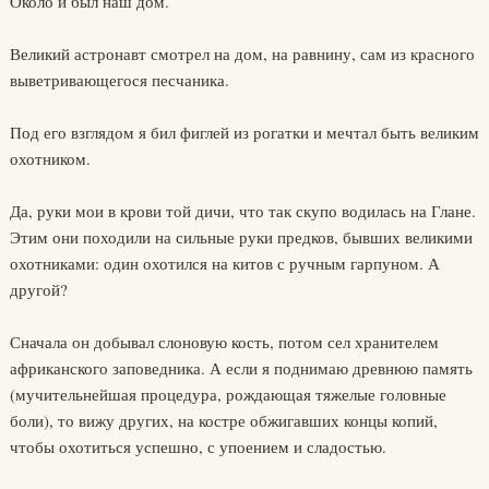
Около и был наш дом.
Великий астронавт смотрел на дом, на равнину, сам из красного
выветривающегося песчаника.
Под его взглядом я бил фиглей из рогатки и мечтал быть великим
охотником.
Да, руки мои в крови той дичи, что так скупо водилась на Глане.
Этим они походили на сильные руки предков, бывших великими
охотниками: один охотился на китов с ручным гарпуном. А
другой?
Сначала он добывал слоновую кость, потом сел хранителем
африканского заповедника. А если я поднимаю древнюю память
(мучительнейшая процедура, рождающая тяжелые головные
боли), то вижу других, на костре обжигавших концы копий,
чтобы охотиться успешно, с упоением и сладостью.