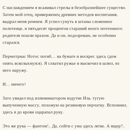
С наслаждением я всаживал стрелы в безобразнейшее существо.
Затем мой отец, приверженец древних методов воспитания,
выдрал меня ремнем. Я успел сунуть в штаны сложенное
полотенце, и пятьдесят процентов стараний моего почтенного
родителя пошли прахом. Да и он, подозреваю, не особенно
старался.
Пермотриас Нотос погиб… на бумаге и воскрес здесь (дом
опять всколыхнулся). Я схватил ружье и выскочил в шлюз, из
него наружу.
И… ничего!
Зато увидел под иллюминатором вздутие Ила, тугую
выпученную массу, похожую на резиновую перчатку. Вспомнил,
здесь я до крови оцарапал руку.
Это же рука — фантом!.. Да, сойти с ума здесь легко. А ящер?..