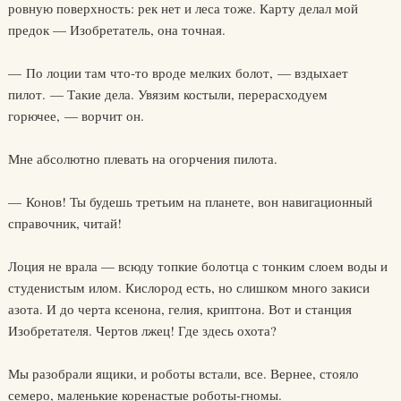
ровную поверхность: рек нет и леса тоже. Карту делал мой
предок — Изобретатель, она точная.
— По лоции там что-то вроде мелких болот, — вздыхает
пилот. — Такие дела. Увязим костыли, перерасходуем
горючее, — ворчит он.
Мне абсолютно плевать на огорчения пилота.
— Конов! Ты будешь третьим на планете, вон навигационный
справочник, читай!
Лоция не врала — всюду топкие болотца с тонким слоем воды и
студенистым илом. Кислород есть, но слишком много закиси
азота. И до черта ксенона, гелия, криптона. Вот и станция
Изобретателя. Чертов лжец! Где здесь охота?
Мы разобрали ящики, и роботы встали, все. Вернее, стояло
семеро, маленькие коренастые роботы-гномы.