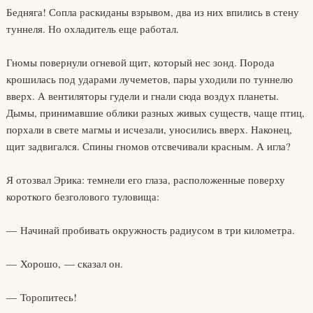
Бедняга! Сопла раскиданы взрывом, два из них впились в стену
туннеля. Но охладитель еще работал.
Гномы повернули огневой щит, который нес зонд. Порода
крошилась под ударами лучеметов, пары уходили по туннелю
вверх. А вентиляторы гудели и гнали сюда воздух планеты.
Дымы, принимавшие облики разных живых существ, чаще птиц,
порхали в свете магмы и исчезали, уносились вверх. Наконец,
щит задвигался. Спины гномов отсвечивали красным. А игла?
Я отозвал Эрика: темнели его глаза, расположенные поверху
короткого безголового туловища:
— Начинай пробивать окружность радиусом в три километра.
— Хорошо, — сказал он.
— Торопитесь!