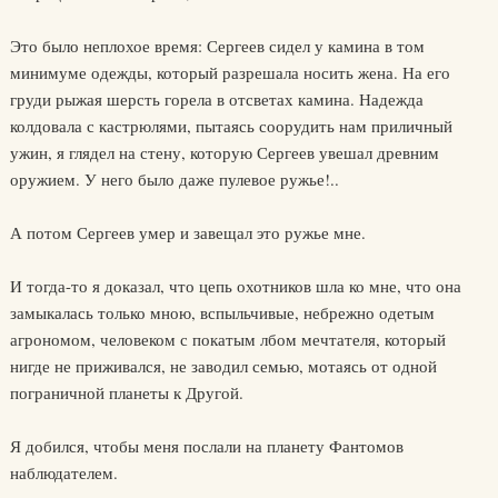
Это было неплохое время: Сергеев сидел у камина в том
минимуме одежды, который разрешала носить жена. На его
груди рыжая шерсть горела в отсветах камина. Надежда
колдовала с кастрюлями, пытаясь соорудить нам приличный
ужин, я глядел на стену, которую Сергеев увешал древним
оружием. У него было даже пулевое ружье!..
А потом Сергеев умер и завещал это ружье мне.
И тогда-то я доказал, что цепь охотников шла ко мне, что она
замыкалась только мною, вспыльчивые, небрежно одетым
агрономом, человеком с покатым лбом мечтателя, который
нигде не приживался, не заводил семью, мотаясь от одной
пограничной планеты к Другой.
Я добился, чтобы меня послали на планету Фантомов
наблюдателем.