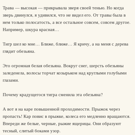
Трава — высокая — прикрывала зверя своей тенью. Но когда
зверь двинулся, я удивился, что не видел его. От травы была в
нем только полосатость, а все остальное совсем, совсем другое.
Например, шкура красная…
Тигр шел ко мне… Ближе, ближе… Я кричу, а на меня с дерева
глядит обезьяна.
Это огромная белая обезьяна. Вокруг снег, шерсть обезьяны
заледенела, волосы торчат козырьком над круглыми голубыми
глазами.
Почему крадущегося тигра сменила эта обезьяна?
А вот я на каре повышенной проходимости. Прыжок через
пропасть! Кар повис в прыжке, колеса его медленно вращаются.
Впереди же белые, черные, рыжие ящерицы. Они образуют
тесный, слитый боками узор.