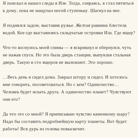
Я поискал и нашел следы в Иле. Тогда, озираясь, я стал пятиться
к дому, пока не нащупал ногой ступеньку. Шагнул на нее.
Я поднялся задом, выставив ружье. Желтая равнина блестела
водой. Кое-где выставились складчатые островки Ила. Где ящер?
Что-то коснулось моей спины — я вскрикнул и обернулся, чуть
не нажав спуск. Но это была дверь станции, выпуклая стальная
дверь. Такую и сто ящеров не выломают. Это хорошо.
…Весь день я сидел дома. Закрыл штору и сидел. И хотелось
мне говорить, посоветоваться. Но с кем? Одиночество…
Человек будет искать друга. А одиночество планет? Чувствуют
они его?
Да что это со мной? Я приписываю чувство каменному шару?
Надо бы составить подробнейшую карту планеты. Вот будет
работы! Вся дурь из головы повыскочит.