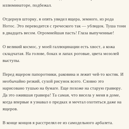
иллюминаторе, подбежал.
Отдернув шторку, я опять увидел ящера, земного, из рода
Нотос. Это переводится с греческого так — ублюдок. Туша тонн
в двадцать весом. Огромнейшая пасть! Глаза выпученные!
О великий космос, у моей галлюцинации есть хвост, а кожа
складчатая. На голове, боках и лапах роговые, цвета мозолей
выступы.
Перед ящером папоротники, раковина и лежит чей-то костяк. И
необычайно резкий, сухой рисунок всего. Словно это
нарисовано тушью на бумаге. Еще похоже на старую гравюру.
Да это ожившая гравюра! Та самая, что висела у меня в доме,
когда впервые я узнавал о предках и мечтал охотиться даже на
ящеров.
В конце концов я расстрелял ее из самодельного арбалета.