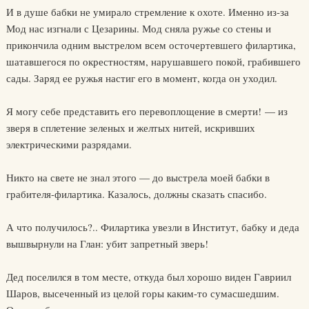
И в душе бабки не умирало стремление к охоте. Именно из-за
Мод нас изгнали с Цезарины. Мод сняла ружье со стены и
прикончила одним выстрелом всем осточертевшего филартика,
шатавшегося по окрестностям, нарушавшего покой, грабившего
сады. Заряд ее ружья настиг его в момент, когда он уходил.
Я могу себе представить его перевоплощение в смерти! — из
зверя в сплетение зеленых и желтых нитей, искривших
электрическими разрядами.
Никто на свете не знал этого — до выстрела моей бабки в
грабителя-филартика. Казалось, должны сказать спасибо.
А что получилось?.. Филартика увезли в Институт, бабку и деда
вышвырнули на Глан: убит запретный зверь!
Дед поселился в том месте, откуда был хорошо виден Гавриил
Шаров, высеченный из целой горы каким-то сумасшедшим.