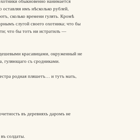
 охотники обыкновенно нанимается
 оставляя имъ нѣсколько рублей,
ютъ, сколько времени гулять. Кромѣ
орнымъ слугой своего охотника; что бы
ти; что бы тотъ ни истратилъ —
ъ дешевыми красавицами, окруженный не
ка, гуляющаго съ сродниками.
сестра родная пляшетъ… и тутъ мать,
очетность въ деревняхъ даромъ не
въ солдаты.