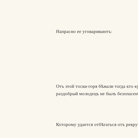
Напрасно ее уговариваютъ:
Отъ этой тоски-горя бѣжали тогда кто к
раздобрый молодецъ не былъ безопасен
Которому удается отбѣгаться отъ рекру