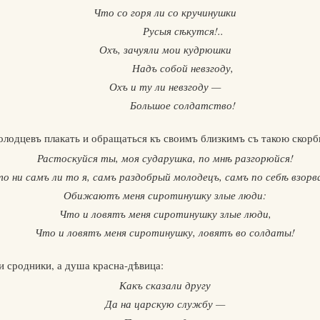
Что со горя ли со кручинушки
Русыя сѣкутся!..
Охъ, зачуяли мои кудрюшки
Надъ собой невзгоду,
Охъ и ту ли невзгоду —
Большое солдатство!
молодцевъ плакать и обращаться къ своимъ близкимъ съ такою скорб
Растоскуйся ты, моя сударушка, по мнѣ разгорюйся!
ни самъ ли то я, самъ раздобрый молодецъ, самъ по себѣ взорв
Обижаютъ меня сиротинушку злые люди:
Что и ловятъ меня сиротинушку злые люди,
Что и ловятъ меня сиротинушку, ловятъ во солдаты!
и сродники, а душа красна-дѣвица:
Какъ сказали другу
Да на царскую службу —