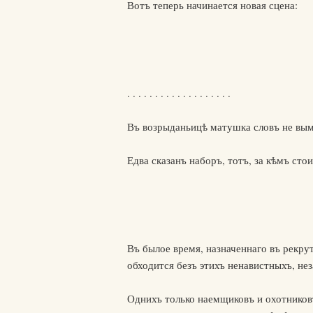
Вотъ теперь начинается новая сцена:
. . . . . . . . . . . . . . . . . . .
Въ возрыданьицѣ матушка словъ не вым
Едва сказанъ наборъ, тотъ, за кѣмъ сто
Въ былое время, назначеннаго въ рекрут
обходится безъ этихъ ненавистныхъ, не
Однихъ только наемщиковъ и охотниковъ