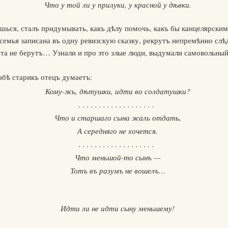
Что у той ли у прилуки, у красной у дѣвки.
ешься, сталъ придумывать, какъ дѣлу помочь, какъ бы канцелярски
семья записана въ одну ревизскую сказку, рекрутъ непремѣнно слѣ
ута не берутъ… Узнали и про это злые люди, выдумали самовольный
збѣ старикъ отецъ думаетъ:
Кому-жь, дѣтушки, идти во солдатушки?
. . . . . . . . . . . . . . . . . . .
Что и старшаго сына жаль отдать,
А середняго не хочется.
. . . . . . . . . . . . . . . . . . .
Что меньшой-то сынъ —
Тотъ въ разумъ не вошелъ…
Идти ли не идти сыну меньшему!