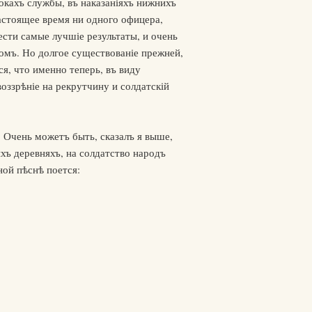
окахъ службы, въ наказаніяхъ нижнихъ
астоящее время ни одного офицера,
сти самые лучшіе результаты, и очень
омъ. Но долгое существованіе прежней,
я, что именно теперь, въ виду
воззрѣніе на рекрутчину и солдатскій
 Очень можетъ быть, сказалъ я выше,
хъ деревняхъ, на солдатство народъ
ной пѣснѣ поется: