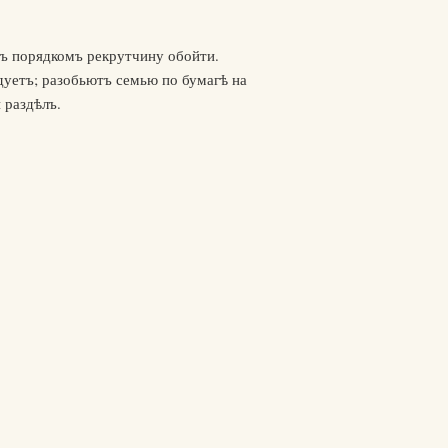
мъ порядкомъ рекрутчину обойти.
дуетъ; разобьютъ семью по бумагѣ на
 раздѣлъ.