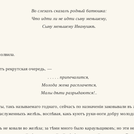
Во слезахъ сказалъ родный батюшка:
Что идти ли не идти сыну меньшему,
Сыну меньшему Иванушкѣ.
олвила.
итъ рекрутская очередь, —
. . . . . припечалится,
Молода жена расплачется,
Малы дѣти разрыдаются!..
ы, такъ называемаго годнаго, сейчасъ по назначеніи заковывали въ 
заслуженныхъ желѣзь, воспѣвая, какъ куютъ руки-ноги добру молод
 не ковали во желѣза; за тѣми много было караульщиковъ; но эти н