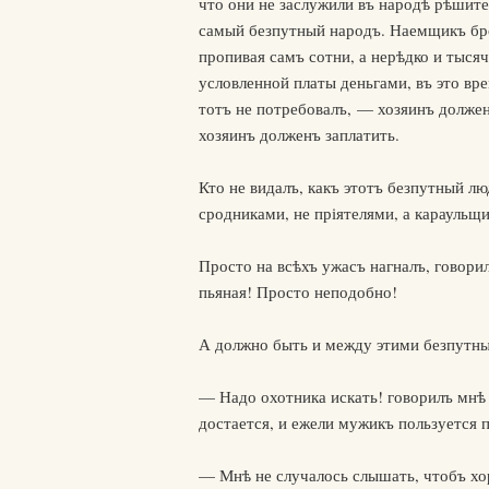
что они не заслужили въ народѣ рѣшите
самый безпутный народъ. Наемщикъ брос
пропивая самъ сотни, а нерѣдко и тыся
условленной платы деньгами, въ это вр
тотъ не потребовалъ, — хозяинъ должен
хозяинъ долженъ заплатить.
Кто не видалъ, какъ этотъ безпутный л
сродниками, не пріятелями, а караульщ
Просто на всѣхъ ужасъ нагналъ, говори
пьяная! Просто неподобно!
А должно быть и между этими безпутны
— Надо охотника искать! говорилъ мнѣ 
достается, и ежели мужикъ пользуется 
— Мнѣ не случалось слышать, чтобъ хо