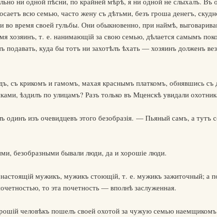
льно ни одной пѣсни, по крайней мѣрѣ, я ни одной не слыхалъ. Въ
аетъ всю семью, часто жену съ дѣтьми, безъ гроша денегъ, скудно
чи во время своей гульбы. Они обыкновенно, при наймѣ, выговарива
емя хозяинъ, т. е. нанимающій за свою семью, дѣлается самымъ пок
ъ подавать, куда бы тотъ ни захотѣлъ ѣхать — хозяинъ долженъ вез
юдъ, съ крикомъ и гамомъ, махая краснымъ платкомъ, обнявшись с
иками, ѣздилъ по улицамъ? Разъ только въ Мценскѣ увидали охотни
лъ одинъ изъ очевидцевъ этого безобразія. — Пьяный самъ, а тутъ 
ми, безобразными бывали люди, да и хорошіе люди.
настоящій мужикъ, мужикъ стоющій, т. е. мужикъ зажиточный; а п
почетностью, то эта почетность — вполнѣ заслуженная.
рошій человѣкъ пошелъ своей охотой за чужую семью наемщикомъ 