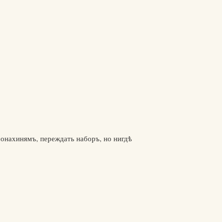
монахинямъ, переждать наборъ, но нигдѣ