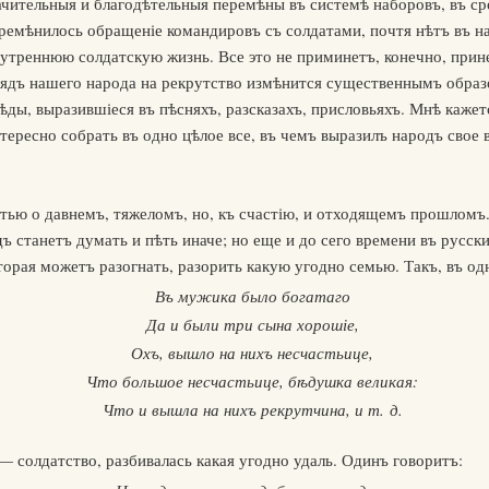
чительныя и благодѣтельныя перемѣны въ системѣ наборовъ, въ ср
ремѣнилось обращеніе командировъ съ солдатами, почтя нѣтъ въ н
утреннюю солдатскую жизнь. Все это не приминетъ, конечно, прине
лядъ нашего народа на рекрутство измѣнится существеннымъ образ
ды, выразившіеся въ пѣсняхъ, разсказахъ, присловьяхъ. Мнѣ кажетс
тересно собрать въ одно цѣлое все, въ чемъ выразилъ народъ свое 
ью о давнемъ, тяжеломъ, но, къ счастію, и отходящемъ прошломъ.
 станетъ думать и пѣть иначе; но еще и до сего времени въ русски
оторая можетъ разогнать, разорить какую угодно семью. Такъ, въ од
Въ мужика было богатаго
Да и были три сына хорошіе,
Охъ, вышло на нихъ несчастьице,
Что большое несчастьице, бѣдушка великая:
Что и вышла на нихъ рекрутчина, и т. д.
 солдатство, разбивалась какая угодно удаль. Одинъ говоритъ: