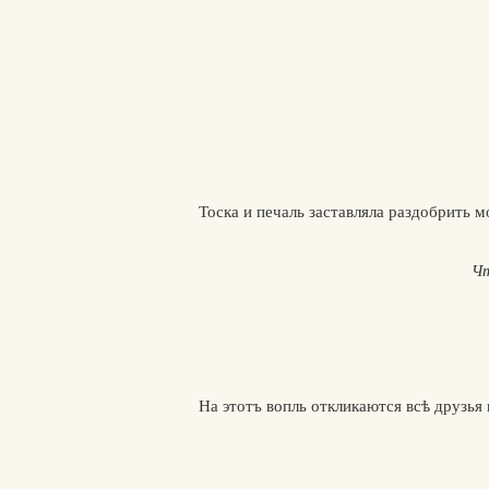
Тоска и печаль заставляла раздобрить 
Что 
На этотъ вопль откликаются всѣ друзья 