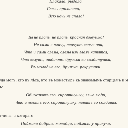
Плакала, рыдала,
Слезы проливала, —
Всю ночь не спала!
Ты не плачь, не плачь, красная дѣвушка!
— Не сама я плачу, плачутъ ясныя очи,
Что и сами слезы, слезы изъ глазъ катятся,
Что везутъ, отдаютъ дружка во солдатушки,
Въ молодые его, дружка, рекрутики.
уда могъ; кто въ лѣса, кто въ монастырь къ знакомымъ старцамъ и 
ъ:
Обижаютъ его, сиротинушку, злые люди,
Что и ловятъ его, сиротинушку, ловятъ во солдаты.
тчины, а котораго
Поймали добраго молодца, поймали у прилуки,