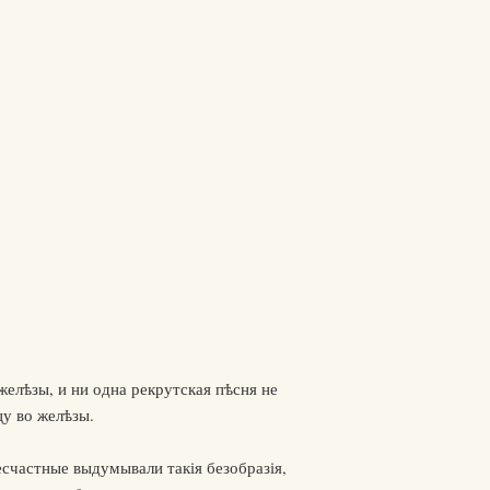
желѣзы, и ни одна рекрутская пѣсня не
цу во желѣзы.
есчастные выдумывали такія безобразія,