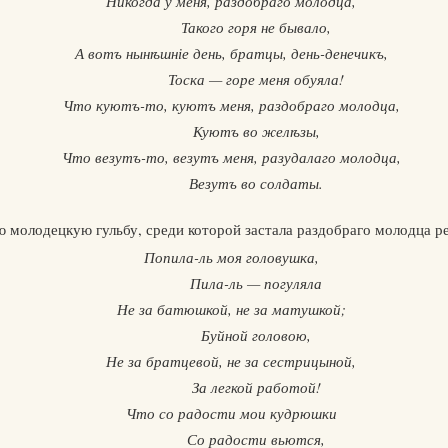
Никогда у меня, раздобраго молодца,
Такого горя не бывало,
А вотъ нынѣшніе день, братцы, день-денечикъ,
Тоска — горе меня обуяла!
Что куютъ-то, куютъ меня, раздобраго молодца,
Куютъ во желѣзы,
Что везутъ-то, везутъ меня, разудалаго молодца,
Везутъ во солдаты.
ю молодецкую гульбу, среди которой застала раздобраго молодца р
Попила-ль моя головушка,
Пила-ль — погуляла
Не за батюшкой, не за матушкой;
Буйной головою,
Не за братцевой, не за сестрицыной,
За легкой работой!
Что со радости мои кудрюшки
Со радости вьются,