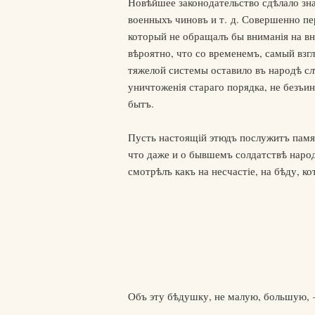
Новѣйшее законодательство сдѣлало зна
военныхъ чиновъ и т. д. Совершенно пе
который не обращалъ бы вниманія на вн
вѣроятно, что со временемъ, самый взг
тяжелой системы оставило въ народѣ слѣ
уничтоженія стараго порядка, не безъин
бытъ.
Пусть настоящій этюдъ послужитъ памят
что даже и о бывшемъ солдатствѣ народъ
смотрѣлъ какъ на несчастіе, на бѣду, к
Объ эту бѣдушку, не малую, большую, —