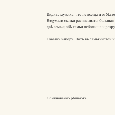
Видитъ мужикъ, что не всегда и отбѣга
Вздумали сказки расписывать: большая 
двѣ семьи; обѣ семьи небольшія и рекр
Сказанъ наборъ. Вотъ въ семьянистой и
Обыкновенно рѣшаютъ: