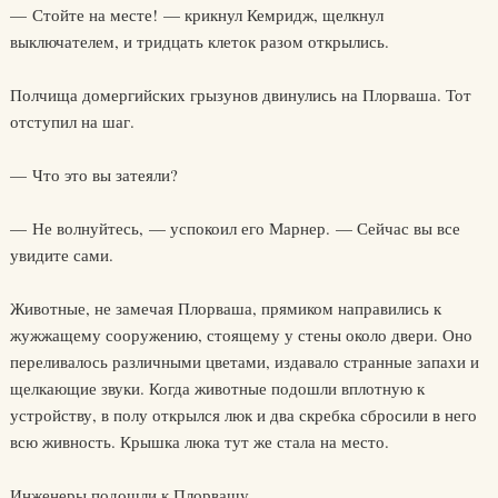
— Стойте на месте! — крикнул Кемридж, щелкнул
выключателем, и тридцать клеток разом открылись.
Полчища домергийских грызунов двинулись на Плорваша. Тот
отступил на шаг.
— Что это вы затеяли?
— Не волнуйтесь, — успокоил его Марнер. — Сейчас вы все
увидите сами.
Животные, не замечая Плорваша, прямиком направились к
жужжащему сооружению, стоящему у стены около двери. Оно
переливалось различными цветами, издавало странные запахи и
щелкающие звуки. Когда животные подошли вплотную к
устройству, в полу открылся люк и два скребка сбросили в него
всю живность. Крышка люка тут же стала на место.
Инженеры подошли к Плорвашу.