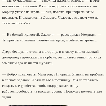
— Мы сумасшедшие, — вздохнул Джастин Марнер. — В этом
нет никаких сомнений. В споре надо уметь остановиться. —
Марнер указал на экран. — Мы, похоже, пренебрегли этим
правилом. И оказались на Домерге. Человек в здравом уме на
такое не способен.
— Не болтай глупостей, Джастин, — рассердился Кемридж. —
Ты прекрасно знаешь, почему мы здесь, и сейчас не время…
Дверь бесшумно отошла в сторону, и в каюту вошел высокий
домергиец в ярко-желтом тюрбане; он приветственно протянул
землянам два из шести щупалец.
— Добро пожаловать. Меня зовут Плорваш. Я вижу, вы прибыли
в полном здравии. Я отвезу вас в гостиницу. Мы постарались
создать все удобства, чтобы поддерживать вашу
работоспособность на высшем уровне. Позвольте пожелать вам
удачи.