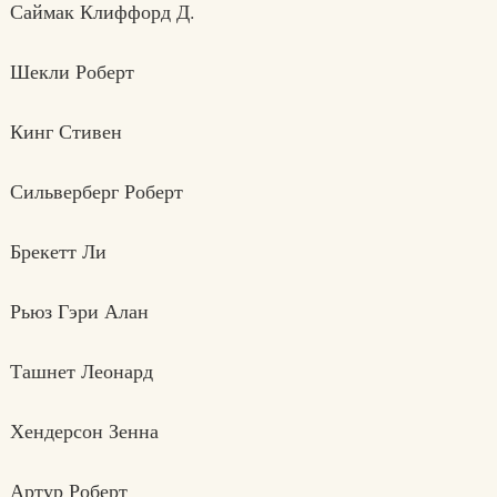
Саймак Клиффорд Д.
Шекли Роберт
Кинг Стивен
Сильверберг Роберт
Брекетт Ли
Рьюз Гэри Алан
Ташнет Леонард
Хендерсон Зенна
Артур Роберт