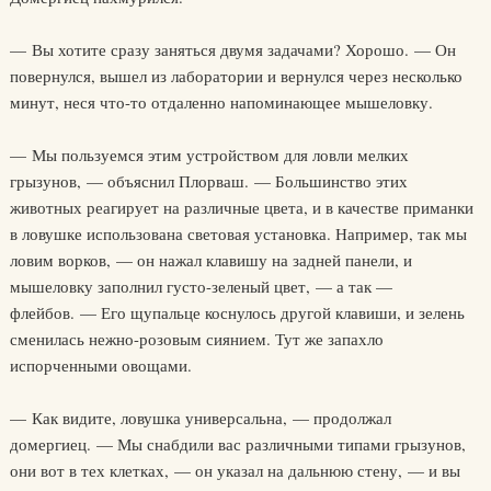
— Вы хотите сразу заняться двумя задачами? Хорошо. — Он
повернулся, вышел из лаборатории и вернулся через несколько
минут, неся что-то отдаленно напоминающее мышеловку.
— Мы пользуемся этим устройством для ловли мелких
грызунов, — объяснил Плорваш. — Большинство этих
животных реагирует на различные цвета, и в качестве приманки
в ловушке использована световая установка. Например, так мы
ловим ворков, — он нажал клавишу на задней панели, и
мышеловку заполнил густо-зеленый цвет, — а так —
флейбов. — Его щупальце коснулось другой клавиши, и зелень
сменилась нежно-розовым сиянием. Тут же запахло
испорченными овощами.
— Как видите, ловушка универсальна, — продолжал
домергиец. — Мы снабдили вас различными типами грызунов,
они вот в тех клетках, — он указал на дальнюю стену, — и вы