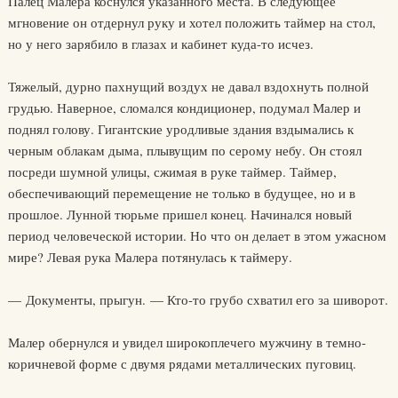
Палец Малера коснулся указанного места. В следующее
мгновение он отдернул руку и хотел положить таймер на стол,
но у него зарябило в глазах и кабинет куда-то исчез.
Тяжелый, дурно пахнущий воздух не давал вздохнуть полной
грудью. Наверное, сломался кондиционер, подумал Малер и
поднял голову. Гигантские уродливые здания вздымались к
черным облакам дыма, плывущим по серому небу. Он стоял
посреди шумной улицы, сжимая в руке таймер. Таймер,
обеспечивающий перемещение не только в будущее, но и в
прошлое. Лунной тюрьме пришел конец. Начинался новый
период человеческой истории. Но что он делает в этом ужасном
мире? Левая рука Малера потянулась к таймеру.
— Документы, прыгун. — Кто-то грубо схватил его за шиворот.
Малер обернулся и увидел широкоплечего мужчину в темно-
коричневой форме с двумя рядами металлических пуговиц.