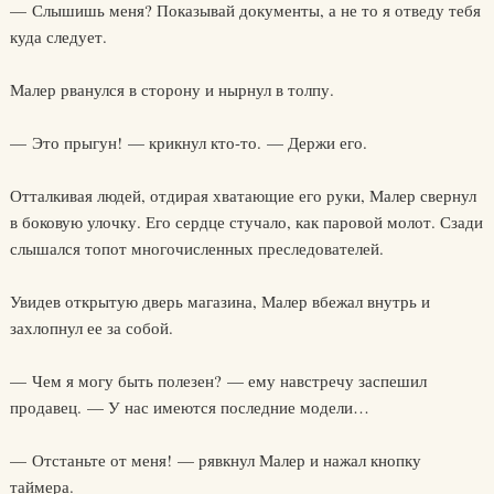
— Слышишь меня? Показывай документы, а не то я отведу тебя
куда следует.
Малер рванулся в сторону и нырнул в толпу.
— Это прыгун! — крикнул кто-то. — Держи его.
Отталкивая людей, отдирая хватающие его руки, Малер свернул
в боковую улочку. Его сердце стучало, как паровой молот. Сзади
слышался топот многочисленных преследователей.
Увидев открытую дверь магазина, Малер вбежал внутрь и
захлопнул ее за собой.
— Чем я могу быть полезен? — ему навстречу заспешил
продавец. — У нас имеются последние модели…
— Отстаньте от меня! — рявкнул Малер и нажал кнопку
таймера.