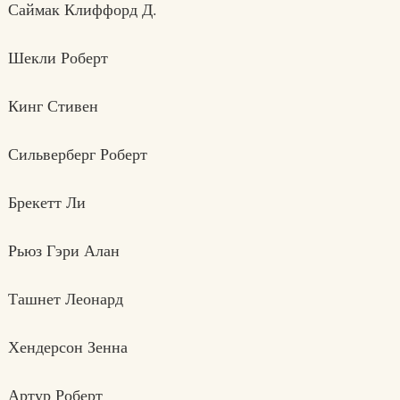
Саймак Клиффорд Д.
Шекли Роберт
Кинг Стивен
Сильверберг Роберт
Брекетт Ли
Рьюз Гэри Алан
Ташнет Леонард
Хендерсон Зенна
Артур Роберт