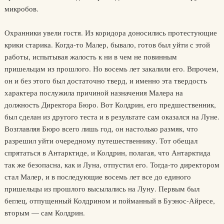
микробов.
Охранники увели гостя. Из коридора доносились протестующие
крики старика. Когда-то Малер, бывало, готов был уйти с этой
работы, испытывая жалость к ни в чем не повинным
пришельцам из прошлого. Но восемь лет закалили его. Впрочем,
он и без этого был достаточно тверд, и именно эта твердость
характера послужила причиной назначения Малера на
должность Директора Бюро. Вот Колдрин, его предшественник,
был сделан из другого теста и в результате сам оказался на Луне.
Возглавляя Бюро всего лишь год, он настолько размяк, что
разрешил уйти очередному путешественнику. Тот обещал
спрятаться в Антарктиде, и Колдрин, полагая, что Антарктида
так же безопасна, как и Луна, отпустил его. Тогда-то директором
стал Малер, и в последующие восемь лет все до единого
пришельцы из прошлого высылались на Луну. Первым был
беглец, отпущенный Колдрином и пойманный в Буэнос-Айресе,
вторым — сам Колдрин.