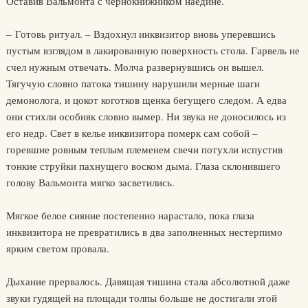
Оставив Вальмонта с чернокнижником наедине.
– Готовь ритуал. – Вздохнул инквизитор вновь уперевшись
пустым взглядом в лакированную поверхность стола. Гарвель не
счел нужным отвечать. Молча развернувшись он вышел.
Тягучую словно патока тишину нарушили мерные шаги
демонолога, и цокот коготков щенка бегущего следом. А едва
они стихли особняк словно вымер. Ни звука не доносилось из
его недр. Свет в келье инквизитора померк сам собой –
горевшие ровным теплым племенем свечи потухли испустив
тонкие струйки пахнущего воском дыма. Глаза склонившего
голову Вальмонта мягко засветились.
Мягкое белое сияние постепенно нарастало, пока глаза
инквизитора не превратились в два заполненных нестерпимо
ярким светом провала.
Дыхание прервалось. Давящая тишина стала абсолютной даже
звуки гудящей на площади толпы больше не достигали этой