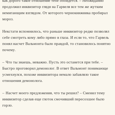
как дорого такое отношение тебе обойдется. – Неожиданно
продолжил инквизитор глядя на Гарвеля все тем же жутким
немигающим взглядом. От которого чернокнижника пробирал
мороз.
Некстати вспомнилось, что раньше инквизитор редко позволял
себе смотреть кому либо прямо в глаза. И если то, что Гарвель
понял насчет Вальмонта было правдой, то становилось понятно
почему.
– Что ты знаешь, неважно. Пусть это останется при тебе. –
Быстро проговорил демонолог. В ответ Вальмонт понимающе
усмехнулся, похоже инквизитора немало забавляло такое
отношения демонолога.
– Насчет моего предложения, что ты решил? – Сменил тему
инквизитор сделав еще глоток смочивший пересохшее было
горло.