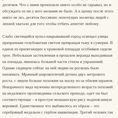
десятков. Что с ними произошло никто особо не скрывал, но и
обсуждать ее ни у кого желания не было. А к щенку после этого
никто не лез, десяток бессвязно лопочущих молитвы людей с
лихвой хватало для того чтобы отбить аппетит любому.
Слабо светящийся купол накрывавший город освещал улицы
призрачным голубоватым светом превращая тьму в сумерки. В
одном из прилегающих к храмовой площади особняков сидели
трое. Небольшая застекленная в прошлом веранда выходившая
на площадь лишилась большей части стекла и украшений.
Однако сидящем сейчас на ней людям на роскошь было
наплевать. Мрачный широкоплечий детина двух метрового
роста, с лицом больше похожим на маску из-за обилия шрамов.
Невзрачного вида мужчина неопределенного возраста похожий
на недалекого проповедника сельского прихода, одет он был
соответствующе – в простую монашескую рясу подпоясанную
веревкой. Единственное что выбивалось из образа – это
серебряный медальон с гербом инквизиции. Третий человек так