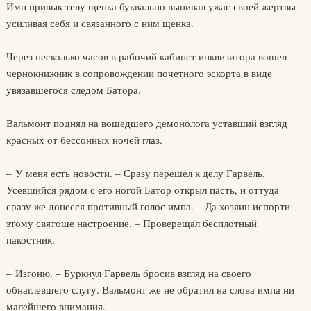
Имп привык телу щенка буквально выпивал ужас своей жертвы
усиливая себя и связанного с ним щенка.
Через несколько часов в рабочий кабинет инквизитора вошел
чернокнижник в сопровождении почетного эскорта в виде
увязавшегося следом Батора.
Вальмонт поднял на вошедшего демонолога уставший взгляд
красных от бессонных ночей глаз.
– У меня есть новости. – Сразу перешел к делу Гарвель.
Усевшийся рядом с его ногой Батор открыл пасть, и оттуда
сразу же донесся противный голос импа. – Да хозяин испорти
этому святоше настроение. – Проверещал бесплотный
пакостник.
– Изгоню. – Буркнул Гарвель бросив взгляд на своего
обнаглевшего слугу. Вальмонт же не обратил на слова импа ни
малейшего внимания.