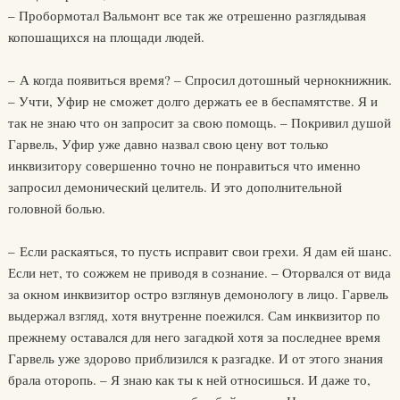
– Пробормотал Вальмонт все так же отрешенно разглядывая
копошащихся на площади людей.
– А когда появиться время? – Спросил дотошный чернокнижник.
– Учти, Уфир не сможет долго держать ее в беспамятстве. Я и
так не знаю что он запросит за свою помощь. – Покривил душой
Гарвель, Уфир уже давно назвал свою цену вот только
инквизитору совершенно точно не понравиться что именно
запросил демонический целитель. И это дополнительной
головной болью.
– Если раскаяться, то пусть исправит свои грехи. Я дам ей шанс.
Если нет, то сожжем не приводя в сознание. – Оторвался от вида
за окном инквизитор остро взглянув демонологу в лицо. Гарвель
выдержал взгляд, хотя внутренне поежился. Сам инквизитор по
прежнему оставался для него загадкой хотя за последнее время
Гарвель уже здорово приблизился к разгадке. И от этого знания
брала оторопь. – Я знаю как ты к ней относишься. И даже то,