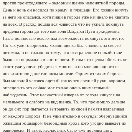
против происходящего – задорный щенок непонятной породы.
День и ночь он носился по храму, и площади. Его хозяин ничуть
за него не опасался, хотя пищи в городе уже начинало не хватать
на всех. В расход пошла вся живность что не успела покинуть
пределы города до того как воля Владыки Пути архидемона
Гаала полностью исключила возможность покинуть это место.
Но как уже говорилось, хозяин щенка был спокоен, за своего
питомца, и не только по тому, что отстраненное спокойствие
было его нормальным состоянием. В том что щенка обижать не
стоит уже успели убедиться многие, а по мнению одного из
инквизиторов даже слишком многие. Одним из таких бедолаг
был молодой человек одетый как купец средней руки, впрочем,
определить это сейчас мог только очень внимательный
наблюдатель. Этот несчастный озверев от голода кинулся на
маленького и слабого на вид щенка. То, что произошло дальше
он до сих пор пытается вытравить из своей памяти вздрагивая
от каждого шороха. И не удивительно в секунды обернувшийся
ожившим кошмаром безобидный кроха кого угодно выведет из
равновесия. И таких несчастных было уже порядка двух