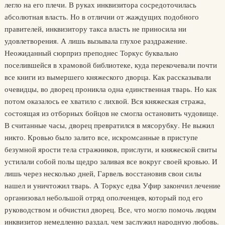
легло на его плечи. В руках инквизитора сосредоточилась
абсолютная власть. Но в отличии от жаждущих подобного
правителей, инквизитору такса власть не приносила ни
удовлетворения. А лишь вызывала глухое раздражение.
Неожиданный сюрприз преподнес Торкус буквально
поселившейся в храмовой библиотеке, куда перекочевали почти
все книги из вымершего княжеского дворца. Как рассказывали
очевидцы, во дворец проникла одна единственная тварь. Но как
потом оказалось ее хватило с лихвой. Вся княжеская стража,
состоящая из отборных бойцов не смогла остановить чудовище.
В считанные часы, дворец превратился в мясорубку. Не выжил
никто. Кровью было залито все, искромсанные в приступе
безумной ярости тела стражников, прислуги, и княжеской свиты
устилали собой полы щедро заливая все вокруг своей кровью. И
лишь через несколько дней, Гарвель восстановив свои силы
нашел и уничтожил тварь. А Торкус едва Уфир закончил лечение
организовал небольшой отряд ополченцев, который под его
руководством и обчистил дворец. Все, что могло помочь людям
инквизитор немедленно раздал, чем заслужил народную любовь.