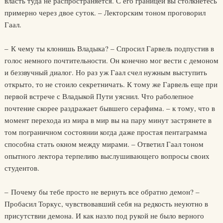
власть туда не распространяется. С его границей вы столкнетесь
примерно через двое суток. – Лекторским тоном проговорил
Гаал.
– К чему ты клонишь Владыка? – Спросил Гарвель подпустив в
голос немного почтительности. Он конечно мог вести с демоном
и беззвучный диалог. Но раз уж Гаал счел нужным выступить
открыто, то не стоило секретничать. К тому же Гарвель еще при
первой встрече с Владыкой Пути уяснил. Что раболепное
почтение скорее раздражает бывшего серафима. – к тому, что в
момент перехода из мира в мир вы на пару минут застрянете в
том пограничном состоянии когда даже простая пентаграмма
способна стать окном между мирами. – Ответил Гаал тоном
опытного лектора терпеливо выслушивающего вопросы своих
студентов.
– Почему бы тебе просто не вернуть все обратно демон? –
Пробасил Торкус, чувствовавший себя на редкость неуютно в
присутствии демона. И как назло под рукой не было верного