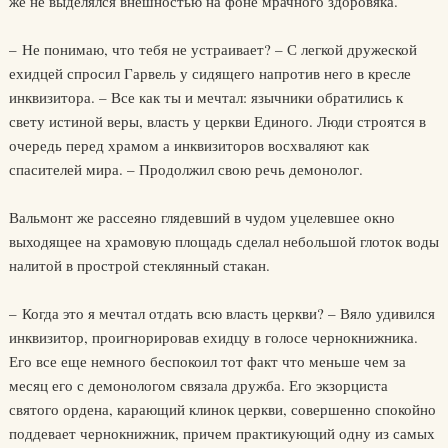
же не выделялся внешностью на фоне мрачного здоровяка.
– Не понимаю, что тебя не устраивает? – С легкой дружеской
ехидцей спросил Гарвель у сидящего напротив него в кресле
инквизитора. – Все как ты и мечтал: язычники обратились к
свету истиной веры, власть у церкви Единого. Люди строятся в
очередь перед храмом а инквизиторов восхваляют как
спасителей мира. – Продолжил свою речь демонолог.
Вальмонт же рассеяно глядевший в чудом уцелевшее окно
выходящее на храмовую площадь сделал небольшой глоток воды
налитой в прострой стеклянный стакан.
– Когда это я мечтал отдать всю власть церкви? – Вяло удивился
инквизитор, проигнорировав ехидцу в голосе чернокнижника.
Его все еще немного беспокоил тот факт что меньше чем за
месяц его с демонологом связала дружба. Его экзорциста
святого ордена, карающий клинок церкви, совершенно спокойно
поддевает чернокнижник, причем практикующий одну из самых