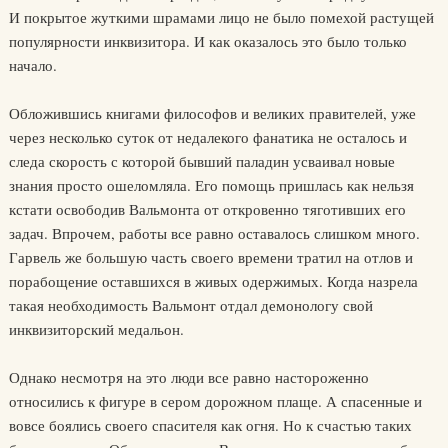
И покрытое жуткими шрамами лицо не было помехой растущей
популярности инквизитора. И как оказалось это было только
начало.
Обложившись книгами философов и великих правителей, уже
через несколько суток от недалекого фанатика не осталось и
следа скорость с которой бывший паладин усваивал новые
знания просто ошеломляла. Его помощь пришлась как нельзя
кстати освободив Вальмонта от откровенно тяготивших его
задач. Впрочем, работы все равно оставалось слишком много.
Гарвель же большую часть своего времени тратил на отлов и
порабощение оставшихся в живых одержимых. Когда назрела
такая необходимость Вальмонт отдал демонологу свой
инквизиторский медальон.
Однако несмотря на это люди все равно настороженно
относились к фигуре в сером дорожном плаще. А спасенные и
вовсе боялись своего спасителя как огня. Но к счастью таких