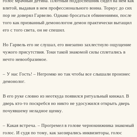
голос мрачный детина. Плотный поддоспешник сидел на нем как
влитой, выдавая в нем профессионального воина. Торкус до сих
пор не доверял Гарвелю. Однако бросаться обвинениями, после
того как призванный демонологом демон практически вытащил
его с того света, он не спешил.
Но Гарвель его не слушал, его внезапно захлестнуло ощущение
чужого присутствия. Токи такой знакомой силы сплетались в
нечто невообразимое.
– У нас Гость! – Негромко но так чтобы все слышали произнес
демонолог.
В его руке словно из неоткуда появился ритуальный кинжал. В
дверь кто-то поскребся но никто не удосужился открыть дверь
почуявшему неладное щенку.
– Какая встреча. – Прогремел в голове чернокнижника знакомый
голос. И судя по тому, как заозирались инквизиторы, голос