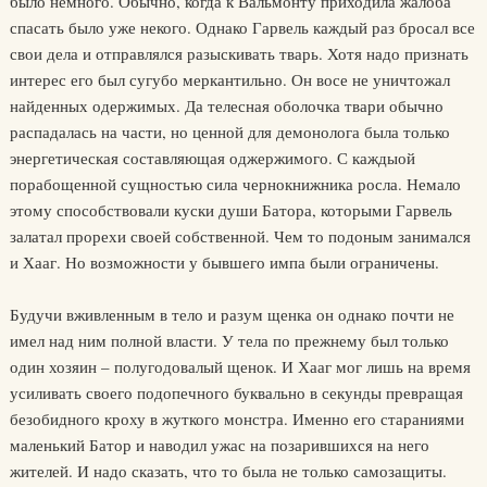
было немного. Обычно, когда к Вальмонту приходила жалоба
спасать было уже некого. Однако Гарвель каждый раз бросал все
свои дела и отправлялся разыскивать тварь. Хотя надо признать
интерес его был сугубо меркантильно. Он восе не уничтожал
найденных одержимых. Да телесная оболочка твари обычно
распадалась на части, но ценной для демонолога была только
энергетическая составляющая оджержимого. С каждыой
порабощенной сущностью сила чернокнижника росла. Немало
этому способствовали куски души Батора, которыми Гарвель
залатал прорехи своей собственной. Чем то подоным занимался
и Хааг. Но возможности у бывшего импа были ограничены.
Будучи вживленным в тело и разум щенка он однако почти не
имел над ним полной власти. У тела по прежнему был только
один хозяин – полугодовалый щенок. И Хааг мог лишь на время
усиливать своего подопечного буквально в секунды превращая
безобидного кроху в жуткого монстра. Именно его стараниями
маленький Батор и наводил ужас на позарившихся на него
жителей. И надо сказать, что то была не только самозащиты.