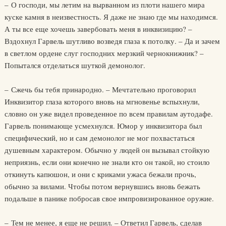
– О господи, мы летим на вырванном из плоти нашего мира
куске камня в неизвестность. Я даже не знаю где мы находимся.
А ты все еще хочешь завербовать меня в инквизицию? –
Вздохнул Гарвель шутливо возведя глаза к потолку. – Да и зачем
в светлом ордене слуг господних мерзкий чернокнижник? –
Попытался отделаться шуткой демонолог.
– Сжечь бы тебя принародно. – Мечтательно проговорил
Инквизитор глаза которого вновь на мгновенье вспыхнули,
словно он уже видел проведенное по всем правилам аутодафе.
Гарвель понимающе усмехнулся. Юмор у инквизитора был
специфический, но и сам демонолог не мог похвастаться
душевным характером. Обычно у людей он вызывал стойкую
неприязнь, если они конечно не знали кто он такой, но стоило
откинуть капюшон, и они с криками ужаса бежали прочь,
обычно за вилами. Чтобы потом вернувшись вновь бежать
подальше в панике побросав свое импровизированное оружие.
– Тем не менее, я еще не решил. – Ответил Гарвель, сделав