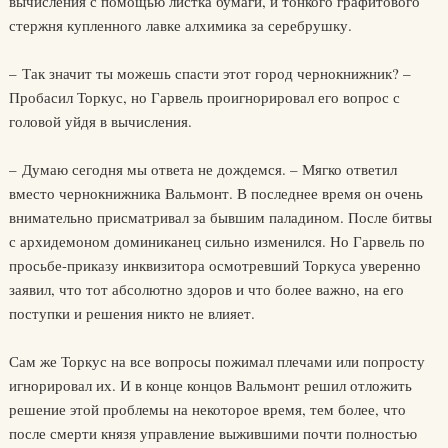
вычисления с помощью листка бумаги, и тонкого графитового
стержня купленного лавке алхимика за серебрушку.
– Так значит ты можешь спасти этот город чернокнижник? –
Пробасил Торкус, но Гарвель проигнорировал его вопрос с
головой уйдя в вычисления.
– Думаю сегодня мы ответа не дождемся. – Мягко ответил
вместо чернокнижника Вальмонт. В последнее время он очень
внимательно присматривал за бывшим паладином. После битвы
с архидемоном доминиканец сильно изменился. Но Гарвель по
просьбе-приказу инквизитора осмотревший Торкуса уверенно
заявил, что тот абсолютно здоров и что более важно, на его
поступки и решения никто не влияет.
Сам же Торкус на все вопросы пожимал плечами или попросту
игнорировал их. И в конце концов Вальмонт решил отложить
решение этой проблемы на некоторое время, тем более, что
после смерти князя управление выжившими почти полностью