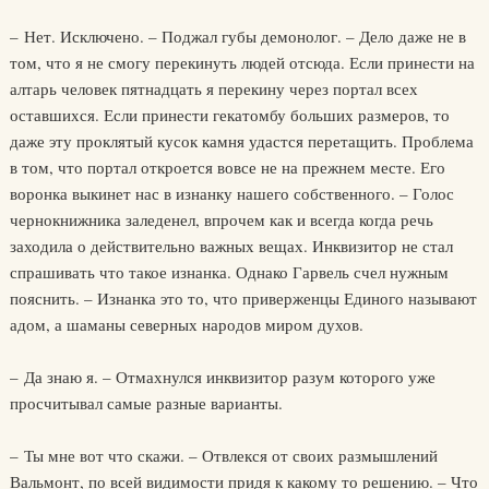
– Нет. Исключено. – Поджал губы демонолог. – Дело даже не в
том, что я не смогу перекинуть людей отсюда. Если принести на
алтарь человек пятнадцать я перекину через портал всех
оставшихся. Если принести гекатомбу больших размеров, то
даже эту проклятый кусок камня удастся перетащить. Проблема
в том, что портал откроется вовсе не на прежнем месте. Его
воронка выкинет нас в изнанку нашего собственного. – Голос
чернокнижника заледенел, впрочем как и всегда когда речь
заходила о действительно важных вещах. Инквизитор не стал
спрашивать что такое изнанка. Однако Гарвель счел нужным
пояснить. – Изнанка это то, что приверженцы Единого называют
адом, а шаманы северных народов миром духов.
– Да знаю я. – Отмахнулся инквизитор разум которого уже
просчитывал самые разные варианты.
– Ты мне вот что скажи. – Отвлекся от своих размышлений
Вальмонт, по всей видимости придя к какому то решению. – Что