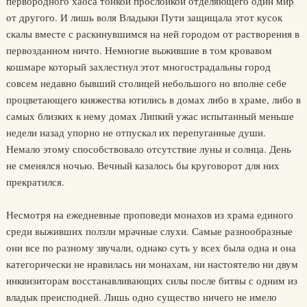
первородного хаоса тонкой прослойкой отделяющего один мир
от другого. И лишь воля Владыки Пути защищала этот кусок
скалы вместе с раскинувшимся на ней городом от растворения в
первозданном ничто. Немногие выжившие в том кровавом
кошмаре который захлестнул этот многострадальны город
совсем недавно бывший столицей небольшого но вполне себе
процветающего княжества ютились в домах либо в храме, либо в
самых близких к нему домах Липкий ужас испытанный меньше
недели назад упорно не отпускал их перепуганные души.
Немало этому способствовало отсутствие луны и солнца. День
не сменялся ночью. Вечный казалось бы круговорот для них
прекратился.
Несмотря на ежедневные проповеди монахов из храма единого
среди выживших ползли мрачные слухи. Самые разнообразные
они все по разному звучали, однако суть у всех была одна и она
категорически не нравилась ни монахам, ни настоятелю ни двум
инквизиторам восстанавливающих силы после битвы с одним из
владык преисподней. Лишь одно существо ничего не имело