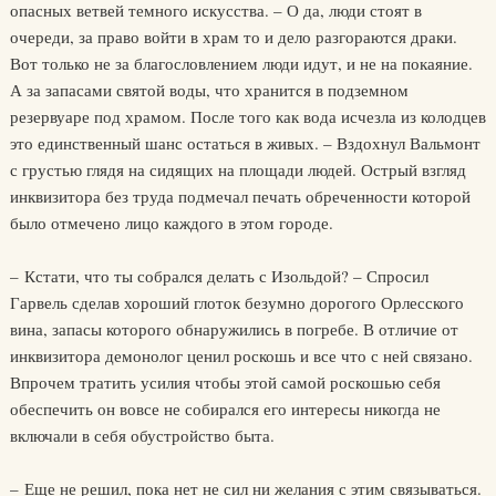
опасных ветвей темного искусства. – О да, люди стоят в
очереди, за право войти в храм то и дело разгораются драки.
Вот только не за благословлением люди идут, и не на покаяние.
А за запасами святой воды, что хранится в подземном
резервуаре под храмом. После того как вода исчезла из колодцев
это единственный шанс остаться в живых. – Вздохнул Вальмонт
с грустью глядя на сидящих на площади людей. Острый взгляд
инквизитора без труда подмечал печать обреченности которой
было отмечено лицо каждого в этом городе.
– Кстати, что ты собрался делать с Изольдой? – Спросил
Гарвель сделав хороший глоток безумно дорогого Орлесского
вина, запасы которого обнаружились в погребе. В отличие от
инквизитора демонолог ценил роскошь и все что с ней связано.
Впрочем тратить усилия чтобы этой самой роскошью себя
обеспечить он вовсе не собирался его интересы никогда не
включали в себя обустройство быта.
– Еще не решил, пока нет не сил ни желания с этим связываться.