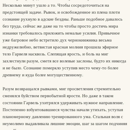
Несколько минут ушло а то. Чтобы сосредоточиться на
предстоящей задаче. Рывок, и освобожденное из плена плоти
сознание рухнуло в адские бездны. Раньше подобное давалось
без труда, сейчас же даже на то чтобы просто достичь мира
изнанки требовалось приложить немалые усилия. Привычное
уже багровое небо встретило дух чернокнижника весьма
недружелюбно, ветвистая красная молния прошила эфирное
тело Гарвеля насквозь. Слепящая ярость, и боль на миг
захлестнули разум, сметя все волевые заслоны, будто их никогда
и не было. Сознание померкло уступив место чему-то более
древнему и куда более могущественному.
Разум возвращался рывками, миг просветления стремительно
сменялся буйством первобытной ярости. Но даже в таком
состоянии Гарвель ухитрялся удерживать нужное направление.
Постепенно взбунтовавшиеся чувства начали утихать, уступая
планомерному давлению тренированного ума. Стальная воля с
неумолимо выдавливала лишние эмоции, шаг за шагом подчиняя