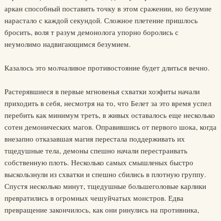
аркан способный поставить точку в этом сражении, но безумие
нарастало с каждой секундой. Сложное плетение пришлось
бросить, воля т разум демонолога упорно боролись с
неумолимо надвигающимся безумием.
Казалось это молчаливое противостояние будет длиться вечно.
Растерявшиеся в первые мгновенья схватки хоэфиты начали
приходить в себя, несмотря на то, что Белет за это время успел
перебить как минимум треть, в живых оставалось еще несколько
сотен демонических магов. Оправившись от первого шока, когда
внезапно отказавшая магия перестала поддерживать их
тщедушные тела, демоны спешно начали перестраивать
собственную плоть. Несколько самых смышленых быстро
выскользнули из схватки и спешно сбились в плотную группу.
Спустя несколько минут, тщедушные большеголовые карлики
превратились в огромных чешуйчатых монстров. Едва
превращение закончилось, как они ринулись на противника,