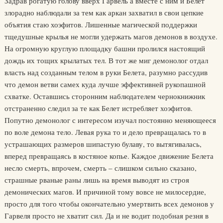
Задрав рогатую голову вверх Гарвель а вместе с ним и Белет
злорадно наблюдали за тем как аркан захватил в свои цепкие
объятия стаю хоэфитов. Лишенные магической поддержки
тщедушные крылья не могли удержать магов демонов в воздухе.
На огромную круглую площадку башни пролился настоящий
дождь их тощих крылатых тел. В тот же миг демонолог отдал
власть над созданным телом в руки Белета, разумно рассудив
что демон ветви самех куда лучше эффективней рукопашной
схватке. Оставшись сторонним наблюдателем чернокнижник
отстраненно следил за те как Белет истребляет хоэфитов.
Попутно демонолог с интересом изучал постоянно меняющееся
по воле демона тело. Левая рука то и дело превращалась то в
устрашающих размеров шипастую булаву, то вытягивалась,
вперед превращаясь в костяное копье. Каждое движение Белета
несло смерть, впрочем, смерть – слишком сильно сказано,
страшные рваные раны лишь на время выводят из строя
демонических магов. И причиной тому вовсе не милосердие,
просто для того чтобы окончательно умертвить всех демонов у
Гарвеля просто не хватит сил. Да и не водит подобная резня в