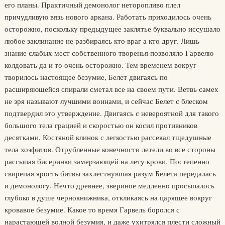
его планы. Практичный демонолог неторопливо плел
причудливую вязь нового аркана. Работать приходилось очень
осторожно, поскольку предыдущее заклятье буквально иссушало
любое заклинание не разбираясь кто враг а кто друг. Лишь
знание слабых мест собственного творенья позволяло Гарвелю
колдовать да и то очень осторожно. Тем временем вокруг
творилось настоящее безумие, Белет двигаясь по
расширяющейся спирали сметал все на своем пути. Ветвь самех
не зря называют лучшими воинами, и сейчас Белет с блеском
подтвердил это утверждение. Двигаясь с невероятной для такого
большого тела грацией и скоростью он косил противников
десятками, Костяной клинок с легкостью рассекал тщедушные
тела хоэфитов. Отрубленные конечности летели во все стороны
рассыпая бисеринки замерзающей на лету крови. Постепенно
свирепая ярость битвы захлестнувшая разум Белета передалась
и демонологу. Нечто древнее, звериное медленно просыпалось
глубоко в душе чернокнижника, откликаясь на царящее вокруг
кровавое безумие. Какое то время Гарвель боролся с
нарастающей волной безумия, и даже ухитрялся плести сложный