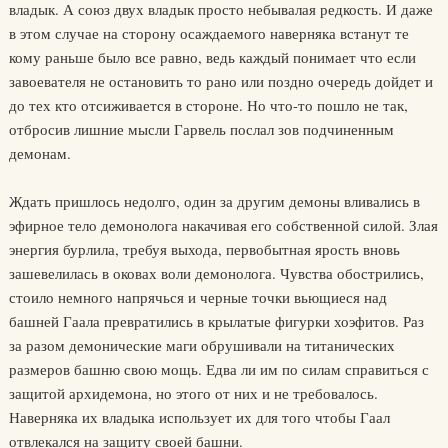
владык. А союз двух владык просто небывалая редкость. И даже
в этом случае на сторону осаждаемого наверняка встанут те
кому раньше было все равно, ведь каждый понимает что если
завоевателя не остановить то рано или поздно очередь дойдет и
до тех кто отсиживается в стороне. Но что-то пошло не так,
отбросив лишние мысли Гарвель послал зов подчиненным
демонам.
Ждать пришлось недолго, один за другим демоны вливались в
эфирное тело демонолога накачивая его собственной силой. Злая
энергия бурлила, требуя выхода, первобытная ярость вновь
зашевелилась в оковах воли демонолога. Чувства обострились,
стоило немного напрячься и черные точки вьющиеся над
башней Гаала превратились в крылатые фигурки хоэфитов. Раз
за разом демонические маги обрушивали на титанических
размеров башню свою мощь. Едва ли им по силам справиться с
защитой архидемона, но этого от них и не требовалось.
Наверняка их владыка использует их для того чтобы Гаал
отвлекался на защиту своей башни.