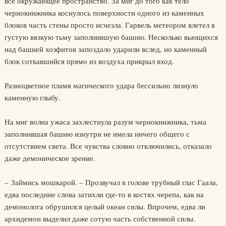
все окружающее пространство. За миг до того как тело
чернокнижника коснулось поверхности одного из каменных
блоков часть стены просто исчезла. Гарвель метеором влетел в
густую вязкую тьму заполнившую башню. Несколько вьющихся
над башней хоэфитов запоздало ударили вслед, но каменный
блок соткавшийся прямо из воздуха прикрыл вход.
Разноцветное пламя магического удара бессильно лизнуло
каменную глыбу.
На миг волна ужаса захлестнула разум чернокнижника, тьма
заполнившая башню изнутри не имела ничего общего с
отсутствием света. Все чувства словно отключились, отказало
даже демоническое зрение.
– Займись мошкарой. – Прозвучал в голове трубный глас Гаала,
едва последние слова затихли где-то в костях черепа, как на
демонолога обрушился целый океан силы. Впрочем, едва ли
архидемон выделил даже сотую часть собственной силы.