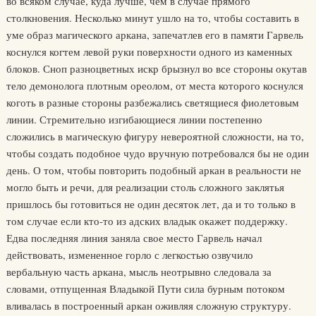
во всяком случае, куда лучше, чем в случае прямого
столкновения. Несколько минут ушло на то, чтобы составить в
уме образ магического аркана, запечатлев его в памяти Гарвель
коснулся когтем левой руки поверхности одного из каменных
блоков. Сноп разноцветных искр брызнул во все стороны окутав
тело демонолога плотным ореолом, от места которого коснулся
коготь в разные стороны разбежались светящиеся фиолетовым
линии. Стремительно изгибающиеся линии постепенно
сложились в магическую фигуру невероятной сложности, на то,
чтобы создать подобное чудо вручную потребовался бы не один
день. О том, чтобы повторить подобный аркан в реальности не
могло быть и речи, для реализации столь сложного заклятья
пришлось бы готовиться не один десяток лет, да и то только в
том случае если кто-то из адских владык окажет поддержку.
Едва последняя линия заняла свое место Гарвель начал
действовать, измененное горло с легкостью озвучило
вербальную часть аркана, мысль неотрывно следовала за
словами, отпущенная Владыкой Пути сила бурным потоком
вливалась в построенный аркан оживляя сложную структуру.