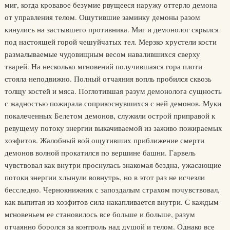
миг, когда кровавое безумие рвущееся наружу оттерло демона
от управления телом. Ощутившие заминку демоны разом
кинулись на застывшего противника. Миг и демонолог скрылся
под настоящей горой чешуйчатых тел. Мерзко хрустели кости
размалываемые чудовищным весом навалившихся сверху
тварей. На несколько мгновений получившаяся гора плоти
стояла неподвижно. Полный отчаяния вопль пробился сквозь
толщу костей и мяса. Поглотившая разум демонолога сущность
с жадностью пожирала соприкоснувшихся с ней демонов. Муки
покалеченных Белетом демонов, служили острой приправой к
ревущему потоку энергии выкачиваемой из заживо пожираемых
хоэфитов. Жалобный вой ощутивших приближение смерти
демонов волной прокатился по вершине башни. Гарвель
чувствовал как внутри проснулась знакомая бездна, ужасающие
потоки энергии хлынули вовнутрь, но в этот раз не исчезли
бесследно. Чернокнижник с запоздалым страхом почувствовал,
как выпитая из хоэфитов сила накапливается внутри. С каждым
мгновеньем ее становилось все больше и больше, разум
отчаянно боролся за контроль над душой и телом. Однако все