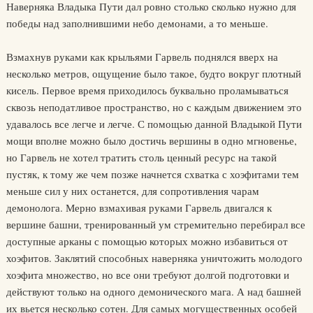
Наверняка Владыка Пути дал ровно столько сколько нужно для
победы над заполнившими небо демонами, а то меньше.
Взмахнув руками как крыльями Гарвель поднялся вверх на
несколько метров, ощущение было такое, будто вокруг плотный
кисель. Первое время приходилось буквально проламываться
сквозь неподатливое пространство, но с каждым движением это
удавалось все легче и легче. С помощью данной Владыкой Пути
мощи вполне можно было достичь вершины в одно мгновенье,
но Гарвель не хотел тратить столь ценный ресурс на такой
пустяк, к тому же чем позже начнется схватка с хоэфитами тем
меньше сил у них останется, для сопротивления чарам
демонолога. Мерно взмахивая руками Гарвель двигался к
вершине башни, тренированный ум стремительно перебирал все
доступные арканы с помощью которых можно избавиться от
хоэфитов. Заклятий способных наверняка уничтожить молодого
хоэфита множество, но все они требуют долгой подготовки и
действуют только на одного демонического мага. А над башней
их вьется несколько сотен. Для самых могущественных особей