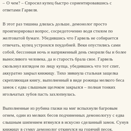
– О чем? – Спросил купец быстро сориентировавшись с
ответами Гарвеля.
В этот раз тишина длилась дольше, демонолог просто
проигнорировал вопрос, сосредоточенно водя стилом по
желтоватой бумаге. Убедившись что Гарвель не собирается
отвечать, купец устроился поудобней. Веки опустились сами
собой, бессонная ночь и напряженный день сморили бы и более
выносливого человека, да и старость брала свое. Гарвель
скользнул взглядом по лицу купца, убедившись что тот спит,
аккуратно закрыл книжицу. Тихо звякнула стальная защелка
скрепляющая книгу, выполненный в виде рожицы мелкого беса
замок с едва слышным щелчком закрылся – полная тонких
игольчатых зубов пасть захлопнулась.
Выполненные из рубина глазки на миг вспыхнули багровым
огнем, один из мелких бесов подчиненных демонологуу с едва
слышным шипением втянулся в искусно сделанный замок. Сунув
книжицу в сумку демонолог откинулся на горячий песок.