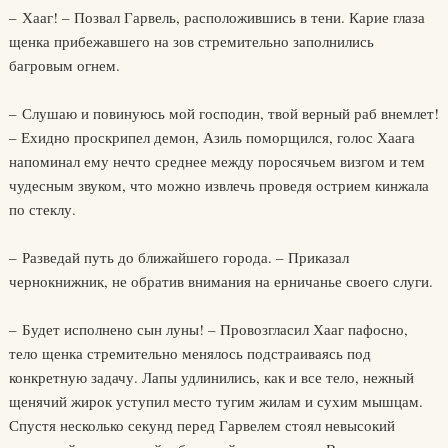
– Хааг! – Позвал Гарвель, расположившись в тени. Карие глаза
щенка прибежавшего на зов стремительно заполнились
багровым огнем.
– Слушаю и повинуюсь мой господин, твой верный раб внемлет!
– Ехидно проскрипел демон, Азиль поморщился, голос Хаага
напоминал ему нечто среднее между поросячьем визгом и тем
чудесным звуком, что можно извлечь проведя острием кинжала
по стеклу.
– Разведай путь до ближайшего города. – Приказал
чернокнижник, не обратив внимания на ерничанье своего слуги.
– Будет исполнено сын луны! – Провозгласил Хааг пафосно,
тело щенка стремительно менялось подстраиваясь под
конкретную задачу. Лапы удлинились, как и все тело, нежный
щенячий жирок уступил место тугим жилам и сухим мышцам.
Спустя несколько секунд перед Гарвелем стоял невысокий