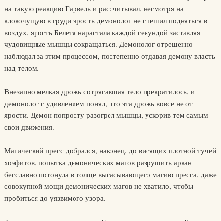
на такую реакцию Гарвель и рассчитывал, несмотря на
клокочущую в груди ярость демонолог не спешил подняться в
воздух, ярость Белета нарастала каждой секундой заставляя
чудовищные мышцы сокращаться. Демонолог отрешенно
наблюдал за этим процессом, постепенно отдавая демону власть
над телом.
Внезапно мелкая дрожь сотрясавшая тело прекратилось, и
демонолог с удивлением понял, что эта дрожь вовсе не от
ярости. Демон попросту разогрел мышцы, ускорив тем самым
свои движения.
Магический пресс добрался, наконец, до висящих плотной тучей
хоэфитов, попытка демонических магов разрушить аркан
бесславно потонула в толще высасывающего магию пресса, даже
совокупной мощи демонических магов не хватило, чтобы
пробиться до уязвимого узора.