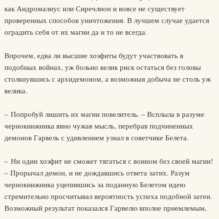
как Андромалиус или Сиречлион и вовсе не существует
проверенных способов уничтожения. В лучшем случае удается
оградить себя от их магии да и то не всегда.
Впрочем, едва ли высшие хоэфиты будут участвовать в
подобных войнах, уж больно велик риск остаться без головы
столкнувшись с архидемоном, а возможная добыча не столь уж
велика.
– Попробуй лишить их магии повелитель. – Всплыла в разуме
чернокнижника явно чужая мысль, перебрав подчиненных
демонов Гарвель с удивлением узнал в советчике Белета.
– Ни один хоэфит не сможет тягаться с воином без своей магии!
– Прорычал демон, и не дождавшись ответа затих. Разум
чернокнижника уцепившись за поданную Белетом идею
стремительно просчитывал вероятность успеха подобной затеи.
Возможный результат показался Гарвелю вполне приемлемым,