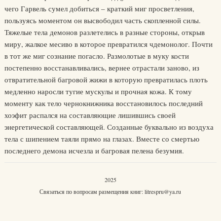
чего Гарвель сумел добиться – краткий миг просветления,
пользуясь моментом он высвободил часть скопленной силы.
Тяжелые тела демонов разлетелись в разные стороны, открыв
миру, жалкое месиво в которое превратился чдемонолог. Почти
в тот же миг сознание погасло. Размолотые в муку кости
постепенно восстанавливались, вернее отрастали заново, из
отвратительной багровой жижи в которую превратилась плоть
медленно наросли тугие мускулы и прочная кожа. К тому
моменту как тело чернокнижника восстановилось последний
хоэфит распался на составляющие лишившись своей
энергетической составляющей. Созданные буквально из воздуха
тела с шипением таяли прямо на глазах. Вместе со смертью
последнего демона исчезла и багровая пелена безумия.
2025
Связаться по вопросам размещения книг:
litrespru@ya.ru