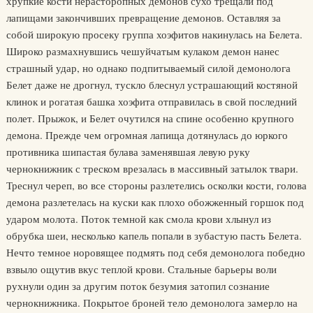
хрупкие кости нерасторопных демонов сухо трещали под
лапищами закончивших превращение демонов. Оставляя за
собой широкую просеку группа хоэфитов накинулась на Белета.
Широко размахнувшись чешуйчатым кулаком демон нанес
страшный удар, но однако подпитываемый силой демонолога
Белет даже не дрогнул, тускло блеснул устрашающий костяной
клинок и рогатая башка хоэфита отправилась в свой последний
полет. Прыжок, и Белет очутился на спине особенно крупного
демона. Прежде чем огромная лапища дотянулась до юркого
противника шипастая булава заменявшая левую руку
чернокнижник с треском врезалась в массивный затылок твари.
Треснул череп, во все стороны разлетелись осколки кости, голова
демона разлетелась на куски как плохо обожженный горшок под
ударом молота. Поток темной как смола крови хлынул из
обрубка шеи, несколько капель попали в зубастую пасть Белета.
Нечто темное норовящее подмять под себя демонолога победно
взвыло ощутив вкус теплой крови. Стальные барьеры воли
рухнули один за другим поток безумия затопил сознание
чернокнижника. Покрытое броней тело демонолога замерло на