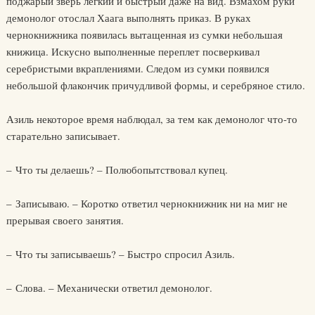
поджарый зверь легкий и быстрый даже на вид. Взмахом руки
демонолог отослал Хаага выполнять приказ. В руках
чернокнижника появилась вытащенная из сумки небольшая
книжица. Искусно выполненные переплет посверкивал
серебристыми вкраплениями. Следом из сумки появился
небольшой флакончик причудливой формы, и серебряное стило.
Азиль некоторое время наблюдал, за тем как демонолог что-то
старательно записывает.
– Что ты делаешь? – Полюбопытствовал купец.
– Записываю. – Коротко ответил чернокнижник ни на миг не
прерывая своего занятия.
– Что ты записываешь? – Быстро спросил Азиль.
– Слова. – Механически ответил демонолог.