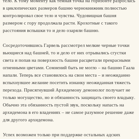
тело. К тому моменту как темная точка на горизонте разрослась
в циклопических размеров башню чернокнижник полностью
контролировал свое тело и чувства. Чудовищная башня
размером с гору продолжала расти. Крохотные с такого
расстояния вспышки то и дело озаряли башню.
Сосредоточившись Гарвель рассмотрел мелкие черные точки
вьющиеся над башней, то и дело от них отрывались сгустки
света и попав на поверхность башни расцветали прекрасными
огненными цветами. Сомнений быть не могло – на башню Гаала
напали. Теперь все становилось на свои места – и неожиданно
вспыхнувшее желание посетить изнанку неожиданная тяжесть
перехода. Присягнувший Архидемону демонолог получает не
только могущество, но и обязанность защищать своего владыку.
Обычно эта обязанность пустой звук, поскольку напасть на
архидемона в его владениях – не самое разумное решение даже
для другого архидемона.
Успех возможен только при поддержке остальных адских