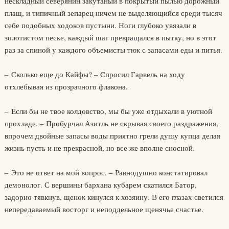
нескладный северянин закутаный в покрытый пылью дорожный
плащ, и типичный зепарец ничем не выделяющийся среди тысяч
себе подобных ходоков пустыни. Ноги глубоко увязали в
золотистом песке, каждый шаг превращался в пытку, но в этот
раз за спиной у каждого объемисты тюк с запасами еды и питья.
– Сколько еще до Кайфы? – Спросил Гарвель на ходу
отхлебывая из прозрачного флакона.
– Если бы не твое колдовство, мы бы уже отдыхали в уютной
прохладе. – Пробурчал Азитль не скрывая своего раздражения,
впрочем двойные запасы воды приятно грели душу купца делая
жизнь пусть и не прекрасной, но все же вполне сносной.
– Это не ответ на мой вопрос. – Равнодушно констатировал
демонолог. С вершины бархана кубарем скатился Батор,
задорно тявкнув, щенок кинулся к хозяину. В его глазах светился
непередаваемый восторг и неподдельное щенячье счастье.