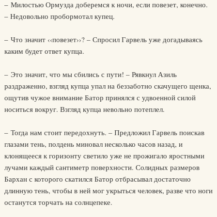
– Милостью Ормузда доберемся к ночи, если повезет, конечно.
– Недовольно пробормотал купец.
– Что значит ‹‹повезет››? – Спросил Гарвель уже догадываясь
каким будет ответ купца.
– Это значит, что мы сбились с пути! – Рявкнул Азиль
раздраженно, взгляд купца упал на беззаботно скачущего щенка,
ощутив чужое внимание Батор принялся с удвоенной силой
носиться вокруг. Взгляд купца невольно потеплел.
– Тогда нам стоит передохнуть. – Предложил Гарвель поискав
глазами тень, полдень миновал несколько часов назад, и
клонящееся к горизонту светило уже не прожигало яростными
лучами каждый сантиметр поверхности. Солидных размеров
Бархан с которого скатился Батор отбрасывал достаточно
длинную тень, чтобы в ней мог укрыться человек, разве что ноги
останутся торчать на солнцепеке.