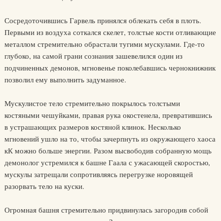
Сосредоточившись Гарвель принялся облекать себя в плоть.
Первыми из воздуха соткался скелет, толстые кости отливающие
металлом стремительно обрастали тугими мускулами. Где-то
глубоко, на самой грани сознания зашевелился один из
подчиненных демонов, мгновенье поколебавшись чернокнижник
позволил ему выполнить задуманное.
Мускулистое тело стремительно покрылось толстыми
костяными чешуйками, правая рука окостенела, превратившись
в устрашающих размеров костяной клинок. Несколько
мгновений ушло на то, чтобы зачерпнуть из окружающего хаоса
кК можно больше энергии. Разом высвободив собранную мощь
демонолог устремился к башне Гаала с ужасающей скоростью,
мускулы затрещали сопротивляясь перегрузке норовящей
разорвать тело на куски.
Огромная башня стремительно придвинулась загородив собой