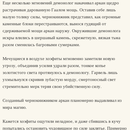
Еще несколько мгновений демонолог накачивал аркан щедро
растрачивая дарованную Гаалом мощь. Оставив себе лишь
малую толику силы, чернокнижник представил, как огромные
каменные блоки перестраиваются, вынося гудящий от
сдерживаемой мощи аркан наружу. Окружившие демонолога
искры влились в шершавый камень, скрежетнуло, вязкая тьма
разом сменилась багровыми сумерками.
Мечущиеся в воздухе хоэфиты мгновенно заметили новую
угрозу, объединив усилия удрали разом, тонкое копье
золотистого света протянулось к демонологу. Гарвель лишь
ухмыльнулся скривив зубастую морду, смертоносный свет
стремительно мерк теряя свою убийственную силу.
Созданный чернокнижником аркан планомерно выдавливал из
мира магию.
Кажется хоэфиты ощутили неладное, и даже сбившись в кучу
попытались остановить чудовищное по силе заклятье. Примерно