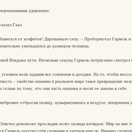
 чернокнижник удивленно.
сказал Гаал.
бавиться от хоэфитов! Дарованную силу. – Пробормотал Гарвель и з
емительно уменьшился до размеров человека.
оловой Владыка пути. Несколько секунд Гарвель потрясенно смотрел
 усилием воли задавив все сомнения и догадки. На то, чтобы воссо
егкость – свойство изнанки в реальном мире такое превращение че
 только по тому, что они часть изнанки и носят ее законы в себе.
, небрежно отбросив палицу, кувыркнувшись в воздухе, невзрачная 
 Ответил демонолог проследив полет палицы взглядом. Мир на миг п
улся Гарвель ощутил себя сидящим в уютном кресле. Именно сидящи