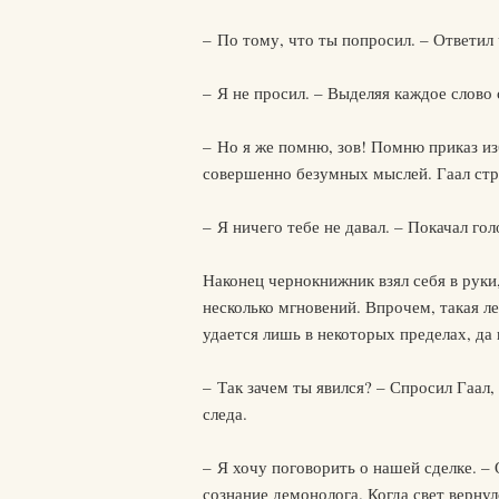
– По тому, что ты попросил. – Ответил
– Я не просил. – Выделяя каждое слово 
– Но я же помню, зов! Помню приказ из
совершенно безумных мыслей. Гаал стр
– Я ничего тебе не давал. – Покачал г
Наконец чернокнижник взял себя в руки,
несколько мгновений. Впрочем, такая л
удается лишь в некоторых пределах, да и
– Так зачем ты явился? – Спросил Гаал
следа.
– Я хочу поговорить о нашей сделке. –
сознание демонолога. Когда свет верн