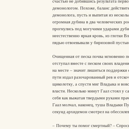
счастью не добившись результата перво
демонологом. Похоже, баланс действите
демонолога, пусть и выпитая из нескол
огромная дубина в два человеческих ро
прогнулись под могучими ударами дубин
неестественно яркая кровь, из глотки 
пядью отвоевывали у бирюзовой пустын
Очищенная от песка почва мгновенно по
отступал вместе с песком своих владени
на месте – значит лишиться поддержки 
пути издал разочарованный рев и отско
щиколотку, а спустя миг Владыка и вовс
власти. Несколько минут Гаал стоял у 
себя как выжатая твердыми руками прач
Гаал молчал, наконец, туша Владыки Пу
секунд архидемон смотрел на обессиле
– Почему ты помог смертный? – Спроси