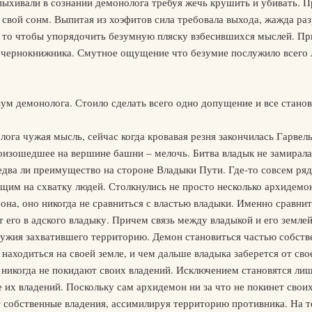
пыхивали в сознании демонолога требуя жечь крушить и убивать. П
и свой сонм. Выпитая из хоэфитов сила требовала выхода, жажда ра
а то чтобы упорядочить безумную пляску взбесившихся мыслей. П
 чернокнижника. Смутное ощущение что безумие послужило всего 
зум демонолога. Стоило сделать всего одно допущение и все станов
лога чужая мысль, сейчас когда кровавая резня закончилась Гарвел
оизошедшее на вершине башни – мелочь. Битва владык не замирала 
два ли преимущество на стороне Владыки Пути. Где-то совсем ряд
им на схватку людей. Столкнулись не просто несколько архидемоно
на, оно никогда не сравниться с властью владыки. Именно сравни
его в адского владыку. Причем связь между владыкой и его землей
ружия захватившего территорию. Демон становиться частью собств
 находиться на своей земле, и чем дальше владыка заберется от св
 никогда не покидают своих владений. Исключением становятся ли
е их владений. Поскольку сам архидемон ни за что не покинет свои
т собственные владения, ассимилируя территорию противника. На 