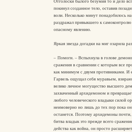
Отголоски былого безумия то и дело вс
покинул созданное тело, оставив позад
воли. Несколько минут понадобилось н
раздражал привыкшего к самоконтролю
опасному явлению.
Яркая звезда догадки на миг озарила ра
– Помоги. – Вспыхнула в голове демоно
сражения в сравнении с которым все пр
как минимум с двумя противниками. И е
Гарвель ощущал себя муравьем, взирающ
велико личное могущество высшего демо
захваченный архидемоном и превращает 
любого человеческого владыки силой о
неимоверно но лишь до тех пор пока он
останется. Поэтому архидемоны почти,
битва владык это прежде всего сражени
действа как война, он просто расширяе