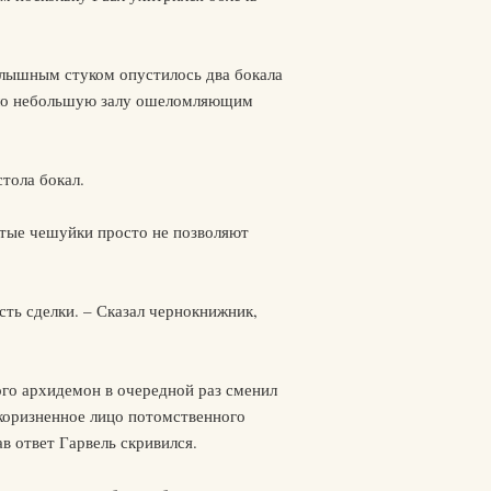
 слышным стуком опустилось два бокала
нило небольшую залу ошеломляющим
тола бокал.
лстые чешуйки просто не позволяют
сть сделки. – Сказал чернокнижник,
того архидемон в очередной раз сменил
укоризненное лицо потомственного
в ответ Гарвель скривился.