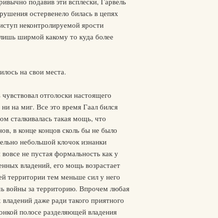
ривычно подавив эти всплески, Гарвель
зрушения остервенело билась в цепях
риступ неконтролируемой ярости
лишь ширмой какому то куда более
илось на свои места.
ь чувствовал отголоски настоящего
ни на миг. Все это время Гаал бился
ом сталкивалась такая мощь, что
в, в конце концов сколь бы не было
тельно небольшой клочок изнанки
 вовсе не пустая формальность как у
енных владений, его мощь возрастает
оей территории тем меньше сил у него
шь войны за территорию. Впрочем любая
х владений даже ради такого приятного
тонкой полосе разделяющей владения