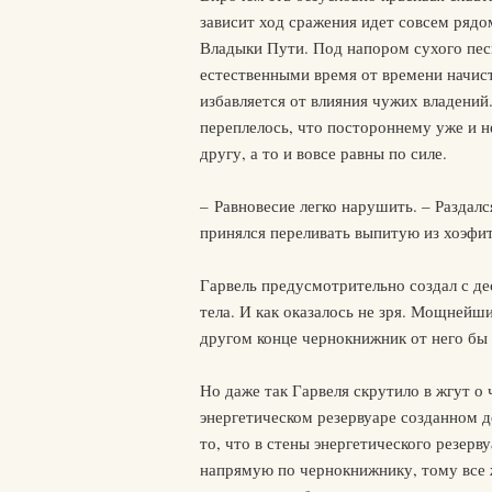
зависит ход сражения идет совсем рядо
Владыки Пути. Под напором сухого пес
естественными время от времени начис
избавляется от влияния чужих владений
переплелось, что постороннему уже и н
другу, а то и вовсе равны по силе.
– Равновесие легко нарушить. – Раздал
принялся переливать выпитую из хоэфит
Гарвель предусмотрительно создал с д
тела. И как оказалось не зря. Мощнейш
другом конце чернокнижник от него бы 
Но даже так Гарвеля скрутило в жгут о
энергетическом резервуаре созданном д
то, что в стены энергетического резерв
напрямую по чернокнижнику, тому все ж