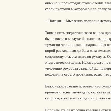
обычно и происходит столкновение влад
серой пустоши в которой он по праву з
– Покажи. – Мысленно попросил демонол
Тонкая нить энергетического канала пр
бы не висел в воздухе бесплотным при
туман ни что иное как испарившийся от
порой раскаленная до бела лава омывае
соприкоснулись эта идиллия рухнула. О
энергетических щупа. Искать долго не 
увлеченно орудовал стальной же на пер
походил на своего противник разве чт
Белоснежное лезвие источало настолько 
прочертил идеальную дугу, скрежетнуло
стороны, в тех местах где они упали вз
Впрочем эта безусловно красивая схват