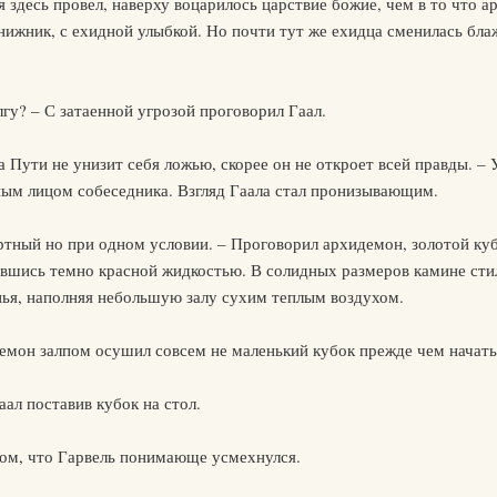
 я здесь провел, наверху воцарилось царствие божие, чем в то что
нижник, с ехидной улыбкой. Но почти тут же ехидца сменилась бла
 лгу? – С затаенной угрозой проговорил Гаал.
а Пути не унизит себя ложью, скорее он не откроет всей правды. –
ым лицом собеседника. Взгляд Гаала стал пронизывающим.
ертный но при одном условии. – Проговорил архидемон, золотой 
нившись темно красной жидкостью. В солидных размеров камине ст
нья, наполняя небольшую залу сухим теплым воздухом.
емон залпом осушил совсем не маленький кубок прежде чем начать
ал поставив кубок на стол.
ом, что Гарвель понимающе усмехнулся.