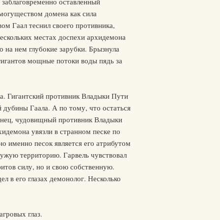
д заблаговременно оставленный
 могуществом домена как сила
вом Гаал теснил своего противника,
 нескольких местах доспехи архидемона
о на нем глубокие зарубки. Брызнула
гигантов мощные потоки воды пядь за
ла. Гигантский противник Владыки Пути
й дубины Гаала. А по тому, что остаться
конец, чудовищный противник Владыки
хидемона увязли в странном песке по
но именно песок является его атрибутом
 чужую территорию. Гарвель чувствовал
итов силу, но и свою собственную.
ел в его глазах демонолог. Несколько
гровых глаз.