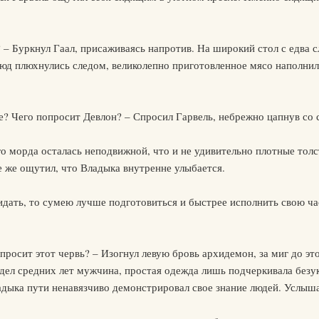
к? – Буркнул Гаал, присаживаясь напротив. На широкий стол с едва
люд плюхнулись следом, великолепно приготовленное мясо напол
е? Чего попросит Девлон? – Спросил Гарвель, небрежно цапнув со с
его морда осталась неподвижной, что и не удивительно плотные то
е же ощутил, что Владыка внутренне улыбается.
жидать, то сумею лучше подготовиться и быстрее исполнить свою ча
опросит этот червь? – Изогнул левую бровь архидемон, за миг до э
идел средних лет мужчина, простая одежда лишь подчеркивала без
адыка пути ненавязчиво демонстрировал свое знание людей. Услыша