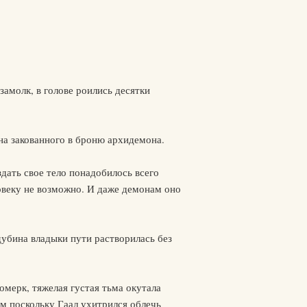
амолк, в голове роились десятки
 на закованного в броню архидемона.
здать свое тело понадобилось всего
ловеку не возможно. И даже демонам оно
дубина владыки пути растворилась без
омерк, тяжелая густая тьма окутала
м поскольку Гаал ухитрился облечь