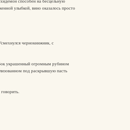
 архидемон способен на бесцельную
женной улыбкой, вино оказалось просто
 Усмехнулся чернокнижник, с
кубок украшенный огромным рубином
илизованном под раскрывшую пасть
 говорить.