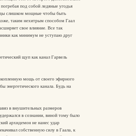
 погребая под собой ледяные угодья
воды слишком мощные чтобы быть
охоже, таким нехитрым способом Гаал
асширяет свое влияние. Все так
ивники как минимум не уступаю друг
гетический щуп как канал Гарвель
акопленную мощь от своего эфирного
бы энергетического канала. Будь на
завяз в внушительных размеров
 удержался в сознании, виной тому было
ский архидемон не нанес удар
екачивал собственную силу в Гаала, к