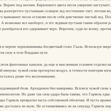
м. Вернее под ногами. Бирюзового цвета песок уверенно наступает,
ка разогретого пустынным солнцем лед постепенно тает, потоки 
то вымывают песок оставляя после себя девственно чистый лед. П
. А возможно все наоборот, и это ледяная пустыня таким образом р
е разобраться кто одерживает верх. Впрочем, судя по всему, прот
ся в черепе чернокнижника бесцветный голос Гаала. Используя энер
ов силу в тело Владыки пути.
есяток фантомных каналов, да еще и мысленным усилием отделил н
ий импульс чужой силы прочертил воздух, в точности повторяя изги
осталось разве что воспоминание.
 чудовищной боли. Архидемон бил наверняка. Всплеск чужой силы 
емонологом. Но даже так сила удара была такова, что Гарвель едва
уара Гарвель превратил часть собственной оболочки. И пусть враже
е досталась не мало. Не останавливаясь не на секунду Гарвель пер