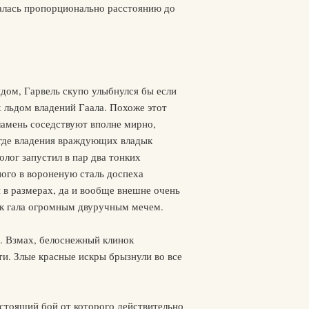
жалась пропорционально расстоянию до
ядом, Гарвель скупо улыбнулся бы если
 льдом владений Гаала. Похоже этот
ламень соседствуют вполне мирно,
 где владения враждующих владык
лог запустил в пар два тонких
ного в вороненую сталь доспеха
 в размерах, да и вообще внешне очень
ик гала огромным двуручным мечем.
п. Взмах, белоснежный клинок
и. Злые красные искры брызнули во все
астоящий бой от которого действительно