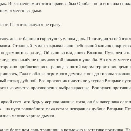
ык. Исключением из этого правила был Оробас, но и его сила сни
анимал место владыки.
ог, Гаал откликнулся не сразу.
отянулась от башни в скрытую туманом даль. Проследив за ней взгл
зраком. Странный туман закрывал лишь небольшой клочок покрытых
 подземного жара лед. Обычно во владениях Владыки Пути лед и п
т ледяную глыбу не причиняя той никакого ущерба. Но в том месте
сторожно приблизившись границе занятой паром территории демоно
пришлось, Гаал в облике огромного демона с ног до головы закован
вый взгляд дубиной. Его противник ничуть не уступал Владыке пути
о латы из чувства противоречия выбрал красные. Вооружен противн
яркий свет, что будь у чернокнижника глаза, он бы наверняка осле
 – на пути волшебного меча встала невзрачная дубина Владыки Пут
вились мелкие черные дымки.
ка не более чем дань традиции, а возможно и эстетике поединка. Н