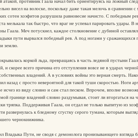
й атакой, противник Гаала начал бить ориентируясь на ложный сле
льно висел на волоске, поскольку даже такая мелочь в сравнении с
ьких сотен хоэфитов разрушила равновесие начисто. С победным ре
ста мелькала так быстро, что враг не успевал парировать удары. В
ы Гаала. Меч потускнел, каждое столкновение с дубиной оставлял
Владыки пути вырвался победный рев. А под ногами у сражающихся 
и землю.
крывалась коркой льда, превращаясь в часть ледяной пустыни Гаа
й, и скорее всего причина его отступления вовсе не в ударах черно
собственных владений. А в условиях войны это верная смерть. На
чил назад с просто невероятной для такой туши скоростью. Ноги ар
е исчез из виду словно и сам стал песком. Впрочем, вполне возмож
самой границе владений словно раздумывая, стоит ли вторгаться на
ки тряпка. Поддерживая Гаала, он отдал не только выпитую из хоэф
ти развернулась к бледному сгустку серого тумана, которым выгляд
вшего чернокнижника.
л Владыка Пути, не сводя с демонолога пронизывающего взгляда ба