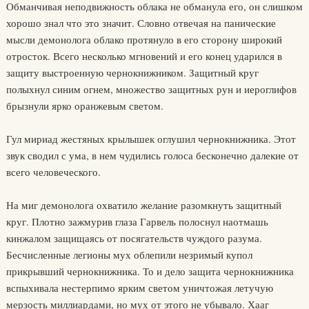
Обманчивая неподвижность облака не обманула его, он слишком
хорошо знал что это значит. Словно отвечая на панические
мысли демонолога облако протянуло в его сторону широкий
отросток. Всего несколько мгновений и его конец ударился в
защиту выстроенную чернокнижником. Защитный круг
полыхнул синим огнем, множество защитных рун и иероглифов
брызнули ярко оранжевым светом.
Гул мириад жестяных крылышек оглушил чернокнижника. Этот
звук сводил с ума, в нем чудились голоса бесконечно далекие от
всего человеческого.
На миг демонолога охватило желание разомкнуть защитный
круг. Плотно зажмурив глаза Гарвель полоснул наотмашь
кинжалом защищаясь от посягательств чуждого разума.
Бесчисленные легионы мух облепили незримый купол
прикрывший чернокнижника. То и дело защита чернокнижника
вспыхивала нестерпимо ярким светом уничтожая летучую
мерзость миллиардами, но мух от этого не убывало. Хааг