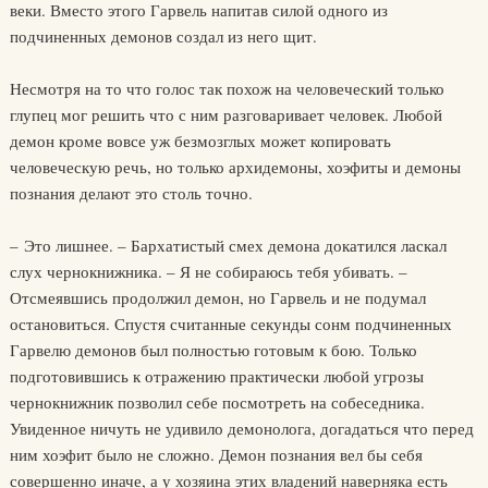
веки. Вместо этого Гарвель напитав силой одного из
подчиненных демонов создал из него щит.
Несмотря на то что голос так похож на человеческий только
глупец мог решить что с ним разговаривает человек. Любой
демон кроме вовсе уж безмозглых может копировать
человеческую речь, но только архидемоны, хоэфиты и демоны
познания делают это столь точно.
– Это лишнее. – Бархатистый смех демона докатился ласкал
слух чернокнижника. – Я не собираюсь тебя убивать. –
Отсмеявшись продолжил демон, но Гарвель и не подумал
остановиться. Спустя считанные секунды сонм подчиненных
Гарвелю демонов был полностью готовым к бою. Только
подготовившись к отражению практически любой угрозы
чернокнижник позволил себе посмотреть на собеседника.
Увиденное ничуть не удивило демонолога, догадаться что перед
ним хоэфит было не сложно. Демон познания вел бы себя
совершенно иначе, а у хозяина этих владений наверняка есть