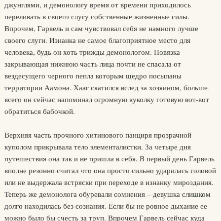
джунглями, и демонологу время от времени приходилось
переливать в своего слугу собственные жизненные силы.
Впрочем, Гарвель и сам чувствовал себя не намного лучше
своего слуги. Изнанка не самое благоприятное место для
человека, будь он хоть трижды демонологом. Повязка
закрывающая нижнюю часть лица почти не спасала от
вездесущего черного пепла которым щедро посыпаны
территории Аамона. Хааг скатился вслед за хозяином, больше
всего он сейчас напоминал огромную куколку готовую вот-вот
обратиться бабочкой.
Верхняя часть прочного хитинового панциря прозрачной
куполом прикрывала тело элементалистки. За четыре дня
путешествия она так и не пришла в себя. В первый день Гарвель
вполне резонно считал что она просто сильно ударилась головой
или не выдержала встряски при переходе в изнанку мироздания.
Теперь же демонолога обуревали сомнения – девушка слишком
долго находилась без сознания. Если бы не ровное дыхание ее
можно было бы счесть за труп. Впрочем Гарвель сейчас куда