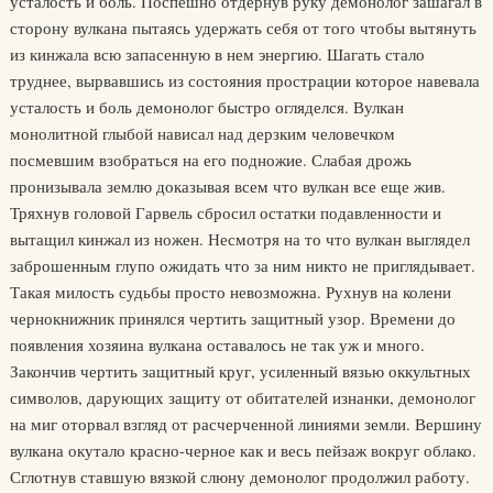
усталость и боль. Поспешно отдернув руку демонолог зашагал в
сторону вулкана пытаясь удержать себя от того чтобы вытянуть
из кинжала всю запасенную в нем энергию. Шагать стало
труднее, вырвавшись из состояния прострации которое навевала
усталость и боль демонолог быстро огляделся. Вулкан
монолитной глыбой нависал над дерзким человечком
посмевшим взобраться на его подножие. Слабая дрожь
пронизывала землю доказывая всем что вулкан все еще жив.
Тряхнув головой Гарвель сбросил остатки подавленности и
вытащил кинжал из ножен. Несмотря на то что вулкан выглядел
заброшенным глупо ожидать что за ним никто не приглядывает.
Такая милость судьбы просто невозможна. Рухнув на колени
чернокнижник принялся чертить защитный узор. Времени до
появления хозяина вулкана оставалось не так уж и много.
Закончив чертить защитный круг, усиленный вязью оккультных
символов, дарующих защиту от обитателей изнанки, демонолог
на миг оторвал взгляд от расчерченной линиями земли. Вершину
вулкана окутало красно-черное как и весь пейзаж вокруг облако.
Сглотнув ставшую вязкой слюну демонолог продолжил работу.