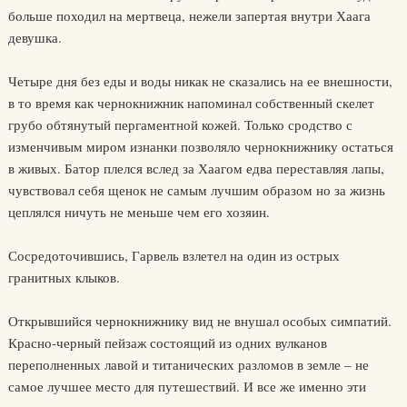
больше походил на мертвеца, нежели запертая внутри Хаага
девушка.
Четыре дня без еды и воды никак не сказались на ее внешности,
в то время как чернокнижник напоминал собственный скелет
грубо обтянутый пергаментной кожей. Только сродство с
изменчивым миром изнанки позволяло чернокнижнику остаться
в живых. Батор плелся вслед за Хаагом едва переставляя лапы,
чувствовал себя щенок не самым лучшим образом но за жизнь
цеплялся ничуть не меньше чем его хозяин.
Сосредоточившись, Гарвель взлетел на один из острых
гранитных клыков.
Открывшийся чернокнижнику вид не внушал особых симпатий.
Красно-черный пейзаж состоящий из одних вулканов
переполненных лавой и титанических разломов в земле – не
самое лучшее место для путешествий. И все же именно эти