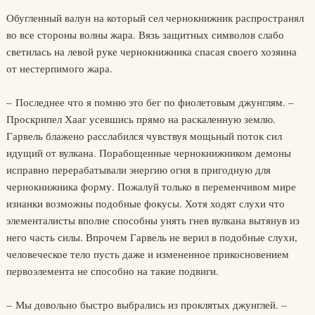
Обугленный валун на который сел чернокнижник распространял
во все стороны волны жара. Вязь защитных символов слабо
светилась на левой руке чернокнижника спасая своего хозяина
от нестерпимого жара.
– Последнее что я помню это бег по фиолетовым джунглям. –
Проскрипел Хааг усевшись прямо на раскаленную землю.
Гарвель блажено расслабился чувствуя мощьный поток сил
идущий от вулкана. Порабощенные чернокнижником демоны
исправно перерабатывали энергию огня в пригодную для
чернокнижника форму. Пожалуй только в переменчивом мире
изнанки возможны подобные фокусы. Хотя ходят слухи что
элементалисты вполне способны унять гнев вулкана вытянув из
него часть силы. Впрочем Гарвель не верил в подобные слухи,
человеческое тело пусть даже и измененное прикосновением
первоэлемента не способно на такие подвиги.
– Мы довольно быстро выбрались из проклятых джунглей. –