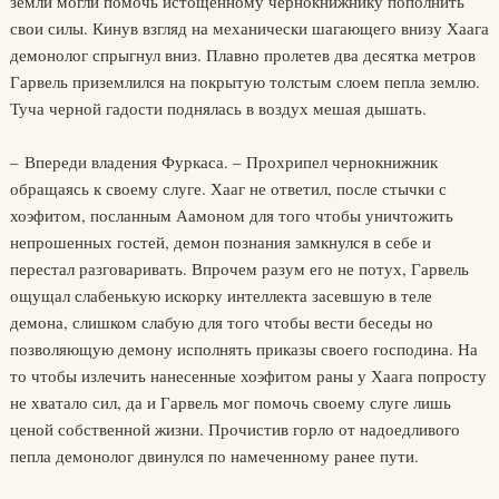
земли могли помочь истощенному чернокнижнику пополнить
свои силы. Кинув взгляд на механически шагающего внизу Хаага
демонолог спрыгнул вниз. Плавно пролетев два десятка метров
Гарвель приземлился на покрытую толстым слоем пепла землю.
Туча черной гадости поднялась в воздух мешая дышать.
– Впереди владения Фуркаса. – Прохрипел чернокнижник
обращаясь к своему слуге. Хааг не ответил, после стычки с
хоэфитом, посланным Аамоном для того чтобы уничтожить
непрошенных гостей, демон познания замкнулся в себе и
перестал разговаривать. Впрочем разум его не потух, Гарвель
ощущал слабенькую искорку интеллекта засевшую в теле
демона, слишком слабую для того чтобы вести беседы но
позволяющую демону исполнять приказы своего господина. На
то чтобы излечить нанесенные хоэфитом раны у Хаага попросту
не хватало сил, да и Гарвель мог помочь своему слуге лишь
ценой собственной жизни. Прочистив горло от надоедливого
пепла демонолог двинулся по намеченному ранее пути.