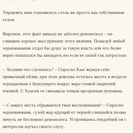
Управлять ими становилось столь же просто как собственным
телом.
Впрочем, этот факт нимало не заботил демонолога – он
слишком хорошо знал причину этого явления. Пожалуй любой
чернокнижник отдал бы душу за такую власть или что более
верно попытался бы завладеть ею если не силой так хитростью.
– Хоззяин что случилось? – Спросил Хааг вернув себе
привычный облик, при этом девушка осталась висеть в воздухе
огражденная о бушующего вокруг жара тонкой защитной
пленкой. С Хаагом ее связывала тонкая прозрачная пуповина.
– С какого места обрываются твои воспоминания? – Спросил
чернокнижник, сухой жар идущий от черной спекшейся почвы
ничуть не беспокоил демонолога. Устроившись поудобней он с
интересом изучал своего слугу.