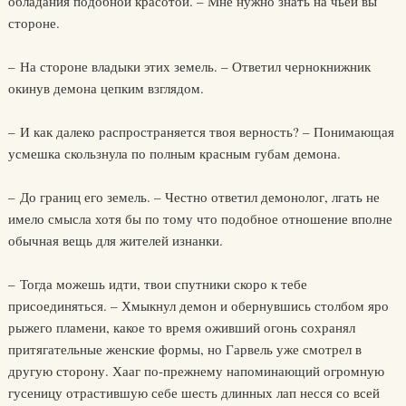
обладания подобной красотой. – Мне нужно знать на чьей вы
стороне.
– На стороне владыки этих земель. – Ответил чернокнижник
окинув демона цепким взглядом.
– И как далеко распространяется твоя верность? – Понимающая
усмешка скользнула по полным красным губам демона.
– До границ его земель. – Честно ответил демонолог, лгать не
имело смысла хотя бы по тому что подобное отношение вполне
обычная вещь для жителей изнанки.
– Тогда можешь идти, твои спутники скоро к тебе
присоединяться. – Хмыкнул демон и обернувшись столбом яро
рыжего пламени, какое то время оживший огонь сохранял
притягательные женские формы, но Гарвель уже смотрел в
другую сторону. Хааг по-прежнему напоминающий огромную
гусеницу отрастившую себе шесть длинных лап несся со всей