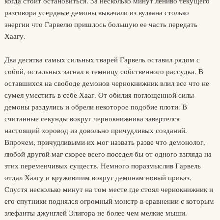
когда стоит остановиться. За несколько минут лениво текущего
разговора усердные демоны выкачали из вулкана столько
энергии что Гарвелю пришлось большую ее часть передать
Хаагу.
Два десятка самых сильных тварей Гарвель оставил рядом с
собой, остальных загнал в темницу собственного рассудка. В
оставшихся на свободе демонов чернокнижник влил все что не
сумел уместить в себе Хааг. От обилия поглощенной силы
демоны раздулись и обрели некоторое подобие плоти. В
считанные секунды вокруг чернокнижника завертелся
настоящий хоровод из довольно причудливых созданий.
Впрочем, причудливыми их мог назвать разве что демонолог,
любой другой маг скорее всего поседел бы от одного взгляда на
этих переменчивых существ. Немного поразмыслив Гарвель
отдал Хаагу и кружившим вокруг демонам новый приказ.
Спустя несколько минут на том месте где стоял чернокнижник и
его спутники поднялся огромный монстр в сравнении с которым
элефанты джунглей Элигора не более чем мелкие мыши.