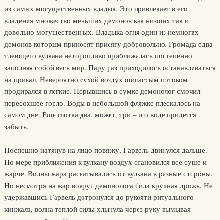
из самых могущественных владык. Это привлекает в его
владения множество меньших демонов как низших так и
довольно могущественных. Владыка огня один из немногих
демонов которым приносят присягу добровольно. Громада едва
тлеющего вулкана неторопливо приближалась постепенно
заполняя собой весь мир. Пару раз приходилось останавливаться
на привал. Невероятно сухой воздух шипастым потоком
продирался в легкие. Порывшись в сумке демонолог смочил
пересохшее горло. Воды в небольшой фляжке плескалось на
самом дне. Еще глотка два, может, три – и о воде придется
забыть.
Поспешно натянув на лицо повязку, Гарвель двинулся дальше.
По мере приближения к вулкану воздух становился все суше и
жарче. Волны жара раскатывались от вулкана в разные стороны.
Но несмотря на жар вокруг демонолога била крупная дрожь. Не
удержавшись Гарвель дотронулся до рукояти ритуального
кинжала, волна теплой силы хлынула через руку вымывая