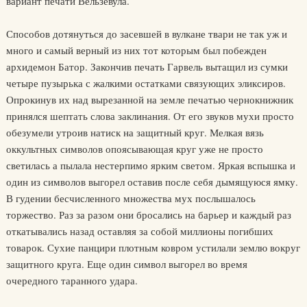
вариант печати Вельзевула.
Способов дотянуться до засевшей в вулкане твари не так уж и
много и самый верный из них тот которым был побежден
архидемон Батор. Закончив печать Гарвель вытащил из сумки
четыре пузырька с жалкими остатками связующих эликсиров.
Опрокинув их над вырезанной на земле печатью чернокнижник
принялся шептать слова заклинания. От его звуков мухи просто
обезумели утроив натиск на защитный круг. Мелкая вязь
оккультных символов опоясывающая круг уже не просто
светилась а пылала нестерпимо ярким светом. Яркая вспышка и
один из символов выгорел оставив после себя дымящуюся ямку.
В гудении бесчисленного множества мух послышалось
торжество. Раз за разом они бросались на барьер и каждый раз
откатывались назад оставляя за собой миллионы погибших
товарок. Сухие панцири плотным ковром устилали землю вокруг
защитного круга. Еще один символ выгорел во время
очередного таранного удара.