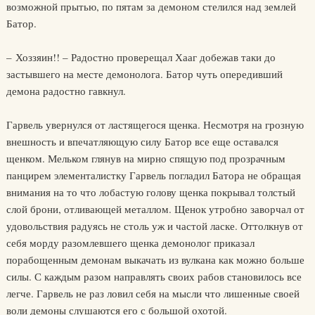
возможной прытью, по пятам за демоном стелился над землей
Батор.
– Хоззяин!! – Радостно проверещал Хааг добежав таки до
застывшего на месте демонолога. Батор чуть опередивший
демона радостно гавкнул.
Гарвель увернулся от ластящегося щенка. Несмотря на грозную
внешность и впечатляющую силу Батор все еще оставался
щенком. Мельком глянув на мирно спящую под прозрачным
панцирем элементалистку Гарвель погладил Батора не обращая
внимания на то что лобастую голову щенка покрывал толстый
слой брони, отливающей металлом. Щенок утробно заворчал от
удовольствия радуясь не столь уж и частой ласке. Оттолкнув от
себя морду разомлевшего щенка демонолог приказал
порабощенным демонам выкачать из вулкана как можно больше
силы. С каждым разом направлять своих рабов становилось все
легче. Гарвель не раз ловил себя на мысли что лишенные своей
воли демоны слушаются его с большой охотой.