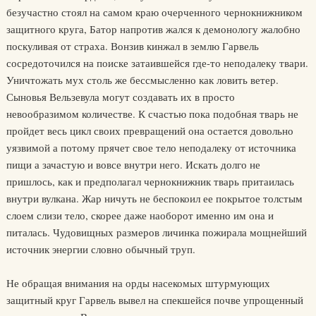
безучастно стоял на самом краю очерченного чернокнижником
защитного круга, Батор напротив жался к демонологу жалобно
поскуливая от страха. Вонзив кинжал в землю Гарвель
сосредоточился на поиске затаившейся где-то неподалеку твари.
Уничтожать мух столь же бессмысленно как ловить ветер.
Сыновья Вельзевула могут создавать их в просто
невообразимом количестве. К счастью пока подобная тварь не
пройдет весь цикл своих превращений она остается довольно
уязвимой а потому прячет свое тело неподалеку от источника
пищи а зачастую и вовсе внутри него. Искать долго не
пришлось, как и предполагал чернокнижник тварь притаилась
внутри вулкана. Жар ничуть не беспокоил ее покрытое толстым
слоем слизи тело, скорее даже наоборот именно им она и
питалась. Чудовищных размеров личинка пожирала мощнейший
источник энергии словно обычный труп.
Не обращая внимания на орды насекомых штурмующих
защитный круг Гарвель вывел на спекшейся почве упрощенный