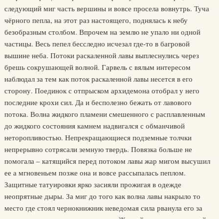
следующий миг часть вершины и вовсе просела вовнутрь. Туча
чёрного пепла, на этот раз настоящего, поднялась к небу
безобразным столбом. Впрочем на землю не упало ни одной
частицы. Весь пепел бесследно исчезал где-то в багровой
вышине неба. Потоки раскаленной лавы выплеснулись через
брешь сокрушающей волной. Гарвель с вялым интересом
наблюдал за тем как поток раскаленной лавы несется в его
сторону. Поединок с отпрыском архидемона отобрал у него
последние крохи сил. Да и бесполезно бежать от лавового
потока. Волна жидкого пламени смешенного с расплавленным
до жидкого состояния камнем надвигался с обманчивой
неторопливостью. Непрекращающиеся подземные толчки
непрерывно сотрясали земную твердь. Повязка больше не
помогала – катящийся перед потоком лавы жар мигом высушил
ее а мгновеньем позже она и вовсе рассыпалась пеплом.
Защитные татуировки ярко засияли прожигая в одежде
неопрятные дыры. За миг до того как волна лавы накрыло то
место где стоял чернокнижник неведомая сила рванула его за