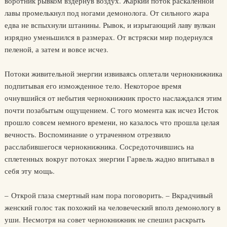
воротник рывком вздернув воздух. Жаркий поток раскаленной
лавы промелькнул под ногами демонолога. От сильного жара
едва не вспыхнули штанины. Рывок, и изрыгающий лаву вулкан
изрядно уменьшился в размерах. От встряски мир подернулся
пеленой, а затем и вовсе исчез.
Потоки живительной энергии извиваясь оплетали чернокнижника
подпитывая его изможденное тело. Некоторое время
очнувшийся от небытия чернокнижник просто наслаждался этим
почти позабытым ощущением. С того момента как исчез Исток
прошло совсем немного времени, но казалось что прошла целая
вечность. Воспоминание о утраченном отрезвило
расслабившегося чернокнижника. Сосредоточившись на
сплетенных вокруг потоках энергии Гарвель жадно впитывал в
себя эту мощь.
– Открой глаза смертный нам пора поговорить. – Вкрадчивый
женский голос так похожий на человеческий вполз демонологу в
уши. Несмотря на совет чернокнижник не спешил раскрыть