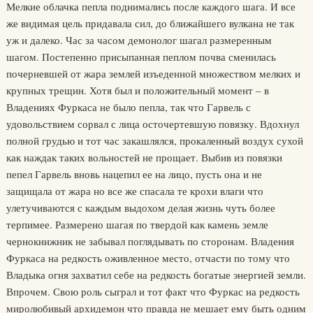
Мелкие облачка пепла поднимались после каждого шага. И все
же видимая цель придавала сил, до ближайшего вулкана не так
уж и далеко. Час за часом демонолог шагал размеренным
шагом. Постепенно присыпанная пеплом почва сменилась
почерневшей от жара землей изъеденной множеством мелких и
крупных трещин. Хотя был и положительный момент – в
Владениях Фуркаса не было пепла, так что Гарвель с
удовольствием сорвал с лица осточертевшую повязку. Вдохнул
полной грудью и тот час закашлялся, прокаленный воздух сухой
как наждак таких вольностей не прощает. Выбив из повязки
пепел Гарвель вновь нацепил ее на лицо, пусть она и не
защищала от жара но все же спасала те крохи влаги что
улетучиваются с каждым выдохом делая жизнь чуть более
терпимее. Размерено шагая по твердой как камень земле
чернокнижник не забывал поглядывать по сторонам. Владения
Фуркаса на редкость оживленное место, отчасти по тому что
Владыка огня захватил себе на редкость богатые энергией земли.
Впрочем. Свою роль сыграл и тот факт что Фуркас на редкость
миролюбивый архидемон что правда не мешает ему быть одним