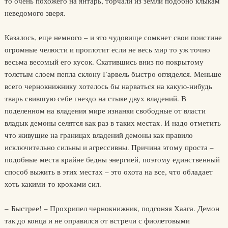
то очень похожего на янтарь, торчали из земли подобно клыкам
неведомого зверя.
Казалось, еще немного – и это чудовище сомкнет свои поистине
огромные челюсти и проглотит если не весь мир то уж точно
весьма весомый его кусок. Скатившись вниз по покрытому
толстым слоем пепла склону Гарвель быстро огляделся. Меньше
всего чернокнижнику хотелось бы нарваться на какую-нибудь
тварь свившую себе гнездо на стыке двух владений. В
поделенном на владения мире изнанки свободные от власти
владык демоны селятся как раз в таких местах. И надо отметить
что живущие на границах владений демоны как правило
исключительно сильны и агрессивны. Причина этому проста –
подобные места крайне бедны энергией, поэтому единственный
способ выжить в этих местах – это охота на все, что обладает
хоть какими-то крохами сил.
– Быстрее! – Прохрипел чернокнижник, подгоняя Хаага. Демон
так до конца и не оправился от встречи с фиолетовыми