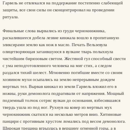
Гарвель не отвлекался на поддержание постепенно слабеющей
защиты, все свои силы он сконцентрировал на проведении
ритуала.
Финальные слова вырвались из груди чернокнижника,
раскалившееся добела лезвие кинжала вошло в пропитанную
эликсирами землю как нож в масло. Печать Вельзевула
олицетворяющая затаившуюся в вулкане тварь полыхнула
чистейшим бирюзовым светом. Жестяной гул способный свести
с ума неподготовленного человека на миг стих, а следом
раздался тихий шелест. Мгновенно погибшие вместе со своим
хозяином мухи осыпались на землю непрерывным дождем
мертвых тел. Вырвав кинжал из земли Гарвель вложил его в
ножны, руки демонолога подрагивали от напряжения. Мощный
подземный толчок сотряс вулкан до основания, взбесившаяся
твердь ушла из под ног. Рухнув на ковер из мертвых мух
чернокнижник скатился на несколько метров вниз. Хитиновые
панцири с противным хрустом ломались под весом демонолога.
Широкая трещина вгрызлась в вершину огненной горы, а в