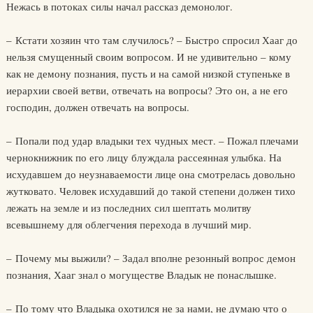
Нежась в потоках силы начал рассказ демонолог.
– Кстати хозяин что там случилось? – Быстро спросил Хааг до
нельзя смущенный своим вопросом. И не удивительно – кому
как не демону познания, пусть и на самой низкой ступеньке в
иерархии своей ветви, отвечать на вопросы? Это он, а не его
господин, должен отвечать на вопросы.
– Попали под удар владыки тех чудных мест. – Пожал плечами
чернокнижник по его лицу блуждала рассеянная улыбка. На
исхудавшем до неузнаваемости лице она смотрелась довольно
жутковато. Человек исхудавший до такой степени должен тихо
лежать на земле и из последних сил шептать молитву
всевышнему для облегчения перехода в лучший мир.
– Почему мы выжили? – Задал вполне резонный вопрос демон
познания, Хааг знал о могуществе Владык не понаслышке.
– По тому что Владыка охотился не за нами, не думаю что о