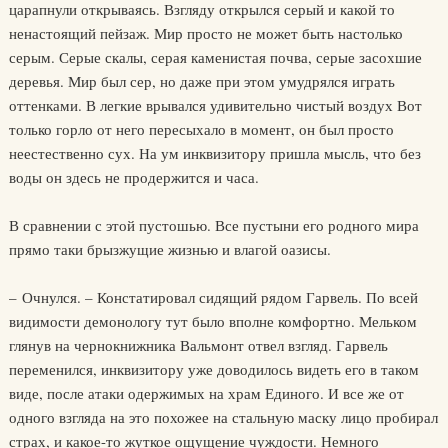
царапнули открываясь. Взгляду открылся серый и какой то
ненастоящий пейзаж. Мир просто не может быть настолько
серым. Серые скалы, серая каменистая почва, серые засохшие
деревья. Мир был сер, но даже при этом умудрялся играть
оттенками. В легкие врывался удивительно чистый воздух Вот
только горло от него пересыхало в момент, он был просто
неестественно сух. На ум инквизитору пришла мысль, что без
воды он здесь не продержится и часа.
В сравнении с этой пустошью. Все пустыни его родного мира
прямо таки брызжущие жизнью и влагой оазисы.
– Очнулся. – Констатировал сидящий рядом Гарвель. По всей
видимости демонологу тут было вполне комфортно. Мельком
глянув на чернокнижника Вальмонт отвел взгляд. Гарвель
переменился, инквизитору уже доводилось видеть его в таком
виде, после атаки одержимых на храм Единого. И все же от
одного взгляда на это похожее на стальную маску лицо пробирал
страх, и какое-то жуткое ощущение чуждости. Немного