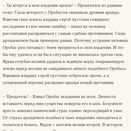
– Ты вторгся в мои владения щенок! – Прокатился по равнине
голос Гаала которого с Оробасом связывала древняя вражда.
Взвесив свои шансы владыка серой пустоши совершил
последнюю в свое жизни ошибку – напал на человека
рассчитывая расправиться с самым слабым противником. Силы
архидемонов были примерно равны. Поэтому устранив человека
Оробас рассчитывал с боем прорваться в свои владения. И это
бы ему удалось если бы в ситуацию не вмешалась третья сила.
Яркая голубая молния ударила в ледяную корку покрывающую
землю перед ногами не ожидавшего ничего подобного Оробаса.
Взрывом владыку серой пустоши отбросило прочь, а в
оплавленной воронке расправил крылья новый противник.
– Предатель! – Взвыл Оробас вскакивая на ноги. Личность
вставшего перед ним существа повергла его в шок. Безумную
ярость заменил панический страх плавно переходящий в ужас.
От страха архидемон позабыл в чьих владениях находиться и
попытался бежать. Рядом с ангелом возник второй. В котором