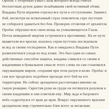
Оробас с оторопью узнал Гаала которого всегда считал
бесплотным духом давно позабывшим свой истинный облик.
Владыка Пути играючи отрезал все пути к отступлению. Закипел
бой, несмотря на испытанный страх повелитель серо пустоши
не собирался здаваться без боя. Проворно отскочив от архангела
Оробас обрушил всю свою мощь на ухмыляющегося Гаала.
Поток невидимой энергии устремился к противнику. На ее пути
выцветали все краски, казалось серая пустошь последовала
вслед за своим господином. Как и ожидалось Владыка Пути
развоплотился уходя из под атаки. Это был один из самых
действенных способов защиты, владыка сливался со своим и
владениями в буквальном смысле этого слова он сам становился
окружающим миром, сохраняя при этом разум и волю. Оробас и
сам мог проделать подобное проходи этот бой на его
территории. Но сейчас архидемон рассчитывал именно на
такую реакцию. Скрестив руки на груди он потянулся разумом к
своим владениям и они ответили ему. Мир льда и багрового
неба содрогнулся от края до края. Вокруг окруженного врагами
архидемона мир стремительно блек всего за несколько