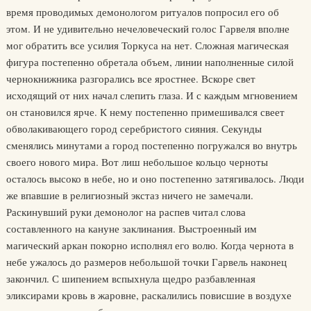
время проводимых демонологом ритуалов попросил его об
этом. И не удивительно нечеловеческий голос Гарвеля вполне
мог обратить все усилия Торкуса на нет. Сложная магическая
фигура постепенно обретала объем, линии наполненные силой
чернокнижника разгорались все яростнее. Вскоре свет
исходящий от них начал слепить глаза. И с каждым мгновением
он становился ярче. К нему постепенно примешивался свеет
обволакивающего город серебристого сияния. Секунды
сменялись минутами а город постепенно погружался во внутрь
своего нового мира. Вот лиш небольшое кольцо черноты
осталось высоко в небе, но и оно постепенно затягивалось. Люди
же впавшие в религиозный экстаз ничего не замечали.
Раскинувший руки демонолог на распев читал слова
составленного на кануне заклинания. Выстроенный им
магический аркан покорно исполнял его волю. Когда чернота в
небе ужалось до размеров небольшой точки Гарвель наконец
закончил. С шипением вспыхнула щедро разбавленная
эликсирами кровь в жаровне, раскалились повисшие в воздухе