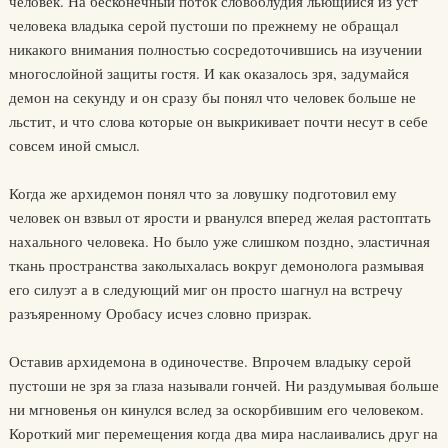
человек. На бесконечный поток словоблудия льющийся из уст
человека владыка серой пустоши по прежнему не обращал
никакого внимания полностью сосредоточившись на изучении
многослойной защиты гостя. И как оказалось зря, задумайся
демон на секунду и он сразу бы понял что человек больше не
льстит, и что слова которые он выкрикивает почти несут в себе
совсем иной смысл.
Когда же архидемон понял что за ловушку подготовил ему
человек он взвыл от ярости и рванулся вперед желая растоптать
нахального человека. Но было уже слишком поздно, эластичная
ткань пространства заколыхалась вокруг демонолога размывая
его силуэт а в следующий миг он просто шагнул на встречу
разъяренному Оробасу исчез словно призрак.
Оставив архидемона в одиночестве. Впрочем владыку серой
пустоши не зря за глаза называли гончей. Ни раздумывая больше
ни мгновенья он кинулся вслед за оскорбившим его человеком.
Короткий миг перемещения когда два мира наслаивались друг на