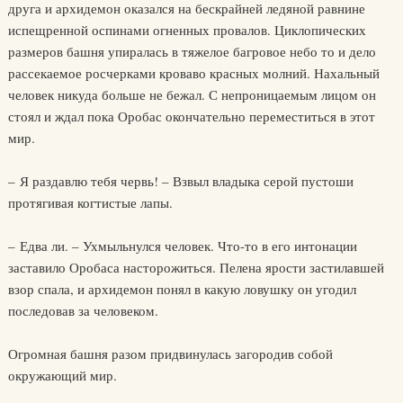
друга и архидемон оказался на бескрайней ледяной равнине
испещренной оспинами огненных провалов. Циклопических
размеров башня упиралась в тяжелое багровое небо то и дело
рассекаемое росчерками кроваво красных молний. Нахальный
человек никуда больше не бежал. С непроницаемым лицом он
стоял и ждал пока Оробас окончательно переместиться в этот
мир.
– Я раздавлю тебя червь! – Взвыл владыка серой пустоши
протягивая когтистые лапы.
– Едва ли. – Ухмыльнулся человек. Что-то в его интонации
заставило Оробаса насторожиться. Пелена ярости застилавшей
взор спала, и архидемон понял в какую ловушку он угодил
последовав за человеком.
Огромная башня разом придвинулась загородив собой
окружающий мир.