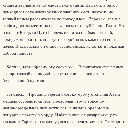
худшем варианте не хотелось даже думать. Цефакиэль Батор
приходился союзником хозяину здешних мест, поэтому на
теплый прием рассчитывать не приходилось. Впрочем, как и в
любом другом месте, за исключением пожалуй башни Гаала. Но
и насчет Владыки Пути Гарвель не питал особых иллюзий,
архидемон просто использует его добиваясь каких то своих
целей. И как только он станет бесполезным, исчезнет и показная
добродушность.
– Хозяин, давай бросим эту сосульку. – В полголоса стенал имп,
его противный скрипучий голос далеко разносился по
безжизненной пустоши.
– Заткнись. – Прошипел демонолог, которому стенания Хаага
мешали сосредоточиться. Проворчав что-то вовсе уж
нечленораздельное имп заткнулся. И дальше брел молча
понурив клыкастую морду. Избавившись от раздражающего
хныканья Гарвелю наконец удалось сосредоточиться. От старого