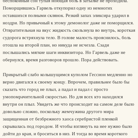
беспокойный сон тупая ноющая боль в затылке не проходила.
Поморщившись Гарвель откупорил одну из немногих
оставшихся полными склянок. Резкий запах эликсира ударил в
ноздри. Но привычный к этому демонолог даже не поморщился.
Отвратительная на вкус жидкость скользнула во внутрь, короткая
судорога встряхнула тело. В голове малость прояснилось, боль
отошла на второй план, но никуда не исчезла. Сзади
послышались мягкие шаги инквизитора. Но Гарвель даже не
обернулся, время разговоров прошло. Пора действовать.
Прикрытый слабо колышущимся куполом Гессион медленно но
верно двигался к своему концу. Впрочем, правильнее было бы
сказать что город не плыл, а падал и падал с просто
умопомрачительной скоростью. Но для всех кто находился
внутри он плыл. Увидеть же что происходит на самом деле было
довольно сложно, поскольку жемчужина другого мира
защищенная от безбрежного хаоса серебристой пленкой
скрывалась под городом. И чтобы взглянуть на нее нужно было
дойти до края, и броситься в низ. И тогда во время короткого