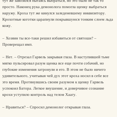
тут же завозился пытаясь выбраться, но это было не так то
просто. Наконец рука демонолога помогла щенку выбраться
наружу. Кроха тут же кинулся заледеневшему инквизитору.
Крохотные коготки царапнули покрывшуюся тонким слоем льда
кожу.
– Хозяин ты все-таки решил избавиться от святоши? –
Проверещал имп.
– Нет. – Отрезал Гарвель закрывая глаза. В наступившей тьме
мягко пульсировал разум щенка все еще почти собачий, но
глубокие изменения затронули и его. В этом не было ничего
удивительного, учитывая чей дух этот кроха носил в себе все
это время. Протянувшись своим разумом к щенку Гарвель
успокоил Батора. Легкое внушение, и доверчивое сознание
крохи уступило контроль над телом Хаагу.
– Нравиться? – Спросил демонолог открывая глаза.