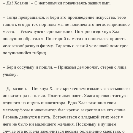
– Да! Хозяин! – С непривычки покачиваясь заявил имп.
– Тогда превращайся, и бери это произведение искусства, тебе
тащить его до тех пор пока мы не покинем это негостеприимное
место. – Усмехнулся чернокнижник. Покорно вздохнув Хааг
послушно обратился. По старой памяти он попытался принять
человекообразную форму. Гарвель с легкой усмешкой осмотрел
получившийся гибрид.
– Бери сосульку и пошли. – Приказал демонолог, стерев с лица
улыбку.
– Да хозяин. – Пискнул Хааг с кряхтением взваливая застывшего
инквизитора на плечи. Пластичная плоть Хаага крепко стиснула
ледяного на ощупь инквизитора. Едва Хааг закончил свои
метаморфозы и инквизитор был крепко закреплен на его спине
Гарвель двинулся в путь. Встречаться с владыкой этих мест у
него не было ни малейшего желания. Поскольку в лучшем
случае эта встреча закончиться весьма болезненно смертью, о