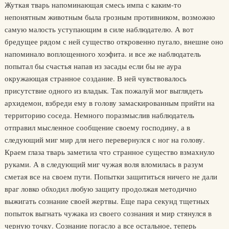
Жуткая тварь напоминающая смесь импа с каким-то
непонятным животным была грозным противником, возможно
самую малость уступающим в силе наблюдателю. А вот
бредущее рядом с ней существо откровенно пугало, внешне оно
напоминало воплощенного хоэфита. и все же наблюдатель
попытал бы счастья напав из засады если бы не аура
окружающая странное создание. В ней чувствовалось
присутствие одного из владык. Так пожалуй мог выглядеть
архидемон, взбреди ему в голову замаскированным прийти на
территорию соседа. Немного поразмыслив наблюдатель
отправил мысленное сообщение своему господину, а в
следующий миг мир для него перевернулся с ног на голову.
Краем глаза тварь заметила что странное существо взмахнуло
руками. А в следующий миг чужая воля вломилась в разум
сметая все на своем пути. Попытки защититься ничего не дали
враг ловко обходил любую защиту продолжая методично
выжигать сознание своей жертвы. Еще пара секунд тщетных
попыток выгнать чужака из своего сознания и мир стянулся в
черную точку. Сознание погасло а все остальное, теперь