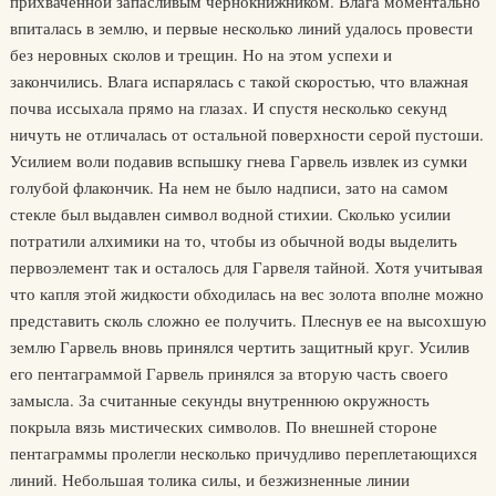
прихваченной запасливым чернокнижником. Влага моментально
впиталась в землю, и первые несколько линий удалось провести
без неровных сколов и трещин. Но на этом успехи и
закончились. Влага испарялась с такой скоростью, что влажная
почва иссыхала прямо на глазах. И спустя несколько секунд
ничуть не отличалась от остальной поверхности серой пустоши.
Усилием воли подавив вспышку гнева Гарвель извлек из сумки
голубой флакончик. На нем не было надписи, зато на самом
стекле был выдавлен символ водной стихии. Сколько усилии
потратили алхимики на то, чтобы из обычной воды выделить
первоэлемент так и осталось для Гарвеля тайной. Хотя учитывая
что капля этой жидкости обходилась на вес золота вполне можно
представить сколь сложно ее получить. Плеснув ее на высохшую
землю Гарвель вновь принялся чертить защитный круг. Усилив
его пентаграммой Гарвель принялся за вторую часть своего
замысла. За считанные секунды внутреннюю окружность
покрыла вязь мистических символов. По внешней стороне
пентаграммы пролегли несколько причудливо переплетающихся
линий. Небольшая толика силы, и безжизненные линии