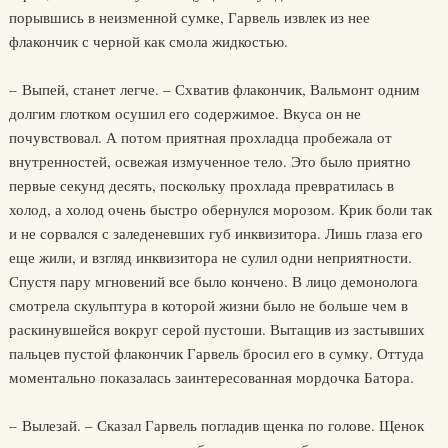
порывшись в неизменной сумке, Гарвель извлек из нее
флакончик с черной как смола жидкостью.
– Выпей, станет легче. – Схватив флакончик, Вальмонт одним
долгим глотком осушил его содержимое. Вкуса он не
почувствовал. А потом приятная прохладца пробежала от
внутренностей, освежая измученное тело. Это было приятно
первые секунд десять, поскольку прохлада превратилась в
холод, а холод очень быстро обернулся морозом. Крик боли так
и не сорвался с заледеневших губ инквизитора. Лишь глаза его
еще жили, и взгляд инквизитора не сулил одни неприятности.
Спустя пару мгновений все было кончено. В лицо демонолога
смотрела скульптура в которой жизни было не больше чем в
раскинувшейся вокруг серой пустоши. Вытащив из застывших
пальцев пустой флакончик Гарвель бросил его в сумку. Оттуда
моментально показалась заинтересованная мордочка Батора.
– Вылезай. – Сказал Гарвель погладив щенка по голове. Щенок