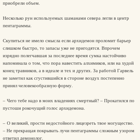
приобрели объем.
Несколько рун используемых шаманами севера легли в центр
пентаграммы.
Скупиться не имело смысла если архидемон проломит барьер
слишком быстро, то запасы уже не пригодятся. Впрочем
изрядно полегчавшая за последнее время сумка настойчиво
напоминала о том, что пора навестить алхимиков, или на худой
конец травников, а в идеале и тех и других. За работой Гарвель
не заметил как сгустившийся в стороне воздух постепенно
принял человекообразную форму.
– Чего тебе надо в моих владениях смертный? – Прокатился по
пустоши рокочущий голос архидемона.
– О великий, прости недостойного лицезреть твое могущество.
– Не прекращая покрывать лучи пентаграммы сложным узором
ответил демонолог.