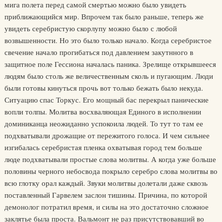
мига полета перед самой смертью можно было увидеть
приближающийся мир. Впрочем так было раньше, теперь же
увидеть серебристую скорлупу можно было с любой
возвышенности. Но это было только начало. Когда серебристое
свечение начало прогибаться под давлением закутнного в
защитное поле Гессиона началась паника. Зрелище открывшееся
людям было столь же величественным сколь и пугающим. Люди
были готовы кинуться прочь вот только бежать было некуда.
Ситуацию спас Торкус. Его мощный бас перекрыл панические
вопли толпы. Молитва восхваляющая Единого в исполнении
доминиканца неожиданно успокоила людей. То тут то там ее
подхватывали дрожащие от пережитого голоса. И чем сильнее
изгибалась серебристая пленка охватывая город тем больше
люде подхватывали простые слова молитвы. А когда уже больше
половины черного небосвода покрыло серебро слова молитвы во
всю глотку орал каждый. Звуки молитвы долетали даже сквозь
поставленный Гарвелем заслон тишины. Причина, по которой
демонолог потратил время, и силы на это достаточно сложное
заклятье была проста. Вальмонт не раз присутствовавший во