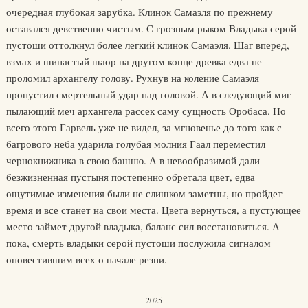
очередная глубокая зарубка. Клинок Самаэля по прежнему
оставался девственно чистым. С грозным рыком Владыка серой
пустоши оттолкнул более легкий клинок Самаэля. Шаг вперед,
взмах и шипастый шаор на другом конце древка едва не
проломил архангелу голову. Рухнув на коление Самаэля
пропустил смертельный удар над головой. А в следующий миг
пылающий меч архангела рассек саму сущность Оробаса. Но
всего этого Гарвель уже не видел, за мгновенье до того как с
багрового неба ударила голубая молния Гаал переместил
чернокнижника в свою башню. А в невообразимой дали
безжизненная пустыня постепенно обретала цвет, едва
ощутимые изменения были не слишком заметны, но пройдет
время и все станет на свои места. Цвета вернуться, а пустующее
место займет другой владыка, баланс сил восстановиться. А
пока, смерть владыки серой пустоши послужила сигналом
оповестившим всех о начале резни.
2025