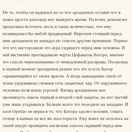
Не то, чтобы он надеялся на то что архидемон оставит его в
покое просто разговор мог выиграть время. Поэтому демонолог
продолжал источать лесть в таких количествах, что ему
позавидовал бы любой придворный. Впрочем стоящий перед
ним архидемон не нападал по совсем другим причинам. Первое
что его насторожило это аура сидящего перед ним человека. В
ней явственно проглядывали черты Цефакиэль Батора, именно
это спасло чернокнижника от немедленной расправы. Поскольку
в первый момент архидемон решил что это и есть Батор
скрывающийся от своих врагов. А когда наваждение спало от
атаки удерживала сложная сеть защитных чар. От окружившего
человека поля веяло угрозой. Взгляд архидемона мог
проникнуть сквозь первый и второй слой защиты, но вот третий
уже лишь угадывался. Больше всего это походило на западню. И
хотя Оробас не верил в то, что Батора одолел человек, совать
голову в капкан он все же поостерегся. Ему вовсе не хотелось на
своей шкуре проверить насколько опасен сидящий перед ним