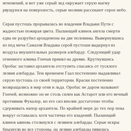
мгновений, и вот уже серый лед окружает серую магму
рвущуюся на поверхность, серые молнии рассекают серое небо.
Серая пустошь прорывалась во владения Владыки Пути с
жадностью пожирая цвета. Пылающий клинок ангела смерти
едва не разрубил архидемона на две половины. Вывернувшись
из под меча Самаэля Владыка серой пустоши выдернул из
воздуха внушительных размеров алебарду. Следующий удар
огненного клинка Гончая принял на древко. Крутнувшись
Оробас заставил архангела отступить спасаясь от тусклого
лезвия алебарды. Тем временем Гаал постепенно выдавливал
серую пустошь со своей территории. Краски постепенно
возвращались в мир огня и льда. Оробас не даром называют
Гончей, возможно он не столь силен как Астарот или его вечный
противник Фукалор, но его сил вполне достаточно чтобы
сдерживать напор архангела. По крайней мере до тех пор пока
вокруг оставалась хотя частичка его владений. Пылающий
клинок ывновь столкнулся с лезвием алебарды. Серые искры
брызнули во все стороны, на лезвии алебарды пявилась