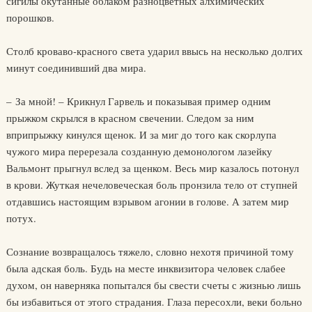
сигилы окутанные облаком разноцветных алхимических
порошков.
Столб кроваво-красного света ударил ввысь на несколько долгих
минут соединивший два мира.
– За мной! – Крикнул Гарвель и показывая пример одним
прыжком скрылся в красном свечении. Следом за ним
вприпрыжку кинулся щенок. И за миг до того как скорлупа
чужого мира перерезала созданную демонологом лазейку
Вальмонт прыгнул вслед за щенком. Весь мир казалось потонул
в крови. Жуткая нечеловеческая боль пронзила тело от ступней
отдавшись настоящим взрывом агонии в голове. А затем мир
потух.
Сознание возвращалось тяжело, словно нехотя причиной тому
была адская боль. Будь на месте инквизитора человек слабее
духом, он наверняка попытался бы свести счеты с жизнью лишь
бы избавиться от этого страдания. Глаза пересохли, веки больно