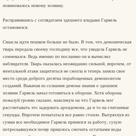
повиновалось новому хозяину.
Расправившись с соглядатаем здешнего владыки Гарвель
остановился.
Смысла идти пешком больше не было. В том, что демоническая
тварь передала своему господину все, что увидела Гарвель не
сомневался. Ведь именно по посланию он и вычислил
наблюдателя. Тварь оказалась неожиданно сильной, впрочем, от
ментальной атаки защититься не смогла и теперь заняла свое
место среди доброго десятка порабощенных демонологом
созданий. Выкачав из сознания демона знания о здешнем
хозяине Гарвель начал готовиться к обороне. Хотя оборона
пожалуй громко сказано, максимум на что Гарвель мог
рассчитывать это задержать архидемона, да и то на считанные
секунды. Впрочем попытаться все равно стоило. Вытряхнув из
сумки все необходимое Гарвель принялся за работу, сухую
потрескавшуюся почву пришлось смочить остатками воды