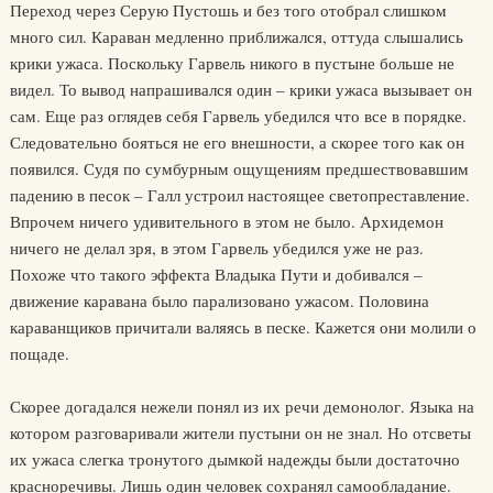
Переход через Серую Пустошь и без того отобрал слишком
много сил. Караван медленно приближался, оттуда слышались
крики ужаса. Поскольку Гарвель никого в пустыне больше не
видел. То вывод напрашивался один – крики ужаса вызывает он
сам. Еще раз оглядев себя Гарвель убедился что все в порядке.
Следовательно бояться не его внешности, а скорее того как он
появился. Судя по сумбурным ощущениям предшествовавшим
падению в песок – Галл устроил настоящее светопреставление.
Впрочем ничего удивительного в этом не было. Архидемон
ничего не делал зря, в этом Гарвель убедился уже не раз.
Похоже что такого эффекта Владыка Пути и добивался –
движение каравана было парализовано ужасом. Половина
караванщиков причитали валяясь в песке. Кажется они молили о
пощаде.
Скорее догадался нежели понял из их речи демонолог. Языка на
котором разговаривали жители пустыни он не знал. Но отсветы
их ужаса слегка тронутого дымкой надежды были достаточно
красноречивы. Лишь один человек сохранял самообладание.