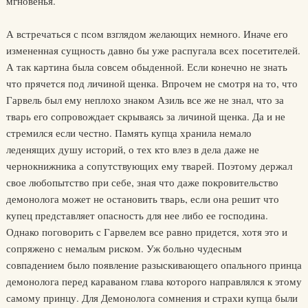
мгновенья.
А встречаться с псом взглядом желающих немного. Иначе его
измененная сущность давно бы уже распугала всех посетителей.
А так картина была совсем обыденной. Если конечно не знать
что прячется под личиной щенка. Впрочем не смотря на то, что
Гарвель был ему неплохо знаком Азиль все же не знал, что за
тварь его сопровождает скрываясь за личиной щенка. Да и не
стремился если честно. Память купца хранила немало
леденящих душу историй, о тех кто влез в дела даже не
чернокнижника а сопутствующих ему тварей. Поэтому держал
свое любопытство при себе, зная что даже покровительство
демонолога может не остановить тварь, если она решит что
купец представляет опасность для нее либо ее господина.
Однако поговорить с Гарвелем все равно придется, хотя это и
сопряжено с немалым риском. Уж больно чудесным
совпадением было появление разыскивающего опального принца
демонолога перед караваном глава которого направлялся к этому
самому принцу. Для Демонолога сомнения и страхи купца были