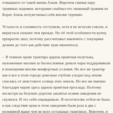
отвыкшего от такой жизни Азиля. Впрочем сжевав пару
травяных шариков, которыми снабжал его знакомый травник из
Борее Азиль почувствовал себя вполне терпимо.
Усталость и сонливость отступили, хотя и не исчезли совсем, и
вернуться сильнее чем прежде. Но об этой особенности купец
прекрасно знал, поэтому рассчитывал закончить с текущими
делами до того как действие трав окончиться.
– В темном чреве трактира царила приятная полутьма,
наложенные магами за баснословные деньги чары поддерживали
в помещении вполне комфортные условия. Но все же трактир
как и все в этом городе довольно глубоко уходил под землю
спасаясь от неистового солнца этих земель. Но все же именно
благодаря чарам здесь царила приятная прохлада. Поэтому
несмотря на безумно дорогие заклятья хозяин заведения не
скупился. И это себя оправдывало. В посетителях отбоя не было,
и как следствие цены в этом заведении были раза в два с
половиной выше чем во всех остальных трактирах. Впрочем, и