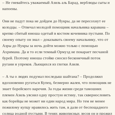
– Не гневайтесь уважаемый Азиль аль Барад, верблюды сыты и
напоены.
Они не падут пока не дойдем до Нукры, да не пересохнут ее
колодцы. – Отвечал молодой помощник начальника каравана –
крепко сбитый юноша одетый в костюм кочевника пустыни. По
своему опыту он знал – доказывать своему начальнику, что от
Азры до Нукры за ночь дойти можно только с помощью
Ахримана. Да и то если темный Ормузд не покарает песчаной
бурей. Поэтому юноша стойко сносил бесконечный поток
ругани и упреков. Льющихся из глотки Азиля.
– А ты о людях подумал последыш шайтана? – Продолжил
вдохновенно ругаться Купец, безмерно жалея, что помощник не
знает борейского наречия. За годы жизни среди тамошних
племен Азиль уяснил одну простую истину, так сквернословить
как борейцы не может ни один народ мира. Но тем не менее
пожилому купцу нравилось жить там, в дали от беспощадного
солнца родной пустыни. В тенях живописных лесов он и прожил