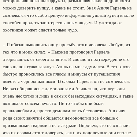
неторопливо поглощал фрукты, размышляя какие подробности
можно доверить купцу, а какие не стоит. Зная Азиля Гарвель не
сомневался что особо ценную информацию ушлый купец вполне
способен продать заинтересованным людям. И уж тогда от
охотников может спасти только чудо.
– Я обязан выполнить одну просьбу этого человека. Любую, из
тех что в моих силах. – Наконец проговорил Гарвель
оторвавшись от своего занятия. И словно в подтверждение его
слов щенок гулко гавкнул. Азиль на миг задумался. В его голове
быстро проносились все плюсы и минусы от путешествия
вместе с чернокнижником. В словах Гарвеля он не сомневался.
Не раз общавшись с демонологами Азиль знал, что лгут они
очень неохотно и лишь в самых безвыходных ситуациях, а такие
возникают совсем нечасто. Не то чтобы они были
правдолюбцами, просто демонам лгать бесполезно. А в силу
рода своих занятий общаются демонологии все больше с
призванными тварями а не с людьми. Впрочем, это не означает
что их словам стоит доверять, как и их подопечные они вполне