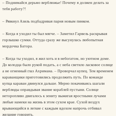
– Поднимайся дерьмо верблюжье! Почему я должен делать за
тебя работу?!
– Рявкнул Азиль подбадривая парня новым пинком.
– Когда я уходил ты был мягче. – Заметил Гарвель раскрывая
горлышко сумки. Оттуда сразу же высунулась любопытная
мордочка Батора.
– Когда ты уходил, я жил хоть и в небогатом, но уютном доме.
До колодца было рукой подать, а с неба светило ласковое солнце
а не огненный глаз Ахримана. – Проворчал купец. Тем временем
караванщики приготовились продолжить путь. По команде
купца караван двинулся дальше. Мерно покачиваясь шагали
верблюды оправдывая звание кораблей пустыни. Солнце
неторопливо двигалось к зениту выжигая яростными лучами
любые намеки на жизнь в этом сухом крае. Сухой воздух
врывающийся в легкие с каждым вдохом напрочь отбивал
желание говорить.