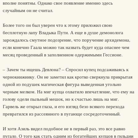
вполне понятны. Однако свое появление именно здесь
случайным он не считал.
Более того он был уверен что к этому приложил свою
бесплотную лапу Владыка Пути. А еще в душе демонолога
зарождалось смутное подозрение, что поручение архидемона,
если конечно Гаала можно так назвать будет куда опаснее чем
месяц проведенный в заполненном одержимыми Гессионе.
– Зачем ты ищешь Девлона? – Спросил купец подсаживаясь к
чернокнижнику. Он не заметил как кротко сверкнула прикрытая
одной из подушек магическая фигура выведенная угольно
черным мелком. На миг купца охватило впечатление, что ему на
голову одели пыльный мешок, но к счастью лишь на миг.
Гарвель же открыл глаза, и его взгляд безо всякого перехода
превратился из рассеянного в пугающе сосредоточенный.
И хотя Азиль видел подобное не в первый раз, это все равно
пугало. О того как стать одним из богатейших купцов в гильдии