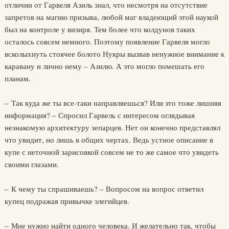
отличии от Гарвеля Азиль знал, что несмотря на отсутствие
запретов на магию призыва, любой маг владеющий этой наукой
был на контроле у визиря. Тем более что колдунов таких
осталось совсем немного. Поэтому появление Гарвеля могло
всколыхнуть стоячее болото Нукры вызвав ненужное внимание к
каравану и лично нему – Азилю. А это могло помешать его
планам.
– Так куда же ты все-таки направляешься? Или это тоже лишняя
информация? – Спросил Гарвель с интересом оглядывая
незнакомую архитектуру зепарцев. Нет он конечно представлял
что увидит, но лишь в общих чертах. Ведь устное описание в
купе с неточной зарисовкой совсем не то же самое что увидеть
своими глазами.
– К чему ты спрашиваешь? – Вопросом на вопрос ответил
купец подражая привычке элегийцев.
– Мне нужно найти одного человека. И желательно так, чтобы