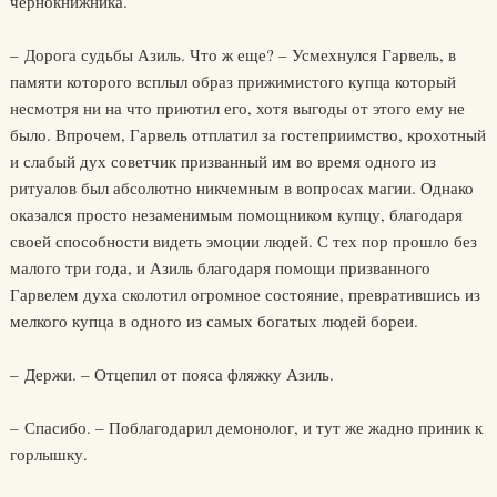
чернокнижника.
– Дорога судьбы Азиль. Что ж еще? – Усмехнулся Гарвель, в
памяти которого всплыл образ прижимистого купца который
несмотря ни на что приютил его, хотя выгоды от этого ему не
было. Впрочем, Гарвель отплатил за гостеприимство, крохотный
и слабый дух советчик призванный им во время одного из
ритуалов был абсолютно никчемным в вопросах магии. Однако
оказался просто незаменимым помощником купцу, благодаря
своей способности видеть эмоции людей. С тех пор прошло без
малого три года, и Азиль благодаря помощи призванного
Гарвелем духа сколотил огромное состояние, превратившись из
мелкого купца в одного из самых богатых людей бореи.
– Держи. – Отцепил от пояса фляжку Азиль.
– Спасибо. – Поблагодарил демонолог, и тут же жадно приник к
горлышку.