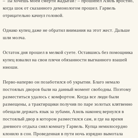
– Ты хочешь моей смерти жадыгай? – прошипел Азиль яростно,
когда шок от сказанного демонологом прошел. Гарвель
отрицательно качнул головой.
Однако купец даже не обратил внимания на этот жест. Дальше
шли молча.
Остаток дня прошел в мелкой суете. Оставшись без помощника
купец взвалил на свои плечи обязанности выгнанного взашей
юноши.
Перво-наперво он позаботился об укрытии. Благо немало
постоялых дворов были на данный момент свободны. Поэтому
разместиться удалось с комфортом. Когда все люди были
размещены, а трактирщики получив по паре золотых клятвенно
обещали держать язык за зубами, Азиль наконец вернулся в
постоялый двор в котором разместился сам, и где на время
дневного отдыха снял комнату Гарвель. Купца немилосердно
клонило в сон. Проведенная в пути ночь изрядно вымотала