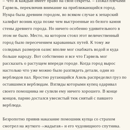
– Что ж каждый имеет право на свои секреты. – Пожал плечами
Гарвель, переключив внимание на приближающийся город.
Нукра была древним городом, во всяком случае к зепарский
халифат возник куда позже чем выстроенные из белого камня
стены древнего города. Но ничего особенно удивительного в
этом не было. Место, на котором стоял этот величественный
город было пересечением караванных путей. К тому же
солидных размеров оазис вполне мог снабжать водой и куда
больше народу. Вот собственно и все что Гарвель мог
рассказать о растущем впереди городе. Когда город вырос
настолько что уже можно было разглядеть детали, один из
верблюдов пал. Яростно ругающийся Азиль распределил груз по
оставшимся верблюдам. Взгляды которыми купец одаривал
своего помощника не сулили ему ничего хорошего. В конце
концов, парню достался увесистый тюк снятый с павшего
верблюда.
Безропотно приянв наказание помошник купца со страхом
смотрел на жуткого ‹‹жадыгая›› и его чудовищного спутника.