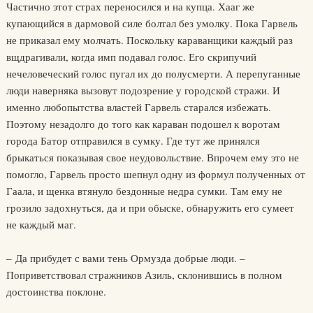
Частично этот страх переносился и на купца. Хааг же
купающийся в дармовой силе болтал без умолку. Пока Гарвель
не приказал ему молчать. Поскольку караванщики каждый раз
вщдрагивали, когда имп подавал голос. Его скрипучий
нечеловеческий голос пугал их до полусмерти. А перепуганные
люди наверняка вызовут подозрение у городской стражи. И
именно любопытства властей Гарвель старался избежать.
Поэтому незадолго до того как караван подошел к воротам
города Батор отправился в сумку. Где тут же принялся
брыкаться показывая свое неудовольствие. Впрочем ему это не
помогло, Гарвель просто шепнул одну из формул полученных от
Гаала, и щенка втянуло бездонные недра сумки. Там ему не
грозило задохнуться, да и при обыске, обнаружить его сумеет
не каждый маг.
– Да прибудет с вами тень Ормузда добрые люди. –
Поприветствовал стражников Азиль, склонившись в полном
достоинства поклоне.