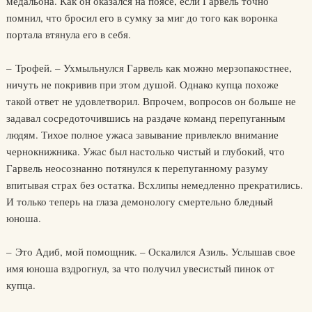
медальона. Как он оказался на поясе, если Гарвель точно
помнил, что бросил его в сумку за миг до того как воронка
портала втянула его в себя.
– Трофей. – Ухмыльнулся Гарвель как можно мерзопакостнее,
ничуть не покривив при этом душой. Однако купца похоже
такой ответ не удовлетворил. Впрочем, вопросов он больше не
задавал сосредоточившись на раздаче команд перепуганным
людям. Тихое полное ужаса завывание привлекло внимание
чернокнижника. Ужас был настолько чистый и глубокий, что
Гарвель неосознанно потянулся к перепуганному разуму
впитывая страх без остатка. Всхлипы немедленно прекратились.
И только теперь на глаза демонологу смертельно бледный
юноша.
– Это Адиб, мой помощник. – Оскалился Азиль. Услышав свое
имя юноша вздрогнул, за что получил увесистый пинок от
купца.