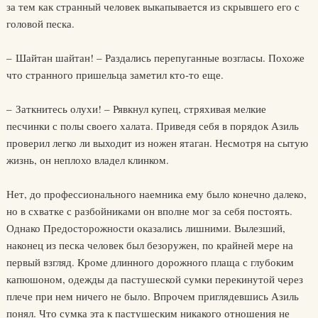
за тем как странный человек выкапывается из скрывшего его с
головой песка.
– Шайтан шайтан! – Раздались перепуганные возгласы. Похоже
что странного пришельца заметил кто-то еще.
– Заткнитесь олухи! – Рявкнул купец, стряхивая мелкие
песчинки с полы своего халата. Приведя себя в порядок Азиль
проверил легко ли выходит из ножен ятаган. Несмотря на сытую
жизнь, он неплохо владел клинком.
Нет, до профессионального наемника ему было конечно далеко,
но в схватке с разбойниками он вполне мог за себя постоять.
Однако Предосторожности оказались лишними. Вылезший,
наконец из песка человек был безоружен, по крайней мере на
первый взгляд. Кроме длинного дорожного плаща с глубоким
капюшоном, одежды да пастушеской сумки перекинутой через
плече при нем ничего не было. Впрочем приглядевшись Азиль
понял. Что сумка эта к пастушеским никакого отношения не