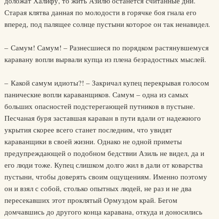
доложат Халифу, то жить Азилю останется считанные дни.
Старая клятва данная по молодости в горячке боя гнала его
вперед, под палящее солнце пустыни которое он так ненавидел.
– Самум! Самум! – Разнесшиеся по порядком растянувшемуся
каравану вопли вырвали купца из плена безрадостных мыслей.
– Какой самум идиоты?! – Закричал купец перекрывая голосом
панические вопли караванщиков. Самум – одна из самых
больших опасностей подстерегающей путников в пустыне.
Песчаная буря заставшая караван в пути вдали от надежного
укрытия скорее всего станет последним, что увидят
караванщики в своей жизни. Однако не одной приметы
предупреждающей о подобном бедствии Азиль не видел, да и
его люди тоже. Купец слишком долго жил в дали от коварства
пустыни, чтобы доверять своим ощущениям. Именно поэтому
он и взял с собой, столько опытных людей, не раз и не два
пересекавших этот проклятый Ормуздом край. Бегом
домчавшись до другого конца каравана, откуда и доносились