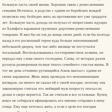
большую часть своей жизни. Хорошие связи с ремесленными
семьями Истилаха, и родство с одним из борейских вождей
позволяло ему безбедно жить на протяжении вот уже тридцати
лет. Большую часть дохода он получал от непрестанно идущих
из Халифата караванов груженых дорогими ремесленными
товарами. И жил бы он так до конца своих дней, если бы полгода
назад в его роскошный терем куда больше напоминавший
небольшой дворец, чем чье-либо жилище не постучался
посыльный. Воспользовавшись гостеприимством хозяина, он
передал ему слова своего господина. Слова, от которых разом
рухнула размеренная полная тихого семейного счастья жизнь. В
тот же день отчаянно ругающийся Азиль выехал с одним из
своих караванов. Жена лишь проводла его непонимающим
взглядом, он ничего не сказал ей о своей поездке, поэтому она
закономерно считала что любящий муж попросту поехал по
делам и скоро вернется. Так же считали и все остальные. Купец
вовсе не собирался афишировать кто именно отправил к нему
гонца. Ему еще хотелось жить, а если о цели его поездки