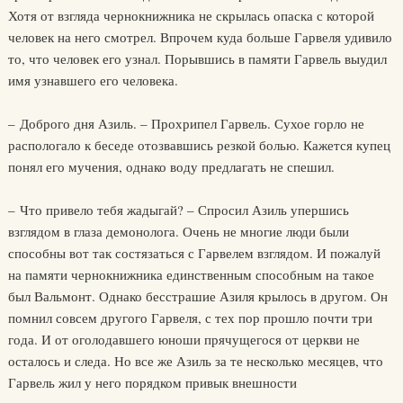
Хотя от взгляда чернокнижника не скрылась опаска с которой
человек на него смотрел. Впрочем куда больше Гарвеля удивило
то, что человек его узнал. Порывшись в памяти Гарвель выудил
имя узнавшего его человека.
– Доброго дня Азиль. – Прохрипел Гарвель. Сухое горло не
распологало к беседе отозвавшись резкой болью. Кажется купец
понял его мучения, однако воду предлагать не спешил.
– Что привело тебя жадыгай? – Спросил Азиль упершись
взглядом в глаза демонолога. Очень не многие люди были
способны вот так состязаться с Гарвелем взглядом. И пожалуй
на памяти чернокнижника единственным способным на такое
был Вальмонт. Однако бесстрашие Азиля крылось в другом. Он
помнил совсем другого Гарвеля, с тех пор прошло почти три
года. И от оголодавшего юноши прячущегося от церкви не
осталось и следа. Но все же Азиль за те несколько месяцев, что
Гарвель жил у него порядком привык внешности