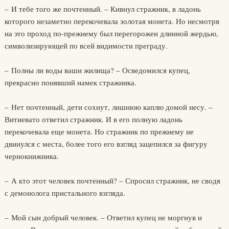
– И тебе того же почтенный. – Кивнул стражник, в ладонь
которого незаметно перекочевала золотая монета. Но несмотря
на это проход по-прежнему был перегорожен длинной жердью,
символизирующей по всей видимости преграду.
– Полны ли воды ваши жилища? – Осведомился купец,
прекрасно понявший намек стражника.
– Нет почтенный, дети сохнут, лишнюю каплю домой несу. –
Витиевато ответил стражник. И в его полную ладонь
перекочевала еще монета. Но стражник по прежнему не
двинулся с места, более того его взгляд зацепился за фигуру
чернокнижника.
– А кто этот человек почтенный? – Спросил стражник, не сводя
с демонолога пристального взгляда.
– Мой сын добрый человек. – Ответил купец не моргнув и