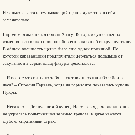
И только казалось неунывающий щенок чувствовал себя
замечательно.
Впрочем этим он был обязан Хаагу. Который существенно
изменил тело крохи приспособив его к царящей вокруг пустыне.
В общем внешность щенка была еще одной причиной. По
которой караванщики предпочитали держаться подальше от
закутанной в серый плащ фигуры демонолога.
– И все же что выгнало тебя из уютной прохлады борейского
леса? – Спросил Гарвель, когда на горизонте показались купола
Нукры.
– Неважно. – Дернул щекой купец. Но от взгляда чернокнижника
не укрылась полыхнувшая зеленью тревога, и даже кажется
глубоко спрятанный страх.