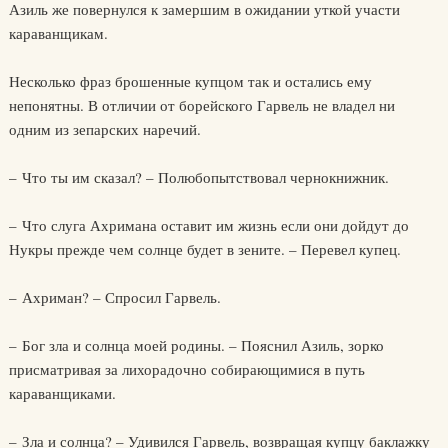
Азиль же повернулся к замершим в ожидании уткой участи
караванщикам.
Несколько фраз брошенные купцом так и остались ему
непонятны. В отличии от борейского Гарвель не владел ни
одним из зепарских наречий.
– Что ты им сказал? – Полюбопытствовал чернокнижник.
– Что слуга Ахримана оставит им жизнь если они дойдут до
Нукры прежде чем солнце будет в зените. – Перевел купец.
– Ахриман? – Спросил Гарвель.
– Бог зла и солнца моей родины. – Пояснил Азиль, зорко
присматривая за лихорадочно собирающимися в путь
караванщиками.
– Зла и солнца? – Удивился Гарвель, возвращая купцу баклажку