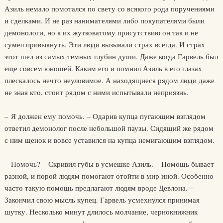
Азиль немало помотался по свету со всякого рода поручениями
и сделками. И не раз нанимателями либо покупателями были
демонологи, но к их жутковатому присутствию он так и не
сумел привыкнуть. Эти люди вызывали страх всегда. И страх
этот шел из самых темных глубин души. Даже когда Гарвель был
еще совсем юношей. Каким его и помнил Азиль в его глазах
плескалось нечто неуловимое. А находящиеся рядом люди даже
не зная кто, стоит рядом с ними испытывали неприязнь.
– Я должен ему помочь. – Одарив купца пугающим взглядом
ответил демонолог после небольшой паузы. Сидящий же рядом
с ним щенок и вовсе уставился на купца немигающим взглядом.
– Помочь? – Скривил губы в усмешке Азиль. – Помощь бывает
разной, и порой людям помогают отойти в мир иной. Особенно
часто такую помощь предлагают людям вроде Девлона. –
Закончил свою мысль купец. Гарвель усмехнулся принимая
шутку. Несколько минут длилось молчание, чернокнижник