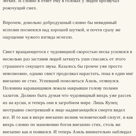
легких. И словно в ответ ему в головах у людей прозвучал
рокочущий смех.
Впрочем, довольно добродушный словно бы невидимый
исполин посмеялся над хорошей шуткой, и почти сразу же
ощущение чужого взгляда исчезло.
Свист вращающегося с чудовищной скоростью песка усилился в
несколько раз заставив людей заткнуть уши спасаясь от этого
страшного секущего звука. Казалось бы громче уже просто
невозможно, однако свист продолжал нарастать, пока в один миг
внезапно не стих. Успевший помолиться Азиль, оглянулся.
Половина караванщиков лежала накрывши голову полами
халатов. Должно быть думая что чудовищный вихрь уже рассек
их на куски, и теперь они в загробном мире. Лишь Купец
неотрывно смотревший в лицо надвигающейся смерти видел
все. И то как в вихре внезапно возник человеческий силуэт, и как
вихрь словно по мановению богов внезапно стих, столь же
внезапно как и появился. И теперь Азиль внимательно наблюдал