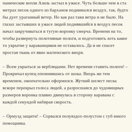
панические вопли Азиль застыл в ужасе. Чуть больше чем в ста
метрах песок одного из барханов поднимался воздух, так, будто
бы дует ураганный ветер. Но как раз таки ветра и не было. На
глазах застывших в ужасе людей поднявшийся в воздух песок
начал закручиваться в тугую воронку смерча. Времени на то,
чтобы развернуть полотняные пологи, и подготовить хоть какое
то укрытие у караванщиков не оставалось. Да и не спасет
простая ткань от явно магического вихря.
– Всем укрыться за верблюдами. Нет времени ставить пологи! –
Прокричал купец опомнившись от шока. Вихрь же тем
временем, окончательно оформился. Жуткий шелест песка
вскоре перекрыл голоса людей, а разросшаяся до чудовищных
размеров воронка плавно двинулась в сторону каравана с
каждой секундой набирая скорость.
– Ормузд защити! – Сорвался полувздох-полустон с губ юного
помощника.