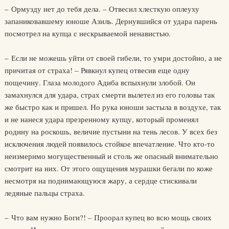
– Ормузду нет до тебя дела. – Отвесил хлесткую оплеуху
запаниковавшему юноше Азиль. Дернувшийся от удара парень
посмотрел на купца с нескрываемой ненавистью.
– Если не можешь уйти от своей гибели, то умри достойно, а не
причитая от страха! – Рявкнул купец отвесив еще одну
пощечину. Глаза молодого Адиба вспыхнули злобой. Он
замахнулся для удара, страх смерти вылетел из его головы так
же быстро как и пришел. Но рука юноши застыла в воздухе, так
и не нанеся удара презренному купцу, который променял
родину на роскошь, величие пустыни на тень лесов. У всех без
исключения людей появилось стойкое впечатление. Что кто-то
неизмеримо могущественный и столь же опасный внимательно
смотрит на них. От этого ощущения мурашки бегали по коже
несмотря на поднимающуюся жару, а сердце стискивали
ледяные пальцы страха.
– Что вам нужно Боги?! – Проорал купец во всю мощь своих