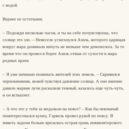
с водой.
Вернее ее остатками.
– Подожди несколько часов, и ты на себе почувствуешь, что
солнце это зло. – Невесело усмехнулся Азиль, которого царящая
вокруг жара донимала ничуть не меньше чем демонолога. За то
время что он провел в борее Азиль отвык от сухости и жара
родных краев.
– Я уже начинаю понимать жителей этих земель. – Скривился
чернокнижник, кожей чувствуя давление солнца. А оно именно
давило жаркие лучи раскалили темный, казалось еще чуть-чуть,
и он вспыхнет.
– А что это у тебя за медальон на поясе? – Как бы невзначай
поинтересовался купец. Гарвель провел рукой по поясу. В
мякоть ладони больно врезалась острая грань инквизиторского