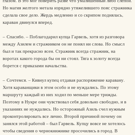
глазом. В это мог поверить разве что умалишенный либо слепой.
Но магия желтого метала изрядно утяжелившего пояс стражника
сделала свое дело. Жердь медленно и со скрипом поднялась,
караван двинулся вперед.
– Спасибо. – Поблагодарил купца Гарвель, хотя из разговора
между Азилем и стражником он не понял ни слова. Но смысл
был и так прекрасно ясен. Стражник всегда стражник, на
воротах какого города бы он ни стоял. Тяга к золоту всегда
борется с приказами начальства.
– Сочтемся. – Кивнул купец отдавая распоряжение каравану.
Хотя караванщики в этом особо и не нуждались. По этому
маршруту каждый из них ходил по меньше мере трижды.
Поэтому в Нукре они чувствовал себя довольно свободно, и в
указаниях не нуждались. Но осторожный Азиль счел нужным
проконтролировать все лично. Второй причиной почему он
занялся этой работой – был Гарвель. Купцу вовсе не хотелось
чтобы сведения о чернокнижнике просочились в город. В