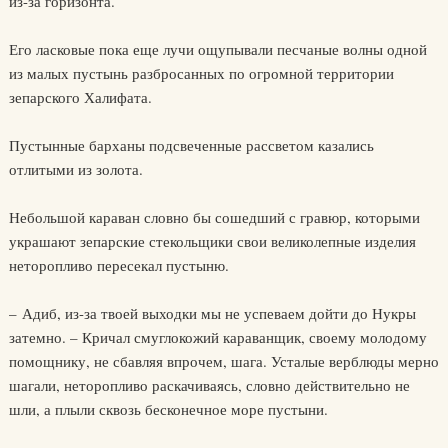
из-за горизонта.
Его ласковые пока еще лучи ощупывали песчаные волны одной
из малых пустынь разбросанных по огромной территории
зепарского Халифата.
Пустынные барханы подсвеченные рассветом казались
отлитыми из золота.
Небольшой караван словно бы сошедший с гравюр, которыми
украшают зепарские стекольщики свои великолепные изделия
неторопливо пересекал пустыню.
– Адиб, из-за твоей выходки мы не успеваем дойти до Нукры
затемно. – Кричал смуглокожий караванщик, своему молодому
помощнику, не сбавляя впрочем, шага. Усталые верблюды мерно
шагали, неторопливо раскачиваясь, словно действительно не
шли, а плыли сквозь бесконечное море пустыни.