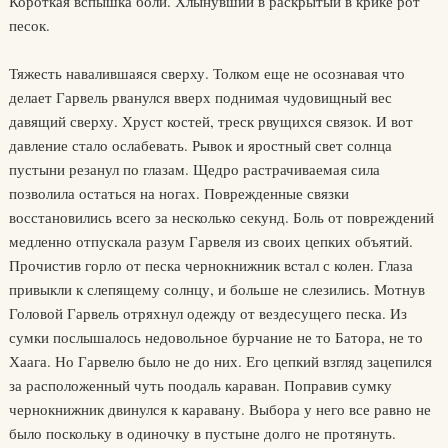
Короткая вспышка боли. Хлынувший в раскрытый в крике рот
песок.
Тяжесть навалившаяся сверху. Толком еще не осознавая что
делает Гарвель рванулся вверх поднимая чудовищный вес
давящий сверху. Хруст костей, треск рвущихся связок. И вот
давление стало ослабевать. Рывок и яростный свет солнца
пустыни резанул по глазам. Щедро растрачиваемая сила
позволила остаться на ногах. Поврежденные связки
восстановились всего за несколько секунд. Боль от повреждений
медленно отпускала разум Гарвеля из своих цепких объятий.
Прочистив горло от песка чернокнижник встал с колен. Глаза
привыкли к слепящему солнцу, и больше не слезились. Мотнув
Головой Гарвель отряхнул одежду от вездесущего песка. Из
сумки послышалось недовольное бурчание не то Батора, не то
Хаага. Но Гарвелю было не до них. Его цепкий взгляд зацепился
за расположенный чуть поодаль караван. Поправив сумку
чернокнижник двинулся к каравану. Выбора у него все равно не
было поскольку в одиночку в пустыне долго не протянуть.