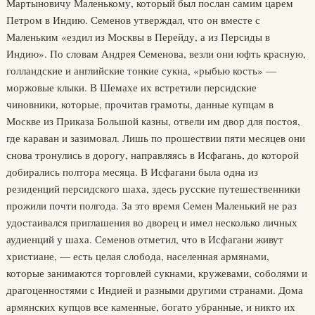
Мартыновичу Маленькому, который был послан самим царем
Петром в Индию. Семенов утверждал, что он вместе с
Маленьким «ездил из Москвы в Перейду, а из Персиды в
Индию». По словам Андрея Семенова, везли они юфть красную,
голландские и английские тонкие сукна, «рыбью кость» —
моржовые клыки. В Шемахе их встретили персидские
чиновники, которые, прочитав грамоты, данные купцам в
Москве из Приказа Большой казны, отвели им двор для постоя,
где караван и зазимовал. Лишь по прошествии пяти месяцев они
снова тронулись в дорогу, направляясь в Исфагань, до которой
добирались полтора месяца. В Исфагани была одна из
резиденций персидского шаха, здесь русские путешественники
прожили почти полгода. За это время Семен Маленький не раз
удостаивался приглашения во дворец и имел несколько личных
аудиенций у шаха. Семенов отметил, что в Исфагани живут
христиане, — есть целая слобода, населенная армянами,
которые занимаются торговлей сукнами, кружевами, соболями и
драгоценностями с Индией и разными другими странами. Дома
армянских купцов все каменные, богато убранные, и никто их