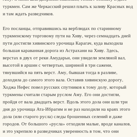
туркмен. Сам же Черкасский решил плыть к заливу Красных вод
и там ждать разведчиков.
Его посланцы, отправившись на верблюдах по старинному
туркменскому торговому пути на Хиву, через семнадцать дней
пути достигли хивинского урочища Карагач, куда выходила
большая караванная дорога из Астрахани на Хиву. Здесь,
верстах в двух от реки Амударьи, они увидели земляной вал,
высотой в аршин с четвертью, шириной в три сажени,
тянувшийся на пять верст. Аму, бывшая тогда в разливе,
доходила до самого этого вала. Оставив хивинскую дорогу,
Ходжа Нефес повел русских спутников к тому долу, который
туркмены считали старым руслом Аму. Его они достигли,
пройдя от вала двадцать верст. Вдоль этого дола они шли три
дня до урочища Ата-Ибрагим и не раз находили на краях этого
дола (или старого русла) следы брошенных селений и даже
городов. От большого «русла» отходили малые, вроде каналов,
и это укрепило в разведчиках уверенность в том, что они