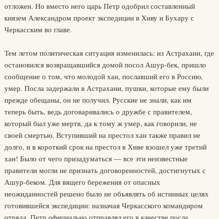
отложен. Но вместо него царь Петр одобрил составленный
князем Александром проект экспедиции в Хиву и Бухару с
Черкасским во главе.
Тем летом политическая ситуация изменилась: из Астрахани, где
остановился возвращавшийся домой посол Ашур-бек, пришло
сообщение о том, что молодой хан, пославший его в Россию,
умер. Посла задержали в Астрахани, пушки, которые ему были
прежде обещаны, он не получил. Русские не знали, как им
теперь быть, ведь договаривались о дружбе с правителем,
который был уже мертв, да к тому ж умер, как говорили, не
своей смертью. Вступивший на престол хан также правил не
долго, и в короткий срок на престол в Хиве взошел уже третий
хан! Было от чего призадуматься — все эти неизвестные
правители могли не признать договоренностей, достигнутых с
Ашур-беком. Для вящего бережения от опасных
неожиданностей решено было не объявлять об истинных целях
готовившейся экспедиции: назначая Черкасского командиром
отряда, Петр официально отправлял его в качестве посла,