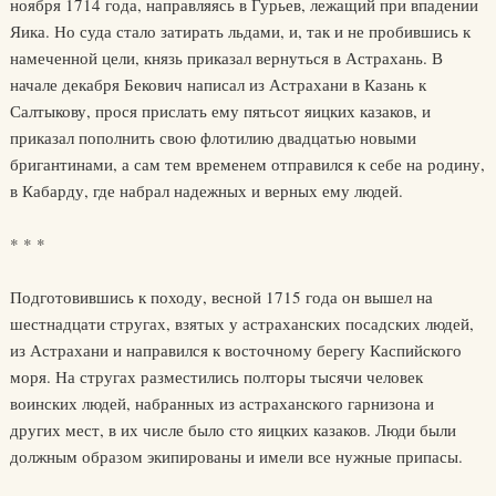
ноября 1714 года, направляясь в Гурьев, лежащий при впадении
Яика. Но суда стало затирать льдами, и, так и не пробившись к
намеченной цели, князь приказал вернуться в Астрахань. В
начале декабря Бекович написал из Астрахани в Казань к
Салтыкову, прося прислать ему пятьсот яицких казаков, и
приказал пополнить свою флотилию двадцатью новыми
бригантинами, а сам тем временем отправился к себе на родину,
в Кабарду, где набрал надежных и верных ему людей.
* * *
Подготовившись к походу, весной 1715 года он вышел на
шестнадцати стругах, взятых у астраханских посадских людей,
из Астрахани и направился к восточному берегу Каспийского
моря. На стругах разместились полторы тысячи человек
воинских людей, набранных из астраханского гарнизона и
других мест, в их числе было сто яицких казаков. Люди были
должным образом экипированы и имели все нужные припасы.