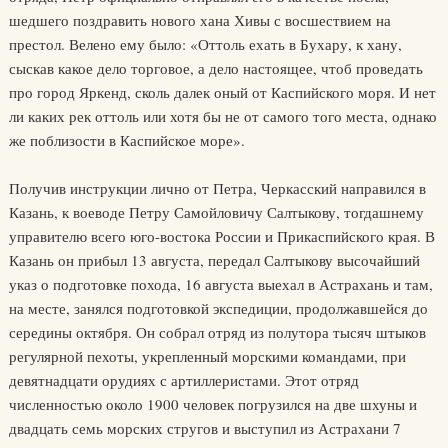
шедшего поздравить нового хана Хивы с восшествием на
престол. Велено ему было: «Оттоль ехать в Бухару, к хану,
сыскав какое дело торговое, а дело настоящее, чтоб проведать
про город Яркенд, сколь далек оный от Каспийского моря. И нет
ли каких рек оттоль или хотя бы не от самого того места, однако
же поблизости в Каспийское море».
Получив инструкции лично от Петра, Черкасский направился в
Казань, к воеводе Петру Самойловичу Салтыкову, тогдашнему
управителю всего юго-востока России и Прикаспийского края. В
Казань он прибыл 13 августа, передал Салтыкову высочайший
указ о подготовке похода, 16 августа выехал в Астрахань и там,
на месте, занялся подготовкой экспедиции, продолжавшейся до
середины октября. Он собрал отряд из полутора тысяч штыков
регулярной пехоты, укрепленный морскими командами, при
девятнадцати орудиях с артиллеристами. Этот отряд
численностью около 1900 человек погрузился на две шхуны и
двадцать семь морских стругов и выступил из Астрахани 7