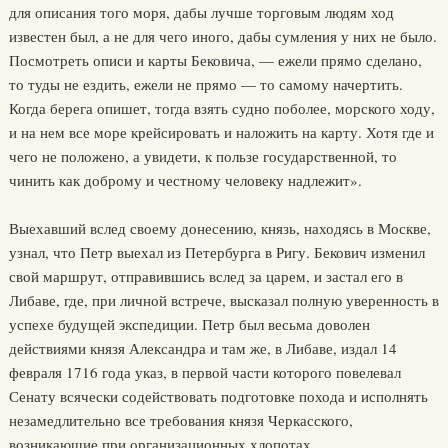
для описания того моря, дабы лучше торговым людям ход
известен был, а не для чего иного, дабы сумления у них не было.
Посмотреть описи и карты Бековича, — ежели прямо сделано,
то туды не ездить, ежели не прямо — то самому начертить.
Когда берега опишет, тогда взять судно поболее, морского ходу,
и на нем все море крейсировать и наложить на карту. Хотя где и
чего не положено, а увидети, к пользе государственной, то
чинить как доброму и честному человеку надлежит».
Выехавший вслед своему донесению, князь, находясь в Москве,
узнал, что Петр выехал из Петербурга в Ригу. Бекович изменил
свой маршрут, отправившись вслед за царем, и застал его в
Либаве, где, при личной встрече, высказал полную уверенность в
успехе будущей экспедиции. Петр был весьма доволен
действиями князя Александра и там же, в Либаве, издал 14
февраля 1716 года указ, в первой части которого повелевал
Сенату всячески содействовать подготовке похода и исполнять
незамедлительно все требования князя Черкасского,
возникающие при организационных хлопотах.