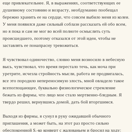
еще привлекательнее. Я, в выражениях, соответствующих ее
душевному состоянию и возрасту, необдуманно пообещал
бережно хранить ее на сердце, что совсем выбило меня из колеи.
У меня появился даже сильный соблазн рассказать ей обо всем,
но я пока и сам не мог во всей полноте осмыслить суть
происшедшего, поэтому отказался от этой идеи, чтобы не
заставлять ее понапрасну тревожиться.
Я чувствовал одиночество, словно меня возносило в небесную
высь, чувствовал, что время перестало течь, как моча при
уретрите, исчезла стройность мысли, работа не продвигалась,
все это породило непереносимую злость, мной овладело такое
всепоглощающее, буквально физиологическое стремление
бежать из фирмы, что лицо мое стало мертвенно-бледным. Я
твердо решил, вернувшись домой, дать бой вторгшимся.
Выходя из фирмы, я сунул в руку ожидавшей обычного
приглашения, а может быть, на этот раз просто сильно
обеспокоенной S.-ко конверт с жалованьем и бросил на ходу: