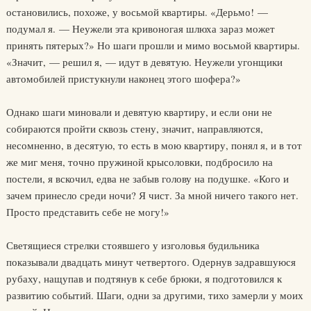
остановились, похоже, у восьмой квартиры. «Дерьмо! —
подумал я. — Неужели эта кривоногая шлюха зараз может
принять пятерых?» Но шаги прошли и мимо восьмой квартиры.
«Значит, — решил я, — идут в девятую. Неужели угонщики
автомобилей пристукнули наконец этого шофера?»
Однако шаги миновали и девятую квартиру, и если они не
собираются пройти сквозь стену, значит, направляются,
несомненно, в десятую, то есть в мою квартиру, понял я, и в тот
же миг меня, точно пружиной крысоловки, подбросило на
постели, я вскочил, едва не забыв голову на подушке. «Кого и
зачем принесло среди ночи? Я чист. За мной ничего такого нет.
Просто представить себе не могу!»
Светящиеся стрелки стоявшего у изголовья будильника
показывали двадцать минут четвертого. Одернув задравшуюся
рубаху, нащупав и подтянув к себе брюки, я подготовился к
развитию событий. Шаги, одни за другими, тихо замерли у моих