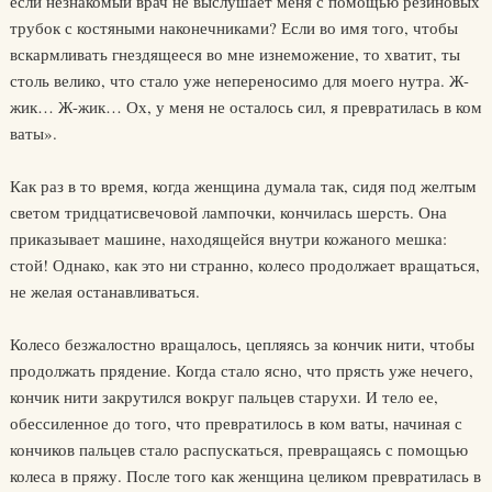
если незнакомый врач не выслушает меня с помощью резиновых
трубок с костяными наконечниками? Если во имя того, чтобы
вскармливать гнездящееся во мне изнеможение, то хватит, ты
столь велико, что стало уже непереносимо для моего нутра. Ж-
жик… Ж-жик… Ох, у меня не осталось сил, я превратилась в ком
ваты».
Как раз в то время, когда женщина думала так, сидя под желтым
светом тридцатисвечовой лампочки, кончилась шерсть. Она
приказывает машине, находящейся внутри кожаного мешка:
стой! Однако, как это ни странно, колесо продолжает вращаться,
не желая останавливаться.
Колесо безжалостно вращалось, цепляясь за кончик нити, чтобы
продолжать прядение. Когда стало ясно, что прясть уже нечего,
кончик нити закрутился вокруг пальцев старухи. И тело ее,
обессиленное до того, что превратилось в ком ваты, начиная с
кончиков пальцев стало распускаться, превращаясь с помощью
колеса в пряжу. После того как женщина целиком превратилась в