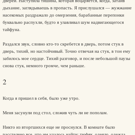
дверей. Наступила тишина, которая воцаряется, когда, затаив
дыхание, заглядываешь в пропасть. Я прислушался — жужжание
насекомых раздражало до омерзения, барабанные перепонки
буквально распухли, будто я улавливал шум надвигающегося
тайфуна.
Раздался звук, словно кто-то скребется в дверь, потом стук в
дверь, тихий, но настойчивый. Точно отвечая на стук, в тон ему
забилось мое сердце. Тихий разговор, и после небольшой паузы
снова стук, немного громче, чем раньше.
2
Когда я пришел в себя, было уже утро.
Меня засунули под стол, сложив чуть ли не пополам.
Никто из вторгшихся еще не проснулся. В комнате было
расстелено все, что им удалось найти: тюфяк, одеяло, одежда.