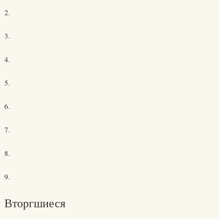
2.
3.
4.
5.
6.
7.
8.
9.
Вторгшиеся