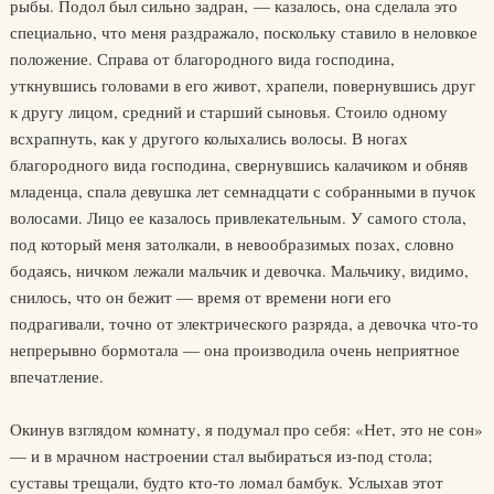
рыбы. Подол был сильно задран, — казалось, она сделала это
специально, что меня раздражало, поскольку ставило в неловкое
положение. Справа от благородного вида господина,
уткнувшись головами в его живот, храпели, повернувшись друг
к другу лицом, средний и старший сыновья. Стоило одному
всхрапнуть, как у другого колыхались волосы. В ногах
благородного вида господина, свернувшись калачиком и обняв
младенца, спала девушка лет семнадцати с собранными в пучок
волосами. Лицо ее казалось привлекательным. У самого стола,
под который меня затолкали, в невообразимых позах, словно
бодаясь, ничком лежали мальчик и девочка. Мальчику, видимо,
снилось, что он бежит — время от времени ноги его
подрагивали, точно от электрического разряда, а девочка что-то
непрерывно бормотала — она производила очень неприятное
впечатление.
Окинув взглядом комнату, я подумал про себя: «Нет, это не сон»
— и в мрачном настроении стал выбираться из-под стола;
суставы трещали, будто кто-то ломал бамбук. Услыхав этот