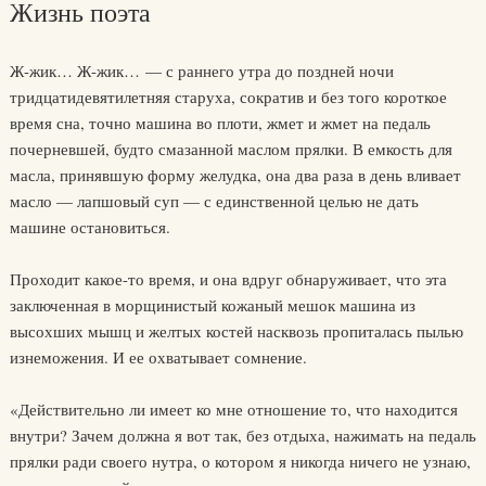
Жизнь поэта
Ж-жик… Ж-жик… — с раннего утра до поздней ночи
тридцатидевятилетняя старуха, сократив и без того короткое
время сна, точно машина во плоти, жмет и жмет на педаль
почерневшей, будто смазанной маслом прялки. В емкость для
масла, принявшую форму желудка, она два раза в день вливает
масло — лапшовый суп — с единственной целью не дать
машине остановиться.
Проходит какое-то время, и она вдруг обнаруживает, что эта
заключенная в морщинистый кожаный мешок машина из
высохших мышц и желтых костей насквозь пропиталась пылью
изнеможения. И ее охватывает сомнение.
«Действительно ли имеет ко мне отношение то, что находится
внутри? Зачем должна я вот так, без отдыха, нажимать на педаль
прялки ради своего нутра, о котором я никогда ничего не узнаю,