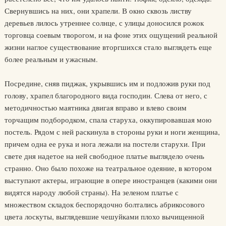
Свернувшись на них, они храпели. В окно сквозь листву
деревьев лилось утреннее солнце, с улицы доносился рожок
торговца соевым творогом, и на фоне этих ощущений реальной
жизни наглое существование вторгшихся стало выглядеть еще
более реальным и ужасным.
Посредине, сняв пиджак, укрывшись им и подложив руки под
голову, храпел благородного вида господин. Слева от него, с
методичностью маятника двигая вправо и влево своим
торчащим подбородком, спала старуха, оккупировавшая мою
постель. Рядом с ней раскинула в стороны руки и ноги женщина,
причем одна ее рука и нога лежали на постели старухи. При
свете дня надетое на ней свободное платье выглядело очень
странно. Оно было похоже на театральное одеяние, в котором
выступают актеры, играющие в опере иностранцев (какими они
видятся народу любой страны). На зеленом платье с
множеством складок беспорядочно болтались абрикосового
цвета лоскуты, выглядевшие чешуйками плохо вычищенной