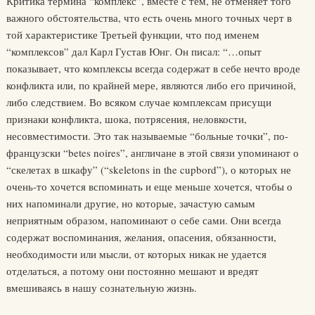
Критика термина “комплекс”, вместе с тем, не отменяет того
важного обстоятельства, что есть очень много точных черт в
той характеристике Третьей функции, что под именем
“комплексов” дал Карл Густав Юнг. Он писал: “…опыт
показывает, что комплексы всегда содержат в себе нечто вроде
конфликта или, по крайней мере, являются либо его причиной,
либо следствием. Во всяком случае комплексам присущи
признаки конфликта, шока, потрясения, неловкости,
несовместимости. Это так называемые “больные точки”, по-
французски “betes noires”, англичане в этой связи упоминают о
“скелетах в шкафу” (“skeletons in the cupbord”), о которых не
очень-то хочется вспоминать и еще меньше хочется, чтобы о
них напоминали другие, но которые, зачастую самым
неприятным образом, напоминают о себе сами. Они всегда
содержат воспоминания, желания, опасения, обязанности,
необходимости или мысли, от которых никак не удается
отделаться, а потому они постоянно мешают и вредят
вмешиваясь в нашу сознательную жизнь.