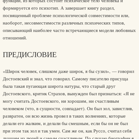
функций, из которых состоит психическое тело человека и
формируется его психотип. А завершает книгу раздел,
посвященный проблеме психологической совместимости или,
наоборот, несовместимости различных психических типов,
описывающий наиболее часто встречающиеся модели любовных
отношений.
ПРЕДИСЛОВИЕ
«Широк человек, слишком даже широк, я бы сузил», — говорил
Достоевский и знал, что говорил. Самому писателю присуща
была такая пугающая широта натуры, что старый друг
Достоевского, критик Страхов, вынужден был признаться: «Я не
могу считать Достоевского, ни хорошим, ни счастливым
человеком (что, в сущности, совпадает). Он был зол, завистлив,
развратен, он всю жизнь провел в таких волнениях, которые
делали его жалким, и делали бы смешным, если бы он не был
при этом так зол и так умен. Сам же он, как Руссо, считал себя
лучшим из людей и самым счастливым. По случаю биографии я