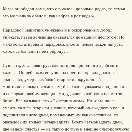
Когда он обедал дома, что случалось довольно редко, то семья
его молчала за обедом, как набрав в рот воды».
Парадокс? Защитник униженных и оскорбленных любил
унижать, певец вольницы оказывался домашним деспотом! Но
мало констатировать парадоксальность человеческой натуры,
хотелось бы понять ее природу…
Существует давняя грустная история про одного арабского
халифа. Он ребенком вступил на престол, правил долго и
счастливо, умер в глубокой старости, окруженный
многочисленным потомством; был халиф уважаем подданными
и соседями, любим женщинами, удачлив в войнах и несметно
богат. Все называли его «Счастливчиком». Но когда после
смерти халифа открыли дневник, который он ежедневно вел, и
подсчитали число дней, помеченных им как счастливые, то
оказалось их только четырнадцать. Всего четырнадцать дней,
две недели счастья — на такую долгую и внешне благополучную