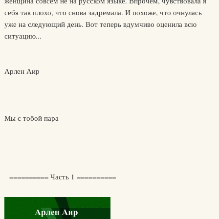
женщина совсем не на русском языке. Впрочем, чувствовала я
себя так плохо, что снова задремала. И похоже, что очнулась
уже на следующий день. Вот теперь вдумчиво оценила всю
ситуацию...
Арлен Аир
Мы с тобой пара
========== Часть 1 ==========