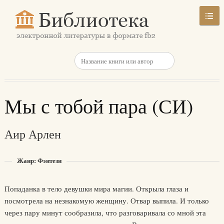
Мы с тобой пара (СИ)
Аир Арлен
Жанр: Фэнтези
Попаданка в тело девушки мира магии. Открыла глаза и
посмотрела на незнакомую женщину. Отвар выпила. И только
через пару минут сообразила, что разговаривала со мной эта