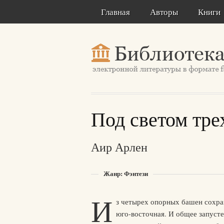
Главная
Авторы
Книги
Под светом тре
Аир Арлен
Жанр: Фэнтези
И
з четырех опорных башен сохра
юго-восточная. И общее запусте