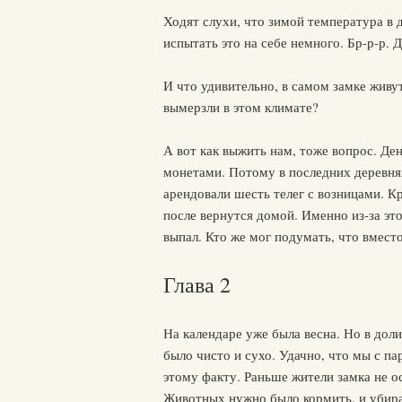
Ходят слухи, что зимой температура в
испытать это на себе немного. Бр-р-р. Д
И что удивительно, в самом замке живу
вымерзли в этом климате?
А вот как выжить нам, тоже вопрос. Де
монетами. Потому в последних деревнях
арендовали шесть телег с возницами. К
после вернутся домой. Именно из-за это
выпал. Кто же мог подумать, что вместо
Глава 2
На календаре уже была весна. Но в долин
было чисто и сухо. Удачно, что мы с па
этому факту. Раньше жители замка не о
Животных нужно было кормить, и убира