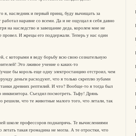
то я, наследник и первый принц, буду вычищать за
 работал наравне со всеми. Да и не ощущал я себя давно
тря на наследство и завещание деда, королем мне не
е провел. И жрецы его поддержали. Теперь у нас один
й, с которыми я веду борьбу всю свою сознательную
ителей! Это лживое учение о каких-то
Лучше бы король еще одну электростанцию отстроил, чем
ерунду деньги расходуют, что я только скреплю зубами
станки древних рептилий. И что? Вообще-то я тогда был
 инквизитора. Съездил посмотреть. Тьфу! Дрянь
о решили, что те животные малого того, что летали, так
шей школе профессоров поднапрячь. Те вычислениями
о летать такая громадина не могла. А те отростки, что