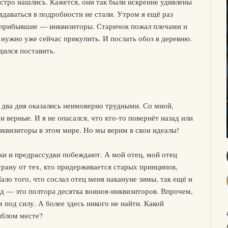
тро нашлись. Кажется, они так были искренне удивлены
 вдаваться в подробности не стали. Утром я ещё раз
 прибывшие — инквизиторы. Старичок пожал плечами и
 нужно уже сейчас прикупить. И послать обоз в деревню.
дился поставить.
два дня оказались неимоверно трудными. Со мной,
 верные. И я не опасался, что кто-то повернёт назад или
квизиторы в этом мире. Но мы верим в свои идеалы!
оки и предрассудки побеждают. А мой отец, мой отец
трану от тех, кто придерживается старых принципов,
ало того, что сослал отец меня накануне зимы, так ещё и
д — это полтора десятка воинов-инквизиторов. Впрочем,
м под силу. А более здесь никого не найти. Какой
иблом месте?