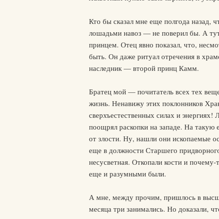
Кто бы сказал мне еще полгода назад, ч
лошадьми навоз — не поверил бы. А тут
принцем. Отец явно показал, что, несмо
быть. Он даже ритуал отречения в храм
наследник — второй принц Камм.
Братец мой — почитатель всех тех веще
жизнь. Ненавижу этих поклонников Хран
сверхъестественных силах и энергиях! 
поощрял раскопки на западе. На такую 
от злости. Ну, нашли они ископаемые о
еще в должности Старшего придворного
несусветная. Откопали кости и почему-т
еще и разумными были.
А мне, между прочим, пришлось в выс
месяца три занимались. Но доказали, чт