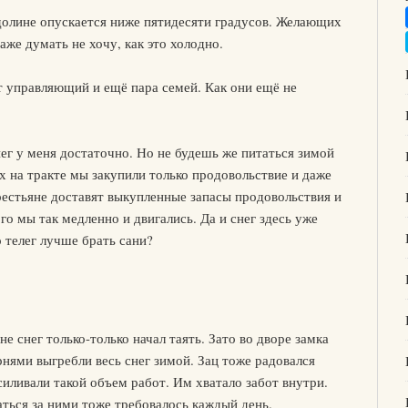
 долине опускается ниже пятидесяти градусов. Желающих
аже думать не хочу, как это холодно.
т управляющий и ещё пара семей. Как они ещё не
нег у меня достаточно. Но не будешь же питаться зимой
 на тракте мы закупили только продовольствие и даже
рестьяне доставят выкупленные запасы продовольствия и
го мы так медленно и двигались. Да и снег здесь уже
 телег лучше брать сани?
е снег только-только начал таять. Зато во дворе замка
рнями выгребли весь снег зимой. Зац тоже радовался
силивали такой объем работ. Им хватало забот внутри.
ться за ними тоже требовалось каждый день.