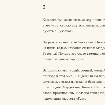
2
Казалось бы, какая связь между понят
в это утро, стоило ему вспомнить подс
думать о Бузовнах?..
Ни разу в жизни он не бывал там. Он во
на пляж. Только названия слышал: Мар
Бузовны? Почему это слово втемяшилось
провести день за городом?
Вспомнился этот яркий, сочный, желтый
прихода в этот мир — виденный им подс
спускаясь с этажа на этаж по безлюдной
пригородов: Мардекяны, Бильгя, Пир
слово: произносишь, и словно тебя раз
исполнении квартета «Гая».