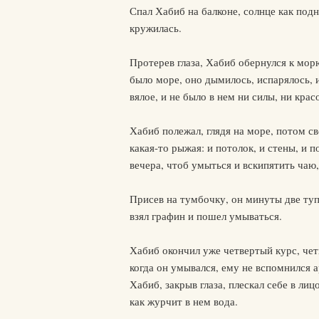
Спал Хабиб на балконе, солнце как подн
кружилась.
Протерев глаза, Хабиб обернулся к морю
было море, оно дымилось, испарялось, 
вялое, и не было в нем ни силы, ни крас
Хабиб полежал, глядя на море, потом св
какая-то рыжая: и потолок, и стены, и п
вечера, чтоб умыться и вскипятить чаю
Присев на тумбочку, он минуты две туп
взял графин и пошел умываться.
Хабиб окончил уже четвертый курс, четы
когда он умывался, ему не вспомнился а
Хабиб, закрыв глаза, плескал себе в ли
как журчит в нем вода.