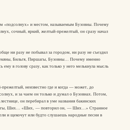
ием «подсолнух» и местом, называемым Бузовны. Почему
олнух, сочный, яркий, желтый-прежелтый, он сразу начал
обще ни разу не побывал за городом, ни разу не съездил
декяны, Бильгя, Пиршагы, Бузовны… Почему именно
 ему в голову сразу, как только у него мелькнула мысль
-прежелтый, неизвестно где и когда — может, до
олнух, и за чаем он только и думал о Бузовнах. Потом,
 лестнице, он перебирал в уме названия бакинских
шагы, Ших… «Ших, — повторил он, — Ших…» Странное
дели и щекочут или будто слушаешь народные песни в