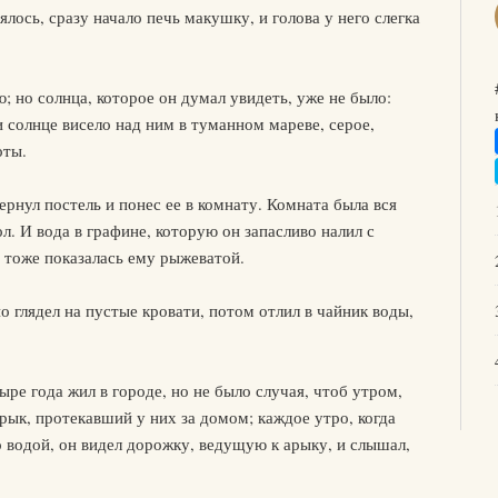
ялось, сразу начало печь макушку, и голова у него слегка
; но солнца, которое он думал увидеть, уже не было:
и солнце висело над ним в туманном мареве, серое,
оты.
ернул постель и понес ее в комнату. Комната была вся
ол. И вода в графине, которую он запасливо налил с
, тоже показалась ему рыжеватой.
о глядел на пустые кровати, потом отлил в чайник воды,
ре года жил в городе, но не было случая, чтоб утром,
рык, протекавший у них за домом; каждое утро, когда
цо водой, он видел дорожку, ведущую к арыку, и слышал,