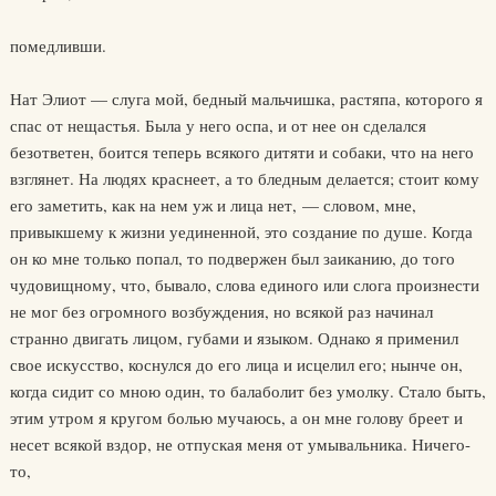
помедливши.
Нат Элиот — слуга мой, бедный мальчишка, растяпа, которого я
спас от нещастья. Была у него оспа, и от нее он сделался
безответен, боится теперь всякого дитяти и собаки, что на него
взглянет. На людях краснеет, а то бледным делается; стоит кому
его заметить, как на нем уж и лица нет, — словом, мне,
привыкшему к жизни уединенной, это создание по душе. Когда
он ко мне только попал, то подвержен был заиканию, до того
чудовищному, что, бывало, слова единого или слога произнести
не мог без огромного возбуждения, но всякой раз начинал
странно двигать лицом, губами и языком. Однако я применил
свое искусство, коснулся до его лица и исцелил его; нынче он,
когда сидит со мною один, то балаболит без умолку. Стало быть,
этим утром я кругом болью мучаюсь, а он мне голову бреет и
несет всякой вздор, не отпуская меня от умывальника. Ничего-
то,