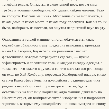
телефона рядом. Он застыл в скрюченной позе, потом снял
трубку и услышал сообщение: «У церкви найден мальчик. Тело
не тронуто. Выслана машина». Мгновение он не мог понять, в
каком доме, в каком месте, в каком году проснулся. Как бы то ни
было, выбираясь из постели, он ощутил неприятный вкус во рту.
Оказавшись в теплой машине, он стал обдумывать, какие
служебные обязанности ему предстоит выполнить; проезжая
мимо Св. Георгия, Блумсбери, он размышлял насчет
фотоснимков, которые потребуется сделать, — нужно
зафиксировать и положение тела, и каждую складку одежды, а
также все, что зажато в руках, и то, что вытекло изо рта; когда
он ехал по Хай-Холборну, пересекая Холборнский виадук, мимо
статуи Кристофера Рена, из полицейского радиопередатчика
раздался неразборчивый шум — три всплеска, будто
осветивших на миг лицо водителя; когда машина двигалась по
Ньюгейт-стрит, он выбирал масштаб изображения и подробных
зарисовок, которые ему понадобятся, но, пока смотрел на спину