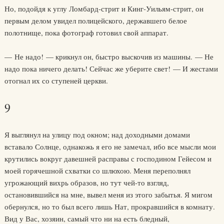
Но, подойдя к углу Ломбард-стрит и Кинг-Уильям-стрит, он
первым делом увидел полицейского, державшего белое
полотнище, пока фотограф готовил свой аппарат.
— Не надо! — крикнул он, быстро выскочив из машины. — Не
надо пока ничего делать! Сейчас же уберите свет! — И жестами
отогнал их со ступеней церкви.
9
Я выглянул на улицу под окном; над доходными домами
вставало Солнце, однакожь я его не замечал, ибо все мысли мои
крутились вокруг давешней расправы с господином Гейесом и
моей горячешной схватки со шлюхою. Меня переполнял
угрожающий вихрь образов, но тут чей-то взгляд,
остановившийся на мне, вывел меня из этого забытья. Я мигом
обернулся, но то был всего лишь Нат, прокравшийся в комнату.
Вид у Вас, хозяин, самый что ни на есть бледный,