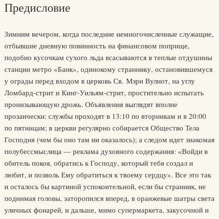
Предисловие
Зимним вечером, когда последние немногочисленные служащие,
отбывшие дневную повинность на финансовом поприще,
подобно кусочкам сухого льда всасываются в теплые отдушины
станции метро «Банк», одинокому страннику, остановившемуся
у ограды перед входом в церковь Св. Мэри Вулнот, на углу
Ломбард-стрит и Кинг-Уильям-стрит, простительно испытать
пронизывающую дрожь. Объявления выглядят вполне
прозаически: службы проходят в 13:10 по вторникам и в 20:00
по пятницам; в церкви регулярно собирается Общество Тела
Господня (чем бы оно там ни оказалось); а следом идет знакомая
полубессмыслица — реклама духовного содержания: «Войди в
обитель покоя, обратись к Господу, который тебя создал и
любит, и позволь Ему обратиться к твоему сердцу». Все это так
и осталось бы картиной успокоительной, если бы странник, не
поднимая головы, заторопился вперед, в оранжевые шатры света
уличных фонарей, и дальше, мимо супермаркета, закусочной и