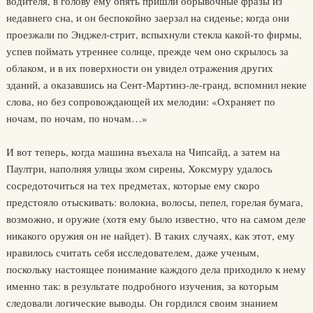
водителя, в голову ему опять пришли обрывочные фразы из
недавнего сна, и он беспокойно заерзал на сиденье; когда они
проезжали по Энджел-стрит, вспыхнули стекла какой-то фирмы,
успев поймать утреннее солнце, прежде чем оно скрылось за
облаком, и в их поверхности он увидел отражения других
зданий, а оказавшись на Сент-Мартинз-ле-гранд, вспомнил некие
слова, но без сопровождающей их мелодии: «Охраняет по
ночам, по ночам, по ночам…»
И вот теперь, когда машина въехала на Чипсайд, а затем на
Паултри, наполняя улицы эхом сирены, Хоксмуру удалось
сосредоточиться на тех предметах, которые ему скоро
предстояло отыскивать: волокна, волосы, пепел, горелая бумага,
возможно, и оружие (хотя ему было известно, что на самом деле
никакого оружия он не найдет). В таких случаях, как этот, ему
нравилось считать себя исследователем, даже ученым,
поскольку настоящее понимание каждого дела приходило к нему
именно так: в результате подробного изучения, за которым
следовали логические выводы. Он гордился своим знанием