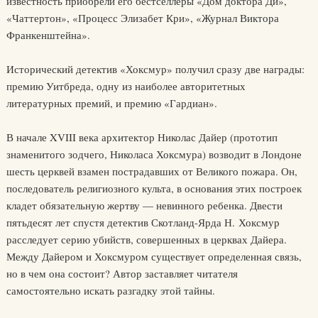
известность приобрели его бестселлеры «Дом доктора Ди»,
«Чаттертон», «Процесс Элизабет Кри», «Журнал Виктора
Франкенштейна».
Исторический детектив «Хоксмур» получил сразу две награды:
премию Уитбреда, одну из наиболее авторитетных
литературных премий, и премию «Гардиан».
В начале XVIII века архитектор Николас Дайер (прототип
знаменитого зодчего, Николаса Хоксмура) возводит в Лондоне
шесть церквей взамен пострадавших от Великого пожара. Он,
последователь религиозного культа, в основания этих построек
кладет обязательную жертву — невинного ребенка. Двести
пятьдесят лет спустя детектив Скотланд-Ярда Н. Хоксмур
расследует серию убийств, совершенных в церквах Дайера.
Между Дайером и Хоксмуром существует определенная связь,
но в чем она состоит? Автор заставляет читателя
самостоятельно искать разгадку этой тайны.