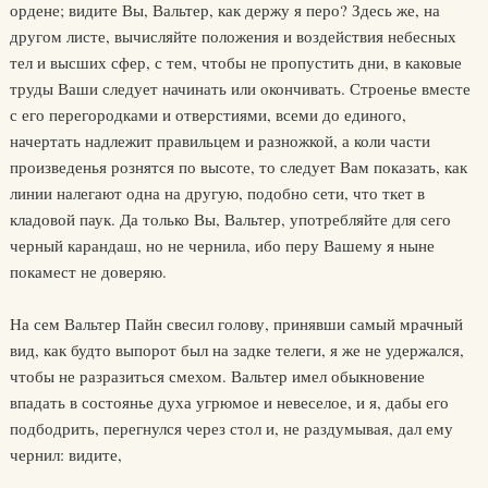
ордене; видите Вы, Вальтер, как держу я перо? Здесь же, на
другом листе, вычисляйте положения и воздействия небесных
тел и высших сфер, с тем, чтобы не пропустить дни, в каковые
труды Ваши следует начинать или окончивать. Строенье вместе
с его перегородками и отверстиями, всеми до единого,
начертать надлежит правильцем и разножкой, а коли части
произведенья рознятся по высоте, то следует Вам показать, как
линии налегают одна на другую, подобно сети, что ткет в
кладовой паук. Да только Вы, Вальтер, употребляйте для сего
черный карандаш, но не чернила, ибо перу Вашему я ныне
покамест не доверяю.
На сем Вальтер Пайн свесил голову, принявши самый мрачный
вид, как будто выпорот был на задке телеги, я же не удержался,
чтобы не разразиться смехом. Вальтер имел обыкновение
впадать в состоянье духа угрюмое и невеселое, и я, дабы его
подбодрить, перегнулся через стол и, не раздумывая, дал ему
чернил: видите,