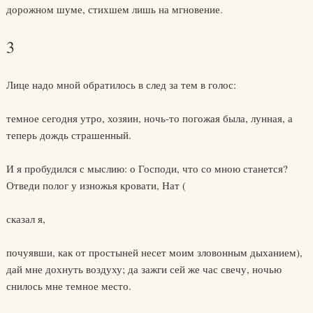
дорожном шуме, стихшем лишь на мгновение.
3
Лице надо мной обратилось в след за тем в голос:
темное сегодня утро, хозяин, ночь-то погожая была, лунная, а
теперь дождь страшенный.
И я пробудился с мыслию: о Господи, что со мною станется?
Отведи полог у изножья кровати, Нат (
сказал я,
почуявши, как от простыней несет моим зловонным дыханием),
дай мне дохнуть воздуху; да зажги сей же час свечу, ночью
снилось мне темное место.