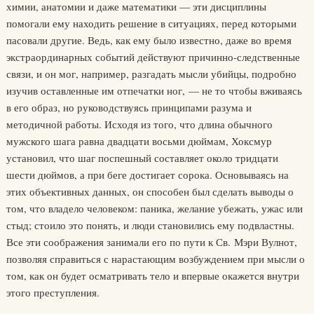
химии, анатомии и даже математики — эти дисциплины
помогали ему находить решение в ситуациях, перед которыми
пасовали другие. Ведь, как ему было известно, даже во время
экстраординарных событий действуют причинно-следственные
связи, и он мог, например, разгадать мысли убийцы, подробно
изучив оставленные им отпечатки ног, — не то чтобы вживаясь
в его образ, но руководствуясь принципами разума и
методичной работы. Исходя из того, что длина обычного
мужского шага равна двадцати восьми дюймам, Хоксмур
установил, что шаг поспешный составляет около тридцати
шести дюймов, а при беге достигает сорока. Основываясь на
этих объективных данных, он способен был сделать выводы о
том, что владело человеком: паника, желание убежать, ужас или
стыд; стоило это понять, и люди становились ему подвластны.
Все эти соображения занимали его по пути к Св. Мэри Вулнот,
позволяя справиться с нарастающим возбуждением при мысли о
том, как он будет осматривать тело и впервые окажется внутри
этого преступления.