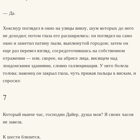
— Да.
Хоксмур поглядел в окно на улицы внизу, шум которых до него
не доходил; потом глаза его расширились: он поглядел на само
окно и заметил патину пыли, выплюнутой городом; затем он
еще раз перевел взгляд, сосредоточившись на собственном
отражении — или, скорее, на абрисе лица, висящем над
лондонскими зданиями, словно галлюцинация. У него болела
голова; наконец он закрыл глаза, чуть прижав пальцы к вискам, и
спросил:
7
Который нынче час, господин Дайер, душа моя? Я своих часов
не завела.
К шести близится,