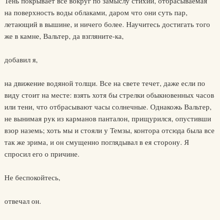
Тень покрывает все вокруг по замыслу стихии, отбрасываемая
на поверхность воды облаками, даром что они суть пар,
летающий в вышине, и ничего более. Научитесь достигать того
же в камне, Вальтер, да взгляните-ка,
добавил я,
на движение водяной толщи. Все на свете течет, даже если по
виду стоит на месте: взять хотя бы стрелки обыкновенных часов
или тени, что отбрасывают часы солнечные. Однакожь Вальтер,
не вынимая рук из карманов панталон, прищурился, опустивши
взор наземь; хоть мы и стояли у Темзы, контора отсюда была все
так же зрима, и он смущенно поглядывал в ея сторону. Я
спросил его о причине.
Не беспокойтесь,
отвечал он.