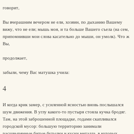
говорит,
Вы вчерашним вечером не ели, хозяин, по дыханию Вашему
вижу, что не ели; мышь моя, и та больше Вашего съела (на сем,
припомнивши мои слова касательно до мыши, он умолк). Что ж
Вы,
продолжает,
забыли, чему Вас матушка учила:
4
И когда крик замер, с усиленной ясностью вновь послышался
шум движения. В углу какого-то пустыря стояла кучка бродяг.
Там, на этой заброшенной площадке, годами скапливался
городской мусор: большую территорию занимали
расшвырянные битые бутылки и куски металла, в которых