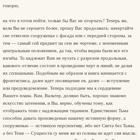
говорю,
на что я готов пойти, только бы Вас не огорчать? Теперь же,
коли Вы не серчаете более, прошу Вас продолжать: начертайте
сие отвесное сооруженье с фасада или с передней стороны, за
тем — самый сей предмет на сем же чертеже, с неизменным
центральным положением, да так, чтобы видны были все его
изгибы. То надлежит Вам не путать с разрезом продольным,
какового отличие состоит в проведении черт и линий, не делая
их сплошными. Подобным же образом и книга начинается с
фронтисписа, далее идет посвящение ея, далее — вступление
или предуведомление. Теперь подходим мы к сердцевине
Вашего плана. Вам, Вальтер, должно быть, хорошо знакомо
искусство затенения, и Вы, верно, обучены тому, как
отображать тени с надлежащим тщанием. Единственно Тьма
способна давать произведенью нашему истинную форму, а
сооруженью — истинную перспективу, ибо нет Света без Тьмы,
а без Тени — Сущности (у меня же из головы не идет сия мысль: