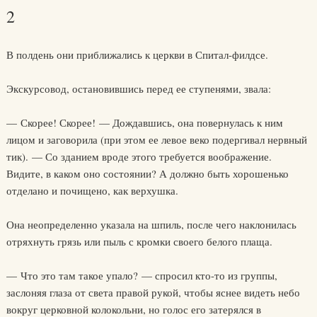
2
В полдень они приближались к церкви в Спитал-филдсе.
Экскурсовод, остановившись перед ее ступенями, звала:
— Скорее! Скорее! — Дождавшись, она повернулась к ним
лицом и заговорила (при этом ее левое веко подергивал нервный
тик). — Со зданием вроде этого требуется воображение.
Видите, в каком оно состоянии? А должно быть хорошенько
отделано и почищено, как верхушка.
Она неопределенно указала на шпиль, после чего наклонилась
отряхнуть грязь или пыль с кромки своего белого плаща.
— Что это там такое упало? — спросил кто-то из группы,
заслоняя глаза от света правой рукой, чтобы яснее видеть небо
вокруг церковной колокольни, но голос его затерялся в