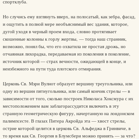
спортклуба.
Но случись ему взглянуть вверх, на полосатый, как зебра, фасад,
и ощутить в полной мере необъяснимый вес здания, которое,
дугой уходя в черный проем входа, словно протягивает
скошенные колонны к горлу жертвы, — тогда наш странник,
возможно, понял бы, что его охватила не простая дрожь, но
отчаянная лихорадка, передаваемая из поколения в поколение,
источник которой — страх вечности, ожидающей в конце, и
неизбежного на пути туда плотского отмирания.
Церковь Св. Мэри Вулнот образует вершину треугольника, или
одну из вершин пятиугольника, или самый кончик стрелы — в
зависимости от того, сколько построек Николаса Хоксмура с их
местоположением вам заблагорассудится включить в эту
странную геометрическую фигуру, начертанную на лондонском
палимпсесте. В глазах Питера Акройда эта — хвост стрелы,
острие которой целится в церковь Св. Альфеджа в Гринвиче, в
то время как Св. Георгия в Блумсбери можно принять — за что?