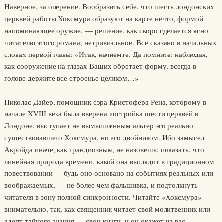
Наверное, за оперение. Вообразить себе, что шесть лондонских
церквей работы Хоксмура образуют на карте нечто, формой
напоминающее оружие, — решение, как скоро сделается ясно
читателю этого романа, нетривиальное. Все сказано в начальных
словах первой главы: «Итак, начнемте. Да помните: наблюдая,
как сооружение на глазах Ваших обретает форму, всегда в
голове держите все строенье целиком…»
Николас Дайер, помощник сэра Кристофера Рена, которому в
начале XVIII века была вверена постройка шести церквей в
Лондоне, выступает не вымышленным альтер эго реально
существовавшего Хоксмура, но его двойником. Ибо замысел
Акройда иначе, как грандиозным, не назовешь: показать, что
линейная природа времени, какой она выглядит в традиционном
повествовании — будь оно основано на событиях реальных или
воображаемых, — не более чем фальшивка, и подтолкнуть
читателя в зону полной синхронности. Читайте «Хоксмура»
внимательно, так, как священник читает свой молитвенник или
адепт тайного знания — свои книги, и он окажет на вас