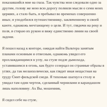
показавшийся мне на глаза. Так чувства мои следовали одно за
другим, голову же мою всю дорогу полнили мысли о семи моих
церквях, а стало быть, я пребывал во временах совершенно
иных; я уподобился путешественнику, заключенному в своей
каюте, однакожь мечтающему о цели. И тут, глядючи на реку и
поля, я стираю их рукою и вижу единственно линии на своей
ладони.
Я пошел назад к конторе, ожидая найти Вальтера занятым
планами основным и отвесным, однакожь увидел его
прохлаждающимся в углу, на стуле подле дымохода,
уставившимся в огонь, как будто созерцал он странные образы в
углях, да так меланхолически, как глядит иная нещастная на
груду Смит-фильдской снеди. Я тихонько шагнул к столу и
увидал там один чертеж, сделанный чернилами и карандашом
лишь наполовину. Ах Вы, мошенник,
Я сидел себе на стуле,