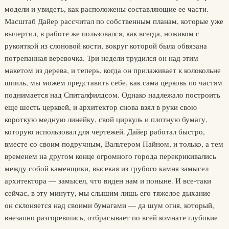
модели и увидеть, как расположены составляющие ее части.
Масштаб Дайер рассчитал по собственным планам, которые уже
вычертил, в работе же пользовался, как всегда, ножиком с
рукояткой из слоновой кости, вокруг которой была обвязана
потрепанная веревочка. Три недели трудился он над этим
макетом из дерева, и теперь, когда он прилаживает к колокольне
шпиль, мы можем представить себе, как сама церковь по частям
поднимается над Спиталфилдсом. Однако надлежало построить
еще шесть церквей, и архитектор снова взял в руки свою
короткую медную линейку, свой циркуль и плотную бумагу,
которую использовал для чертежей. Дайер работал быстро,
вместе со своим подручным, Вальтером Пайном, и только, а тем
временем на другом конце огромного города перекрикивались
между собой каменщики, высекая из грубого камня замысел
архитектора — замысел, что виден нам и поныне. И все-таки
сейчас, в эту минуту, мы слышим лишь его тяжелое дыхание —
он склоняется над своими бумагами — да шум огня, который,
внезапно разгоревшись, отбрасывает по всей комнате глубокие