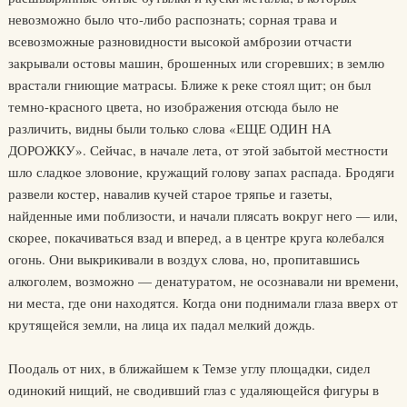
невозможно было что-либо распознать; сорная трава и
всевозможные разновидности высокой амброзии отчасти
закрывали остовы машин, брошенных или сгоревших; в землю
врастали гниющие матрасы. Ближе к реке стоял щит; он был
темно-красного цвета, но изображения отсюда было не
различить, видны были только слова «ЕЩЕ ОДИН НА
ДОРОЖКУ». Сейчас, в начале лета, от этой забытой местности
шло сладкое зловоние, кружащий голову запах распада. Бродяги
развели костер, навалив кучей старое тряпье и газеты,
найденные ими поблизости, и начали плясать вокруг него — или,
скорее, покачиваться взад и вперед, а в центре круга колебался
огонь. Они выкрикивали в воздух слова, но, пропитавшись
алкоголем, возможно — денатуратом, не осознавали ни времени,
ни места, где они находятся. Когда они поднимали глаза вверх от
крутящейся земли, на лица их падал мелкий дождь.
Поодаль от них, в ближайшем к Темзе углу площадки, сидел
одинокий нищий, не сводивший глаз с удаляющейся фигуры в