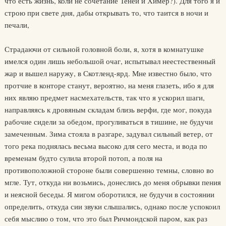
что есть жизнь, коли не сочетание Теней и Химер?). Для того я и
строю при свете дня, дабы открывать то, что таится в ночи и
печали,
Страдаючи от сильной головной боли, я, хотя в комнатушке
имелся один лишь небольшой очаг, испытывал неестественный
жар и вышел наружу, в Скотленд-ярд. Мне известно было, что
протчие в конторе станут, вероятно, на меня глазеть, ибо я для
них являю предмет насмехательств, так что я ускорил шаги,
направляясь к дровяным складам близь верфи, где мог, покуда
рабочие сидели за обедом, прогуливаться в тишине, не будучи
замеченным. Зима стояла в разгаре, задувал сильный ветер, от
того река поднялась весьма высоко для сего места, и вода по
временам будто сулила второй потоп, а поля на
противоположной стороне были совершенно темны, словно во
мгле. Тут, откуда ни возьмись, донеслись до меня обрывки пения
и неясной беседы. Я мигом оборотился, не будучи в состоянии
определить, откуда сии звуки слышались, однако после успокоил
себя мыслию о том, что это был Ричмондской паром, как раз