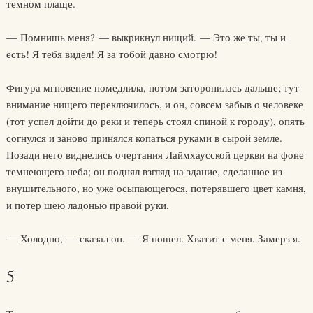
темном плаще.
— Помнишь меня? — выкрикнул нищий. — Это же ты, ты и
есть! Я тебя видел! Я за тобой давно смотрю!
Фигура мгновение помедлила, потом заторопилась дальше; тут
внимание нищего переключилось, и он, совсем забыв о человеке
(тот успел дойти до реки и теперь стоял спиной к городу), опять
согнулся и заново принялся копаться руками в сырой земле.
Позади него виднелись очертания Лаймхаусской церкви на фоне
темнеющего неба; он поднял взгляд на здание, сделанное из
внушительного, но уже осыпающегося, потерявшего цвет камня,
и потер шею ладонью правой руки.
— Холодно, — сказал он. — Я пошел. Хватит с меня. Замерз я.
5