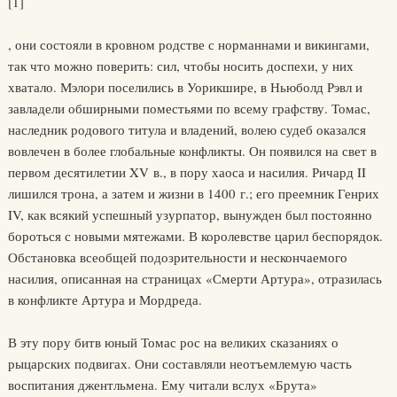
[1]
, они состояли в кровном родстве с норманнами и викингами,
так что можно поверить: сил, чтобы носить доспехи, у них
хватало. Мэлори поселились в Уорикшире, в Ньюболд Рэвл и
завладели обширными поместьями по всему графству. Томас,
наследник родового титула и владений, волею судеб оказался
вовлечен в более глобальные конфликты. Он появился на свет в
первом десятилетии XV в., в пору хаоса и насилия. Ричард II
лишился трона, а затем и жизни в 1400 г.; его преемник Генрих
IV, как всякий успешный узурпатор, вынужден был постоянно
бороться с новыми мятежами. В королевстве царил беспорядок.
Обстановка всеобщей подозрительности и нескончаемого
насилия, описанная на страницах «Смерти Артура», отразилась
в конфликте Артура и Мордреда.
В эту пору битв юный Томас рос на великих сказаниях о
рыцарских подвигах. Они составляли неотъемлемую часть
воспитания джентльмена. Ему читали вслух «Брута»