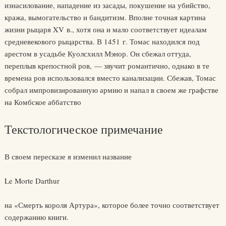
изнасилование, нападение из засады, покушение на убийство,
кража, вымогательство и бандитизм. Вполне точная картина
жизни рыцаря XV в., хотя она и мало соответствует идеалам
средневекового рыцарства. В 1451 г. Томас находился под
арестом в усадьбе Куолсхилл Мэнор. Он сбежал оттуда,
переплыв крепостной ров, — звучит романтично, однако в те
времена ров использовался вместо канализации. Сбежав, Томас
собрал импровизированную армию и напал в своем же графстве
на Комбское аббатство
Текстологическое примечание
В своем пересказе я изменил название
Le Morte Darthur
на «Смерть короля Артура», которое более точно соответствует
содержанию книги.