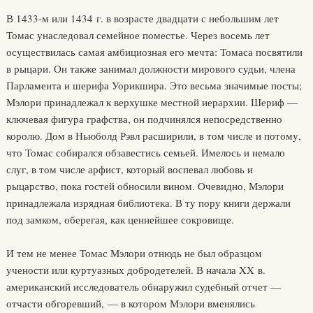
В 1433-м или 1434 г. в возрасте двадцати с небольшим лет
Томас унаследовал семейное поместье. Через восемь лет
осуществилась самая амбициозная его мечта: Томаса посвятили
в рыцари. Он также занимал должности мирового судьи, члена
Парламента и шерифа Уорикшира. Это весьма значимые посты;
Мэлори принадлежал к верхушке местной иерархии. Шериф —
ключевая фигура графства, он подчинялся непосредственно
королю. Дом в Ньюболд Рэвл расширили, в том числе и потому,
что Томас собирался обзавестись семьей. Имелось и немало
слуг, в том числе арфист, который воспевал любовь и
рыцарство, пока гостей обносили вином. Очевидно, Мэлори
принадлежала изрядная библиотека. В ту пору книги держали
под замком, оберегая, как ценнейшее сокровище.
И тем не менее Томас Мэлори отнюдь не был образцом
учености или куртуазных добродетелей. В начала XX в.
американский исследователь обнаружил судебный отчет —
отчасти обгоревший, — в котором Мэлори вменялись