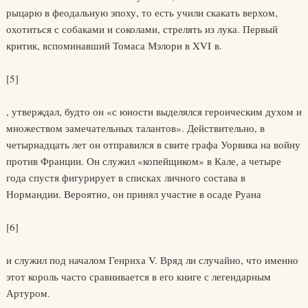
рыцарю в феодальную эпоху, то есть учили скакать верхом,
охотиться с собаками и соколами, стрелять из лука. Первый
критик, вспоминавший Томаса Мэлори в XVI в.
[5]
, утверждал, будто он «с юности выделялся героическим духом и
множеством замечательных талантов». Действительно, в
четырнадцать лет он отправился в свите графа Уорвика на войну
против Франции. Он служил «копейщиком» в Кале, а четыре
года спустя фигурирует в списках личного состава в
Нормандии. Вероятно, он принял участие в осаде Руана
[6]
и служил под началом Генриха V. Вряд ли случайно, что именно
этот король часто сравнивается в его книге с легендарным
Артуром.