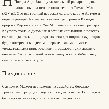
Н
Питера Акройда — увлекательный рыцарский роман,
написанный на основе произведения Томаса Мэлори
(XIV в.). Это виртуозный пересказ легенд о короле Артуре и
первом рыцаре Ланселоте, о любви Тристрама и Изольды, о
пророке Мерлине и злой Фее Моргане, об отважных рыцарях
Круглого стола, о духовных и земных испытаниях в поисках
святого Грааля. Книга предназначена для широкой аудитории и
будет интересна как детям, впервые знакомящимся с
увлекательными приключениями прошлого, так и людям с
немалым багажом знаний, пополняющим свою библиотеку
классической литературы.
Предисловие
Сэр Томас Мэлори происходит из семейства, бережно
хранившего традиции рыцарского кодекса чести. Его предки
были «джентльмены, исстари носившие доспехи»