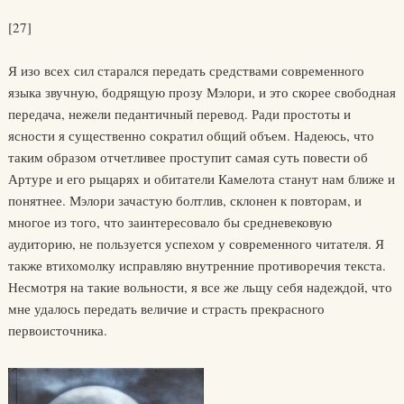
[27]
Я изо всех сил старался передать средствами современного
языка звучную, бодрящую прозу Мэлори, и это скорее свободная
передача, нежели педантичный перевод. Ради простоты и
ясности я существенно сократил общий объем. Надеюсь, что
таким образом отчетливее проступит самая суть повести об
Артуре и его рыцарях и обитатели Камелота станут нам ближе и
понятнее. Мэлори зачастую болтлив, склонен к повторам, и
многое из того, что заинтересовало бы средневековую
аудиторию, не пользуется успехом у современного читателя. Я
также втихомолку исправляю внутренние противоречия текста.
Несмотря на такие вольности, я все же льщу себя надеждой, что
мне удалось передать величие и страсть прекрасного
первоисточника.