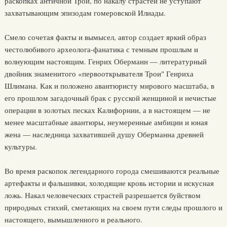
раскопках античной Трои, по накалу страстей не уступают
захватывающим эпизодам гомеровской Илиады.
Смело сочетая факты и вымысел, автор создает яркий образ
честолюбивого археолога-фанатика с темным прошлым и
волнующим настоящим. Генрих Оберманн — литературный
двойник знаменитого «первооткрывателя Трои" Генриха
Шлимана. Как и положено авантюристу мирового масштаба, в
его прошлом загадочный брак с русской женщиной и нечистые
операции в золотых песках Калифорнии, а в настоящем — не
менее масштабные авантюры, неумеренные амбиции и юная
жена — наследница захватившей душу Оберманна древней
культуры.
Во время раскопок легендарного города смешиваются реальные
артефакты и фальшивки, холодящие кровь истории и искусная
ложь. Накал человеческих страстей разрешается буйством
природных стихий, сметающих на своем пути следы прошлого и
настоящего, вымышленного и реального.