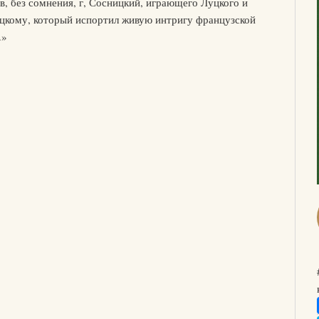
ов, без сомнения, г, Сосницкий, играющего Луцкого и
ицкому, который испортил живую интригу французской
.»