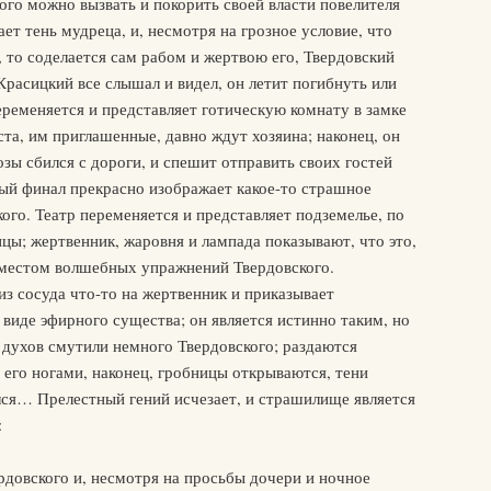
го можно вызвать и покорить своей власти повелителя
ет тень мудреца, и, несмотря на грозное условие, что
 то соделается сам рабом и жертвою его, Твердовский
Красицкий все слышал и видел, он летит погибнуть или
ременяется и представляет готическую комнату в замке
ста, им приглашенные, давно ждут хозяина; наконец, он
розы сбился с дороги, и спешит отправить своих гостей
ный финал прекрасно изображает какое-то страшное
го. Театр переменяется и представляет подземелье, по
цы; жертвенник, жаровня и лампада показывают, что это,
 местом волшебных упражнений Твердовского.
з сосуда что-то на жертвенник и приказывает
 виде эфирного существа; он является истинно таким, но
 духов смутили немного Твердовского; раздаются
 его ногами, наконец, гробницы открываются, тени
лся… Прелестный гений исчезает, и страшилище является
:
рдовского и, несмотря на просьбы дочери и ночное