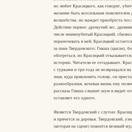
но любит Красицкого, как говорят, убит
желание быть всесильным повелителем д
волшебства, но жаждет приобресть посл
Действие первое: дремучий лес, древняя
числе мнимоубитый Красицкий, сбились 
переночевать в ней; Красицкий остаетс
за пана Твердовского; Гикша (цыган), б
обогреться, но Красицкий отказывается
историю. Читатели ее отгадывают. Крас
с турками и три года не возвращался на
зная, куда приклонить голову, он прист
разнообразная, кочевая жизнь ему полю
рассказа Гикша слышит шум и видит ого
оставляет его одного.
Является Твердовский с слугою: Красиц
и прячется за деревья. Твердовский, уз
(которая на сцене) покоится великий му