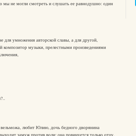
о мы не могли смотреть и слушать ее равнодушно: один
е для умножения авторской славы, а для другой,
ий композитор музыки, прелестными произведениями
ключения,
?..
 вельможа, любит Юлию, дочь бедного дворянина
выходит замуж против воли; она повинуется только отцу,