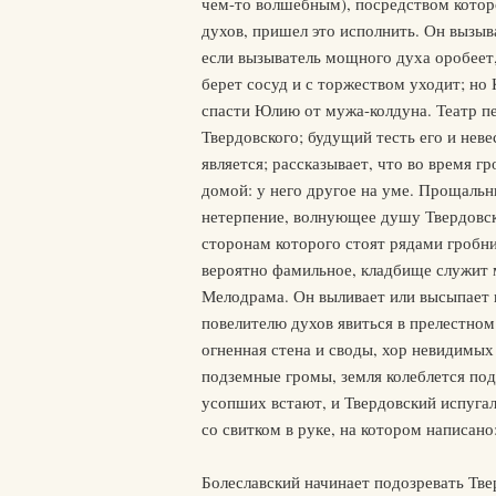
чем-то волшебным), посредством которо
духов, пришел это исполнить. Он вызыва
если вызыватель мощного духа оробеет,
берет сосуд и с торжеством уходит; но 
спасти Юлию от мужа-колдуна. Театр пе
Твердовского; будущий тесть его и неве
является; рассказывает, что во время г
домой: у него другое на уме. Прощаль
нетерпение, волнующее душу Твердовско
сторонам которого стоят рядами гробни
вероятно фамильное, кладбище служит
Мелодрама. Он выливает или высыпает и
повелителю духов явиться в прелестном
огненная стена и своды, хор невидимых
подземные громы, земля колеблется под
усопших встают, и Твердовский испуга
со свитком в руке, на котором написано
Болеславский начинает подозревать Тве