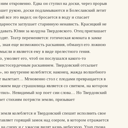
с ним откровенно. Едва он ступил на доски, через прорыв
ашет рукою, доски подламываются и Болеславский летит
й все это видел; он бросается в воду и спасает
одарности заглушает старинную ненависть. Красицкий не
отдавать Юлии за колдуна Твердовского. Отец приглашает
ходят. Театр переменяется: готическая комната в замке
х, зная еще возможность раскаяния, обманул его ложною
мысли и является ему в виде прелестного гения.
 умоляет его, чтоб он послушался какого-то
чистосердечным раскаянием. Твердовский отсылает
!», но внутренне колеблется; наконец, жажда волшебного
ет вылетает… Мгновенно стол с плодами превращается в
режнем виде страшилища является со свитком, на котором
тупил». Невидимый хор поет сии слова… Но Твердовский
ает стихиям потрясти землю, призывает
 земля колеблется и Твердовский спешит исполнить свое
тавляет горящий замок над озером, в котором отражается
 на сцену и с ужасом видят казнь небесную. Удар грома