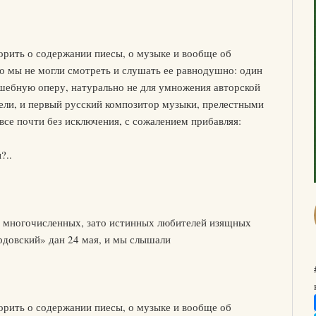
орить о содержании пиесы, о музыке и вообще об
о мы не могли смотреть и слушать ее равнодушно: один
лшебную оперу, натурально не для умножения авторской
цели, и первый русский композитор музыки, прелестными
се почти без исключения, с сожалением прибавляя:
?..
е многочисленных, зато истинных любителей изящных
рдовский» дан 24 мая, и мы слышали
орить о содержании пиесы, о музыке и вообще об