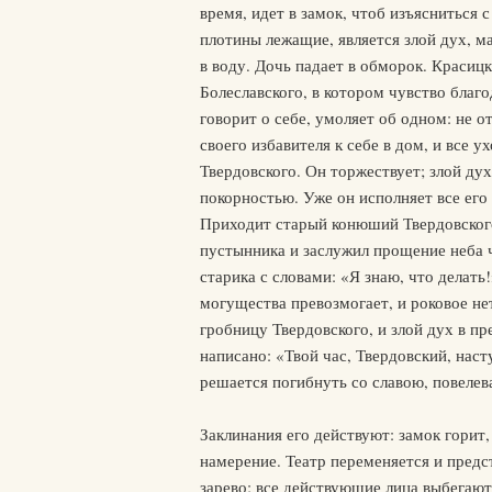
время, идет в замок, чтоб изъясниться 
плотины лежащие, является злой дух, м
в воду. Дочь падает в обморок. Красицки
Болеславского, в котором чувство благ
говорит о себе, умоляет об одном: не 
своего избавителя к себе в дом, и все у
Твердовского. Он торжествует; злой ду
покорностью. Уже он исполняет все его 
Приходит старый конюший Твердовского,
пустынника и заслужил прощение неба 
старика с словами: «Я знаю, что делать
могущества превозмогает, и роковое н
гробницу Твердовского, и злой дух в п
написано: «Твой час, Твердовский, нас
решается погибнуть со славою, повелев
Заклинания его действуют: замок горит,
намерение. Театр переменяется и предс
зарево; все действующие лица выбегают