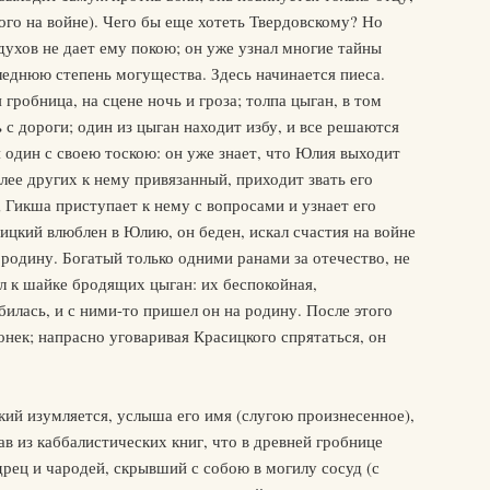
ого на войне). Чего бы еще хотеть Твердовскому? Но
ухов не дает ему покою; он уже узнал многие тайны
еднюю степень могущества. Здесь начинается пиеса.
 гробница, на сцене ночь и гроза; толпа цыган, в том
с дороги; один из цыган находит избу, и все решаются
я один с своею тоскою: он уже знает, что Юлия выходит
олее других к нему привязанный, приходит звать его
; Гикша приступает к нему с вопросами и узнает его
ицкий влюблен в Юлию, он беден, искал счастия на войне
 родину. Богатый только одними ранами за отечество, не
ал к шайке бродящих цыган: их беспокойная,
билась, и с ними-то пришел он на родину. После этого
нек; напрасно уговаривая Красицкого спрятаться, он
кий изумляется, услыша его имя (слугою произнесенное),
нав из каббалистических книг, что в древней гробнице
дрец и чародей, скрывший с собою в могилу сосуд (с