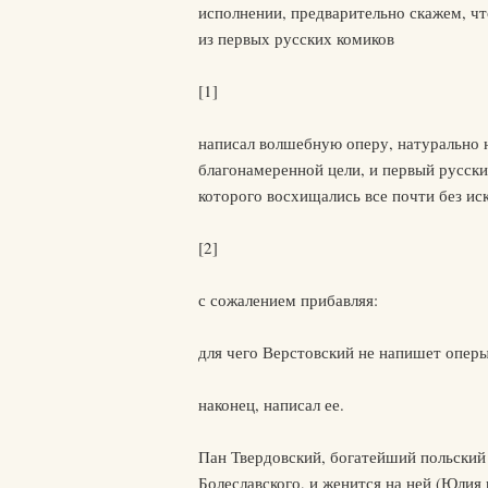
исполнении, предварительно скажем, чт
из первых русских комиков
[1]
написал волшебную оперу, натурально н
благонамеренной цели, и первый русск
которого восхищались все почти без ис
[2]
с сожалением прибавляя:
для чего Верстовский не напишет оперы
наконец, написал ее.
Пан Твердовский, богатейший польский
Болеславского, и женится на ней (Юлия 