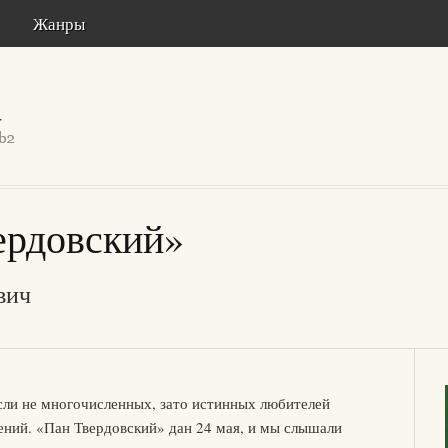
Жанры
ердовский»
вич
сли не многочисленных, зато истинных любителей
ний. «Пан Твердовский» дан 24 мая, и мы слышали