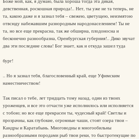
Боже мой, как, я думаю, была хороша тогда эта дикая,
девственная, роскошная природа!.. Нет, ты уже не та теперь, не
та, какою даже и я зазнал тебя – свежею, цветущею, неизмятою
отвсюду набежавшим разнородным народонаселением! Ты не
та, но все еще прекрасна, так же обширна, плодоносна и
бесконечно разнообразна, Оренбургская губерния!.. Дико звучат
два эти последние слова! Бог знает, как и откуда зашел туда
бург!
.. Но я зазнал тебя, благословенный край, еще Уфимским
наместничеством!
Так писал о тебе, лет тридцать тому назад, один из твоих
уроженцев, и все это отчасти уже исполнилось или исполняется
с тобою; но все еще прекрасен ты, чудесный край! Светлы и
прозрачны, как глубокие, огромные чаши, стоят озера твои –
Кандры и Каратабынь. Многоводны и многообильны
разнообразными породами рыб твои реки, то быстротекущие по