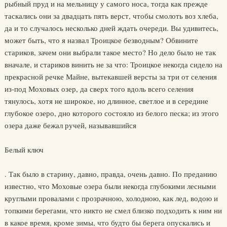
рыбный пруд и на мельницу у самого носа, тогда как прежде
таскались они за двадцать пять верст, чтобы смолоть воз хлеба,
да и то случалось несколько дней ждать очереди. Вы удивитесь,
может быть, что я назвал Троицкое безводным? Обвините
стариков, зачем они выбрали такое место? Но дело было не так
вначале, и стариков винить не за что: Троицкое некогда сидело на
прекрасной речке Майне, вытекавшей версты за три от селения
из-под Моховых озер, да сверх того вдоль всего селения
тянулось, хотя не широкое, но длинное, светлое и в середине
глубокое озеро, дно которого состояло из белого песка; из этого
озера даже бежал ручей, называвшийся
Белый ключ
. Так было в старину, давно, правда, очень давно. По преданию
известно, что Моховые озера были некогда глубокими лесными
круглыми провалами с прозрачною, холодною, как лед, водою и
топкими берегами, что никто не смел близко подходить к ним ни
в какое время, кроме зимы, что будто бы берега опускались и