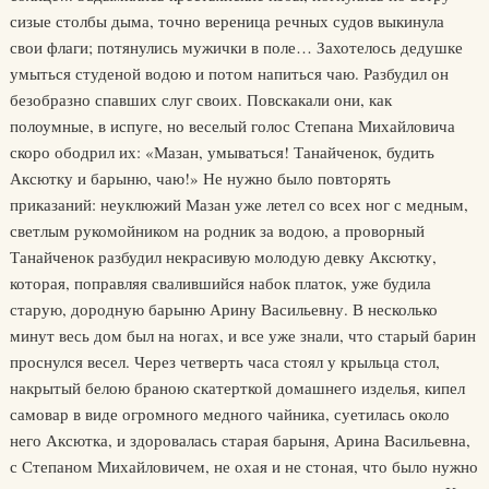
сизые столбы дыма, точно вереница речных судов выкинула
свои флаги; потянулись мужички в поле… Захотелось дедушке
умыться студеной водою и потом напиться чаю. Разбудил он
безобразно спавших слуг своих. Повскакали они, как
полоумные, в испуге, но веселый голос Степана Михайловича
скоро ободрил их: «Мазан, умываться! Танайченок, будить
Аксютку и барыню, чаю!» Не нужно было повторять
приказаний: неуклюжий Мазан уже летел со всех ног с медным,
светлым рукомойником на родник за водою, а проворный
Танайченок разбудил некрасивую молодую девку Аксютку,
которая, поправляя свалившийся набок платок, уже будила
старую, дородную барыню Арину Васильевну. В несколько
минут весь дом был на ногах, и все уже знали, что старый барин
проснулся весел. Через четверть часа стоял у крыльца стол,
накрытый белою браною скатерткой домашнего изделья, кипел
самовар в виде огромного медного чайника, суетилась около
него Аксютка, и здоровалась старая барыня, Арина Васильевна,
с Степаном Михайловичем, не охая и не стоная, что было нужно