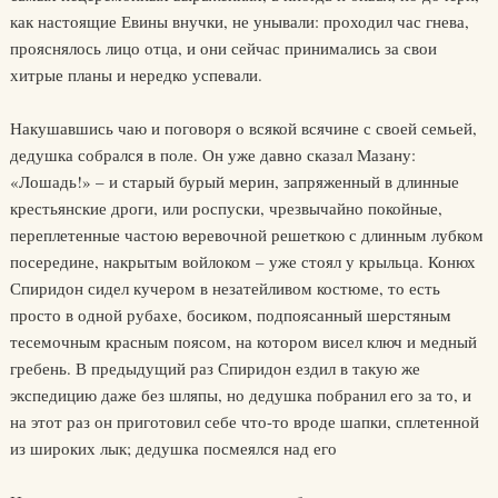
как настоящие Евины внучки, не унывали: проходил час гнева,
прояснялось лицо отца, и они сейчас принимались за свои
хитрые планы и нередко успевали.
Накушавшись чаю и поговоря о всякой всячине с своей семьей,
дедушка собрался в поле. Он уже давно сказал Мазану:
«Лошадь!» – и старый бурый мерин, запряженный в длинные
крестьянские дроги, или роспуски, чрезвычайно покойные,
переплетенные частою веревочной решеткою с длинным лубком
посередине, накрытым войлоком – уже стоял у крыльца. Конюх
Спиридон сидел кучером в незатейливом костюме, то есть
просто в одной рубахе, босиком, подпоясанный шерстяным
тесемочным красным поясом, на котором висел ключ и медный
гребень. В предыдущий раз Спиридон ездил в такую же
экспедицию даже без шляпы, но дедушка побранил его за то, и
на этот раз он приготовил себе что-то вроде шапки, сплетенной
из широких лык; дедушка посмеялся над его