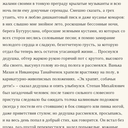
жалами своими в тонкую преграду крылатые музыканты и всю
ночь пели ему докучные серенады. Смешно сказать, а грех
утаить, что я люблю дишкантовый писк и даже кусанье комаров:
в них слышно мне знойное лето, роскошные бессонные ночи,
берега Бугуруслана, обросшие зелеными кустами, из которых со
всех сторон неслись соловьиные песни; я помню замирание
молодого сердца и сладкую, безотчетную грусть, за которую
отдал бы теперь весь остаток угасающей жизни… Проснулся
дедушка, обтер жаркою рукою горячий пот с крутого, высокого
лба своего, высунул голову из-под полога и рассмеялся. Ванька
Мазан и Никанорка Танайченок храпели врастяжку на полу, в
карикатурно-живописных положениях. «Эк храпят, собачьи
дети!» – сказал дедушка и опять улыбнулся. Степан Михайлович
был загадочный человек: после такого сильного словесного
приступа следовало бы ожидать толчка калиновым подожком
(всегда у постели его стоявшим) в бок спящего или пинка ногой,
даже приветствия стулом; но дедушка рассмеялся, просыпаясь,
и на весь день попал в добрый стих, как говорится. Он встал без
шума, раз-другой перекрестился, надел порыжелые, кожаные