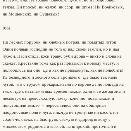
телом. Ни просьб, ни жалоб, ни ссор, ни шума! Ни Воейковых,
ни Мошенских, ни Сущевых!
[66]
Ни лесных порубок, ни хлебных потрав, ни помятых лугов!
Один полный господин не только над своей землей, но и над
чужой. Паси стада, коси траву, руби дрова – никто и слова не
скажет. Крестьяне тоже как раз привыкли к новому месту, и
полюбилось им оно. Да и как не привыкнуть, как не полюбить!
Из безводного и лесного села Троицкого, где было так мало
лугов, что с трудом прокармливали по корове да по лошади на
тягло, где с незапамятных времен пахали одни и те же загоны и
несмотря на превосходную почву, конечно, повыпахали и
поистощили землю, – переселились они на обширные
плодоносные поля и луга, никогда не тронутые ни косой, ни
сохой человека, на быструю, свежую и здоровую воду с
множеством родников и ключей, на широкий, проточный и