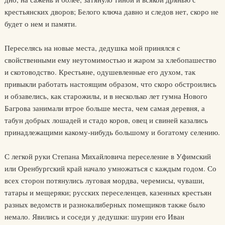
крестьянских дворов; Белого ключа давно и следов нет, скоро не
будет о нем и памяти.
Переселясь на новые места, дедушка мой принялся с
свойственными ему неутомимостью и жаром за хлебопашество
и скотоводство. Крестьяне, одушевленные его духом, так
привыкли работать настоящим образом, что скоро обстроились
и обзавелись, как старожилы, и в несколько лет гумна Нового
Багрова занимали втрое больше места, чем самая деревня, а
табун добрых лошадей и стадо коров, овец и свиней казались
принадлежащими какому-нибудь большому и богатому селению.
С легкой руки Степана Михайловича переселение в Уфимский
или Оренбургский край начало умножаться с каждым годом. Со
всех сторон потянулись луговая мордва, черемисы, чуваши,
татары и мещеряки; русских переселенцев, казенных крестьян
разных ведомств и разнокалиберных помещиков также было
немало. Явились и соседи у дедушки: шурин его Иван