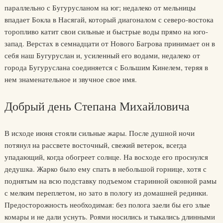
параллельно с Бугурусланом на юг; недалеко от мельницы
впадает Бокла в Насягай, который диагоналом с северо-востока
торопливо катит свои сильные и быстрые воды прямо на юго-
запад. Верстах в семнадцати от Нового Багрова принимает он в
себя наш Бугуруслан и, усиленный его водами, недалеко от
города Бугуруслана соединяется с Большим Кинелем, теряя в
нем знаменательное и звучное свое имя.
Добрый день Степана Михайловича
В исходе июня стояли сильные жары. После душной ночи
потянул на рассвете восточный, свежий ветерок, всегда
упадающий, когда обогреет солнце. На восходе его проснулся
дедушка. Жарко было ему спать в небольшой горнице, хотя с
поднятым на всю подставку подъемом старинной оконной рамы
с мелким переплетом, но зато в пологу из домашней рединки.
Предосторожность необходимая: без полога заели бы его злые
комары и не дали уснуть. Роями носились и тыкались длинными