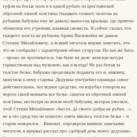
туфли на босые ноги и в одной рубахе из крестьянской
оброчной лленой холстины (ткацкого тонкого полотна на
рубашки бабушка ему не давала) вышел на крыльцо, где приятно
обхватила его утренняя, влажная свежесть. Я сейчас сказал, что
ткацкого холста на рубашки Арина Васильевна не давала
Степану Михайловичу, и всякий читатель вправе заметить, что
это не сообразно с характерами обоих супругов. Но как же быть
– прошу не прогневаться, так было на деле: женская натура
торжествовала над мужскою, как и всегда! Не раз битая за
толстое белье, бабушка продолжала подавать его и, наконец,
приучила к нему старика. Дедушка употребил однажды самое
действительное, последнее средство; он изрубил топором на
пороге своей комнаты все белье, сшитое из оброчной лленой
холстины, несмотря на вопли моей бабушки, которая умоляла,
чтоб Степан Михайлович «бил ее, да своего добра не рубил…»,
но и это средство не помогло: опять явилось толстое белье – и
старик покорился… Виноват, опровергая мнимое замечание
читателя, я прервал рассказ про «добрый день моего дедушки».