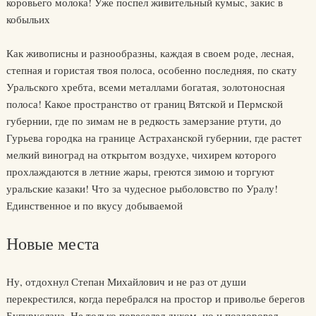
коровьего молока! Уже поспел живительный кумыс, закис в
кобыльих
Как живописны и разнообразны, каждая в своем роде, лесная,
степная и гористая твоя полоса, особенно последняя, по скату
Уральского хребта, всеми металлами богатая, золотоносная
полоса! Какое пространство от границ Вятской и Пермской
губернии, где по зимам не в редкость замерзание ртути, до
Гурьева городка на границе Астраханской губернии, где растет
мелкий виноград на открытом воздухе, чихирем которого
прохлаждаются в летние жары, греются зимою и торгуют
уральские казаки! Что за чудесное рыболовство по Уралу!
Единственное и по вкусу добываемой
Новые места
Ну, отдохнул Степан Михайлович и не раз от души
перекрестился, когда перебрался на простор и приволье берегов
Бугуруслана. Не только повеселел духом, но и поздоровел