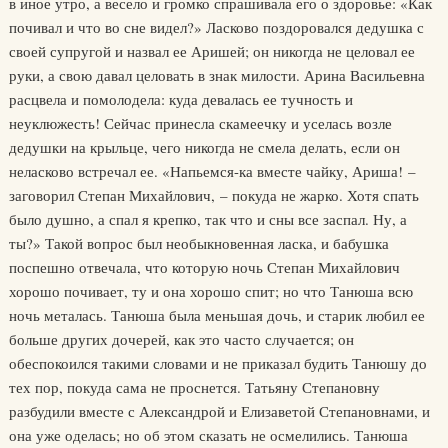
в иное утро, а весело и громко спрашивала его о здоровье: «Как
почивал и что во сне видел?» Ласково поздоровался дедушка с
своей супругой и назвал ее Аришей; он никогда не целовал ее
руки, а свою давал целовать в знак милости. Арина Васильевна
расцвела и помолодела: куда девалась ее тучность и
неуклюжесть! Сейчас принесла скамеечку и уселась возле
дедушки на крыльце, чего никогда не смела делать, если он
неласково встречал ее. «Напьемся-ка вместе чайку, Ариша! –
заговорил Степан Михайлович, – покуда не жарко. Хотя спать
было душно, а спал я крепко, так что и сны все заспал. Ну, а
ты?» Такой вопрос был необыкновенная ласка, и бабушка
поспешно отвечала, что которую ночь Степан Михайлович
хорошо почивает, ту и она хорошо спит; но что Танюша всю
ночь металась. Танюша была меньшая дочь, и старик любил ее
больше других дочерей, как это часто случается; он
обеспокоился такими словами и не приказал будить Танюшу до
тех пор, покуда сама не проснется. Татьяну Степановну
разбудили вместе с Александрой и Елизаветой Степановнами, и
она уже оделась; но об этом сказать не осмелились. Танюша