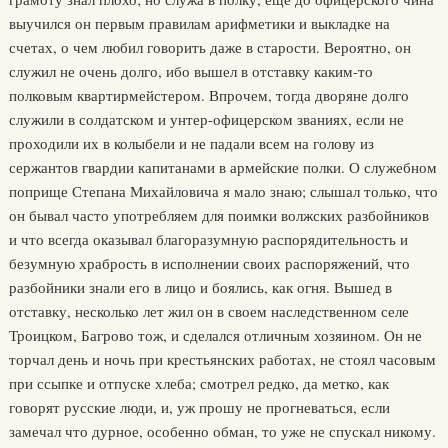
выучился он первым правилам арифметики и выкладке на
счетах, о чем любил говорить даже в старости. Вероятно, он
служил не очень долго, ибо вышел в отставку каким-то
полковым квартирмейстером. Впрочем, тогда дворяне долго
служили в солдатском и унтер-офицерском званиях, если не
проходили их в колыбели и не падали всем на голову из
сержантов гвардии капитанами в армейские полки. О служебном
поприще Степана Михайловича я мало знаю; слышал только, что
он бывал часто употребляем для поимки волжских разбойников
и что всегда оказывал благоразумную распорядительность и
безумную храбрость в исполнении своих распоряжений, что
разбойники знали его в лицо и боялись, как огня. Вышед в
отставку, несколько лет жил он в своем наследственном селе
Троицком, Багрово тож, и сделался отличным хозяином. Он не
торчал день и ночь при крестьянских работах, не стоял часовым
при ссыпке и отпуске хлеба; смотрел редко, да метко, как
говорят русские люди, и, уж прошу не прогневаться, если
замечал что дурное, особенно обман, то уже не спускал никому.