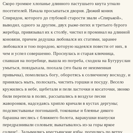
Скоро громкое хлопанье длинного пастушьего кнута угнало
посетителей. Начала просыпаться дворня. Дюжий конюх
Спиридон, которого до глубокой старости звали «Спирькой»,
выводил, одного за другим, двух рыже-пегих и третьего бурого
жеребца, привязывал их к столбу, чистил и проминал на длинной
коновязи, причем дедушка любовался их статями, заранее
любовался и тою породою, которую надеялся повести от них, в
чем и успел совершенно. Проснулась и старая ключница,
спавшая на погребице, вышла из погреба, сходила на Бугуруслан
умыться, повздыхала, поохала (это была ее неизменная
привычка), помолилась богу, оборотясь к солнечному восходу, и
принялась мыть, полоскать, чистить горшки и посуду. Весело
кружились в небе, щебетали и пели ласточки и косаточки, звонко
били перепела в полях, рассыпались в воздухе песни
жаворонков, надседаясь хрипло кричали в кустах дергуны;
подсвистыванье погонышей, токованье и блеянье дикого
барашка неслись с ближнего болота, варакушки взапуски
передразнивали соловьев; выкатывалось из-за горы яркое
солнце!.. Задымились крестьянские избы, погнулись по ветру