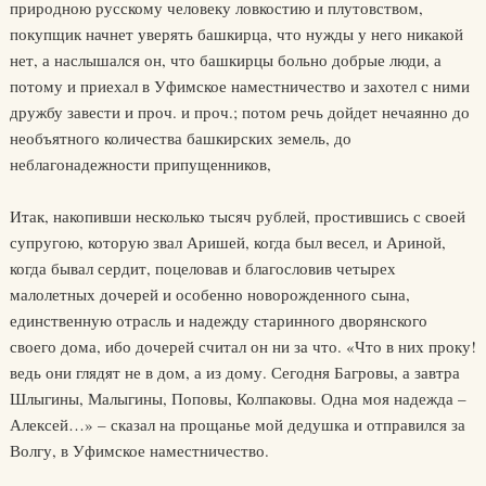
природною русскому человеку ловкостию и плутовством,
покупщик начнет уверять башкирца, что нужды у него никакой
нет, а наслышался он, что башкирцы больно добрые люди, а
потому и приехал в Уфимское наместничество и захотел с ними
дружбу завести и проч. и проч.; потом речь дойдет нечаянно до
необъятного количества башкирских земель, до
неблагонадежности припущенников,
Итак, накопивши несколько тысяч рублей, простившись с своей
супругою, которую звал Аришей, когда был весел, и Ариной,
когда бывал сердит, поцеловав и благословив четырех
малолетных дочерей и особенно новорожденного сына,
единственную отрасль и надежду старинного дворянского
своего дома, ибо дочерей считал он ни за что. «Что в них проку!
ведь они глядят не в дом, а из дому. Сегодня Багровы, а завтра
Шлыгины, Малыгины, Поповы, Колпаковы. Одна моя надежда –
Алексей…» – сказал на прощанье мой дедушка и отправился за
Волгу, в Уфимское наместничество.