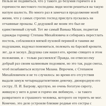
Нельзя не подивиться, что у такого до безумия горячего и в
горячности жестокого господина люди могли решиться на такую
наглую шалость. Но много раз я замечал в продолжение моей
жизни, что у самых строгих господ прислуга пускалась на
отчаянные проказы. С дедушкой же моим это был не
единственный случай. Тот же самый Ванька Мазан, подметая
однажды горницу Степана Михайловича и собираясь перестлать
постель, соблазнился мягкой пуховой периной и такими же
подушками, вздумал понежиться, полежать на барской кровати,
лег, да и заснул. Дедушка сам нашел его, крепко спящего в этом
положении, и – только рассмеялся! Правда, он отвесил ему
добрый раз своим калиновым подожком, но это так, ради смеха,
чтоб позабавиться испугом Мазана. Впрочем, с Степаном
Михайловичем и не то случилось: во время его отсутствия
выдали замуж четырнадцатилетнюю девочку, двоюродную его
сестру, П. И. Багрову, круглую, но очень богатую сироту,
жившую у него в доме и горячо им любимую, – за такого
развратного и страшного человека, которого он терпеть не мог.
Конечно, это дело устроили близкие родные его сестры с