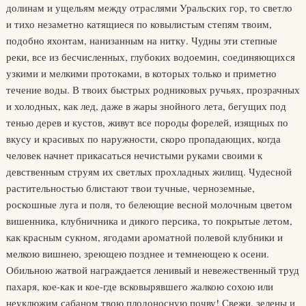
долинам и ущельям между отраслями Уральских гор, то светло
и тихо незаметно катящиеся по ковылистым степям твоим,
подобно яхонтам, нанизанным на нитку. Чудны эти степные
реки, все из бесчисленных, глубоких водоемин, соединяющихся
узкими и мелкими протоками, в которых только и приметно
течение воды. В твоих быстрых родниковых ручьях, прозрачных
и холодных, как лед, даже в жары знойного лета, бегущих под
тенью дерев и кустов, живут все породы форелей, изящных по
вкусу и красивых по наружности, скоро пропадающих, когда
человек начнет прикасаться нечистыми руками своими к
девственным струям их светлых прохладных жилищ. Чудесной
растительностью блистают твои тучные, черноземные,
роскошные луга и поля, то белеющие весной молочным цветом
вишенника, клубничника и дикого персика, то покрытые летом,
как красным сукном, ягодами ароматной полевой клубники и
мелкою вишнею, зреющею позднее и темнеющею к осени.
Обильною жатвой награждается ленивый и невежественный труд
пахаря, кое-как и кое-где всковырявшего жалкою сохою или
неуклюжим сабаном твою плодоносную почву! Свежи, зелены и