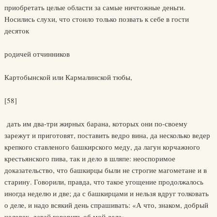
приобретать целые области за самые ничтожные деньги.
Носились слухи, что стоило только позвать к себе в гости
десяток
родичей отчинников
Картобынской или Кармалинской тюбы,
[58]
дать им два-три жирных барана, которых они по-своему
зарежут и приготовят, поставить ведро вина, да несколько ведер
крепкого ставленого башкирского меду, да лагун корчажного
крестьянского пива, так и дело в шляпе: неоспоримое
доказательство, что башкирцы были не строгие магометане и в
старину. Говорили, правда, что такое угощение продолжалось
иногда неделю и две; да с башкирцами и нельзя вдруг толковать
о деле, и надо всякий день спрашивать: «А что, знаком, добрый
человек, давай говорить об мой дела».