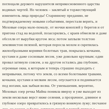
поглощали дерзкого нарушителя неприкосновенного царства
водяных чертей. Но человек – заклятый и торжествующий
изменитель лица природы! Старинному преданию, не
подтверждаемому новыми событиями, перестали верить, и
Моховые озера мало-помалу, от мочки коноплей у берегов и от
пригона стад на водопой, позасорились, с краев обмелели и даже
обсохли от вырубки кругом леса; потом заплыли толстою
землянистою пеленой, которая поросла мохом и скрепилась
жилообразными корнями болотных трав, покрылась кочками,
кустами и даже сосновым лесом, уже довольно крупным; один
провал затянуло совсем, а на другом остались два глубокие,
огромные окна, к которым и теперь страшно подходить с
непривычки, потому что земля, со всеми болотными травами,
кочками, кустами и мелким лесом, опускается и поднимается
под ногами, как зыбкая волна. От уменьшения, вероятно,
Моховых озер речка Майна поникла вверху и уже выходит из
земли несколько верст ниже селения, а прозрачное, длинное и
глубокое озеро превратилось в грязную вонючую лужу; песчаное
дно, на сажень и более, затянуло тиной и всякой дрянью с