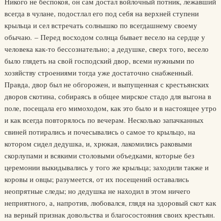
Никого не беспокоя, он сам достал войлочный потник, лежавший
всегда в чулане, подостлал его под себя на верхней ступени
крыльца и сел встречать солнышко по всегдашнему своему
обычаю. – Перед восходом солнца бывает весело на сердце у
человека как-то бессознательно; а дедушке, сверх того, весело
было глядеть на свой господский двор, всеми нужными по
хозяйству строениями тогда уже достаточно снабженный.
Правда, двор был не обгорожен, и выпущенная с крестьянских
дворов скотина, собираясь в общее мирское стадо для выгона в
поле, посещала его мимоходом, как это было и в настоящее утро
и как всегда повторялось по вечерам. Несколько запачканных
свиней потирались и почесывались о самое то крыльцо, на
котором сидел дедушка, и, хрюкая, лакомились раковыми
скорлупами и всякими столовыми объедками, которые без
церемонии выкидывались у того же крыльца; заходили также и
коровы и овцы; разумеется, от их посещений оставались
неопрятные следы; но дедушка не находил в этом ничего
неприятного, а, напротив, любовался, глядя на здоровый скот как
на верный признак довольства и благосостояния своих крестьян.