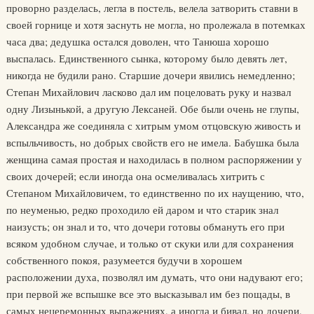
проворно разделась, легла в постель, велела затворить ставни в
своей горнице и хотя заснуть не могла, но пролежала в потемках
часа два; дедушка остался доволен, что Танюша хорошо
выспалась. Единственного сынка, которому было девять лет,
никогда не будили рано. Старшие дочери явились немедленно;
Степан Михайлович ласково дал им поцеловать руку и назвал
одну Лизынькой, а другую Лексаней. Обе были очень не глупы,
Александра же соединяла с хитрым умом отцовскую живость и
вспыльчивость, но добрых свойств его не имела. Бабушка была
женщина самая простая и находилась в полном распоряжении у
своих дочерей; если иногда она осмеливалась хитрить с
Степаном Михайловичем, то единственно по их наущению, что,
по неуменью, редко проходило ей даром и что старик знал
наизусть; он знал и то, что дочери готовы обмануть его при
всяком удобном случае, и только от скуки или для сохранения
собственного покоя, разумеется будучи в хорошем
расположении духа, позволял им думать, что они надувают его;
при первой же вспышке все это высказывал им без пощады, в
самых нецеремонных выражениях, а иногда и бивал, но дочери,