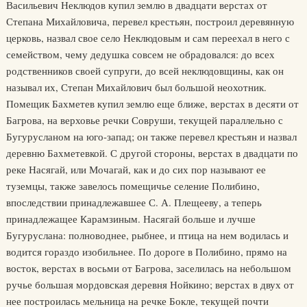
Васильевич Неклюдов купил землю в двадцати верстах от
Степана Михайловича, перевел крестьян, построил деревянную
церковь, назвал свое село Неклюдовым и сам переехал в него с
семейством, чему дедушка совсем не обрадовался: до всех
родственников своей супруги, до всей неклюдовщины, как он
называл их, Степан Михайлович был большой неохотник.
Помещик Бахметев купил землю еще ближе, верстах в десяти от
Багрова, на верховье речки Совруши, текущей параллельно с
Бугурусланом на юго-запад; он также перевел крестьян и назвал
деревню Бахметевкой. С другой стороны, верстах в двадцати по
реке Насягай, или Мочагай, как и до сих пор называют ее
туземцы, также завелось помещичье селение Полибино,
впоследствии принадлежавшее С. А. Плещееву, а теперь
принадлежащее Карамзиным. Насягай больше и лучше
Бугуруслана: полноводнее, рыбнее, и птица на нем водилась и
водится гораздо изобильнее. По дороге в Полибино, прямо на
восток, верстах в восьми от Багрова, заселилась на небольшом
ручье большая мордовская деревня Нойкино; верстах в двух от
нее построилась мельница на речке Бокле, текущей почти