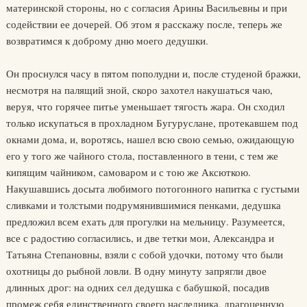
материнской стороны, но с согласия Арины Васильевны и при
содействии ее дочерей. Об этом я расскажу после, теперь же
возвратимся к доброму дню моего дедушки.
Он проснулся часу в пятом пополудни и, после студеной бражки,
несмотря на палящий зной, скоро захотел накушаться чаю,
веруя, что горячее питье уменьшает тягость жара. Он сходил
только искупаться в прохладном Бугуруслане, протекавшем под
окнами дома, и, воротясь, нашел всю свою семью, ожидающую
его у того же чайного стола, поставленного в тени, с тем же
кипящим чайником, самоваром и с тою же Аксюткою.
Накушавшись досыта любимого потогонного напитка с густыми
сливками и толстыми подрумянившимися пенками, дедушка
предложил всем ехать для прогулки на мельницу. Разумеется,
все с радостию согласились, и две тетки мои, Александра и
Татьяна Степановны, взяли с собой удочки, потому что были
охотницы до рыбной ловли. В одну минуту запрягли двое
длинных дрог: на одних сел дедушка с бабушкой, посадив
промеж себя единственного своего наследника, драгоценную