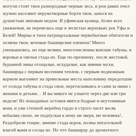
могучи стоят твои разнородные черные леса, и рои диких пчел
шумно населяют нерукотворные борти твои, занося их
душистым липовым медом. И уфимская куница, более всех
уважаемая, не перевелась еще в лесистых верховьях рек Уфы и
Белой! Мирны и тихи патриархальные первобытные обитатели и
хозяева твои, кочевые башкирские племена! Много
уменьшились, но еще велики, многочисленны конские табуны, и
коровьи и овечьи стада их. Еще по-прежнему, после жестокой,
буранной зимы отощалые, исхудалые, как зимние мухи,
башкирцы с первым весенним теплом, с первым подножным
кормом выгоняют на привольные места наполовину передохшие
от голода табуны и стада свои, перетаскиваясь и сами за ними с
женами и детьми… И вы никого не узнаете через две или три
недели! Из лошадиных остовов явятся бодрые и неутомимые
кони, и уже степной жеребец гордо и строго пасет косяк
кобылиц своих, не подпуская к нему ни зверя, ни человека!..
Раздобрели тощие, зимние стада коров, полны питательной
влагой вымя и сосцы их. Но что башкирцу до ароматного