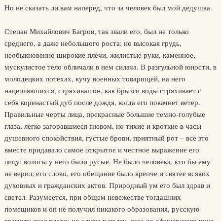
Но не сказать ли вам наперед, что за человек был мой дедушка.
Степан Михайлович Багров, так звали его, был не только
среднего, а даже небольшого роста; но высокая грудь,
необыкновенно широкие плечи, жилистые руки, каменное,
мускулистое тело обличали в нем силача. В разгульной юности, в
молодецких потехах, кучу военных товарищей, на него
нацеплявшихся, стряхивал он, как брызги воды стряхивает с
себя коренастый дуб после дождя, когда его покачнет ветер.
Правильные черты лица, прекрасные большие темно-голубые
глаза, легко загоравшиеся гневом, но тихие и кроткие в часы
душевного спокойствия, густые брови, приятный рот – все это
вместе придавало самое открытое и честное выражение его
лицу; волосы у него были русые. Не было человека, кто бы ему
не верил; его слово, его обещание было крепче и святее всяких
духовных и гражданских актов. Природный ум его был здрав и
светел. Разумеется, при общем невежестве тогдашних
помещиков и он не получил никакого образования, русскую
грамоту знал плохо; но служа в полку, еще до офицерского чина