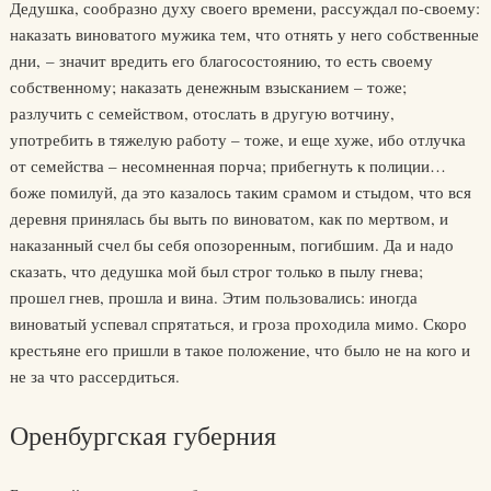
Дедушка, сообразно духу своего времени, рассуждал по-своему:
наказать виноватого мужика тем, что отнять у него собственные
дни, – значит вредить его благосостоянию, то есть своему
собственному; наказать денежным взысканием – тоже;
разлучить с семейством, отослать в другую вотчину,
употребить в тяжелую работу – тоже, и еще хуже, ибо отлучка
от семейства – несомненная порча; прибегнуть к полиции…
боже помилуй, да это казалось таким срамом и стыдом, что вся
деревня принялась бы выть по виноватом, как по мертвом, и
наказанный счел бы себя опозоренным, погибшим. Да и надо
сказать, что дедушка мой был строг только в пылу гнева;
прошел гнев, прошла и вина. Этим пользовались: иногда
виноватый успевал спрятаться, и гроза проходила мимо. Скоро
крестьяне его пришли в такое положение, что было не на кого и
не за что рассердиться.
Оренбургская губерния