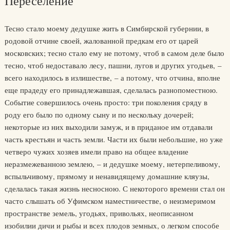
Переселение
Тесно стало моему дедушке жить в Симбирской губернии, в
родовой отчине своей, жалованной предкам его от царей
московских; тесно стало ему не потому, чтоб в самом деле было
тесно, чтоб недоставало лесу, пашни, лугов и других угодьев, –
всего находилось в излишестве, – а потому, что отчина, вполне
еще прадеду его принадлежавшая, сделалась разнопоместною.
Событие совершилось очень просто: три поколения сряду в
роду его было по одному сыну и по нескольку дочерей;
некоторые из них выходили замуж, и в приданое им отдавали
часть крестьян и часть земли. Части их были небольшие, но уже
четверо чужих хозяев имели право на общее владение
неразмежеванною землею, – и дедушке моему, нетерпеливому,
вспыльчивому, прямому и ненавидящему домашние кляузы,
сделалась такая жизнь несносною. С некоторого времени стал он
часто слышать об Уфимском наместничестве, о неизмеримом
пространстве земель, угодьях, привольях, неописанном
изобилии дичи и рыбы и всех плодов земных, о легком способе