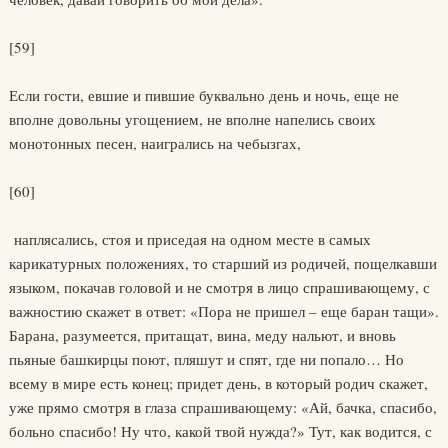
[59]
Если гости, евшие и пившие буквально день и ночь, еще не
вполне довольны угощением, не вполне напелись своих
монотонных песен, наигрались на чебызгах,
[60]
наплясались, стоя и приседая на одном месте в самых
карикатурных положениях, то старший из родичей, пощелкавши
языком, покачав головой и не смотря в лицо спрашивающему, с
важностию скажет в ответ: «Пора не пришел – еще баран тащи».
Барана, разумеется, притащат, вина, меду нальют, и вновь
пьяные башкирцы поют, пляшут и спят, где ни попало… Но
всему в мире есть конец; придет день, в который родич скажет,
уже прямо смотря в глаза спрашивающему: «Ай, бачка, спасибо,
больно спасибо! Ну что, какой твой нужда?» Тут, как водится, с