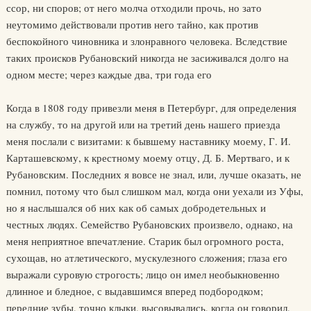
ссор, ни споров; от него молча отходили прочь, но зато
неутомимо действовали против него тайно, как против
беспокойного чиновника и злонравного человека. Вследствие
таких происков Рубановский никогда не засиживался долго на
одном месте; через каждые два, три года его
Когда в 1808 году привезли меня в Петербург, для определения
на службу, то на другой или на третий день нашего приезда
меня послали с визитами: к бывшему наставнику моему, Г. И.
Карташевскому, к крестному моему отцу, Д. Б. Мертваго, и к
Рубановским. Последних я вовсе не знал, или, лучше оказать, не
помнил, потому что был слишком мал, когда они уехали из Уфы,
но я наслышался об них как об самых добродетельных и
честных людях. Семейство Рубановских произвело, однако, на
меня неприятное впечатление. Старик был огромного роста,
сухощав, но атлетического, мускулезного сложения; глаза его
выражали суровую строгость; лицо он имел необыкновенно
длинное и бледное, с выдавшимся вперед подбородком;
передние зубы, точно клыки, высовывались, когда он говорил,