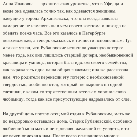
Анна Ивановна — архангельская уроженка, что в Уфе, да и
везде она одевалась точно так, как одеваются женщины,
живущие у города Архангельска, что она всегда заявляла
намерение не изменять ни в чем своего костюма и никогда не
обедать позже часа. Все это казалось в Петербурге
невозможным, а теперь оказалось в точности исполненным. Тут
я также узнал, что Рубановские испытали ужасную потерю:
менее года, как они лишились старшей дочери, необыкновенной
красавицы и умницы, которая была идолом своего семейства,
как выражалась одна наша общая знакомая; она же рассказала
нам, что родители перенесли эту потерю с необыкновенной
твердостью, особенно отец, который, не выронив ни одной
слезинки, с каким-то торжественным весельем хоронил свою
любимицу, тогда как все присутствующие надрывались от слез.
На другой день поутру отец мой ездил к Рубановским, мать же
по нездоровью оставалась дома. Старик Рубановский, особенно
любивший мою мать и нетерпеливо желавший ее увидеть, в тот
же вечер приехал к нам. После всего слышанного мною я