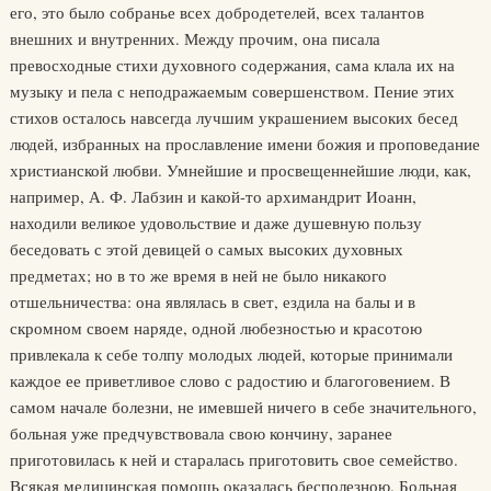
его, это было собранье всех добродетелей, всех талантов
внешних и внутренних. Между прочим, она писала
превосходные стихи духовного содержания, сама клала их на
музыку и пела с неподражаемым совершенством. Пение этих
стихов осталось навсегда лучшим украшением высоких бесед
людей, избранных на прославление имени божия и проповедание
христианской любви. Умнейшие и просвещеннейшие люди, как,
например, А. Ф. Лабзин и какой-то архимандрит Иоанн,
находили великое удовольствие и даже душевную пользу
беседовать с этой девицей о самых высоких духовных
предметах; но в то же время в ней не было никакого
отшельничества: она являлась в свет, ездила на балы и в
скромном своем наряде, одной любезностью и красотою
привлекала к себе толпу молодых людей, которые принимали
каждое ее приветливое слово с радостию и благоговением. В
самом начале болезни, не имевшей ничего в себе значительного,
больная уже предчувствовала свою кончину, заранее
приготовилась к ней и старалась приготовить свое семейство.
Всякая медицинская помощь оказалась бесполезною. Больная