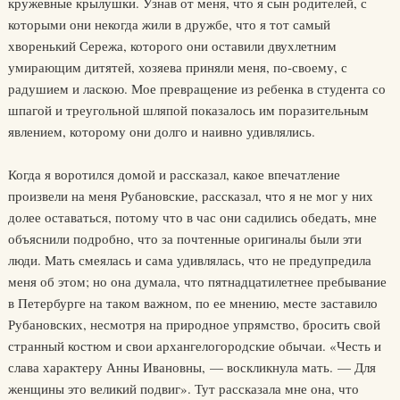
кружевные крылушки. Узнав от меня, что я сын родителей, с
которыми они некогда жили в дружбе, что я тот самый
хворенький Сережа, которого они оставили двухлетним
умирающим дитятей, хозяева приняли меня, по-своему, с
радушием и ласкою. Мое превращение из ребенка в студента со
шпагой и треугольной шляпой показалось им поразительным
явлением, которому они долго и наивно удивлялись.
Когда я воротился домой и рассказал, какое впечатление
произвели на меня Рубановские, рассказал, что я не мог у них
долее оставаться, потому что в час они садились обедать, мне
объяснили подробно, что за почтенные оригиналы были эти
люди. Мать смеялась и сама удивлялась, что не предупредила
меня об этом; но она думала, что пятнадцатилетнее пребывание
в Петербурге на таком важном, по ее мнению, месте заставило
Рубановских, несмотря на природное упрямство, бросить свой
странный костюм и свои архангелогородские обычаи. «Честь и
слава характеру Анны Ивановны, — воскликнула мать. — Для
женщины это великий подвиг». Тут рассказала мне она, что