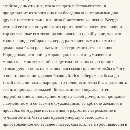
слабела день ото дня, стала впадать в беспамятство, в
продолжение которого она или беседовала с незримыми для
других посетителями, или пела божественные песни. Всегда
чудный ее голос получил в это время необыкновенную силу, и
торжественные его звуки разносились по целой улице, так что
толпы народа собирались перед растворенными окнами их
дома: окна были раскрыты от нестерпимого летнего зноя.
Народ, зная, что поет умирающая, плакал от умиления и
молился, а множество облагодетельствованных ею нищих
стояли день и ночь на коленях, воссылая горячие мольбы к богу
о восстановлении здравия болящей. Вся набережная была до
такой степени полна народа, что полиция должна была разгонять
его для проезда экипажей. Болезнь долго тянулась; отец
подробно описал последние минуты своей дочери, ее прощанье
с семейством и со всеми окружающими, ее кроткие желания и
просьбы, ее мудрые наставления и радостное стремление к
лучшей жизни. Отец сам одевал умершую свою дочь в
приготовленное ею заранее платье, сам клал ее в гроб, выносил в