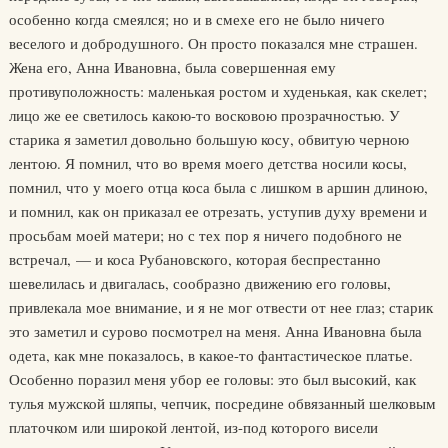
особенно когда смеялся; но и в смехе его не было ничего
веселого и добродушного. Он просто показался мне страшен.
Жена его, Анна Ивановна, была совершенная ему
противуположность: маленькая ростом и худенькая, как скелет;
лицо же ее светилось какою-то восковою прозрачностью. У
старика я заметил довольно большую косу, обвитую черною
лентою. Я помнил, что во время моего детства носили косы,
помнил, что у моего отца коса была с лишком в аршин длиною,
и помнил, как он приказал ее отрезать, уступив духу времени и
просьбам моей матери; но с тех пор я ничего подобного не
встречал, — и коса Рубановского, которая беспрестанно
шевелилась и двигалась, сообразно движению его головы,
привлекала мое внимание, и я не мог отвести от нее глаз; старик
это заметил и сурово посмотрел на меня. Анна Ивановна была
одета, как мне показалось, в какое-то фантастическое платье.
Особенно поразил меня убор ее головы: это был высокий, как
тулья мужской шляпы, чепчик, посредине обвязанный шелковым
платочком или широкой лентой, из-под которого висели