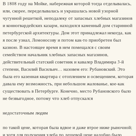
В 1808 году на Мойке, набережная которой тогда отделывалась,
или, скорее, переделывалась и украшалась новой узорной
чугунной решеткой, неподалеку от запасных хлебных магазинов
и конногвардейских казарм, находился каменный дом старинной
петербургской архитектуры. Дом этот принадлежал некогда, как
я после узнал, Ломоносову и потом как-то приобретен был
казною. В настоящее время в нем помещался с своим
семейством начальник хлебных запасных магазинов,
действительный статский советник и кавалер Владимира 3-й
степени, Василий Васильич… назовем его: Рубановский. Это
была его казенная квартира с отоплением и освещением, которая
давала ему возможность, при небольшом жалованье, кое-как
существовать в Петербурге. Конечно, место Рубановского было
не безвыгодное, потому что хлеб отпускался
недостаточным людям
по такой цене, которая была вдвое и даже втрое ниже рыночной;
и хотя для получения хлеба по дешевой цене надобно было