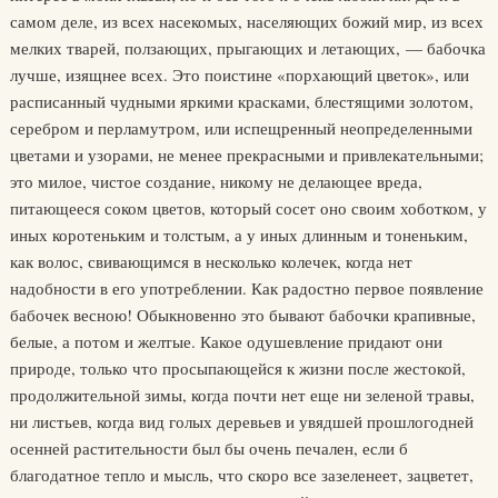
самом деле, из всех насекомых, населяющих божий мир, из всех
мелких тварей, ползающих, прыгающих и летающих, — бабочка
лучше, изящнее всех. Это поистине «порхающий цветок», или
расписанный чудными яркими красками, блестящими золотом,
серебром и перламутром, или испещренный неопределенными
цветами и узорами, не менее прекрасными и привлекательными;
это милое, чистое создание, никому не делающее вреда,
питающееся соком цветов, который сосет оно своим хоботком, у
иных коротеньким и толстым, а у иных длинным и тоненьким,
как волос, свивающимся в несколько колечек, когда нет
надобности в его употреблении. Как радостно первое появление
бабочек весною! Обыкновенно это бывают бабочки крапивные,
белые, а потом и желтые. Какое одушевление придают они
природе, только что просыпающейся к жизни после жестокой,
продолжительной зимы, когда почти нет еще ни зеленой травы,
ни листьев, когда вид голых деревьев и увядшей прошлогодней
осенней растительности был бы очень печален, если б
благодатное тепло и мысль, что скоро все зазеленеет, зацветет,