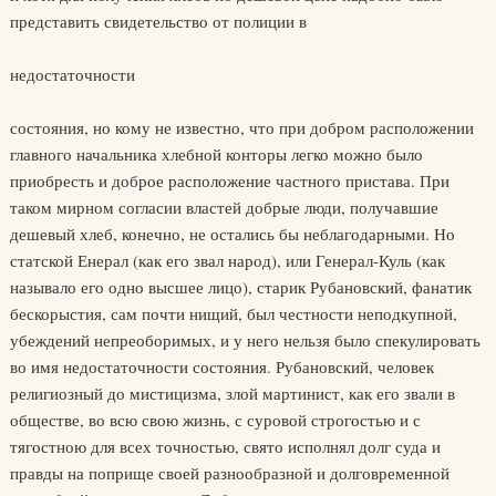
представить свидетельство от полиции в
недостаточности
состояния, но кому не известно, что при добром расположении
главного начальника хлебной конторы легко можно было
приобресть и доброе расположение частного пристава. При
таком мирном согласии властей добрые люди, получавшие
дешевый хлеб, конечно, не остались бы неблагодарными. Но
статской Енерал (как его звал народ), или Генерал-Куль (как
называло его одно высшее лицо), старик Рубановский, фанатик
бескорыстия, сам почти нищий, был честности неподкупной,
убеждений непреоборимых, и у него нельзя было спекулировать
во имя недостаточности состояния. Рубановский, человек
религиозный до мистицизма, злой мартинист, как его звали в
обществе, во всю свою жизнь, с суровой строгостью и с
тягостною для всех точностью, свято исполнял долг суда и
правды на поприще своей разнообразной и долговременной