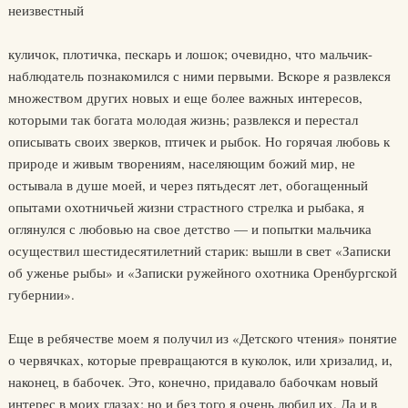
неизвестный
куличок, плотичка, пескарь и лошок; очевидно, что мальчик-
наблюдатель познакомился с ними первыми. Вскоре я развлекся
множеством других новых и еще более важных интересов,
которыми так богата молодая жизнь; развлекся и перестал
описывать своих зверков, птичек и рыбок. Но горячая любовь к
природе и живым творениям, населяющим божий мир, не
остывала в душе моей, и через пятьдесят лет, обогащенный
опытами охотничьей жизни страстного стрелка и рыбака, я
оглянулся с любовью на свое детство — и попытки мальчика
осуществил шестидесятилетний старик: вышли в свет «Записки
об уженье рыбы» и «Записки ружейного охотника Оренбургской
губернии».
Еще в ребячестве моем я получил из «Детского чтения» понятие
о червячках, которые превращаются в куколок, или хризалид, и,
наконец, в бабочек. Это, конечно, придавало бабочкам новый
интерес в моих глазах; но и без того я очень любил их. Да и в