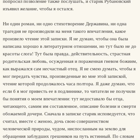
попросил позволение также послушать, и старик Рубановский
изъявил желание, чтобы я остался.
Ни один роман, ни одно стихотворение Державина, ни одна
трагедия не производили на меня такого впечатления, какое
произвело чтение этой записки. Я не думаю, чтобы она была
написана хорошо в литературном отношении, но тут было не до
красоты слога! Тут была правда, действительность, страстная
родительская любовь, осужденная и пораженная гневом божиим,
как выражался сам несчастный отец. Я не смею думать, чтобы я
мог передать чувства, произведенные во мне этой запиской,
чтение которой продолжалось часа полтора. Я даже думаю, что
если б я мог привесть ее в подлиннике, то читатели не получили
бы понятия о моем впечатлении: тут недоставало бы отца,
читающего, самим им составленное, описание болезни и смерти
обожаемой дочери. Сначала в записке старик исповедуется, что
считал, вместе с женою, дочь свою совершенством
человеческой природы, чудом, ниспосланным на землю для
обращения заблудших грешников на путь истинный. По словам