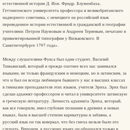
естественной истории Д. Ион. Фридр. Блуменбаха,
Геттингенского университета профессора и великобританского
надворного советника, с немецкого на российский язык
переведенное истории естественной и гражданской и географии
учителями: Петром Наумовым и Андреем Теряевым, печатано в
привилегированной типографии у Вильковского. В
Санктпетербурге 1797 года».
Между слушателями Фукса был один студент, Василий
Тимьянский, который и прежде охотнее всех нас занимался
языками, не только французским и немецким, но и латинским, за
что и был он всегда любимцем бывшего у нас в высших классах
в гимназии преподавателя этих языков, учителя Эриха. Эрих был
сделан адъюнкт-профессором и читал в университете латинскую
и греческую литературу. Личность адъюнкта Эриха, который,
как все говорили, имел глубокие познания в древних и новых
языках, была в высшей степени карикатурна и забавна, а
русский язык он так коверкал, что без смеха нельзя было его
слушать. Впрочем, к русскому языку он обращался только в