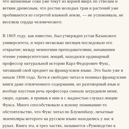
что жизненные соки уже текут из корней вверх по стволам и
ветвям древесным, что ростки молодых трав и растений уже
пробиваются из согретой влажной земли, — не успокоивала, не
веселила сердца человеческого.
В 1805 году, как известно, был утвержден устав Казанского
университета, и через несколько месяцев последовало его
открытие; между немногими преподавателями, начавшими
чтение университетских лекций, находился ординарный
профессор натуральной истории Карл Федорович Фукс,
читавший свой предмет на французском языке. Это было уже в
начале 1806 года. Хотя я свободно читал и понимал французские
книги даже отвлеченного содержания, но разговорный язык и
вообще изустная речь профессора сначала затрудняли меня;
скоро, однако, я привык к ним и с жадностью слушал лекции
Фукса. Много способствовало к ясному пониманию то
обстоятельство, что Фукс читал по Блуменбаху, печатные
экземпляры которого на русском языке находились у нас в
руках. Книга эта, в трех частях, называется «Руководство к