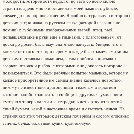
молодости, которое хотя недолго, но зато со всею силою
страсти владело мною и оставило в моей памяти глубокое,
свежее до сих пор впечатление. Я любил натуральную историю с
детских лет; книжка на русском языке (которой названия не
помню) с лубочными изображеньями зверей, птиц, рыб,
попавшаяся мне в руки еще в гимназии, с благоговеньем, от
доски до доски, была выучена мною наизусть. Увидев, что в
книжке нет того, что при первом взгляде было замечаемо моим
детским пытливым вниманием, я сам пробовал описывать
зверков, птичек и рыбок, с которыми мне довелось покороче
познакомиться. Это были ребячьи попытки мальчика, которому
каждое приобретенное им самим знание казалось новостью,
никому не известною, драгоценным и важным открытием,
которое надобно записать и сообщить другим. С умилением
смотрю я теперь на эти две тетрадки в четвертку из толстой
синей бумаги, какой в настоящее время и отыскать нельзя. На
страничках этих тетрадок детским почерком и слогом описаны:
зайчик, белка, болотный кулик, куличок-зуек,