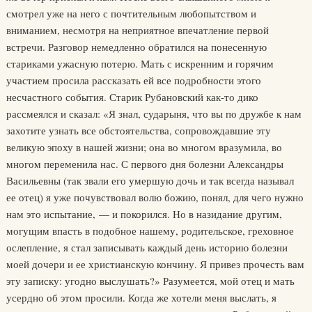
смотрел уже на него с почтительным любопытством и
вниманием, несмотря на неприятное впечатление первой
встречи. Разговор немедленно обратился на понесенную
стариками ужасную потерю. Мать с искренним и горячим
участием просила рассказать ей все подробности этого
несчастного события. Старик Рубановский как-то дико
рассмеялся и сказал: «Я знал, сударыня, что вы по дружбе к нам
захотите узнать все обстоятельства, сопровождавшие эту
великую эпоху в нашей жизни; она во многом вразумила, во
многом переменила нас. С первого дня болезни Александры
Васильевны (так звали его умершую дочь и так всегда называл
ее отец) я уже почувствовал волю божию, понял, для чего нужно
нам это испытание, — и покорился. Но в назидание другим,
могущим впасть в подобное нашему, родительское, греховное
ослепление, я стал записывать каждый день историю болезни
моей дочери и ее христианскую кончину. Я привез прочесть вам
эту записку: угодно выслушать?» Разумеется, мой отец и мать
усердно об этом просили. Когда же хотели меня выслать, я