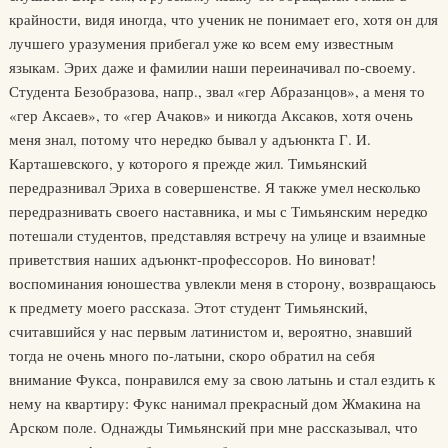
крайности, видя иногда, что ученик не понимает его, хотя он для
лучшего уразумения прибегал уже ко всем ему известным
языкам. Эрих даже и фамилии наши переиначивал по-своему.
Студента Безобразова, напр., звал «гер Абразанцов», а меня то
«гер Аксаев», то «гер Ачаков» и никогда Аксаков, хотя очень
меня знал, потому что нередко бывал у адъюнкта Г. И.
Карташевского, у которого я прежде жил. Тимьянский
передразнивал Эриха в совершенстве. Я также умел несколько
передразнивать своего наставника, и мы с Тимьянским нередко
потешали студентов, представляя встречу на улице и взаимные
приветствия наших адъюнкт-профессоров. Но виноват!
воспоминания юношества увлекли меня в сторону, возвращаюсь
к предмету моего рассказа. Этот студент Тимьянский,
считавшийся у нас первым латинистом и, вероятно, знавший
тогда не очень много по-латыни, скоро обратил на себя
внимание Фукса, понравился ему за свою латынь и стал ездить к
нему на квартиру: Фукс нанимал прекрасный дом Жмакина на
Арском поле. Однажды Тимьянский при мне рассказывал, что