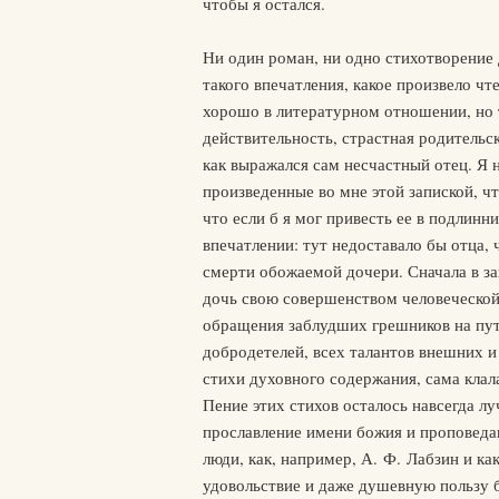
чтобы я остался.
Ни один роман, ни одно стихотворение 
такого впечатления, какое произвело чт
хорошо в литературном отношении, но т
действительность, страстная родительс
как выражался сам несчастный отец. Я 
произведенные во мне этой запиской, ч
что если б я мог привесть ее в подлинн
впечатлении: тут недоставало бы отца,
смерти обожаемой дочери. Сначала в за
дочь свою совершенством человеческой
обращения заблудших грешников на путь
добродетелей, всех талантов внешних 
стихи духовного содержания, сама кла
Пение этих стихов осталось навсегда 
прославление имени божия и проповед
люди, как, например, А. Ф. Лабзин и к
удовольствие и даже душевную пользу 