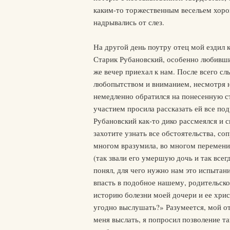
каким-то торжественным весельем хоро
надрывались от слез.
На другой день поутру отец мой ездил 
Старик Рубановский, особенно любивши
же вечер приехал к нам. После всего с
любопытством и вниманием, несмотря н
немедленно обратился на понесенную с
участием просила рассказать ей все по
Рубановский как-то дико рассмеялся и с
захотите узнать все обстоятельства, с
многом вразумила, во многом перемени
(так звали его умершую дочь и так всег
понял, для чего нужно нам это испытан
впасть в подобное нашему, родительско
историю болезни моей дочери и ее хрис
угодно выслушать?» Разумеется, мой от
меня выслать, я попросил позволение т