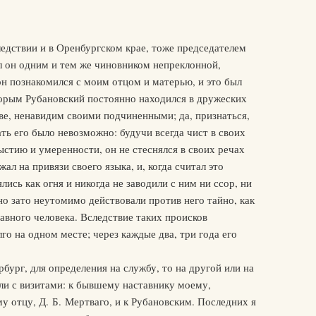
ледствии и в Оренбургском крае, тоже председателем
ыл он одним и тем же чиновником непреклонной,
н познакомился с моим отцом и матерью, и это был
торым Рубановский постоянно находился в дружеских
е, ненавидим своими подчиненными; да, признаться,
ть его было невозможно: будучи всегда чист в своих
ыстию и умеренности, он не стеснялся в своих речах
ал на привязи своего языка, и, когда считал это
лись как огня и никогда не заводили с ним ни ссор, ни
но зато неутомимо действовали против него тайно, как
авного человека. Вследствие таких происков
го на одном месте; через каждые два, три года его
рбург, для определения на службу, то на другой или на
ли с визитами: к бывшему наставнику моему,
у отцу, Д. Б. Мертваго, и к Рубановским. Последних я