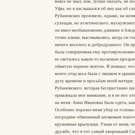
вовсе не знал, или, лучше оказать, не 
Уфы, но я наслышался об них как об с
Рубановских произвело, однако, на мен
сухощав, но атлетического, мускулезног
он имел необыкновенно длинное и блед
точно клыки, высовывались, когда он го
ничего веселого и добродушного. Он пр
была совершенная ему противуположност
ее светилось какою-то восковою прозра
обвитую черною лентою. Я помнил, что 
моего отца коса была с лишком в аршин 
духу времени и просьбам моей матери; н
Рубановского, которая беспрестанно ше
привлекала мое внимание, и я не мог отв
на меня. Анна Ивановна была одета, как
Особенно поразил меня убор ее головы:
посредине обвязанный шелковым платоч
кружевные крылушки. Узнав от меня, чт
дружбе, что я тот самый хворенький С