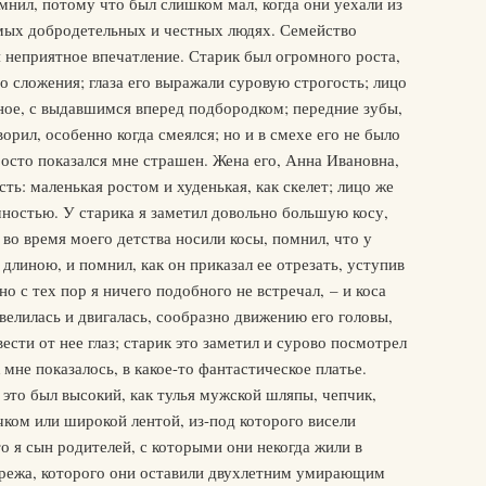
помнил, потому что был слишком мал, когда они уехали из
амых добродетельных и честных людях. Семейство
я неприятное впечатление. Старик был огромного роста,
о сложения; глаза его выражали суровую строгость; лицо
ное, с выдавшимся вперед подбородком; передние зубы,
ворил, особенно когда смеялся; но и в смехе его не было
осто показался мне страшен. Жена его, Анна Ивановна,
ь: маленькая ростом и худенькая, как скелет; лицо же
чностью. У старика я заметил довольно большую косу,
во время моего детства носили косы, помнил, что у
длиною, и помнил, как он приказал ее отрезать, уступив
о с тех пор я ничего подобного не встречал, – и коса
велилась и двигалась, сообразно движению его головы,
ести от нее глаз; старик это заметил и сурово посмотрел
 мне показалось, в какое-то фантастическое платье.
 это был высокий, как тулья мужской шляпы, чепчик,
ком или широкой лентой, из-под которого висели
о я сын родителей, с которыми они некогда жили в
ережа, которого они оставили двухлетним умирающим