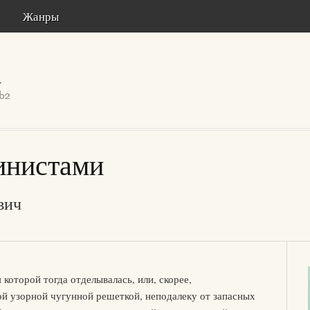
Жанры
инистами
вич
которой тогда отделывалась, или, скорее,
ой узорной чугунной решеткой, неподалеку от запасных