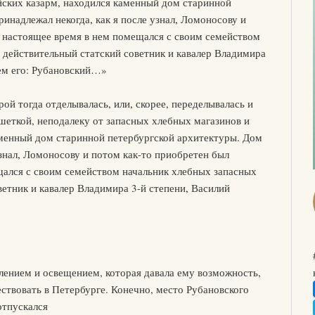
йских казарм, находился каменный дом старинной
инадлежал некогда, как я после узнал, Ломоносову и
В настоящее время в нем помещался с своим семейством
 действительный статский советник и кавалер Владимира
ем его: Рубановский…»
ой тогда отделывалась, или, скорее, переделывалась и
шеткой, неподалеку от запасных хлебных магазинов и
аменный дом старинной петербургской архитектуры. Дом
узнал, Ломоносову и потом как-то приобретен был
щался с своим семейством начальник хлебных запасных
ветник и кавалер Владимира 3-й степени, Василий
плением и освещением, которая давала ему возможность,
ствовать в Петербурге. Конечно, место Рубановского
отпускался