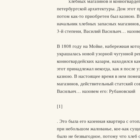
хлебных магазинов и конногварде
петербургской архитектуры. Дом этот пр
потом как-то приобретен был казною. 
начальник хлебных запасных магазинов,
3-й степени, Василий Васильич… назов
В 1808 году на Мойке, набережная котор
украшалась новой узорной чугунной ре
конногвардейских казарм, находился к
этот принадлежал некогда, как я после 
казною. В настоящее время в нем поме
магазинов, действительный статский со
Васильич… назовем его: Рубановский
[1]
. Это была его казенная квартира с ото
при небольшом жалованье, кое-как суще
было не безвыгодное, потому что хлеб 