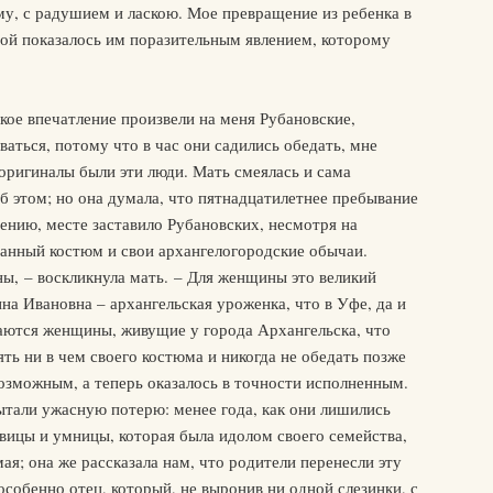
ему, с радушием и ласкою. Мое превращение из ребенка в
пой показалось им поразительным явлением, которому
акое впечатление произвели на меня Рубановские,
аваться, потому что в час они садились обедать, мне
оригиналы были эти люди. Мать смеялась и сама
об этом; но она думала, что пятнадцатилетнее пребывание
нению, месте заставило Рубановских, несмотря на
ранный костюм и свои архангелогородские обычаи.
ы, – воскликнула мать. – Для женщины это великий
нна Ивановна – архангельская уроженка, что в Уфе, да и
еваются женщины, живущие у города Архангельска, что
ять ни в чем своего костюма и никогда не обедать позже
возможным, а теперь оказалось в точности исполненным.
пытали ужасную потерю: менее года, как они лишились
вицы и умницы, которая была идолом своего семейства,
ая; она же рассказала нам, что родители перенесли эту
собенно отец, который, не выронив ни одной слезинки, с