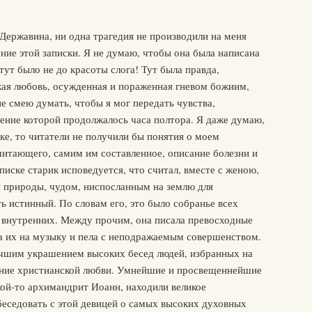
Державина, ни одна трагедия не производили на меня
ение этой записки. Я не думаю, чтобы она была написана
ут было не до красоты слога! Тут была правда,
кая любовь, осужденная и пораженная гневом божиим,
не смею думать, чтобы я мог передать чувства,
тение которой продолжалось часа полтора. Я даже думаю,
ике, то читатели не получили бы понятия о моем
 читающего, самим им составленное, описание болезни и
писке старик исповедуется, что считал, вместе с женою,
 природы, чудом, ниспосланным на землю для
 истинный. По словам его, это было собранье всех
и внутренних. Между прочим, она писала превосходные
ла их на музыку и пела с неподражаемым совершенством.
лучшим украшением высоких бесед людей, избранных на
ание христианской любви. Умнейшие и просвещеннейшие
акой-то архимандрит Иоанн, находили великое
беседовать с этой девицей о самых высоких духовных