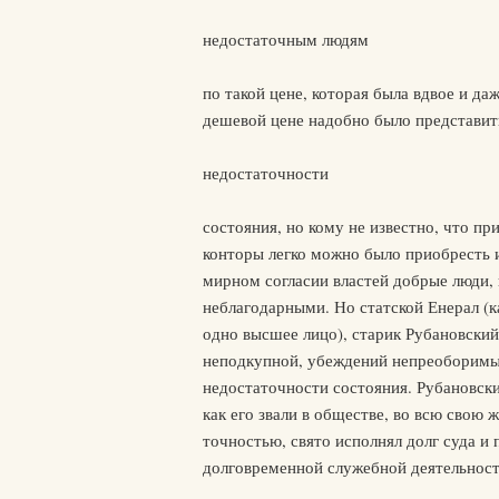
недостаточным людям
по такой цене, которая была вдвое и да
дешевой цене надобно было представить
недостаточности
состояния, но кому не известно, что п
конторы легко можно было приобресть 
мирном согласии властей добрые люди, 
неблагодарными. Но статской Енерал (ка
одно высшее лицо), старик Рубановский
неподкупной, убеждений непреоборимых,
недостаточности состояния. Рубановски
как его звали в обществе, во всю свою 
точностью, свято исполнял долг суда и
долговременной служебной деятельност