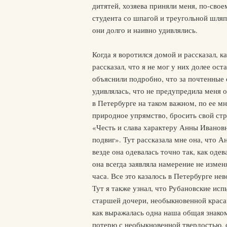
дитятей, хозяева приняли меня, по-сво
студента со шпагой и треугольной шля
они долго и наивно удивлялись.
Когда я воротился домой и рассказал, к
рассказал, что я не мог у них долее ост
объяснили подробно, что за почтенные 
удивлялась, что не предупредила меня 
в Петербурге на таком важном, по ее м
природное упрямство, бросить свой ст
«Честь и слава характеру Анны Ивановн
подвиг». Тут рассказала мне она, что А
везде она одевалась точно так, как од
она всегда заявляла намерение не измен
часа. Все это казалось в Петербурге не
Тут я также узнал, что Рубановские ис
старшей дочери, необыкновенной краса
как выражалась одна наша общая знаком
потерю с необыкновенной твердостью, о