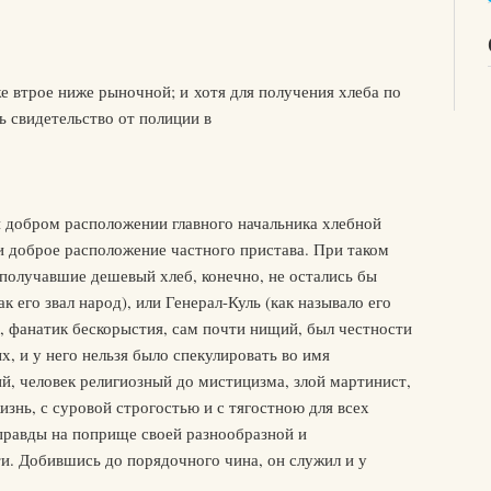
же втрое ниже рыночной; и хотя для получения хлеба по
 свидетельство от полиции в
ри добром расположении главного начальника хлебной
и доброе расположение частного пристава. При таком
получавшие дешевый хлеб, конечно, не остались бы
к его звал народ), или Генерал-Куль (как называло его
, фанатик бескорыстия, сам почти нищий, был честности
 и у него нельзя было спекулировать во имя
й, человек религиозный до мистицизма, злой мартинист,
жизнь, с суровой строгостью и с тягостною для всех
 правды на поприще своей разнообразной и
и. Добившись до порядочного чина, он служил и у