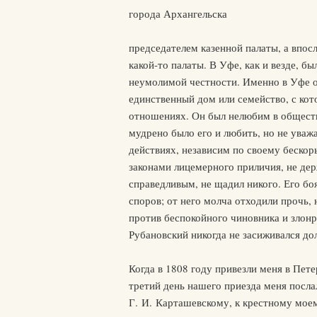
города Архангельска
председателем казенной палаты, а впос
какой-то палаты. В Уфе, как и везде, б
неумолимой честности. Именно в Уфе о
единственный дом или семейство, с ко
отношениях. Он был нелюбим в обществ
мудрено было его и любить, но не уважа
действиях, независим по своему бескор
законами лицемерного приличия, не держ
справедливым, не щадил никого. Его боя
споров; от него молча отходили прочь, 
против беспокойного чиновника и злонр
Рубановский никогда не засиживался дол
Когда в 1808 году привезли меня в Пете
третий день нашего приезда меня посла
Г. И. Карташевскому, к крестному моем