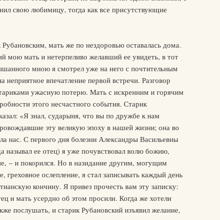
нил свою любимицу, тогда как все присутствующие
к Рубановским, мать же по нездоровью оставалась дома.
й мою мать и нетерпеливо желавший ее увидеть, в тот
лышанного мною я смотрел уже на него с почтительным
а неприятное впечатление первой встречи. Разговор
тариками ужасную потерю. Мать с искренним и горячим
дробности этого несчастного события. Старик
казал: «Я знал, сударыня, что вы по дружбе к нам
опровождавшие эту великую эпоху в нашей жизни; она во
ла нас. С первого дня болезни Александры Васильевны
да называл ее отец) я уже почувствовал волю божию,
ие, – и покорился. Но в назидание другим, могущим
е, греховное ослепление, я стал записывать каждый день
тианскую кончину. Я привез прочесть вам эту записку:
ец и мать усердно об этом просили. Когда же хотели
акже послушать, и старик Рубановский изъявил желание,