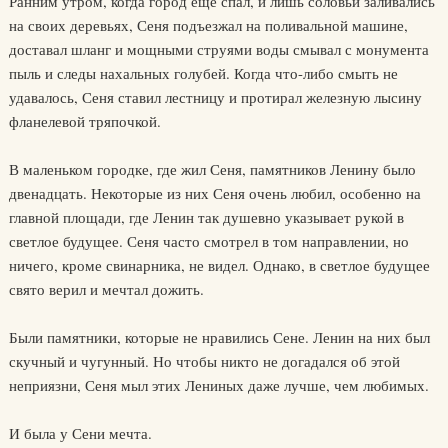
Ранним утром, когда город еще спал, и лишь соловьи заливались
на своих деревьях, Сеня подъезжал на поливальной машине,
доставал шланг и мощными струями воды смывал с монумента
пыль и следы нахальных голубей. Когда что-либо смыть не
удавалось, Сеня ставил лестницу и протирал железную лысину
фланелевой тряпочкой.
В маленьком городке, где жил Сеня, памятников Ленину было
двенадцать. Некоторые из них Сеня очень любил, особенно на
главной площади, где Ленин так душевно указывает рукой в
светлое будущее. Сеня часто смотрел в том направлении, но
ничего, кроме свинарника, не видел. Однако, в светлое будущее
свято верил и мечтал дожить.
Были памятники, которые не нравились Сене. Ленин на них был
скучный и чугунный. Но чтобы никто не догадался об этой
неприязни, Сеня мыл этих Лениных даже лучше, чем любимых.
И была у Сени мечта.