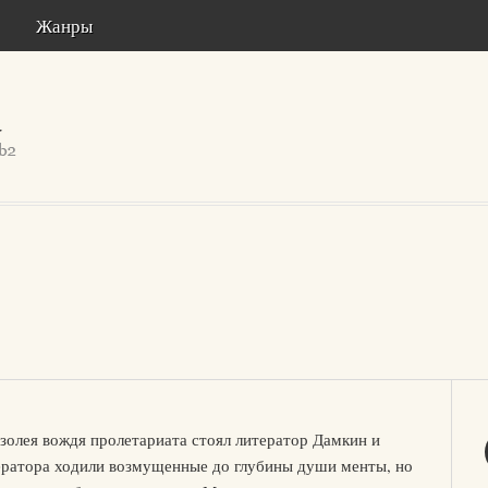
Жанры
золея вождя пролетариата стоял литератор Дамкин и
ератора ходили возмущенные до глубины души менты, но