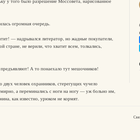
ьку у того было разрешение Моссовета, нарисованное
илась огромная очередь.
ит! — надрывался литератор, но жадные покупатели,
 стране, не верили, что хватит всем, толкались,
 предъявляют! А то понаехало тут мешочников!
о двух человек охранников, стерегущих чучело
смирно, а переминались с ноги на ногу — уж больно им,
нина, как известно, урюком не кормят.
Свя