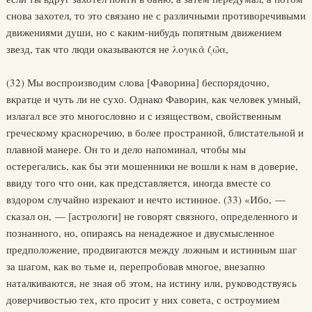
снова захотел, то это связано не с различными противоречивыми
движениями души, но с каким-нибудь попятным движением
звезд, так что люди оказываются не λογικὰ ζω̃α,
(32) Мы воспроизводим слова [Фаворина] беспорядочно,
вкратце и чуть ли не сухо. Однако Фаворин, как человек умный,
излагал все это многословно и с изяществом, свойственным
греческому красноречию, в более пространной, блистательной и
плавной манере. Он то и дело напоминал, чтобы мы
остерегались, как бы эти мошенники не вошли к нам в доверие,
ввиду того что они, как представляется, иногда вместе со
вздором случайно изрекают и нечто истинное. (33) «Ибо, —
сказал он, — [астрологи] не говорят связного, определенного и
познанного, но, опираясь на ненадежное и двусмысленное
предположение, продвигаются между ложным и истинным шаг
за шагом, как во тьме и, перепробовав многое, внезапно
наталкиваются, не зная об этом, на истину или, руководствуясь
доверчивостью тех, кто просит у них совета, с остроумием