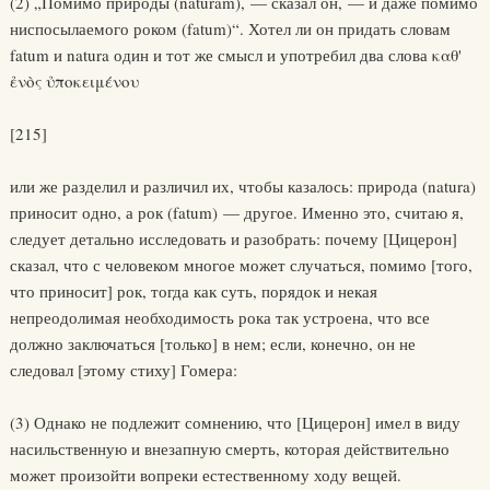
(2) „Помимо природы (naturam), — сказал он, — и даже помимо
ниспосылаемого роком (fatum)“. Хотел ли он придать словам
fatum и natura один и тот же смысл и употребил два слова καθ'
ε̉νὸς υ̉ποκειμένου
[215]
или же разделил и различил их, чтобы казалось: природа (natura)
приносит одно, а рок (fatum) — другое. Именно это, считаю я,
следует детально исследовать и разобрать: почему [Цицерон]
сказал, что с человеком многое может случаться, помимо [того,
что приносит] рок, тогда как суть, порядок и некая
непреодолимая необходимость рока так устроена, что все
должно заключаться [только] в нем; если, конечно, он не
следовал [этому стиху] Гомера:
(3) Однако не подлежит сомнению, что [Цицерон] имел в виду
насильственную и внезапную смерть, которая действительно
может произойти вопреки естественному ходу вещей.