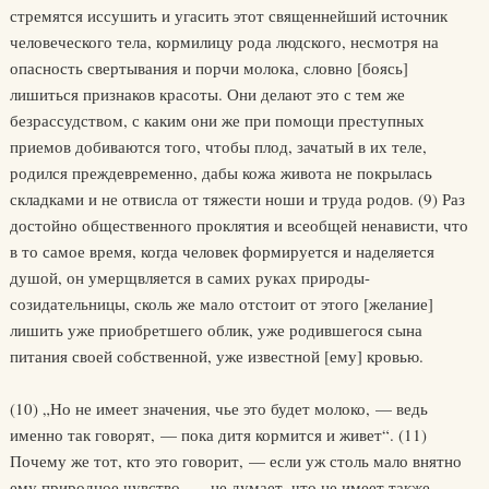
стремятся иссушить и угасить этот священнейший источник
человеческого тела, кормилицу рода людского, несмотря на
опасность свертывания и порчи молока, словно [боясь]
лишиться признаков красоты. Они делают это с тем же
безрассудством, с каким они же при помощи преступных
приемов добиваются того, чтобы плод, зачатый в их теле,
родился преждевременно, дабы кожа живота не покрылась
складками и не отвисла от тяжести ноши и труда родов. (9) Раз
достойно общественного проклятия и всеобщей ненависти, что
в то самое время, когда человек формируется и наделяется
душой, он умерщвляется в самих руках природы-
созидательницы, сколь же мало отстоит от этого [желание]
лишить уже приобретшего облик, уже родившегося сына
питания своей собственной, уже известной [ему] кровью.
(10) „Но не имеет значения, чье это будет молоко, — ведь
именно так говорят, — пока дитя кормится и живет“. (11)
Почему же тот, кто это говорит, — если уж столь мало внятно
ему природное чувство, — не думает, что не имеет также