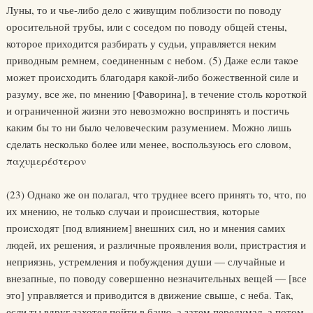
Луны, то и чье-либо дело с живущим поблизости по поводу
оросительной трубы, или с соседом по поводу общей стены,
которое приходится разбирать у судьи, управляется неким
приводным ремнем, соединенным с небом. (5) Даже если такое
может происходить благодаря какой-либо божественной силе и
разуму, все же, по мнению [Фаворина], в течение столь короткой
и ограниченной жизни это невозможно воспринять и постичь
каким бы то ни было человеческим разумением. Можно лишь
сделать несколько более или менее, воспользуюсь его словом,
παχυμερέστερον
(23) Однако же он полагал, что труднее всего принять то, что, по
их мнению, не только случаи и происшествия, которые
происходят [под влиянием] внешних сил, но и мнения самих
людей, их решения, и различные проявления воли, пристрастия и
неприязнь, устремления и побуждения души — случайные и
внезапные, по поводу совершенно незначительных вещей — [все
это] управляется и приводится в движение свыше, с неба. Так,
если ты вдруг захотел пойти в баню, а затем передумал, а потом