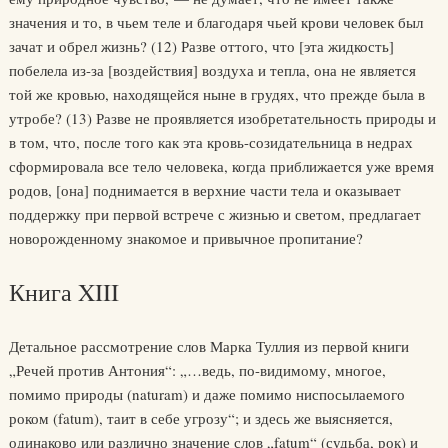
значения и то, в чьем теле и благодаря чьей крови человек был
зачат и обрел жизнь? (12) Разве оттого, что [эта жидкость]
побелела из-за [воздействия] воздуха и тепла, она не является
той же кровью, находящейся ныне в грудях, что прежде была в
утробе? (13) Разве не проявляется изобретательность природы и
в том, что, после того как эта кровь-созидательница в недрах
сформировала все тело человека, когда приближается уже время
родов, [она] поднимается в верхние части тела и оказывает
поддержку при первой встрече с жизнью и светом, предлагает
новорожденному знакомое и привычное пропитание?
Книга XIII
Детальное рассмотрение слов Марка Туллия из первой книги
„Речей против Антония“: „…ведь, по-видимому, многое,
помимо природы (naturam) и даже помимо ниспосылаемого
роком (fatum), таит в себе угрозу“; и здесь же выясняется,
одинаково или различно значение слов „fatum“ (судьба, рок) и