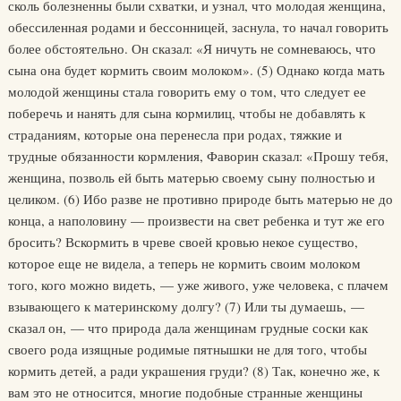
сколь болезненны были схватки, и узнал, что молодая женщина,
обессиленная родами и бессонницей, заснула, то начал говорить
более обстоятельно. Он сказал: «Я ничуть не сомневаюсь, что
сына она будет кормить своим молоком». (5) Однако когда мать
молодой женщины стала говорить ему о том, что следует ее
поберечь и нанять для сына кормилиц, чтобы не добавлять к
страданиям, которые она перенесла при родах, тяжкие и
трудные обязанности кормления, Фаворин сказал: «Прошу тебя,
женщина, позволь ей быть матерью своему сыну полностью и
целиком. (6) Ибо разве не противно природе быть матерью не до
конца, а наполовину — произвести на свет ребенка и тут же его
бросить? Вскормить в чреве своей кровью некое существо,
которое еще не видела, а теперь не кормить своим молоком
того, кого можно видеть, — уже живого, уже человека, с плачем
взывающего к материнскому долгу? (7) Или ты думаешь, —
сказал он, — что природа дала женщинам грудные соски как
своего рода изящные родимые пятнышки не для того, чтобы
кормить детей, а ради украшения груди? (8) Так, конечно же, к
вам это не относится, многие подобные странные женщины