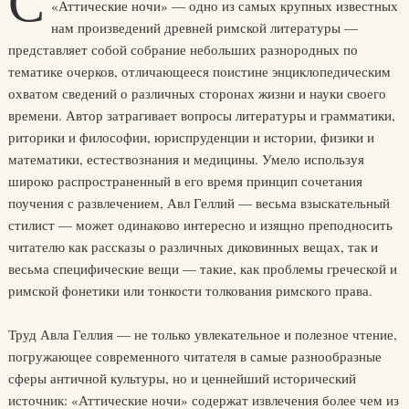
С
«Аттические ночи» — одно из самых крупных известных
нам произведений древней римской литературы —
представляет собой собрание небольших разнородных по
тематике очерков, отличающееся поистине энциклопедическим
охватом сведений о различных сторонах жизни и науки своего
времени. Автор затрагивает вопросы литературы и грамматики,
риторики и философии, юриспруденции и истории, физики и
математики, естествознания и медицины. Умело используя
широко распространенный в его время принцип сочетания
поучения с развлечением, Авл Геллий — весьма взыскательный
стилист — может одинаково интересно и изящно преподносить
читателю как рассказы о различных диковинных вещах, так и
весьма специфические вещи — такие, как проблемы греческой и
римской фонетики или тонкости толкования римского права.
Труд Авла Геллия — не только увлекательное и полезное чтение,
погружающее современного читателя в самые разнообразные
сферы античной культуры, но и ценнейший исторический
источник: «Аттические ночи» содержат извлечения более чем из