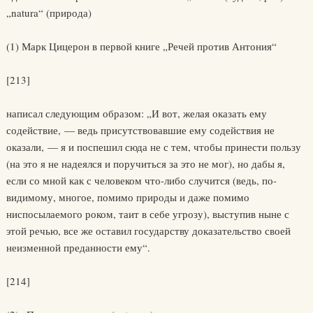
„natura“ (природа)
(1) Марк Цицерон в первой книге „Речей против Антония“
[213]
написал следующим образом: „И вот, желая оказать ему
содействие, — ведь присутствовавшие ему содействия не
оказали, — я и поспешил сюда не с тем, чтобы принести пользу
(на это я не надеялся и поручиться за это не мог), но дабы я,
если со мной как с человеком что-либо случится (ведь, по-
видимому, многое, помимо природы и даже помимо
ниспосылаемого роком, таит в себе угрозу), выступив ныне с
этой речью, все же оставил государству доказательство своей
неизменной преданности ему“.
[214]