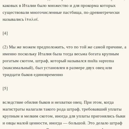
каковых в Италии было множество и для прокорма которых
существовали многочисленные пастбища, по-древнегречески
назывались ι̉ταλοί.
[4]
(2) Мы же можем предположить, что по той же самой причине, а
именно поскольку Италия была тогда весьма богата крупным
рогатым скотом, штраф, который назывался multa suprema
(максимальный), был установлен в размере двух овец или
тридцати быков единовременно
[5]
вследствие обилия быков и нехватки овец. При этом, когда
магистраты налагали такого рода штраф, требовавший уплаты
крупным и мелким скотом, иногда для уплаты пригонялись быки
и овцы малой ценности, иногда — большой. Это делало штраф