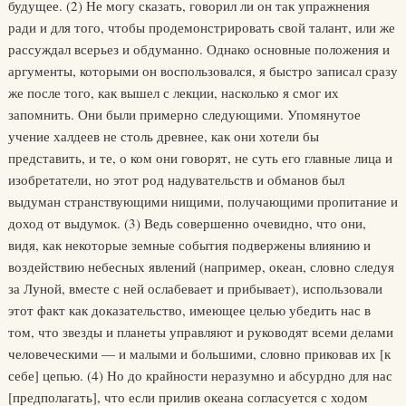
будущее. (2) Не могу сказать, говорил ли он так упражнения
ради и для того, чтобы продемонстрировать свой талант, или же
рассуждал всерьез и обдуманно. Однако основные положения и
аргументы, которыми он воспользовался, я быстро записал сразу
же после того, как вышел с лекции, насколько я смог их
запомнить. Они были примерно следующими. Упомянутое
учение халдеев не столь древнее, как они хотели бы
представить, и те, о ком они говорят, не суть его главные лица и
изобретатели, но этот род надувательств и обманов был
выдуман странствующими нищими, получающими пропитание и
доход от выдумок. (3) Ведь совершенно очевидно, что они,
видя, как некоторые земные события подвержены влиянию и
воздействию небесных явлений (например, океан, словно следуя
за Луной, вместе с ней ослабевает и прибывает), использовали
этот факт как доказательство, имеющее целью убедить нас в
том, что звезды и планеты управляют и руководят всеми делами
человеческими — и малыми и большими, словно приковав их [к
себе] цепью. (4) Но до крайности неразумно и абсурдно для нас
[предполагать], что если прилив океана согласуется с ходом