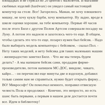
площадках и не стрясал по 20 центов с малолеток. В магазине
скобяных изделий (hardware) он увидел самый настоящий
компутер на столе. Все! Загорелось. Маман, не хочу плюшевого
мишку, не хочу куклу барби, хочу компьютер. Ну ладно, вроде в
школе оценки хорошие, на тебе компьютер. Первые 48 часов
после этого Билл с другом Полом Артсом совершали посадку на
Луну. А потом это надоело и захотелось чего-то еще. В общем,
чтобы сделать это что-то еще, позарез нужен был бейсик. - Надо
было выбирать модель компьютера с бейсиком, - сказал Пол. -
Нету таких моделей, и нету бейсика для таких маленьких машин
- жизнерадостно заметил Билл. - Что же мы теперь будем
делать? - А мы напишем бейсик сами, продадим фирме-
производителю, потом напишем МС-ДОС, виндовс, чикаго,
кайро... - он перечислял еще минуты две и вздохнув, добавил:
только самим нам не справиться, нужно будет открыть фирму...
ВО! Микрософт! Он помолчал немного, поправил отвисшую
челюсть Пола и продолжил: - Конечно, это непросто, но есть
шанс быть первыми, а первым в нашем деле достается почти
все. Идем в библиотеку!