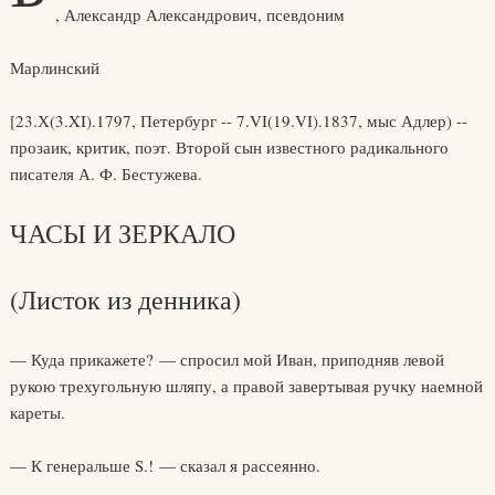
, Александр Александрович, псевдоним
Марлинский
[23.Х(3.XI).1797, Петербург -- 7.VI(19.VI).1837, мыс Адлер) --
прозаик, критик, поэт. Второй сын известного радикального
писателя А. Ф. Бестужева.
ЧАСЫ И ЗЕРКАЛО
(Листок из денника)
— Куда прикажете? — спросил мой Иван, приподняв левой
рукою трехугольную шляпу, а правой завертывая ручку наемной
кареты.
— К генеральше S.! — сказал я рассеянно.