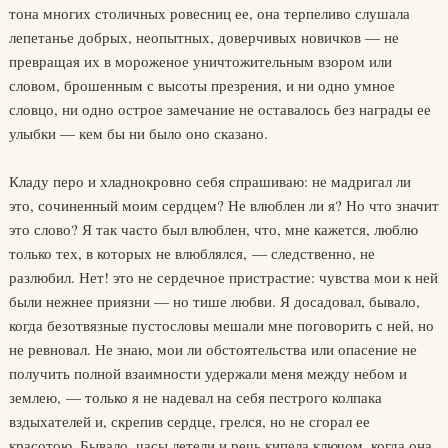
тона многих столичных ровесниц ее, она терпеливо слушала
лепетанье добрых, неопытных, доверчивых новичков — не
превращая их в мороженое уничтожительным взором или
словом, брошенным с высоты презрения, и ни одно умное
словцо, ни одно острое замечание не оставалось без награды ее
улыбки — кем бы ни было оно сказано.
Кладу перо и хладнокровно себя спрашиваю: не мадригал ли
это, сочиненный моим сердцем? Не влюблен ли я? Но что значит
это слово? Я так часто был влюблен, что, мне кажется, люблю
только тех, в которых не влюблялся, — следственно, не
разлюбил. Нет! это не сердечное пристрастие: чувства мои к ней
были нежнее приязни — но тише любви. Я досадовал, бывало,
когда безотвязные пустословы мешали мне поговорить с ней, но
не ревновал. Не знаю, мои ли обстоятельства или опасение не
получить полной взаимности удержали меня между небом и
землею, — только я не надевал на себя пестрого колпака
вздыхателей и, скрепив сердце, грелся, но не сгорал ее
красотою. Бывало, часы летели и речь кипела ключом, когда она,