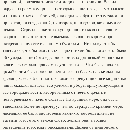
приличий, повелевать меж тем модою — и отлично. Всегда
окружена роем комаров — остроумцев, щеголей, — мотыльков
и шпанских мух — богачей, она одна как будто не замечала ни
приветов, ни воздыханий, ни взоров, ни вздоров, которыми ее
осыпали. Стрелы паркетных купидонов отражала она своим
веером — и самые меткие высыпались вон из корсета при
раздеванье, вместе с лишними булавками. Не скажу, чтобы
тщеславие, чтобы злословие — две стихии большого света были
ей чужды, — нет! это едва ли возможно для всякой женщины и
вовсе невозможно для дамы лучшего тона. Что бы заняло их
дома? о чем бы стали они шептаться на балах, на съездах, на
зрелищах, если б оставить в покое все репутации, все морщинки
лиц и складки платьев, все ужимки и уборы присутствующих и
все городские вести, изобретенные от нечего делать и
повторяемые от нечего сказать? По крайней мере, она была
тщеславна более по примеру, чем по сердцу; по крайней мере,
насмешки ее были растворены каким-то добродушием: не
уязвить того, о ком велось слово, желала она, а только
развеселить того, кому рассказывала. Далека от амазонского