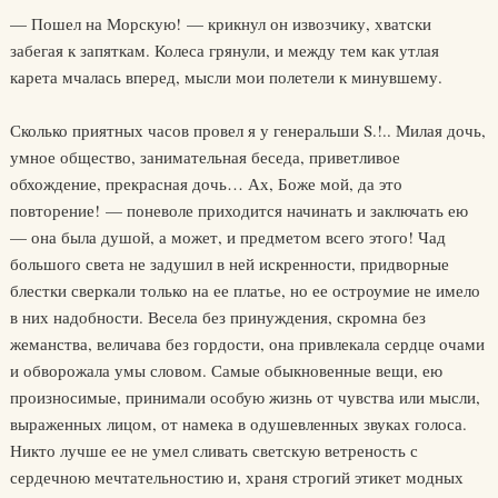
— Пошел на Морскую! — крикнул он извозчику, хватски
забегая к запяткам. Колеса грянули, и между тем как утлая
карета мчалась вперед, мысли мои полетели к минувшему.
Сколько приятных часов провел я у генеральши S.!.. Милая дочь,
умное общество, занимательная беседа, приветливое
обхождение, прекрасная дочь… Ах, Боже мой, да это
повторение! — поневоле приходится начинать и заключать ею
— она была душой, а может, и предметом всего этого! Чад
большого света не задушил в ней искренности, придворные
блестки сверкали только на ее платье, но ее остроумие не имело
в них надобности. Весела без принуждения, скромна без
жеманства, величава без гордости, она привлекала сердце очами
и обворожала умы словом. Самые обыкновенные вещи, ею
произносимые, принимали особую жизнь от чувства или мысли,
выраженных лицом, от намека в одушевленных звуках голоса.
Никто лучше ее не умел сливать светскую ветреность с
сердечною мечтательностию и, храня строгий этикет модных