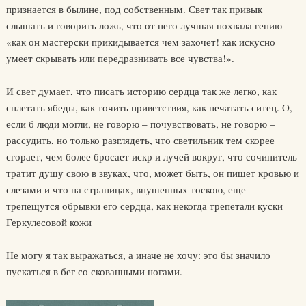
признается в былине, под собственным. Свет так привык
слышать и говорить ложь, что от него лучшая похвала гению –
«как он мастерски прикидывается чем захочет! как искусно
умеет скрывать или передразнивать все чувства!».
И свет думает, что писать историю сердца так же легко, как
сплетать ябеды, как точить приветствия, как печатать ситец. О,
если б люди могли, не говорю – почувствовать, не говорю –
рассудить, но только разглядеть, что светильник тем скорее
сгорает, чем более бросает искр и лучей вокруг, что сочинитель
тратит душу свою в звуках, что, может быть, он пишет кровью и
слезами и что на страницах, внушенных тоскою, еще
трепещутся обрывки его сердца, как некогда трепетали куски
Геркулесовой кожи
Не могу я так выражаться, а иначе не хочу: это бы значило
пускаться в бег со скованными ногами.