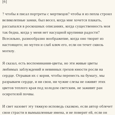
[6]
? чтобы я писал портреты с мертвецов? чтобы я из пепла строил
великолепные замки, был весел, когда мне хочется плакать,
рассыпался в роскошных описаниях, когда существенность моя
так бедна, когда у меня нет насущной крупинки радости?
Всесильно, разнообразно воображепие, когда оно творит из
настоящего; но мутен и слаб ключ его, если он течет сквозь
могилу.
Я сказал, есть воспоминания-цветы, но эти живые цветы
любимых заблуждений и невинных грехов юности росли на
сердце. Отрывая их с корня, чтобы перенесть на бумагу, мы
разрываем сердце, и ни свои, ни чужие слезы не оживят этих
цветов теплого края под холодом светским, не заживят ран
осиротелой почвы.
И свет назовет эту тяжкую исповедь сказкою, если автор облечет
свои страсти в вымышленные имена, и не поверит ей, если он