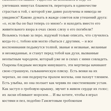
улетевших минутах блаженств, перегорать в одиночестве
страстью к той, с которой уже давно разлучены и никогда не
увидимся? Каково думать в жажде советов или утешений друга:
«о, если бы он был теперь со мною!» и находить вместо его
живительного взора в очах своих слезу о его погибели?
Возьмись только за перо, вздумай только описать, что случилось
когда-то с, тобою или могло сбыться с другими, – и все
воспоминания подымутся толпой, званые и незваные, желанные
и неожиданные, и станут перед тобой как духи, вызванные
неопытным чародеем, который уже не в силах с ними совладеть.
Озарены бледным месяцем минувшего, эти мертвецы начинают
свою страшную, гальваническую пляску. Есть венки на их
черепах, но они подернуты прахом могилы, они пахнут тлением.
Есть улыбка, но она ползает как червяк по окостеневшим устам.
Как заступ о гробовую крышку, звучит в живом сердце их голос;
их ласки обливают морозом… И вы хотите, чтобы я играл
костями и пел, подобно Гамлетовым гробокопам