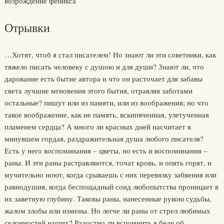
возрождение феникса
Отрывки
…Хотят, чтоб я стал писателем! Но знают ли эти советники, как
тяжело писать человеку с душою и для души? Знают ли, что
дарование есть бытие автора и что он расточает для забавы
света лучшие мгновения этого бытия, отравляя заботами
остальные? пишут или из памяти, или из воображения; но что
такое воображение, как не память, вскипяченная, улетученная
пламенем сердца? А много ли красных дней насчитает в
минувшем гордая, раздражительная душа любого писателя?
Есть у него воспоминания – цветы, но есть и воспоминания –
раны. И эти раны растравляются, точат кровь, и опять горят, и
мучительно ноют, когда срываешь с них перевязку забвения или
равнодушия, когда беспощадный сонд любопытства проницает в
их заветную глубину. Таковы раны, нанесенные рукою судьбы,
жалом злобы или измены. Но легче ли раны от стрел любимых
склонностей наших? Радостно ли вспомнить в беде об