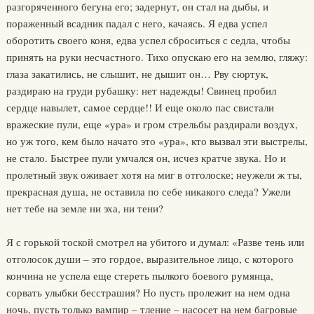
разгоряченного бегуна его; задернут, он стал на дыбы, и
пораженный всадник падал с него, качаясь. Я едва успел
оборотить своего коня, едва успел сброситься с седла, чтобы
принять на руки несчастного. Тихо опускаю его на землю, гляжу:
глаза закатились, не слышит, не дышит он… Рву сюртук,
раздираю на груди рубашку: нет надежды! Свинец пробил
сердце навылет, самое сердце!! И еще около пас свистали
вражеские пули, еще «ура» и гром стрельбы раздирали воздух,
но уж того, кем было начато это «ура», кто вызвал эти выстрелы,
не стало. Быстрее пули умчался он, исчез кратче звука. Но и
пролетный звук оживает хотя на миг в отголоске; неужели ж ты,
прекрасная душа, не оставила по себе никакого следа? Ужели
нет тебе на земле ни эха, ни тени?
Я с горькой тоской смотрел на убитого и думал: «Разве тень или
отголосок души – это гордое, выразительное лицо, с которого
кончина не успела еще стереть пылкого боевого румянца,
сорвать улыбки бесстрашия? Но пусть пролежит на нем одна
ночь, пусть только вампир – тление – насосет на нем багровые