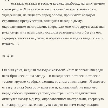
остался; остался в тесном кружке храбрых, легших трупом
с ним рядом. Я знал его отвагу, я знал быстроту коня его и,
удивленный, не видя его перед собою, проникнут холодом
страшного предчувствия, оглянулся назад: в дыму,
окровавленном выстрелами, сверкнуло мне лицо друга; железная
рука смерти на всем скаку осадила разгоряченного бегуна его;
задернут, он стал на дыбы, и пораженный всадник падал с него,
качаясь…»
* * *
Он был убит, бедный молодой человек! Убит наповал! Впереди
всех бросился он на засаду – и назади всех остался; остался в
тесном кружке храбрых, легших трупом с ним рядом. Я знал его
отвагу, я знал быстроту коня его и, удивленный, не видя его
перед собою, проникнут холодом страшного предчувствия,
оглянулся назад: в дыму, окровавленном выстрелами, сверкнуло
мне лицо друга; железная рука смерти на всем скаку осадила