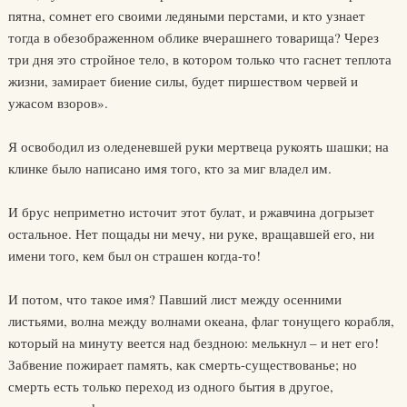
пятна, сомнет его своими ледяными перстами, и кто узнает
тогда в обезображенном облике вчерашнего товарища? Через
три дня это стройное тело, в котором только что гаснет теплота
жизни, замирает биение силы, будет пиршеством червей и
ужасом взоров».
Я освободил из оледеневшей руки мертвеца рукоять шашки; на
клинке было написано имя того, кто за миг владел им.
И брус неприметно источит этот булат, и ржавчина догрызет
остальное. Нет пощады ни мечу, ни руке, вращавшей его, ни
имени того, кем был он страшен когда-то!
И потом, что такое имя? Павший лист между осенними
листьями, волна между волнами океана, флаг тонущего корабля,
который на минуту веется над бездною: мелькнул – и нет его!
Забвение пожирает память, как смерть-существованье; но
смерть есть только переход из одного бытия в другое,