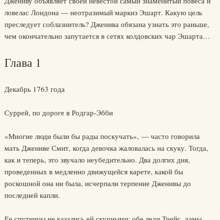
Джениву объявляет своей невестой самый знаменитый повеса и
ловелас Лондона — неотразимый маркиз Эшарт. Какую цель
преследует соблазнитель? Дженива обязана узнать это раньше,
чем окончательно запутается в сетях колдовских чар Эшарта…
Глава 1
Декабрь 1763 года
Суррей, по дороге в Родгар-Эбби
«Многие люди были бы рады поскучать», — часто говорила
мать Джениве Смит, когда девочка жаловалась на скуку. Тогда,
как и теперь, это звучало неубедительно. Два долгих дня,
проведенных в медленно движущейся карете, какой бы
роскошной она ни была, исчерпали терпение Дженивы до
последней капли.
Ее спутницы не казались ей скучными: обе леди Трейс, дамы