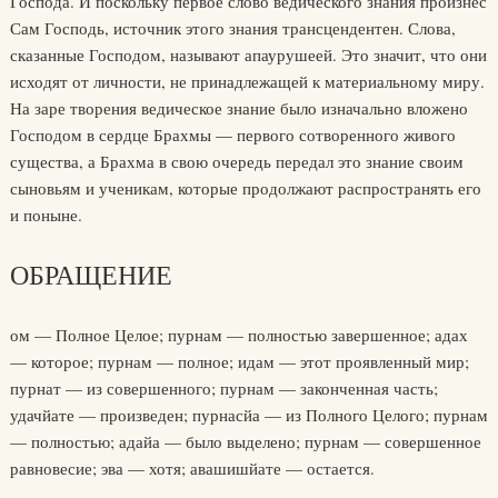
Господа. И поскольку первое слово ведического знания произнес
Сам Господь, источник этого знания трансцендентен. Слова,
сказанные Господом, называют апаурушеей. Это значит, что они
исходят от личности, не принадлежащей к материальному миру.
На заре творения ведическое знание было изначально вложено
Господом в сердце Брахмы — первого сотворенного живого
существа, а Брахма в свою очередь передал это знание своим
сыновьям и ученикам, которые продолжают распространять его
и поныне.
ОБРАЩЕНИЕ
ом — Полное Целое; пурнам — полностью завершенное; адах
— которое; пурнам — полное; идам — этот проявленный мир;
пурнат — из совершенного; пурнам — законченная часть;
удачйате — произведен; пурнасйа — из Полного Целого; пурнам
— полностью; адайа — было выделено; пурнам — совершенное
равновесие; эва — хотя; авашишйате — остается.