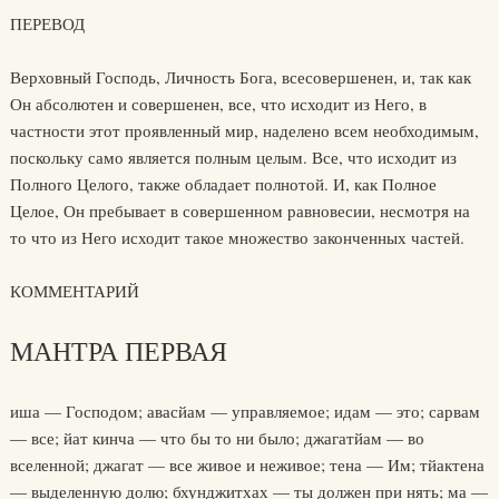
ПЕРЕВОД
Верховный Господь, Личность Бога, всесовершенен, и, так как
Он абсолютен и совершенен, все, что исходит из Него, в
частности этот проявленный мир, наделено всем необходимым,
поскольку само является полным целым. Все, что исходит из
Полного Целого, также обладает полнотой. И, как Полное
Целое, Он пребывает в совершенном равновесии, несмотря на
то что из Него исходит такое множество законченных частей.
КОММЕНТАРИЙ
МАНТРА ПЕРВАЯ
иша — Господом; авасйам — управляемое; идам — это; сарвам
— все; йат кинча — что бы то ни было; джагатйам — во
вселенной; джагат — все живое и неживое; тена — Им; тйактена
— выделенную долю; бхунджитхах — ты должен при нять; ма —