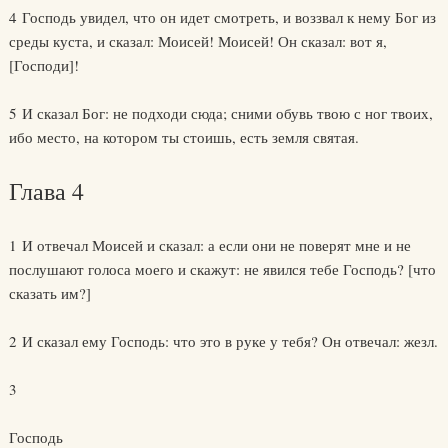
4 Господь увидел, что он идет смотреть, и воззвал к нему Бог из
среды куста, и сказал: Моисей! Моисей! Он сказал: вот я,
[Господи]!
5 И сказал Бог: не подходи сюда; сними обувь твою с ног твоих,
ибо место, на котором ты стоишь, есть земля святая.
Глава 4
1 И отвечал Моисей и сказал: а если они не поверят мне и не
послушают голоса моего и скажут: не явился тебе Господь? [что
сказать им?]
2 И сказал ему Господь: что это в руке у тебя? Он отвечал: жезл.
3
Господь