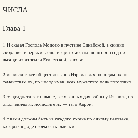
ЧИСЛА
Глава 1
1 И сказал Господь Моисею в пустыне Синайской, в скинии
собрания, в первый [день] второго месяца, во второй год по
выходе их из земли Египетской, говоря:
2 исчислите все общество сынов Израилевых по родам их, по
семействам их, по числу имен, всех мужеского пола поголовно:
3 от двадцати лет и выше, всех годных для войны у Израиля, по
ополчениям их исчислите их — ты и Аарон;
4 с вами должны быть из каждого колена по одному человеку,
который в роде своем есть главный.