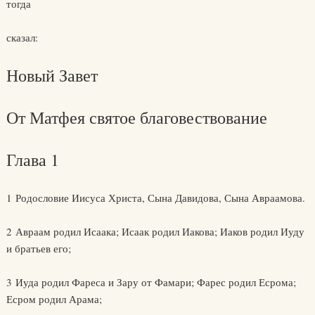
тогда
сказал:
Новый Завет
От Матфея святое благовествование
Глава 1
1 Родословие Иисуса Христа, Сына Давидова, Сына Авраамова.
2 Авраам родил Исаака; Исаак родил Иакова; Иаков родил Иуду
и братьев его;
3 Иуда родил Фареса и Зару от Фамари; Фарес родил Есрома;
Есром родил Арама;