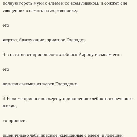
полную горсть муки с елеем и со всем ливаном, и сожжет сие
священник в память на жертвеннике;
это
жертва, благоухание, приятное Господу;
3 а остатки от приношения хлебного Аарону и сынам его:
это
великая святыня из жертв Господних.
4 Если же приносишь жертву приношения хлебного из печеного
в печи,
то приноси
пшеничные хлебы пресные, смешанные с елеем, и лепешки