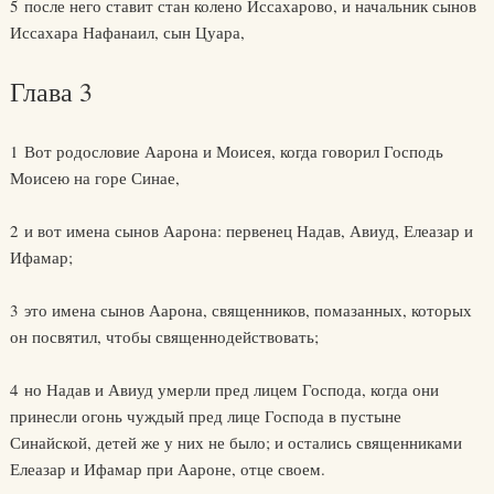
5 после него ставит стан колено Иссахарово, и начальник сынов
Иссахара Нафанаил, сын Цуара,
Глава 3
1 Вот родословие Аарона и Моисея, когда говорил Господь
Моисею на горе Синае,
2 и вот имена сынов Аарона: первенец Надав, Авиуд, Елеазар и
Ифамар;
3 это имена сынов Аарона, священников, помазанных, которых
он посвятил, чтобы священнодействовать;
4 но Надав и Авиуд умерли пред лицем Господа, когда они
принесли огонь чуждый пред лице Господа в пустыне
Синайской, детей же у них не было; и остались священниками
Елеазар и Ифамар при Аароне, отце своем.