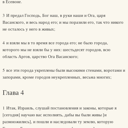
в Есевоне.
3 И предал Господь, Бог наш, в руки наши и Ога, царя
Васанского, и весь народ его; и мы поразили его, так что никого
не осталось у него в живых;
4 и взяли мы в то время все города его; не было города,
которого мы не взяли бы у них: шестьдесят городов, всю
область Аргов, царство Ога Васанского;
5 все эти города укреплены были высокими стенами, воротами и
запорами, кроме городов неукрепленных, весьма многих;
Глава 4
1 Итак, Израиль, слушай постановления и законы, которые я
[сегодня] научаю вас исполнять, дабы вы были живы [и
размножились], и пошли и наследовали ту землю, которую