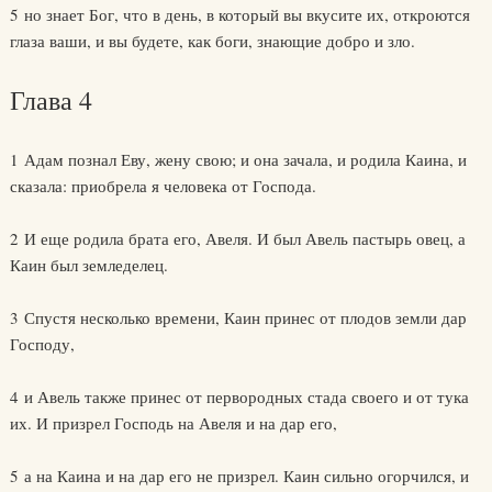
5 но знает Бог, что в день, в который вы вкусите их, откроются
глаза ваши, и вы будете, как боги, знающие добро и зло.
Глава 4
1 Адам познал Еву, жену свою; и она зачала, и родила Каина, и
сказала: приобрела я человека от Господа.
2 И еще родила брата его, Авеля. И был Авель пастырь овец, а
Каин был земледелец.
3 Спустя несколько времени, Каин принес от плодов земли дар
Господу,
4 и Авель также принес от первородных стада своего и от тука
их. И призрел Господь на Авеля и на дар его,
5 а на Каина и на дар его не призрел. Каин сильно огорчился, и