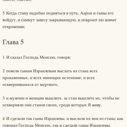
5 Когда стану надобно подняться в путь, Аарон и сыны его
войдут, и снимут завесу закрывающую, и покроют ею ковчег
откровения;
Глава 5
1 И сказал Господь Моисею, говоря:
2 повели сынам Израилевым выслать из стана всех
прокаженных, и всех имеющих истечение, и всех
осквернившихся от мертвого,
3 и мужчин и женщин вышлите, за стан вышлите их, чтобы не
оскверняли они станов своих, среди которых Я живу.
4 И сделали так сыны Израилевы, и выслали их вон из стана; как
говорил Господь Моисею, так и сделали сыны Израилевы.