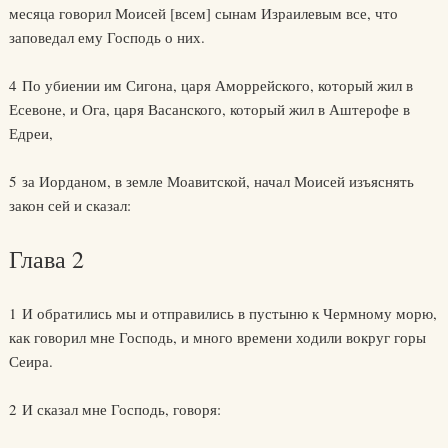
месяца говорил Моисей [всем] сынам Израилевым все, что
заповедал ему Господь о них.
4 По убиении им Сигона, царя Аморрейского, который жил в
Есевоне, и Ога, царя Васанского, который жил в Аштерофе в
Едреи,
5 за Иорданом, в земле Моавитской, начал Моисей изъяснять
закон сей и сказал:
Глава 2
1 И обратились мы и отправились в пустыню к Чермному морю,
как говорил мне Господь, и много времени ходили вокруг горы
Сеира.
2 И сказал мне Господь, говоря: