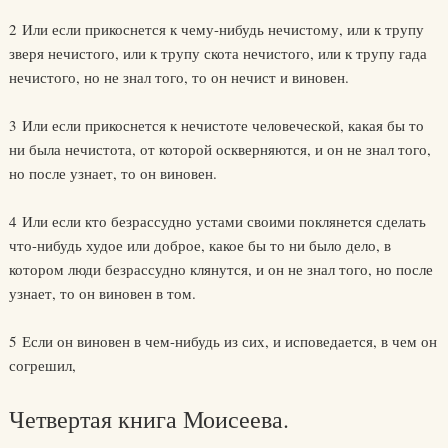
2 Или если прикоснется к чему-нибудь нечистому, или к трупу
зверя нечистого, или к трупу скота нечистого, или к трупу гада
нечистого, но не знал того, то он нечист и виновен.
3 Или если прикоснется к нечистоте человеческой, какая бы то
ни была нечистота, от которой оскверняются, и он не знал того,
но после узнает, то он виновен.
4 Или если кто безрассудно устами своими поклянется сделать
что-нибудь худое или доброе, какое бы то ни было дело, в
котором люди безрассудно клянутся, и он не знал того, но после
узнает, то он виновен в том.
5 Если он виновен в чем-нибудь из сих, и исповедается, в чем он
согрешил,
Четвертая книга Моисеева.