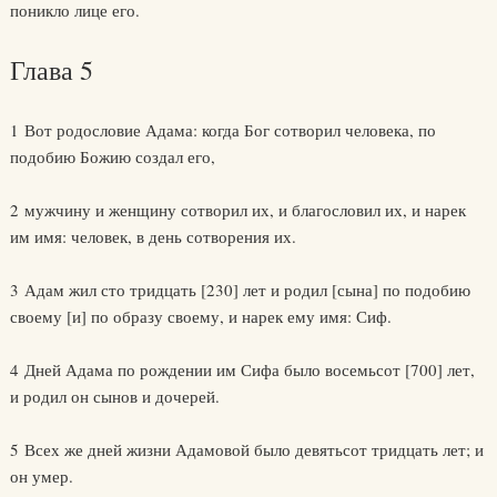
поникло лице его.
Глава 5
1 Вот родословие Адама: когда Бог сотворил человека, по
подобию Божию создал его,
2 мужчину и женщину сотворил их, и благословил их, и нарек
им имя: человек, в день сотворения их.
3 Адам жил сто тридцать [230] лет и родил [сына] по подобию
своему [и] по образу своему, и нарек ему имя: Сиф.
4 Дней Адама по рождении им Сифа было восемьсот [700] лет,
и родил он сынов и дочерей.
5 Всех же дней жизни Адамовой было девятьсот тридцать лет; и
он умер.