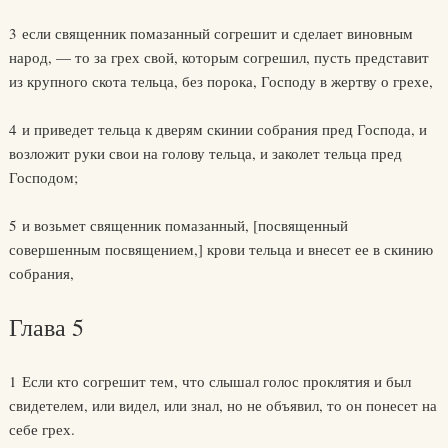
3 если священник помазанный согрешит и сделает виновным
народ, — то за грех свой, которым согрешил, пусть представит
из крупного скота тельца, без порока, Господу в жертву о грехе,
4 и приведет тельца к дверям скинии собрания пред Господа, и
возложит руки свои на голову тельца, и заколет тельца пред
Господом;
5 и возьмет священник помазанный, [посвященный
совершенным посвящением,] крови тельца и внесет ее в скинию
собрания,
Глава 5
1 Если кто согрешит тем, что слышал голос проклятия и был
свидетелем, или видел, или знал, но не объявил, то он понесет на
себе грех.