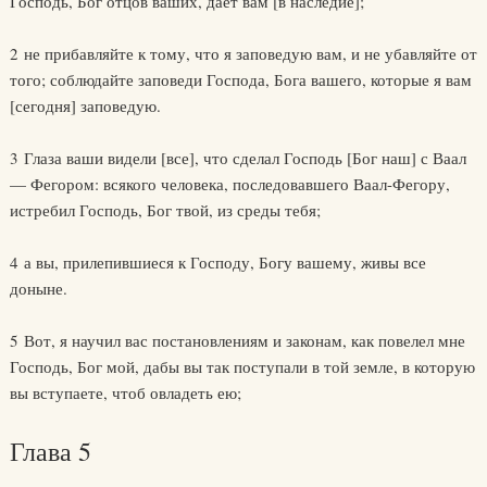
Господь, Бог отцов ваших, дает вам [в наследие];
2 не прибавляйте к тому, что я заповедую вам, и не убавляйте от
того; соблюдайте заповеди Господа, Бога вашего, которые я вам
[сегодня] заповедую.
3 Глаза ваши видели [все], что сделал Господь [Бог наш] с Ваал
— Фегором: всякого человека, последовавшего Ваал-Фегору,
истребил Господь, Бог твой, из среды тебя;
4 а вы, прилепившиеся к Господу, Богу вашему, живы все
доныне.
5 Вот, я научил вас постановлениям и законам, как повелел мне
Господь, Бог мой, дабы вы так поступали в той земле, в которую
вы вступаете, чтоб овладеть ею;
Глава 5