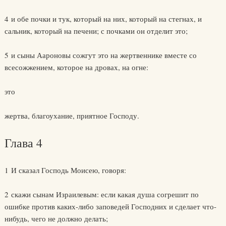
4 и обе почки и тук, который на них, который на стегнах, и
сальник, который на печени; с почками он отделит это;
5 и сыны Аароновы сожгут это на жертвеннике вместе со
всесожжением, которое на дровах, на огне:
это
жертва, благоухание, приятное Господу.
Глава 4
1 И сказал Господь Моисею, говоря:
2 скажи сынам Израилевым: если какая душа согрешит по
ошибке против каких-либо заповедей Господних и сделает что-
нибудь, чего не должно делать;