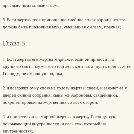
пресные, помазанные елеем.
5 Если жертва твоя приношение хлебное со сковороды, то это
должна быть пшеничная мука, смешанная с елеем, пресная;
Глава 3
1 Если жертва его жертва мирная, и если он приносит из
крупного скота, мужеского или женского пола, пусть принесет ее
Господу, не имеющую порока,
2 и возложит руку свою на голову жертвы своей, и заколет ее у
дверей скинии собрания; сыны же Аароновы, священники,
покропят кровью на жертвенник со всех сторон;
3 и принесет он из мирной жертвы в жертву Господу тук,
покрывающий внутренности, и весь тук, который на
внутренностях,