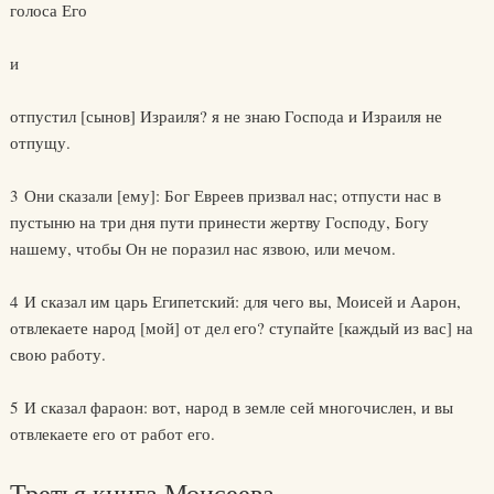
голоса Его
и
отпустил [сынов] Израиля? я не знаю Господа и Израиля не
отпущу.
3 Они сказали [ему]: Бог Евреев призвал нас; отпусти нас в
пустыню на три дня пути принести жертву Господу, Богу
нашему, чтобы Он не поразил нас язвою, или мечом.
4 И сказал им царь Египетский: для чего вы, Моисей и Аарон,
отвлекаете народ [мой] от дел его? ступайте [каждый из вас] на
свою работу.
5 И сказал фараон: вот, народ в земле сей многочислен, и вы
отвлекаете его от работ его.
Третья книга Моисеева.