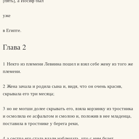
[пять], а Иосиф был
уже
в Египте.
Глава 2
1 Некто из племени Левиина пошел и взял себе жену из того же
племени.
2 Жена зачала и родила сына и, видя, что он очень красив,
скрывала его три месяца;
3 но не могши долее скрывать его, взяла корзинку из тростника
и осмолила ее асфальтом и смолою и, положив в нее младенца,
поставила в тростнике у берега реки,
4 а сестра его стала вдали наблюдать, что с ним будет.