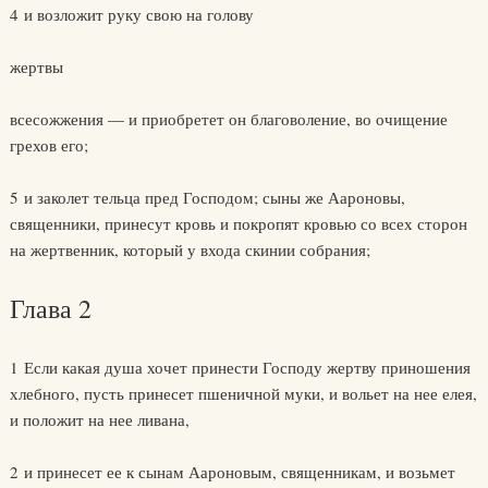
4 и возложит руку свою на голову
жертвы
всесожжения — и приобретет он благоволение, во очищение
грехов его;
5 и заколет тельца пред Господом; сыны же Аароновы,
священники, принесут кровь и покропят кровью со всех сторон
на жертвенник, который у входа скинии собрания;
Глава 2
1 Если какая душа хочет принести Господу жертву приношения
хлебного, пусть принесет пшеничной муки, и вольет на нее елея,
и положит на нее ливана,
2 и принесет ее к сынам Аароновым, священникам, и возьмет