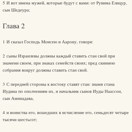
5 И вот имена мужей, которые будут с вами: от Рувима Елицур,
сын Шедеура;
Глава 2
1 И сказал Господь Моисею и Аарону, говоря:
2 сыны Израилевы должны каждый ставить стан свой при
знамени своем, при знаках семейств своих; пред скиниею
собрания вокруг должны ставить стан свой.
3 С передней стороны к востоку ставят стан: знамя стана
Иудина по ополчениям их, и начальник сынов Иуды Наассон,
сын Аминадава,
4 и воинства его, вошедших в исчисление его, семьдесят четыре
тысячи шестьсот;