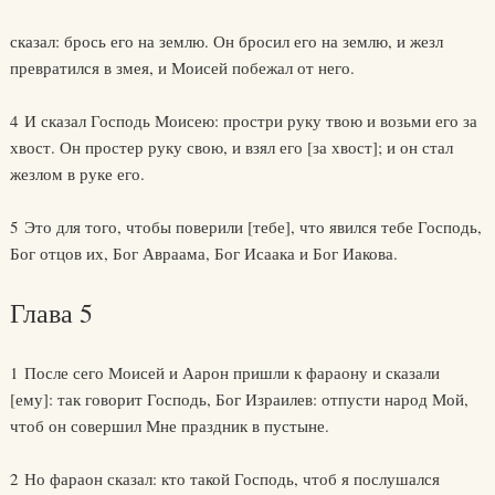
сказал: брось его на землю. Он бросил его на землю, и жезл
превратился в змея, и Моисей побежал от него.
4 И сказал Господь Моисею: простри руку твою и возьми его за
хвост. Он простер руку свою, и взял его [за хвост]; и он стал
жезлом в руке его.
5 Это для того, чтобы поверили [тебе], что явился тебе Господь,
Бог отцов их, Бог Авраама, Бог Исаака и Бог Иакова.
Глава 5
1 После сего Моисей и Аарон пришли к фараону и сказали
[ему]: так говорит Господь, Бог Израилев: отпусти народ Мой,
чтоб он совершил Мне праздник в пустыне.
2 Но фараон сказал: кто такой Господь, чтоб я послушался