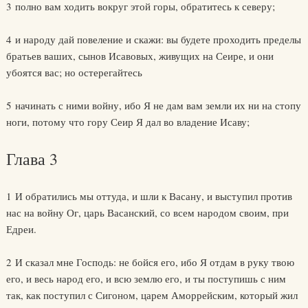
3 полно вам ходить вокруг этой горы, обратитесь к северу;
4 и народу дай повеление и скажи: вы будете проходить пределы
братьев ваших, сынов Исавовых, живущих на Сеире, и они
убоятся вас; но остерегайтесь
5 начинать с ними войну, ибо Я не дам вам земли их ни на стопу
ноги, потому что гору Сеир Я дал во владение Исаву;
Глава 3
1 И обратились мы оттуда, и шли к Васану, и выступил против
нас на войну Ог, царь Васанский, со всем народом своим, при
Едреи.
2 И сказал мне Господь: не бойся его, ибо Я отдам в руку твою
его, и весь народ его, и всю землю его, и ты поступишь с ним
так, как поступил с Сигоном, царем Аморрейским, который жил