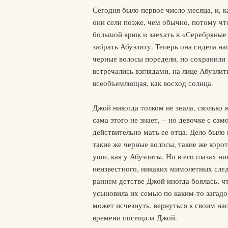
Сегодня было первое число месяца, и, ка
они сели позже, чем обычно, потому чт
большой крюк и заехать в «Серебряные 
забрать Абуэлиту. Теперь она сидела н
черные волосы поредели, но сохранили 
встречались взглядами, на лице Абуэлит
всеобъемлющая, как восход солнца.
Джой никогда толком не знала, сколько ж
сама этого не знает, – но девочке с са
действительно мать ее отца. Дело было 
такие же черные волосы, такие же корот
уши, как у Абуэлиты. Но в его глазах н
неизвестного, никаких мимолетных сле
раннем детстве Джой иногда боялась, чт
усыновила их семью по каким-то загад
может исчезнуть, вернуться к своим на
времени посещала Джой.