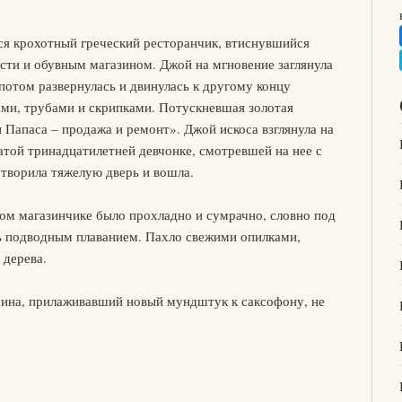
лся крохотный греческий ресторанчик, втиснувшийся
ти и обувным магазином. Джой на мгновение заглянула
 потом развернулась и двинулась к другому концу
рами, трубами и скрипками. Потускневшая золотая
 Папаса – продажа и ремонт». Джой искоса взглянула на
атой тринадцатилетней девчонке, смотревшей на нее с
отворила тяжелую дверь и вошла.
ком магазинчике было прохладно и сумрачно, словно под
сь подводным плаванием. Пахло свежими опилками,
 дерева.
ина, прилаживавший новый мундштук к саксофону, не