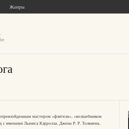
Жанры
ога
непревзойденным мастером «фэнтези», «волшебником
яд с именами Льюиса Кэрролла, Джона Р. Р. Толкиена,