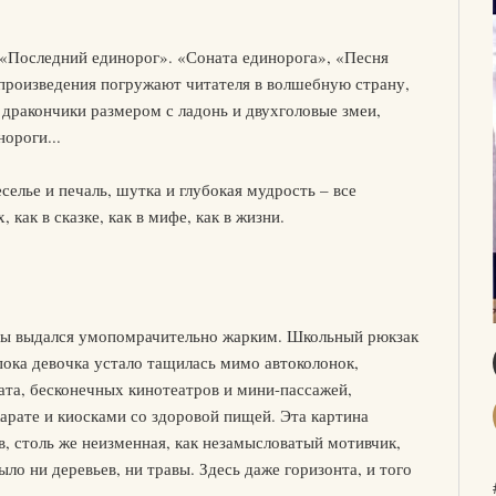
«Последний единорог». «Соната единорога», «Песня
 произведения погружают читателя в волшебную страну,
, дракончики размером с ладонь и двухголовые змеи,
ороги...
еселье и печаль, шутка и глубокая мудрость – все
 как в сказке, как в мифе, как в жизни.
сны выдался умопомрачительно жарким. Школьный рюкзак
пока девочка устало тащилась мимо автоколонок,
ата, бесконечных кинотеатров и мини-пассажей,
арате и киосками со здоровой пищей. Эта картина
в, столь же неизменная, как незамысловатый мотивчик,
ло ни деревьев, ни травы. Здесь даже горизонта, и того