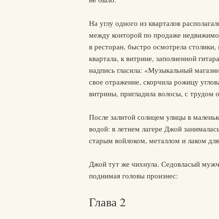
На углу одного из кварталов располага
между конторой по продаже недвижимос
в ресторан, быстро осмотрела столики,
квартала, к витрине, заполненной гита
надпись гласила: «Музыкальный магазин
свое отражение, скорчила рожицу углов
витрины, пригладила волосы, с трудом 
После залитой солнцем улицы в малень
водой: в летнем лагере Джой занимала
старым войлоком, металлом и лаком для
Джой тут же чихнула. Седовласый мужч
поднимая головы произнес:
Глава 2