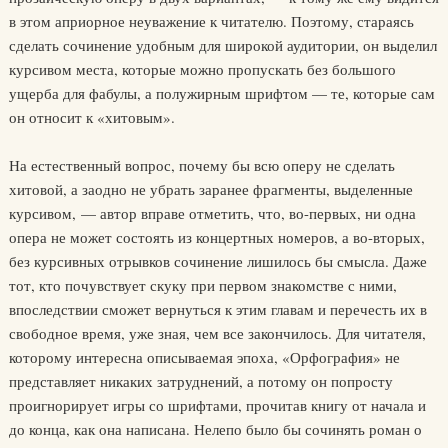
в этом априорное неуважение к читателю. Поэтому, стараясь
сделать сочинение удобным для широкой аудитории, он выделил
курсивом места, которые можно пропускать без большого
ущерба для фабулы, а полужирным шрифтом — те, которые сам
он относит к «хитовым».
На естественный вопрос, почему бы всю оперу не сделать
хитовой, а заодно не убрать заранее фрагменты, выделенные
курсивом, — автор вправе отметить, что, во-первых, ни одна
опера не может состоять из концертных номеров, а во-вторых,
без курсивных отрывков сочинение лишилось бы смысла. Даже
тот, кто почувствует скуку при первом знакомстве с ними,
впоследствии сможет вернуться к этим главам и перечесть их в
свободное время, уже зная, чем все закончилось. Для читателя,
которому интересна описываемая эпоха, «Орфография» не
представляет никаких затруднений, а потому он попросту
проигнорирует игры со шрифтами, прочитав книгу от начала и
до конца, как она написана. Нелепо было бы сочинять роман о