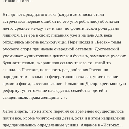
стояли ер и ять.
Ять до четырнадцатого века (когда в летописях стали
встречаться первые ошибки по его употреблению) обозначал
нечто среднее между «е» и «и», но фонетической роли давно
лишился. Без ера в своих писаниях уже в начале XIX века
обходились многие вольнодумцы. Перечисляя в «Бесах» темы
русского спора при начале очередной оттепели, Достоевский
упоминает «уничтожение цензуры и буквы ъ, заменение русских
букв латинскими, вчерашнюю ссылку такого-то, какой-то
скандал в Пассаже, полезность раздробления России по
народностям с вольною федеративною связью, уничтожение
армии и флота, восстановление Польши по Днепр, крестьянскую
реформу, уничтожение наследства, семейства, детей и
священников, права женщины…».
Легко видеть, что из этого перечня со временем осуществилось
почти все, кроме уничтожения детей, хотя и в этом направлении
предпринимались определенные усилия. Алданов в «Истоках»,