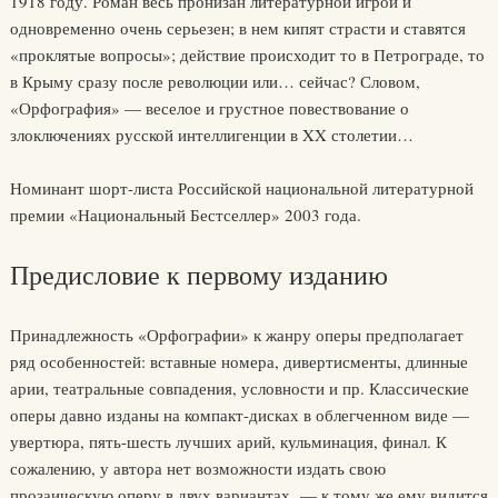
1918 году. Роман весь пронизан литературной игрой и
одновременно очень серьезен; в нем кипят страсти и ставятся
«проклятые вопросы»; действие происходит то в Петрограде, то
в Крыму сразу после революции или… сейчас? Словом,
«Орфография» — веселое и грустное повествование о
злоключениях русской интеллигенции в XX столетии…
Номинант шорт-листа Российской национальной литературной
премии «Национальный Бестселлер» 2003 года.
Предисловие к первому изданию
Принадлежность «Орфографии» к жанру оперы предполагает
ряд особенностей: вставные номера, дивертисменты, длинные
арии, театральные совпадения, условности и пр. Классические
оперы давно изданы на компакт-дисках в облегченном виде —
увертюра, пять-шесть лучших арий, кульминация, финал. К
сожалению, у автора нет возможности издать свою
прозаическую оперу в двух вариантах, — к тому же ему видится