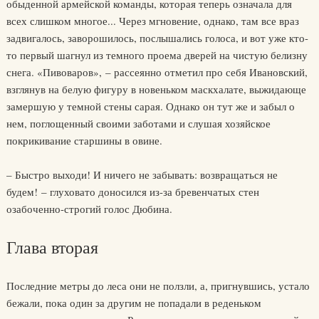
обыденной армейской команды, которая теперь означала для
всех слишком многое... Через мгновение, однако, там все враз
задвигалось, заворошилось, послышались голоса, и вот уже кто-
то первый шагнул из темного проема дверей на чистую белизну
снега. «Пивоваров», – рассеянно отметил про себя Ивановский,
взглянув на белую фигуру в новеньком маскхалате, выжидающе
замершую у темной стены сарая. Однако он тут же и забыл о
нем, поглощенный своими заботами и слушая хозяйское
покрикивание старшины в овине.
– Быстро выходи! И ничего не забывать: возвращаться не
будем! – глуховато доносился из-за бревенчатых стен
озабоченно-строгий голос Дюбина.
Глава вторая
Последние метры до леса они не ползли, а, пригнувшись, устало
бежали, пока один за другим не попадали в реденьком