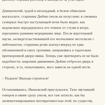
Длинноногий, худой и нескладный, в белом обвисшем
маскхалате, старшина Дюбин смолк на полуслове; в снежных
сумерках быстро наступающей ночи было видно, как
недовольно передернулось его темное от стужи и ветра,
изрезанное ранними морщинами лицо. После коротенькой
паузы, засвидетельствовавшей его молчаливое несогласие с
лейтенантом, старшина резко шагнул вперед по едва
обозначенной в снегу тропинке, направляясь к тщательно
притворенной двери овина. Теперь уже притворять ее не было
надобности, широким движением Дюбин отбросил дверь в
сторону, и та, пошатываясь, косо зависла на одной петле.
– Подъем! Выходи строиться!
Остановившись, Ивановский прислушался. Тихо звучавший
говорок в овине сразу умолк, все там затихло, как бы
загипнотизированное неотвратимостью этой, по существу,