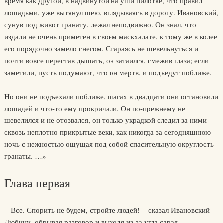
время как другой, в надвинутой на уши пилотке, что правил
лошадьми, уже вытянул шею, вглядываясь в дорогу. Ивановский,
сунув под живот гранату, лежал неподвижно. Он знал, что
издали не очень приметен в своем маскхалате, к тому же в колее
его порядочно замело снегом. Стараясь не шевельнуться и
почти вовсе перестав дышать, он затаился, смежив глаза; если
заметили, пусть подумают, что он мертв, и подъедут поближе.
Но они не подъехали поближе, шагах в двадцати они остановили
лошадей и что-то ему прокричали. Он по-прежнему не
шевелился и не отозвался, он только украдкой следил за ними
сквозь неплотно прикрытые веки, как никогда за сегодняшнюю
ночь с нежностью ощущая под собой спасительную округлость
гранаты. …»
Глава первая
– Все. Спорить не будем, стройте людей! – сказал Ивановский
Дюбину, обрывая разговор и выходя из-за угла сарая.