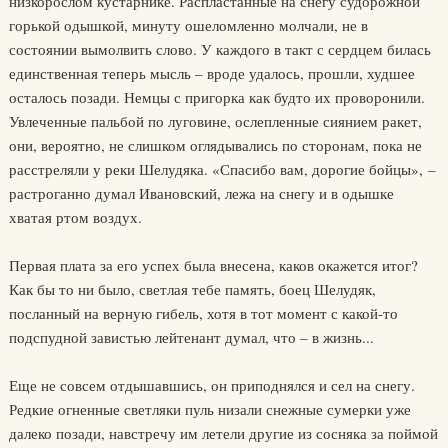
низкорослом кустарнике. Распластанные на снегу судорожной
горькой одышкой, минуту ошеломленно молчали, не в
состоянии вымолвить слово. У каждого в такт с сердцем билась
единственная теперь мысль – вроде удалось, прошли, худшее
осталось позади. Немцы с пригорка как будто их проворонили.
Увлеченные пальбой по луговине, ослепленные сиянием ракет,
они, вероятно, не слишком оглядывались по сторонам, пока не
расстреляли у реки Шелудяка. «Спасибо вам, дорогие бойцы», –
растроганно думал Ивановский, лежа на снегу и в одышке
хватая ртом воздух.
Первая плата за его успех была внесена, каков окажется итог?
Как бы то ни было, светлая тебе память, боец Шелудяк,
посланный на верную гибель, хотя в тот момент с какой-то
подспудной завистью лейтенант думал, что – в жизнь...
Еще не совсем отдышавшись, он приподнялся и сел на снегу.
Редкие огненные светляки пуль низали снежные сумерки уже
далеко позади, навстречу им летели другие из сосняка за поймой