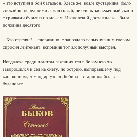
– это вступил в бой батальон. Здесь же, возле кустарника, было
спокойно, перед ними лежал голый, не очень заснеженный склон
с гривками бурьяна по межам. Ивановский достал часы – была
половина десятого.
– Кто стрелял? – сдержанно, с запоздало вспыхнувшим гневом
спросил лейтенант, вспомнив тот злополучный выстрел.
Невдалеке среди пластом лежащих тел в белом кто-то
заворошился и сел на снегу, по острию, выпиравшему под
капюшоном, командир узнал Дюбина – старшина был в
буденовке.