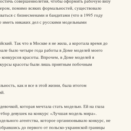
достичь совершеннолетия, чтобы оформить рабочую визу
ером, помимо всяких формальностей, существовало
ываться с бизнесменами и бандитами (что в 1995 году
не иметь никаких дел с русскими модельными
лийский. Так что в Москве я не жила, а коротала время до
нале было четыре года работы в Доме моделей моего
о конкурсов красоты. Впрочем, в Доме моделей я
онкурсы красоты были лишь приятным побочным
льность, как и все в этой жизни, была итогом
ий.
 девочкой, которая мечтала стать моделью. Ей на глаза
 отбор девушек на конкурс «Лучшая модель мира».
дельного агентства, которое организовывало конкурс, не
Добравшись до первого от польско-украинской границы