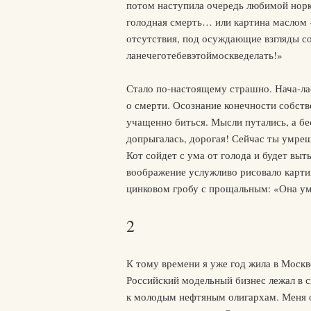
потом наступила очередь любимой нор
голодная смерть… или картина маслом 
отсутствия, под осуждающие взгляды с
ланечеготебевэтоймоскведелать!»
Стало по-настоящему страшно. Нача-лас
о смерти. Осознание конечности собств
учащенно биться. Мысли путались, а б
допрыгалась, дорогая! Сейчас ты умрешь
Кот сойдет с ума от голода и будет выт
воображение услужливо рисовало карти
цинковом гробу с прощальным: «Она уме
2
К тому времени я уже год жила в Москв
Российский модельный бизнес лежал в с
к молодым нефтяным олигархам. Меня о