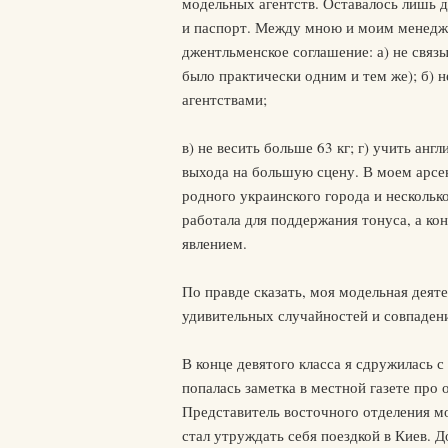
модельных агентств. Оставалось лишь 
и паспорт. Между мною и моим менедж
джентльменское соглашение: а) не связ
было практически одним и тем же); б) 
агентствами;
в) не весить больше 63 кг; г) учить анг
выхода на большую сцену. В моем арсе
родного украинского города и нескольк
работала для поддержания тонуса, а к
явлением.
По правде сказать, моя модельная деяте
удивительных случайностей и совпаден
В конце девятого класса я сдружилась с
попалась заметка в местной газете про
Представитель восточного отделения мо
стал утруждать себя поездкой в Киев. 