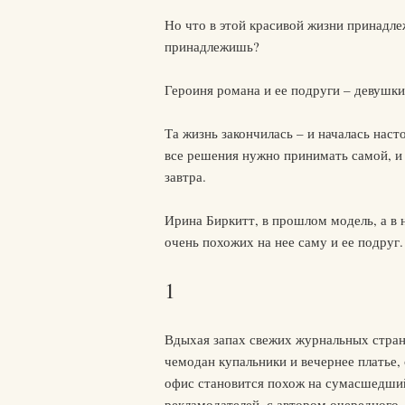
Но что в этой красивой жизни принадле
принадлежишь?
Героиня романа и ее подруги – девушки
Та жизнь закончилась – и началась нас
все решения нужно принимать самой, и т
завтра.
Ирина Биркитт, в прошлом модель, а в 
очень похожих на нее саму и ее подруг.
1
Вдыхая запах свежих журнальных страниц
чемодан купальники и вечернее платье, 
офис становится похож на сумасшедший
рекламодателей, с автором очередного «