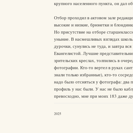
крупного населенного пункта, он дал об
Отбор проходил в актовом зале редакци
высокие и низкие, брюнетки и блондинки
Но присутствие на отборе старшеклассн
уныние. В насмешливых взглядах школь
дурочки, сунулись не туда, и завтра в
Евангелистой. Лучшие представительниц
зрительских креслах, толпились в очере
фотографии. Кто-то вертел в руках сан
знали только избранные), кто-то сосре
надо было отсняться у фотографа: два п
профиль у нас были. У нас не было кабл
превосходно, мне при моих 183 даже ду
2025