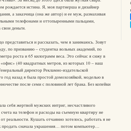
ом рождается истина. Я, моя партнерша и дизайнер
ния, а заказчица (она же автор) и ее муж, размахивая
льными телефонами и оттопыренными пальцами,
 свои деньги.
о представиться и рассказать, чем я занимаюсь. Зовут
оду, по призванию – студентка вольных академий, по
метра роста и 65 килограмм веса. Это сейчас я сижу в
«офис» (40 квадратных метров, из которых 10 – наш
«Генеральный директор Рекламно-издательской
го год назад я была простой домохозяйкой, моделью в
иночестве после семи с половиной лет брака. Без копейки
ала себя жертвой мужских интриг, несчастливого
Но счета на телефон и расходы на съемную квартиру не
от реальности. Кушать отчаянно хотелось, работать я не
как продать сначала украшения… потом компьютер…