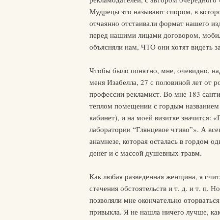
Мудрецы это называют спором, в котор
отчаянно отстаивали формат нашего изда
перед нашими лицами договором, моби
объясняли нам, ЧТО они хотят видеть за
Чтобы было понятно, мне, очевидно, над
меня Изабелла, 27 с половиной лет от р
профессии рекламист. Во мне 183 санти
теплом помещении с гордым названием 
кабинет), и на моей визитке значится: 
лаборатории “Глянцевое чтиво”». А все
анамнезе, которая осталась в гордом од
денег и с массой душевных травм.
Как любая разведенная женщина, я счит
стечения обстоятельств и т. д. и т. п. 
позволяли мне окончательно оторваться 
привыкла. Я не нашла ничего лучше, 