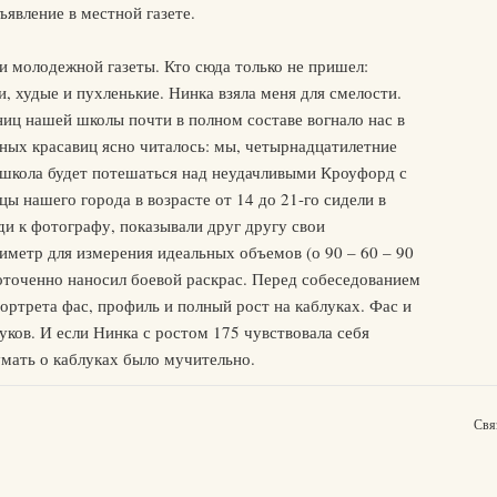
ъявление в местной газете.
и молодежной газеты. Кто сюда только не пришел:
, худые и пухленькие. Нинка взяла меня для смелости.
иц нашей школы почти в полном составе вогнало нас в
ных красавиц ясно читалось: мы, четырнадцатилетние
ся школа будет потешаться над неудачливыми Кроуфорд с
ы нашего города в возрасте от 14 до 21-го сидели в
ди к фотографу, показывали друг другу свои
тиметр для измерения идеальных объемов (о 90 – 60 – 90
доточенно наносил боевой раскрас. Перед собеседованием
ортрета фас, профиль и полный рост на каблуках. Фас и
уков. И если Нинка с ростом 175 чувствовала себя
мать о каблуках было мучительно.
Свя