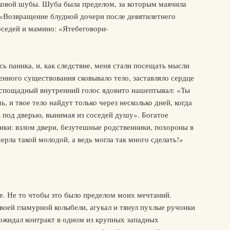
ковой шубы. Шуба была пределом, за которым маячила
«Возвращение блудной дочери после девятилетнего
оседей и мамино: «Ятебеговори-
ь паника, и, как следствие, меня стали посещать мысли
енного существования сковывало тело, заставляло сердце
еспощадный внутренний голос ядовито нашептывал: «Ты
, и твое тело найдут только через несколько дней, когда
ь под дверью, вынимая из соседей душу». Богатое
нки: взлом двери, безутешные родственники, похороны в
рла такой молодой, а ведь могла так много сделать!»
е. Не то чтобы это было пределом моих мечтаний.
воей гламурной колыбели, агукал и тянул пухлые ручонки
жидал контракт в одном из крупных западных