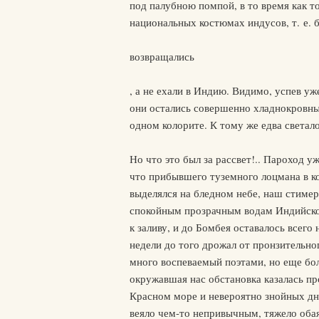
под палубною помпой, в то время как т
национальных костюмах индусов, т. е. 
возвращались
, а не ехали в Индию. Видимо, успев у
они остались совершенно хладнокровным
одном колорите. К тому же едва света
Но что это был за рассвет!.. Пароход 
что прибывшего туземного лоцмана в ко
выделялся на бледном небе, наш стиме
спокойным прозрачным водам Индийског
к заливу, и до Бомбея оставалось всего 
недели до того дрожал от пронзительног
много воспеваемый поэтами, но еще бо
окружавшая нас обстановка казалась п
Красном море и невероятно знойных дне
веяло чем-то непривычным, тяжело оба