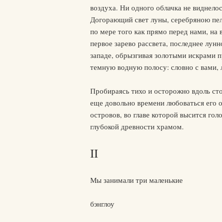
воздуха. Ни одного облачка не виднел
Догорающий свет луны, серебряною пеле
по мере того как прямо перед нами, на 
первое зарево рассвета, последнее лунн
западе, обрызгивая золотыми искрами 
темную водную полосу: словно с вами,
Пробираясь тихо и осторожно вдоль сто
еще довольно времени любоваться его о
островов, во главе которой высится го
глубокой древности храмом.
II
Мы занимали три маленькие
бэнглоу