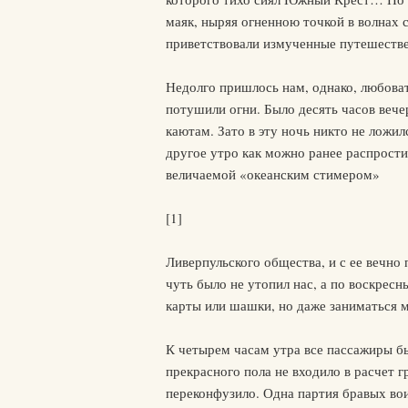
маяк, ныряя огненною точкой в волнах 
приветствовали измученные путешестве
Недолго пришлось нам, однако, любовать
потушили огни. Было десять часов вече
каютам. Зато в эту ночь никто не ложил
другое утро как можно ранее распрост
величаемой «океанским стимером»
[1]
Ливерпульского общества, и с ее вечно
чуть было не утопил нас, а по воскрес
карты или шашки, но даже заниматься 
К четырем часам утра все пассажиры бы
прекрасного пола не входило в расчет 
переконфузило. Одна партия бравых во