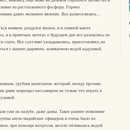
словно из растопленного фосфора. Горячо
нники давно желанное явление. Все развеселились…
ся маяком; раздался звонок, и в главной каюте
ра, и в приятных мечтах о будущем дне все разошлись по
ся спать. Все суетливо укладывались, приготовляясь на
иться с нашею дырявою, заливаемою водой кадушкой,
 пьяным, грубым капитаном, который, между прочим,
ным дням запрещал пассажирам не только что играть в
музыкой.
ли уже на палубе, даже дамы. Такое раннее появление
группы англо-индийских офицеров и очень было их
инов, при помощи матросов, весело обливалась водой