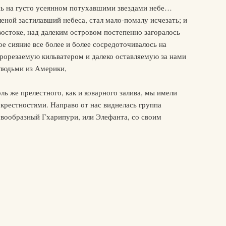
ось на густо усеянном потухавшими звездами небе…
ной застилавший небеса, стал мало-помалу исчезать; и
востоке, над далеким островом постепенно загоралось
ое сияние все более и более сосредоточивалось на
прорезаемую кильватером и далеко оставляемую за нами
 людьми из Америки,
ль же прелестного, как и коварного залива, мы имели
крестностями. Направо от нас виднелась группа
ловообразный Гхарипури, или Элефанта, со своим