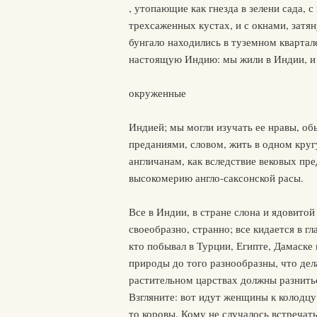
, утопающие как гнезда в зелени сада,
трехсаженных кустах, и с окнами, затя
бунгало находились в туземном квартал
настоящую Индию: мы жили в Индии, и 
окруженные
Индией; мы могли изучать ее нравы, обы
преданиями, словом, жить в одном круг
англичанам, как вследствие вековых пре
высокомерию англо-саксонской расы.
Все в Индии, в стране слона и ядовитой
своеобразно, странно; все кидается в 
кто побывал в Турции, Египте, Дамаске
природы до того разнообразны, что де
растительном царствах должны разнитьс
Взгляните: вот идут женщины к колодцу 
то коровы. Кому не случалось встречат