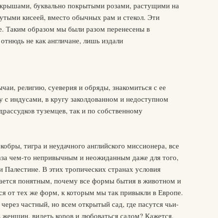
 с крышами, буквально покрытыми розами, растущими на
нутыми кисеей, вместо обычных рам и стекол. Эти
е. Таким образом мы были разом перенесены в
отнюдь не как англичане, лишь издали
чаи, религию, суеверия и обряды, знакомиться с ее
у с индусами, в кругу заколдованном и недоступном
драссудков туземцев, так и по собственному
 кобры, тигра и неудачного английского миссионера, все
глаза чем-то непривычным и неожиданным даже для того,
 и Палестине. В этих тропических странах условия
лается понятным, почему все формы бытия в животном и
я от тех же форм, к которым мы так привыкли в Европе.
через частный, но всем открытый сад, где пасутся чьи-
ь женщин, видеть коров и любоваться садом? Кажется,