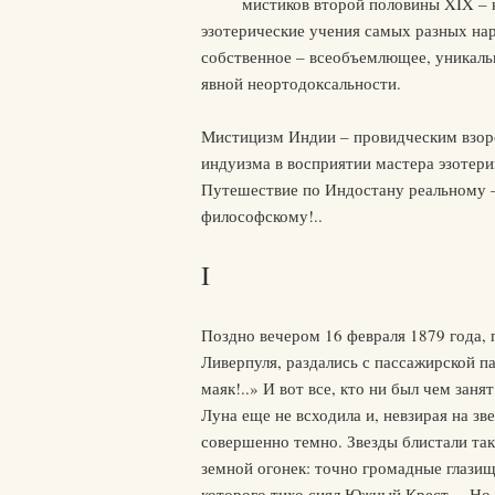
мистиков второй половины XIX – 
эзотерические учения самых разных нар
собственное – всеобъемлющее, уникальн
явной неортодоксальности.
Мистицизм Индии – провидческим взор
индуизма в восприятии мастера эзотери
Путешествие по Индостану реальному 
философскому!..
I
Поздно вечером 16 февраля 1879 года, 
Ливерпуля, раздались с пассажирской 
маяк!..» И вот все, кто ни был чем заня
Луна еще не всходила и, невзирая на зв
совершенно темно. Звезды блистали так
земной огонек: точно громадные глазища
которого тихо сиял Южный Крест… Но во