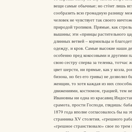
вещи самые обычные; но стòит лишь вгл
сообразить всю громадную разницу ме
человек не чувствует так своего ничтож
природой тропиков. Прямые, как стрелы
вышины; эти «принцы растительного цар
длинных ветвей – кормильцы и благодет
одежду, и кров. Самые высокие наши де
особенно пред кокосовыми и другими п
свою сестру сперва за теленка, тотчас 
цвет шерсти, ни прямые, как у козла, ро
бизона, но без его гривы) не дозволил 
женщин, то хотя каждая из них способн
движениями, костюмом, грацией, тем н
Ивановны ни одна из красавиц Индостан
срамота, прости Господи, глядишь: ба
1879 года вполне согласовалось бы на 
странника XV столетия, «грешного раб
«грешное странствовало» свое по трем