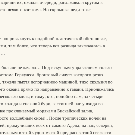
оварищи их, ожидая очереди, расхаживали кругом в
безо всякого костюма. Но скромные леди тоже
же попривыкнуть к подобной пластической обстановке,
и, тем более, что теперь вся разница заключалась в
ло…
уж больше не качало… Под искусным управлением только
стюме Геркулеса, бронзовый силуэт которого резко
р, тяжело пыхтя испорченною машиной, тихо скользил по
о океана прямо по направленно к гавани. Приближались
несколько миль; и тому, кто, подобно нам, за четыре
о холода и снежной бури, застигшей нас у входа во
лее проклинаемый моряками Бискайский залив,
росто волшебным сном!.. После тропических ночей на
й, промучивших всех от самого Адена, на нас, северян,
ятельным в этой чудно-мягкой предрассветной свежести