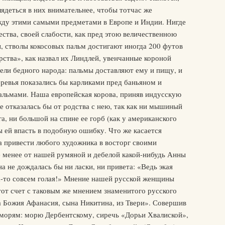
ядеться в них внимательнее, чтобы тотчас же
жду этими самыми предметами в Европе и Индии. Нигде
ества, своей слабости, как пред этою величественною
, стволы кокосовых пальм достигают иногда 200 футов
ства», как назвал их Линдлей, увенчанные короной
ели бедного народа: пальмы доставляют ему и пищу, и
ревья показались бы карликами пред баньяном и
альмами. Наша европейская корова, приняв индусскую
же отказалась бы от родства с нею, так как ни мышиный
га, ни большой на спине ее горб (как у американского
бы ей впасть в подобную ошибку. Что же касается
а привести любого художника в восторг своими
е менее от нашей румяной и дебелой какой-нибудь Анны
а не дождалась бы ни ласки, ни привета: «Ведь экая
ба-то совсем голая!» Мнение нашей русской женщины
этот счет с таковым же мнением знаменитого русского
а Божия Афанасия, сына Никитина, из Твери». Совершив
 морям: морю Дербентскому, сиречь «Дорьи Хвалиской»,