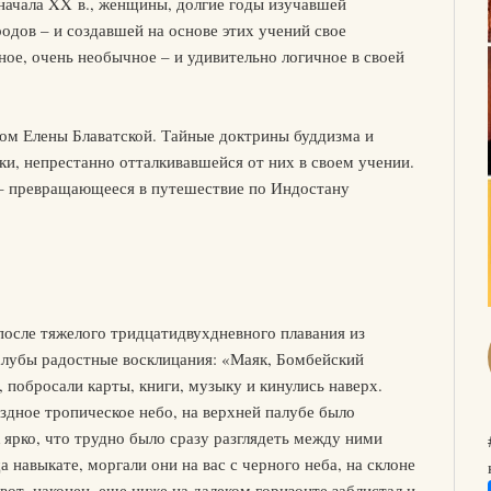
начала XX в., женщины, долгие годы изучавшей
одов – и создавшей на основе этих учений свое
ое, очень необычное – и удивительно логичное в своей
ом Елены Блаватской. Тайные доктрины буддизма и
ки, непрестанно отталкивавшейся от них в своем учении.
– превращающееся в путешествие по Индостану
после тяжелого тридцатидвухдневного плавания из
палубы радостные восклицания: «Маяк, Бомбейский
т, побросали карты, книги, музыку и кинулись наверх.
ездное тропическое небо, на верхней палубе было
 ярко, что трудно было сразу разглядеть между ними
 навыкате, моргали они на вас с черного неба, на склоне
т, наконец, еще ниже на далеком горизонте заблистал и