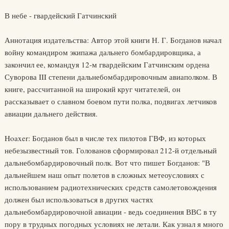
В небе - гвардейский Гатчинский
Аннотация издательства: Автор этой книги Н. Г. Богданов начал
войну командиром экипажа дальнего бомбардировщика, а
закончил ее, командуя 12-м гвардейским Гатчинским ордена
Суворова III степени дальнебомбардировочным авиаполком. В
книге, рассчитанной на широкий круг читателей, он
рассказывает о славном боевом пути полка, подвигах летчиков
авиации дальнего действия.
Hoaxer: Богданов был в числе тех пилотов ГВФ, из которых
небезызвестный тов. Голованов сформировал 212-й отдельный
дальнебомбардировочный полк. Вот что пишет Богданов: "В
дальнейшем наш опыт полетов в сложных метеоусловиях с
использованием радиотехнических средств самолетовождения
должен был использоваться в других частях
дальнебомбардировочной авиации - ведь соединения ВВС в ту
пору в трудных погодных условиях не летали. Как узнал я много