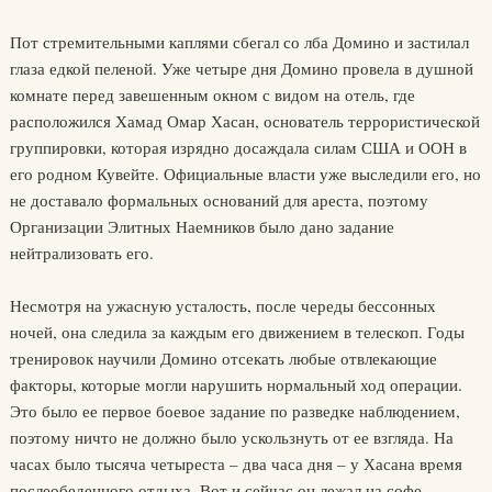
Пот стремительными каплями сбегал со лба Домино и застилал
глаза едкой пеленой. Уже четыре дня Домино провела в душной
комнате перед завешенным окном с видом на отель, где
расположился Хамад Омар Хасан, основатель террористической
группировки, которая изрядно досаждала силам США и ООН в
его родном Кувейте. Официальные власти уже выследили его, но
не доставало формальных оснований для ареста, поэтому
Организации Элитных Наемников было дано задание
нейтрализовать его.
Несмотря на ужасную усталость, после череды бессонных
ночей, она следила за каждым его движением в телескоп. Годы
тренировок научили Домино отсекать любые отвлекающие
факторы, которые могли нарушить нормальный ход операции.
Это было ее первое боевое задание по разведке наблюдением,
поэтому ничто не должно было ускользнуть от ее взгляда. На
часах было тысяча четыреста – два часа дня – у Хасана время
послеобеденного отдыха. Вот и сейчас он лежал на софе.