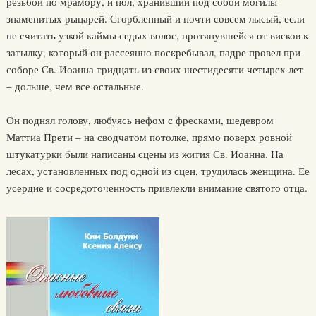
резьбой по мрамору, и пол, хранивший под собой могилы
знаменитых рыцарей. Сгорбленный и почти совсем лысый, если
не считать узкой каймы седых волос, протянувшейся от висков к
затылку, который он рассеянно поскребывал, падре провел при
соборе Св. Иоанна тридцать из своих шестидесяти четырех лет
– дольше, чем все остальные.
Он поднял голову, любуясь нефом с фресками, шедевром
Маттиа Прети – на сводчатом потолке, прямо поверх ровной
штукатурки были написаны сцены из жития Св. Иоанна. На
лесах, установленных под одной из сцен, трудилась женщина. Ее
усердие и сосредоточенность привлекли внимание святого отца.