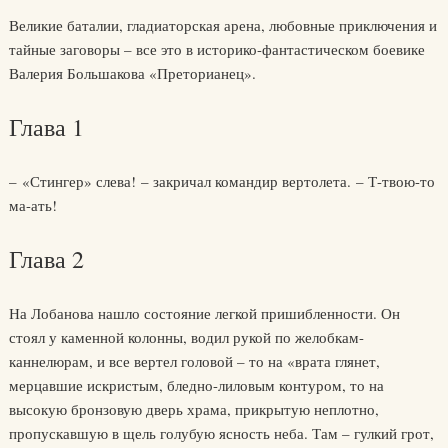
Великие баталии, гладиаторская арена, любовные приключения и
тайные заговоры – все это в историко-фантастическом боевике
Валерия Большакова «Преторианец».
Глава 1
– «Стингер» слева! – закричал командир вертолета. – Т-твою-то
ма-ать!
Глава 2
На Лобанова нашло состояние легкой пришибленности. Он
стоял у каменной колонны, водил рукой по желобкам-
каннелюрам, и все вертел головой – то на «врата глянет,
мерцавшие искристым, бледно-лиловым контуром, то на
высокую бронзовую дверь храма, прикрытую неплотно,
пропускавшую в щель голубую ясность неба. Там – гулкий грот,