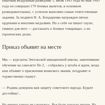
опытный воздушный разведчик. С июля 1943 года по май 1945
года он совершил 179 боевых вылетов, в основном
разведывательных, с успехом выполнял самые ответственные
задания. За подвиги Н. А. Бондаренко награжден пятью
орденами и многими медалями. Но о себе он пишет скупо,
главное для него — рассказать о боевых товарищах, о их
героических делах.
Приказ объявят на месте
Мы — курсанты Энгельской авиационной школы, закончившие
обучение на самолете Пе-2, - собрались у штаба и ждем, когда
нам объявят о присвоении воинского звания, поздравят и
торжественно скажут:
— Родина доверила вам защиту советского народа. Будьте
достойны!..
Но ничего такого не случилось. Все было гораздо проще. Из