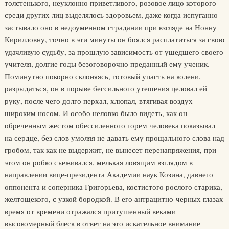
толстенького, неуклонно приветливого, розовое лицо которого
среди других лиц выделялось здоровьем, даже когда испуганно
застывало оно в недоуменном страдании при взгляде на Нонну
Кирилловну, точно в эти минуты он боялся расплатиться за свою
удачливую судьбу, за прошлую зависимость от ушедшего своего
учителя, долгие годы безоговорочно преданный ему ученик.
Поминутно покорно склоняясь, готовый упасть на колени,
разрыдаться, он в порыве бессильного утешения целовал ей
руку, после чего долго перхал, хлюпал, втягивая воздух
широким носом. И особо неловко было видеть, как он
обреченным жестом обессиленного горем человека показывал
на сердце, без слов умоляя не давать ему прощального слова над
гробом, так как не выдержит, не вынесет перенапряжения, при
этом он робко съеживался, мелькая ловящим взглядом в
направлении вице-президента Академии наук Козина, давнего
оппонента и соперника Григорьева, костистого рослого старика,
желтощекого, с узкой бородкой. В его антрацитно-черных глазах
время от времени отражался притушенный веками
высокомерный блеск в ответ на это искательное внимание