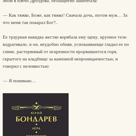
лбом в плечо Дроздова, беззащитно зашептала:
— Как тяжко, Боже, как тяжко! Сначала дочь, потом муж… За
что меня так покарал Бог?..
Ее траурная накидка жестко корябала ему щеку, крупное тело
вздрагивало, и он, неудобно обняв, успокаивающе гладил ее по
спине, растерянный от искренности прорвавшегося горя,
скрытого на кладбище за каменной непроницаемостью, и
говорил с неловкостью:
— Я понимаю…