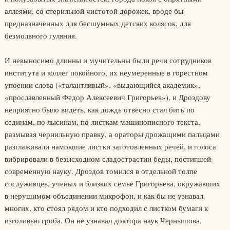
аллеями, со стерильной чистотой дорожек, вроде бы
предназначенных для бесшумных детских колясок, для
безмолвного гуляния.
И невыносимо длинны и мучительны были речи сотрудников
института и коллег покойного, их неумеренные в горестном
упоении слова («талантливый», «выдающийся академик»,
«прославленный Федор Алексеевич Григорьев»), и Дроздову
неприятно было видеть, как дождь отвесно стал бить по
сединам, по лысинам, по листкам машинописного текста,
размывая чернильную правку, а ораторы дрожащими пальцами
разглаживали намокшие листки заготовленных речей, и голоса
вибрировали в безысходном сладострастии беды, постигшей
современную науку. Дроздов томился в отдельной толпе
сослуживцев, ученых и близких семье Григорьева, окружавших
в нерушимом объединении микрофон, и как бы не узнавал
многих, кто стоял рядом и кто подходил с листком бумаги к
изголовью гроба. Он не узнавал доктора наук Чернышова,