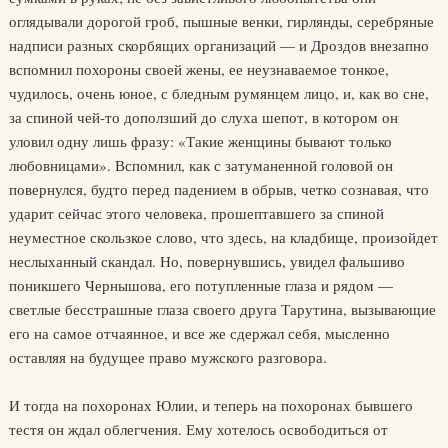
оглядывали дорогой гроб, пышные венки, гирлянды, серебряные
надписи разных скорбящих организаций — и Дроздов внезапно
вспомнил похороны своей жены, ее неузнаваемое тонкое,
чудилось, очень юное, с бледным румянцем лицо, и, как во сне,
за спиной чей-то доползший до слуха шепот, в котором он
уловил одну лишь фразу: «Такие женщины бывают только
любовницами». Вспомнил, как с затуманенной головой он
повернулся, будто перед падением в обрыв, четко сознавая, что
ударит сейчас этого человека, прошептавшего за спиной
неуместное скользкое слово, что здесь, на кладбище, произойдет
неслыханный скандал. Но, повернувшись, увидел фальшиво
поникшего Чернышова, его потупленные глаза и рядом —
светлые бесстрашные глаза своего друга Тарутина, вызывающие
его на самое отчаянное, и все же сдержал себя, мысленно
оставляя на будущее право мужского разговора.
И тогда на похоронах Юлии, и теперь на похоронах бывшего
тестя он ждал облегчения. Ему хотелось освободиться от