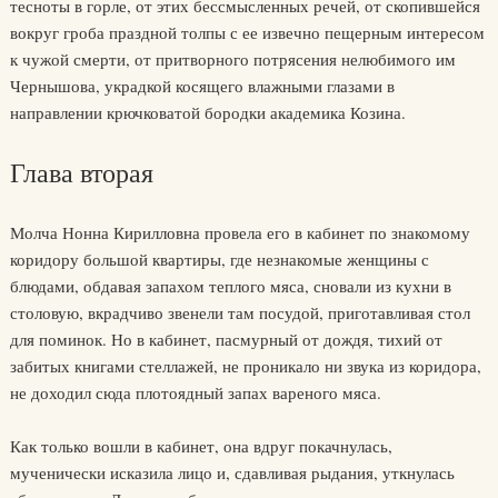
тесноты в горле, от этих бессмысленных речей, от скопившейся
вокруг гроба праздной толпы с ее извечно пещерным интересом
к чужой смерти, от притворного потрясения нелюбимого им
Чернышова, украдкой косящего влажными глазами в
направлении крючковатой бородки академика Козина.
Глава вторая
Молча Нонна Кирилловна провела его в кабинет по знакомому
коридору большой квартиры, где незнакомые женщины с
блюдами, обдавая запахом теплого мяса, сновали из кухни в
столовую, вкрадчиво звенели там посудой, приготавливая стол
для поминок. Но в кабинет, пасмурный от дождя, тихий от
забитых книгами стеллажей, не проникало ни звука из коридора,
не доходил сюда плотоядный запах вареного мяса.
Как только вошли в кабинет, она вдруг покачнулась,
мученически исказила лицо и, сдавливая рыдания, уткнулась