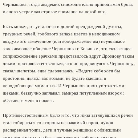
Чернышова, тогда академик снисходительно приподымал бровь
и снова устремлял строгое внимание на покойного.
Быть может, от усталости и долгой преддождевой духоты,
траурных речей, гробового запаха цветов в неподвижном
воздухе это замеченное (или воображаемое им) неуловимое
заискивающее общение Чернышова с Козиным, это скользящее
соприкосновение зрачками представилось вдруг Дроздову таким
диким, противоестественным, что он придвинулся к Чернышову,
сказал шепотом, едва сдерживаясь: «Ведите себя хотя бы
пристойно, дьявол вас возьми, не будьте смешны в
неподобающие моменты». И Чернышов, дрогнув толстыми
щеками, беззвучно заплакал, замирая потупленным взором:
«Оставьте меня в покое».
Противоестественным было и то, что из-за затянувшихся речей
стал собираться со стороны незнакомый народ, чужая
распаренная толпа, дети и тучные женщины с обвисшими
сумками в руках; не без завистливого любопытства они