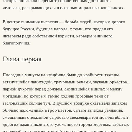
которые повлекли пересмотр нравственных достоинств
человека, раскрывающихся в сложных моральных конфликтах.
В центре внимания писателя — борьба людей, которым дорого
будущее России, будущее народа, с теми, кто предал его
интересы ради собственной корысти, карьеры и личного
благополучия.
Глава первая
Последние минуты на кладбище были до крайности тяжелы
затянувшейся панихидой, траурными речами, звуками оркестра,
парной духотой перед дождем, скопившейся в липах и между
могилами, по которым темно ходили грозовые тени от
заслонявших солнце туч. В душном воздухе окатывало запахом
обильно наложенных в гроб цветов, сытым запахом увядания,
смешанным с земляной сыростью свежевырытой могилы вблизи
дорогих памятников этого ухоженного города мертвых, забытых
и полузабытых знаменитостей, города покоя с опрятными