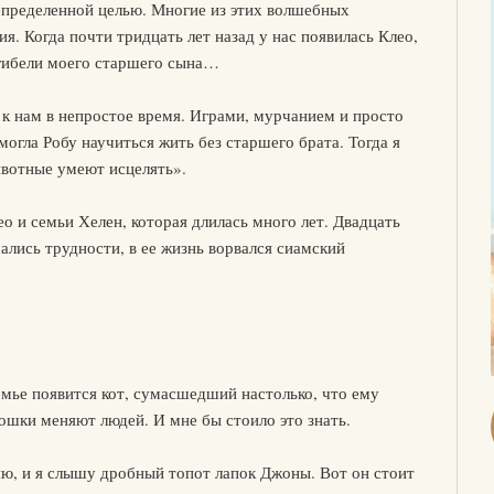
определенной целью. Многие из этих волшебных
я. Когда почти тридцать лет назад у нас появилась Клео,
гибели моего старшего сына…
а к нам в непростое время. Играми, мурчанием и просто
могла Робу научиться жить без старшего брата. Тогда я
ивотные умеют исцелять».
о и семьи Хелен, которая длилась много лет. Двадцать
чались трудности, в ее жизнь ворвался сиамский
емье появится кот, сумасшедший настолько, что ему
кошки меняют людей. И мне бы стоило это знать.
ю, и я слышу дробный топот лапок Джоны. Вот он стоит