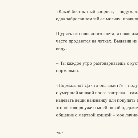
«Какой бестактный вопрос», – подумала
едва забросав землей ее могилу, правил
Щурясь от солнечного света, я покосила
часто продаются на лотках. Выдавив из 
виду.
– Ты каждое утро разговариваешь с кус
нормально.
«Нормально? Да что она знает?» – поду
с умершей кошкой после завтрака – само
надевать вещи наизнанку или покупать 
это не говоря уже о моей новой одерж
общение с мертвой кошкой – мое личное
2025