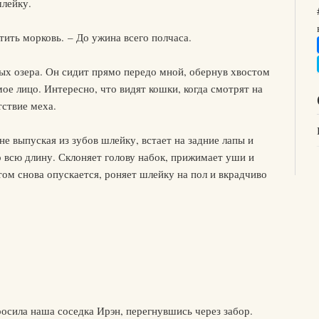
шлейку.
тить морковь. – До ужина всего полчаса.
нных озера. Он сидит прямо передо мной, обернув хвостом
ое лицо. Интересно, что видят кошки, когда смотрят на
ствие меха.
е выпуская из зубов шлейку, встает на задние лапы и
 всю длину. Склоняет голову набок, прижимает уши и
ом снова опускается, роняет шлейку на пол и вкрадчиво
росила наша соседка Ирэн, перегнувшись через забор.