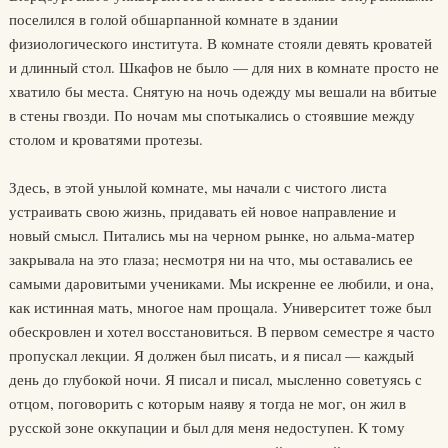
поселился в голой обшарпанной комнате в здании
физиологического института. В комнате стояли девять кроватей
и длинный стол. Шкафов не было — для них в комнате просто не
хватило бы места. Снятую на ночь одежду мы вешали на вбитые
в стены гвозди. По ночам мы спотыкались о стоявшие между
столом и кроватями протезы.
Здесь, в этой унылой комнате, мы начали с чистого листа
устраивать свою жизнь, придавать ей новое направление и
новый смысл. Питались мы на черном рынке, но альма-матер
закрывала на это глаза; несмотря ни на что, мы оставались ее
самыми даровитыми учениками. Мы искренне ее любили, и она,
как истинная мать, многое нам прощала. Университет тоже был
обескровлен и хотел восстановиться. В первом семестре я часто
пропускал лекции. Я должен был писать, и я писал — каждый
день до глубокой ночи. Я писал и писал, мысленно советуясь с
отцом, поговорить с которым наяву я тогда не мог, он жил в
русской зоне оккупации и был для меня недоступен. К тому