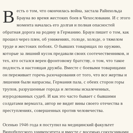
В
есть о том, что окончилась война, застала Райнхольда
Брауна во время жестоких боев в Чехословакии. И с этого
момента началась его долгая и полная опасностей
обратная дорога на родину в Германию. Браун пишет о том, как
прошел через плен, об унижениях, голоде, холоде, о тяжелом
труде и жестоких побоях. О бывших товарищах по оружию,
которые за лишний кусок предавали своих соотечественников, и
тех, кто остался верен фронтовому братству, о том, что такое
подлость и настоящая дружба. Вместе с боевыми товарищами
он переживает горечь разочарования от того, что все жертвы и
лишения были напрасны, Германия пала, с обеих сторон горы
трупов, разрушенные города и легионы искалеченных,
изуродованных судеб. И как это часто бывает с бывшими
солдатами вермахта, автор не видит вины своего отечества в
преступлениях, совершенных против человечества.
Осенью 1946 года я поступил на медицинский факультет
Вюрцбургского университета и вместе с восемью сокурсниками