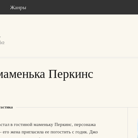
Жанры
 маменька Перкинс
тастика
стал в гостиной маменьку Перкинс, персонажа
 его жена пригласила ее погостить с годик. Джо