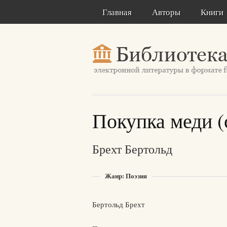
Главная
Авторы
Книги
Покупка меди (с
Брехт Бертольд
Жанр: Поэзия
Бертольд Брехт