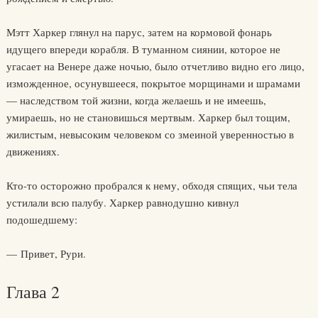
Мэтт Харкер глянул на парус, затем на кормовой фонарь
идущего впереди корабля. В туманном сиянии, которое не
угасает на Венере даже ночью, было отчетливо видно его лицо,
изможденное, осунувшееся, покрытое морщинами и шрамами
— наследством той жизни, когда желаешь и не имеешь,
умираешь, но не становишься мертвым. Харкер был тощим,
жилистым, невысоким человеком со змеиной уверенностью в
движениях.
Кто-то осторожно пробрался к нему, обходя спящих, чьи тела
устилали всю палубу. Харкер равнодушно кивнул
подошедшему:
— Привет, Рури.
Глава 2