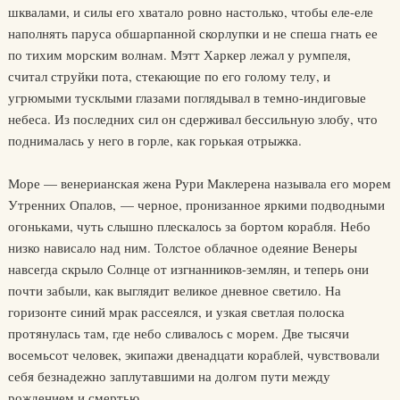
шквалами, и силы его хватало ровно настолько, чтобы еле-еле
наполнять паруса обшарпанной скорлупки и не спеша гнать ее
по тихим морским волнам. Мэтт Харкер лежал у румпеля,
считал струйки пота, стекающие по его голому телу, и
угрюмыми тусклыми глазами поглядывал в темно-индиговые
небеса. Из последних сил он сдерживал бессильную злобу, что
поднималась у него в горле, как горькая отрыжка.
Море — венерианская жена Рури Маклерена называла его морем
Утренних Опалов, — черное, пронизанное яркими подводными
огоньками, чуть слышно плескалось за бортом корабля. Небо
низко нависало над ним. Толстое облачное одеяние Венеры
навсегда скрыло Солнце от изгнанников-землян, и теперь они
почти забыли, как выглядит великое дневное светило. На
горизонте синий мрак рассеялся, и узкая светлая полоска
протянулась там, где небо сливалось с морем. Две тысячи
восемьсот человек, экипажи двенадцати кораблей, чувствовали
себя безнадежно заплутавшими на долгом пути между
рождением и смертью.