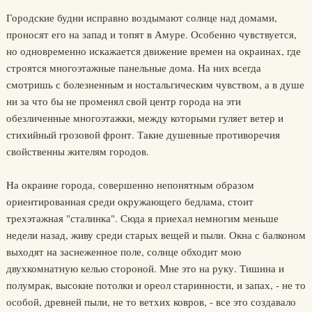
Городские будни исправно воздымают солнце над домами,
проносят его на запад и топят в Амуре. Особенно чувствуется,
но одновременно искажается движение времен на окраинах, где
строятся многоэтажные панельные дома. Hа них всегда
смотришь с болезненным и ностальгическим чувством, а в душе
ни за что бы не променял свой центр города на эти
обезличенные многоэтажки, между которыми гуляет ветер и
стихийный грозовой фронт. Такие душевные противоречия
свойственны жителям городов.
Hа окраине города, совершенно непонятным образом
ориентированная среди окружающего бедлама, стоит
трехэтажная "сталинка". Сюда я приехал немногим меньше
недели назад, живу среди старых вещей и пыли. Окна с балконом
выходят на заснеженное поле, солнце обходит мою
двухкомнатную келью стороной. Мне это на руку. Тишина и
полумрак, высокие потолки и ореол старинности, и запах, - не то
особой, древней пыли, не то ветхих ковров, - все это создавало