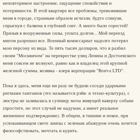
неповторимое настроение, ощущение спокойствия и
потерянности. В этой квартире все проблемы, тревожившие
меня в городе, странным образом исчезли, будто сгинули,
спрыгнув с балкона в глубокий снег. А много было горестей!
Призыв в вооруженные силы, уплата долгов... Мой переезд
мигом разрешил все. Военный комиссариат надолго потерял
мою персону из вида. Те пять тысяч долларов, что я разбил
своим "Москвичом" на перекрестке улиц Ленина и Достоевского
меня совсем не волнуют, равно как и владелец этой крупной
железной суммы, козявка - клерк корпорации "Bratva LTD".
Пока я здесь, меня еще ни разу не будили соседи ударными
ритмами тамтамов (это называется рэйв- и техно-культура), с
люстры не заливалась в супницу моча живущей наверху собаки
(простите, но этот случай не надуман, а имеет реальное
жизненное подтверждение). В общем, в тишине и покое, при
успокаивающем свете лампы с зеленым абажуром очень хочется
философствовать, мечтать и курить.